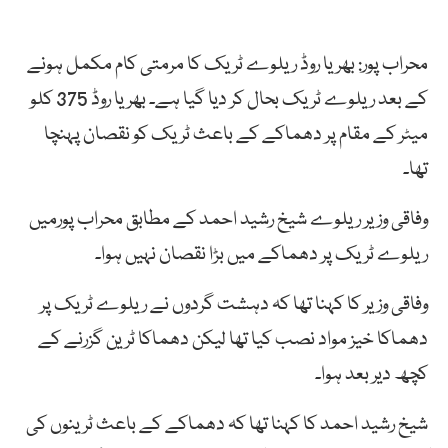
محراب پور: بھریا روڈ ریلوے ٹریک کا مرمتی کام مکمل ہونے
کے بعد ریلوے ٹریک بحال کر دیا گیا ہے۔ بھریا روڈ 375 کلو
میٹر کے مقام پر دھماکے کے باعث ٹریک کو نقصان پہنچا
تھا۔
وفاقی وزیر ریلوے شیخ رشید احمد کے مطابق محراب پورمیں
ریلوے ٹریک پر دھماکے میں بڑا نقصان نہیں ہوا۔
وفاقی وزیر کا کہنا تھا کہ دہشت گردوں نے ریلوے ٹریک پر
دھماکا خیز مواد نصب کیا تھا لیکن دھماکا ٹرین گزرنے کے
کچھ دیر بعد ہوا۔
شیخ رشید احمد کا کہنا تھا کہ دھماکے کے باعث ٹرینوں کی