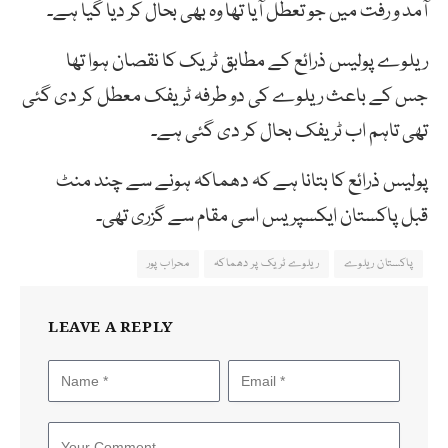
آمد و رفت میں جو تعطل آیا تھا وہ بھی بحال کر دیا گیا ہے۔
ریلوے پولیس ذرائع کے مطابق ٹریک کا نقصان ہوا تھا
جس کے باعث ریلوے کی دو طرفہ ٹریفک معطل کر دی گئی
تھی تاہم اب ٹریفک بحال کر دی گئی ہے۔
پولیس ذرائع کا بتانا ہے کہ دھماکہ ہونے سے چند منٹ
قبل پاکستان ایکسپریس اسی مقام سے گزری تھی۔
پاکستان ریلوے
ریلوے ٹریک پر دھماکہ
محراب پور
LEAVE A REPLY