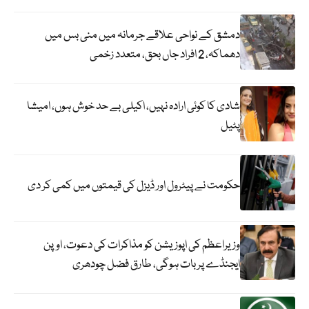
دمشق کے نواحی علاقے جرمانہ میں منی بس میں
دھماکہ، 2 افراد جاں بحق، متعدد زخمی
شادی کا کوئی ارادہ نہیں، اکیلی بے حد خوش ہوں، امیشا
پٹیل
حکومت نے پیٹرول اور ڈیزل کی قیمتوں میں کمی کر دی
وزیراعظم کی اپوزیشن کو مذاکرات کی دعوت، اوپن
ایجنڈے پر بات ہوگی، طارق فضل چودھری