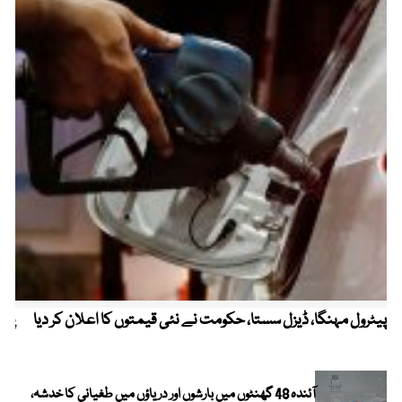
پیٹرول مہنگا، ڈیزل سستا، حکومت نے نئی قیمتوں کا اعلان کر دیا
پنج
آئندہ 48 گھنٹوں میں بارشوں اور دریاؤں میں طغیانی کا خدشہ،