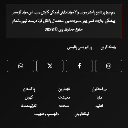
ہم نیوز پر شائع یا نشر ہونے والا مواد ادارتی ٹیم کی کاوش ہے۔ اس مواد کو بغیر
پیشگی اجازت کسی بھی صورت میں استعمال یا نقل کرنا درست نہیں۔ تمام
حقوق محفوظ ہیں © 2026
رابطہ کریں
پرائیویسی پالیسی
WhatsApp
Twitter
Facebook
Faceboo
صفحۂ اول
تازہ ترین
پاکستان
دنیا
معیشت
کھیل
تعلیم
صحت
انٹرٹینمنٹ
ٹیکنالوجی
دلچسپ و عجیب