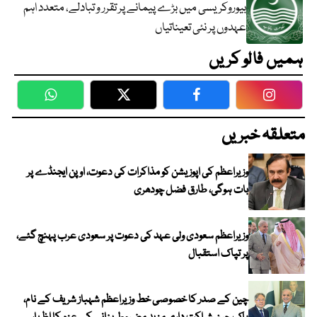
بیوروکریسی میں بڑے پیمانے پر تقرر و تبادلے، متعدد اہم
عہدوں پر نئی تعیناتیاں
ہمیں فالو کریں
WhatsApp
Twitter
Facebook
Faceboo
متعلقہ خبریں
وزیراعظم کی اپوزیشن کو مذاکرات کی دعوت، اوپن ایجنڈے پر
بات ہوگی، طارق فضل چودھری
وزیراعظم سعودی ولی عہد کی دعوت پر سعودی عرب پہنچ گئے،
پر تپاک استقبال
چین کے صدر کا خصوصی خط وزیراعظم شہباز شریف کے نام،