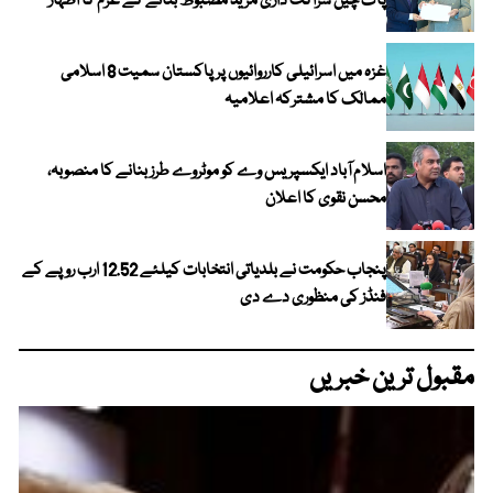
پاک چین شراکت داری مزید مضبوط بنانے کے عزم کا اظہار
غزہ میں اسرائیلی کارروائیوں پر پاکستان سمیت 8 اسلامی
ممالک کا مشترکہ اعلامیہ
اسلام آباد ایکسپریس وے کو موٹروے طرز بنانے کا منصوبہ،
محسن نقوی کا اعلان
پنجاب حکومت نے بلدیاتی انتخابات کیلئے 12.52 ارب روپے کے
فنڈز کی منظوری دے دی
مقبول ترین خبریں