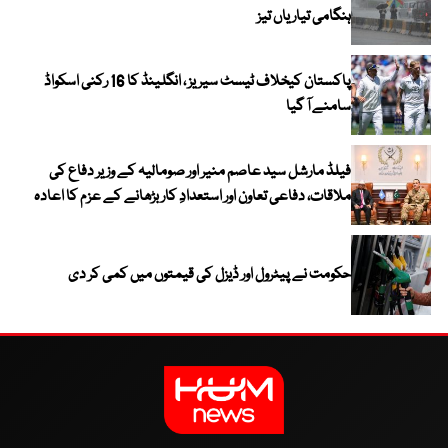
ہنگامی تیاریاں تیز
پاکستان کیخلاف ٹیسٹ سیریز ، انگلینڈ کا 16 رکنی اسکواڈ
سامنے آ گیا
فیلڈ مارشل سید عاصم منیر اور صومالیہ کے وزیر دفاع کی
ملاقات، دفاعی تعاون اور استعدادِ کار بڑھانے کے عزم کا اعادہ
حکومت نے پیٹرول اور ڈیزل کی قیمتوں میں کمی کر دی