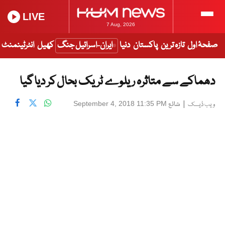
LIVE
7 Aug, 2026
صفحۂ اول
تازہ ترین
پاکستان
دنیا
ایران-اسرائیل جنگ
کھیل
انٹرٹینمنٹ
دھماکے سے متاثرہ ریلوے ٹریک بحال کر دیا گیا
|
شائع
September 4, 2018 11:35 PM
ویب ڈیسک