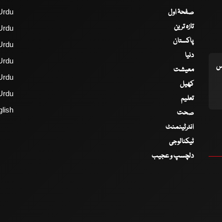
صفحۂ اول
Urdu
تازہ ترین
Urdu
پاکستان
Urdu
دنیا
Urdu
اس
معیشت
Urdu
کھیل
Urdu
تعلیم
lish
صحت
انٹرٹینمنٹ
ٹیکنالوجی
دلچسپ و عجیب