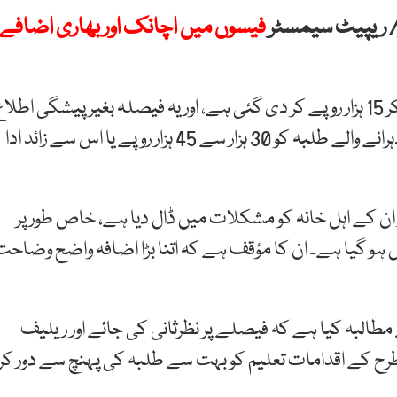
ر/ ریپیٹ سیمسٹر
فیسوں میں اچانک اور بھاری اضافے
طلبہ کے مطابق فی مضمون فیس 6 ہزار روپے سے بڑھا کر 15 ہزار روپے کر دی گئی ہے، اور یہ فیصلہ بغیر پیشگی اطل
کے نافذ کیا گیا۔ اس اضافے کے بعد دو یا تین مضامین دہرانے والے طلبہ کو 30 ہزار سے 45 ہزار روپے یا اس سے زائد ادا
 ان کے اہل خانہ کو مشکلات میں ڈال دیا ہے، خاص طور پر
ہو گیا ہے۔ ان کا مؤقف ہے کہ اتنا بڑا اضافہ واضح وضاحت
 مطالبہ کیا ہے کہ فیصلے پر نظرثانی کی جائے اور ریلیف
 طرح کے اقدامات تعلیم کو بہت سے طلبہ کی پہنچ سے دور کر