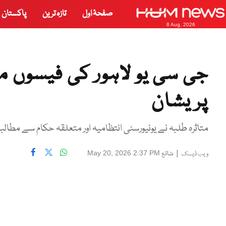
صفحۂ اول
تازہ ترین
پاکستان
8 Aug, 2026
پریشان
متاثرہ طلبہ نے یونیورسٹی انتظامیہ اور متعلقہ حکام سے مطالب
|
شائع
May 20, 2026 2:37 PM
ویب ڈیسک