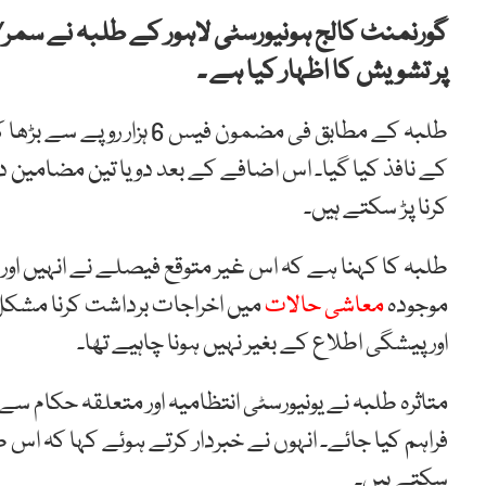
گورنمنٹ کالج ہونیورسٹی لاہور کے طلبہ نے سم
پر تشویش کا اظہار کیا ہے ۔
کرنا پڑ سکتے ہیں۔
طلبہ کا کہنا ہے کہ اس غیر متوقع فیصلے نے انہیں اور
موجودہ
معاشی حالات
میں اخراجات برداشت کرنا مشکل 
اور پیشگی اطلاع کے بغیر نہیں ہونا چاہیے تھا۔
متاثرہ طلبہ نے یونیورسٹی انتظامیہ اور متعلقہ حکام سے
فراہم کیا جائے۔ انہوں نے خبردار کرتے ہوئے کہا کہ اس
سکتے ہیں۔