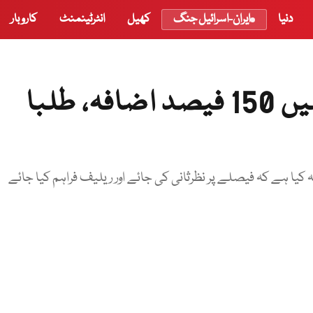
دنیا
ایران-اسرائیل جنگ
کھیل
انٹرٹینمنٹ
کاروبار
جی سی یو لاہور کی فیسوں میں 150 فیصد اضافہ، طلبا
ہ کیا ہے کہ فیصلے پر نظرثانی کی جائے اور ریلیف فراہم کیا جائے