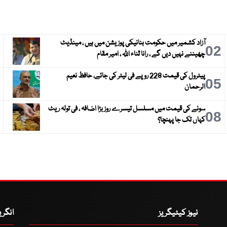
آزاد کشمیر میں حکومت بنانیکی پوزیشن میں ہیں ، مینڈیٹ
3
02
چھیننے نہیں دیں گے ، رانا ثناء اللہ ، امیر مقام
پیٹرول کی قیمت 228 روپے فی لیٹر کی جائے، حافظ نعیم
6
05
الرحمان
سونے کی قیمت میں مسلسل تیسرے روز بڑا اضافہ ، فی تولہ ریٹ
9
08
کہاں تک جا پہنچا؟
نیوز کیٹیگریز
انگر