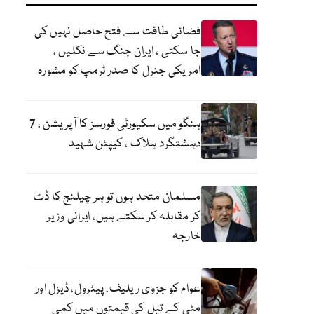
فضائی طاقت سے فتح حاصل نہیں کی
جا سکتی ، ایران جنگ سے نکلیں ،
امریکی جنرل کا صدر ٹرمپ کو مشورہ
ہنگو میں سکیورٹی فورسز کا آپریشن ، 7
دہشتگرد ہلاک ، کیپٹن شہید
مسلمان متحد ہوں تو ہر چیلنج کا ڈٹ
کر مقابلہ کر سکتے ہیں، ایرانی وزیر
خارجہ
عوام کو جزوی ریلیف، پیٹرول، ڈیزل اور
مٹی کے تیل کی قیمتوں میں کمی