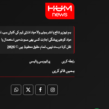
ہم نیوز پر شائع یا نشر ہونے والا مواد ادارتی ٹیم کی کاوش ہے۔ 
مواد کو بغیر پیشگی اجازت کسی بھی صورت میں استعمال یا
نقل کرنا درست نہیں۔ تمام حقوق محفوظ ہیں © 2026
رابطہ کریں
پرائیویسی پالیسی
ہمیں فالو کریں
WhatsApp
Twitter
Facebook
Facebook