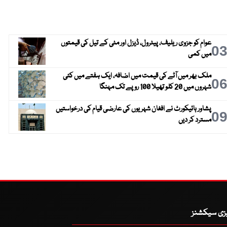
عوام کو جزوی ریلیف، پیٹرول، ڈیزل اور مٹی کے تیل کی قیمتوں
0
میں کمی
ملک بھر میں آٹے کی قیمت میں اضافہ، ایک ہفتے میں کئی
0
شہروں میں 20 کلو تھیلا 100 روپے تک مہنگا
پشاور ہائیکورٹ نے افغان شہریوں کی عارضی قیام کی درخواستیں
0
مسترد کر دیں
یزی سیکشنز