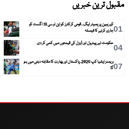
مقبول ترین خبریں
کیریبین پریمیئر لیگ ، قومی کرکٹرز کو این او سی 19 اگست کو
01
جاری کرنے کا فیصلہ
حکومت نے پیٹرول اور ڈیزل کی قیمتوں میں کمی کر دی
04
ویمنز ایشیا کپ 2026، پاکستان اور بھارت کا مقابلہ دبئی میں ہو
07
گا