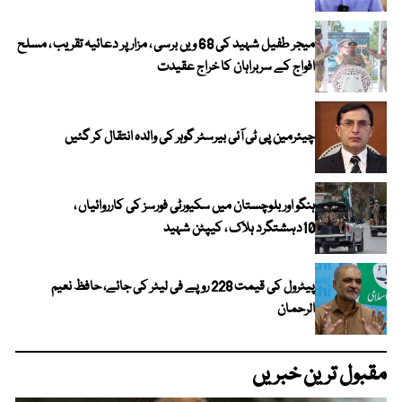
میجر طفیل شہید کی 68 ویں برسی ، مزار پر دعائیہ تقریب ، مسلح
افواج کے سربراہان کا خراج عقیدت
چیئرمین پی ٹی آئی بیرسٹر گوہر کی والدہ انتقال کر گئیں
ہنگو اور بلوچستان میں سکیورٹی فورسز کی کارروائیاں ،
10دہشتگرد ہلاک ، کیپٹن شہید
پیٹرول کی قیمت 228 روپے فی لیٹر کی جائے، حافظ نعیم
الرحمان
مقبول ترین خبریں