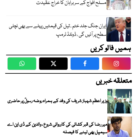
مسلح افواج کے سربراہان کا خراج عقیدت
ایران جنگ جلد ختم ، تیل کی قیمتیں پہلے سے بھی نچلی
سطح پر آئیں گی ، ڈونلڈ ٹرمپ
ہمیں فالو کریں
WhatsApp
Twitter
Facebook
Faceboo
متعلقہ خبریں
وزیر اعظم شہباز شریف کی وفد کے ہمراہ روضہ رسولؐ پر حاضری
میر رضا کی قبر کشائی کی کارروائی شروع ، والدین کے ڈی این اے
سیمپل بھی لینے کا فیصلہ