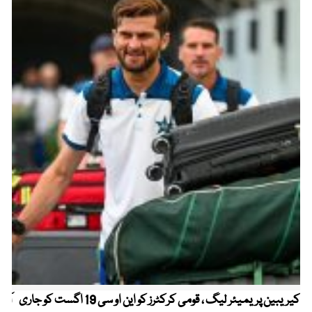
کیریبین پریمیئر لیگ ، قومی کرکٹرز کو این او سی 19 اگست کو جاری
آز