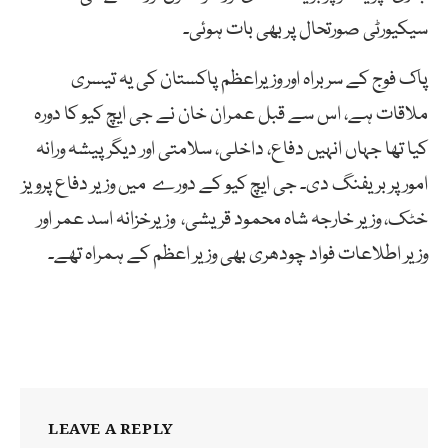
سیکیورٹی صورتحال پر بھی بات ہوئی۔
پاک فوج کے سربراہ اور وزیراعظم پاکستان کی یہ تیسری
ملاقات ہے، اس سے قبل عمران خان نے جی ایچ کیو کا دورہ
کیا تھا جہاں انہیں دفاع، داخلی، سلامتی اور دیگر پیشہ ورانہ
امور پر بریفنگ دی۔ جی ایچ کیو کے دورے میں وزیر دفاع پرویز
خٹک، وزیر خارجہ شاہ محمود قریشی، وزیرخزانہ اسد عمر اور
وزیر اطلاعات فواد چودھری بھی وزیر اعظم کے ہمراہ تھے۔
LEAVE A REPLY