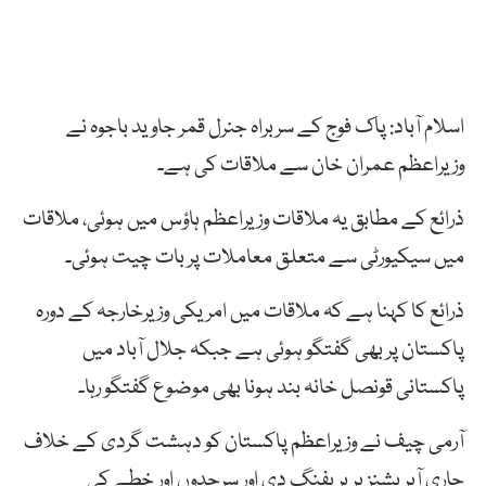
اسلام آباد: پاک فوج کے سربراہ جنرل قمر جاوید باجوہ نے
وزیراعظم عمران خان سے ملاقات کی ہے۔
ذرائع کے مطابق یہ ملاقات وزیراعظم ہاؤس میں ہوئی، ملاقات
میں سیکیورٹی سے متعلق معاملات پر بات چیت ہوئی۔
ذرائع کا کہنا ہے کہ ملاقات میں امریکی وزیرخارجہ کے دورہ
پاکستان پر بھی گفتگو ہوئی ہے جبکہ جلال آباد میں
پاکستانی قونصل خانہ بند ہونا بھی موضوع گفتگو رہا۔
آرمی چیف نے وزیراعظم پاکستان کو دہشت گردی کے خلاف
جاری آپریشنز پر بریفنگ دی اور سرحدوں اور خطے کی