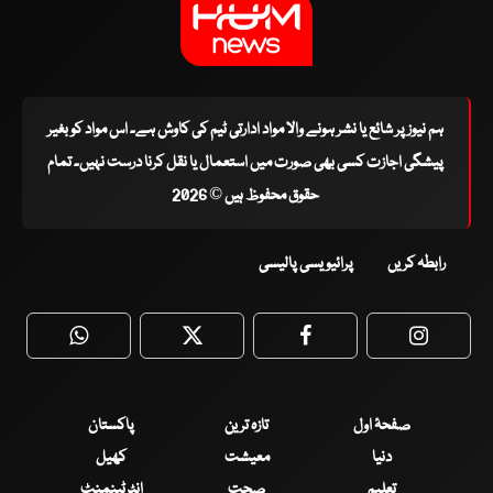
ہم نیوز پر شائع یا نشر ہونے والا مواد ادارتی ٹیم کی کاوش ہے۔ اس مواد کو بغیر
پیشگی اجازت کسی بھی صورت میں استعمال یا نقل کرنا درست نہیں۔ تمام
حقوق محفوظ ہیں © 2026
رابطہ کریں
پرائیویسی پالیسی
WhatsApp
Twitter
Facebook
Faceboo
صفحۂ اول
تازہ ترین
پاکستان
دنیا
معیشت
کھیل
تعلیم
صحت
انٹرٹینمنٹ