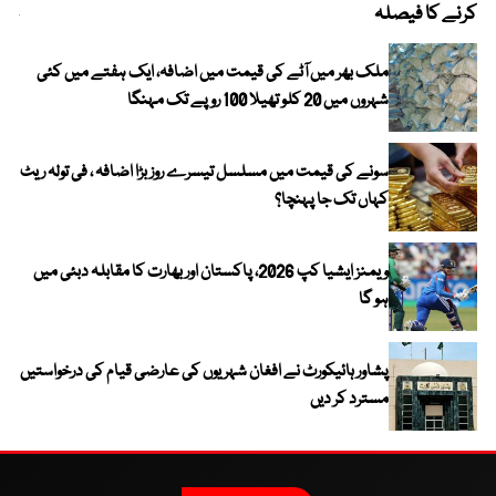
کرنے کا فیصلہ
چھی
ملک بھر میں آٹے کی قیمت میں اضافہ، ایک ہفتے میں کئی
شہروں میں 20 کلو تھیلا 100 روپے تک مہنگا
سونے کی قیمت میں مسلسل تیسرے روز بڑا اضافہ ، فی تولہ ریٹ
کہاں تک جا پہنچا؟
ویمنز ایشیا کپ 2026، پاکستان اور بھارت کا مقابلہ دبئی میں
ہو گا
پشاور ہائیکورٹ نے افغان شہریوں کی عارضی قیام کی درخواستیں
مسترد کر دیں