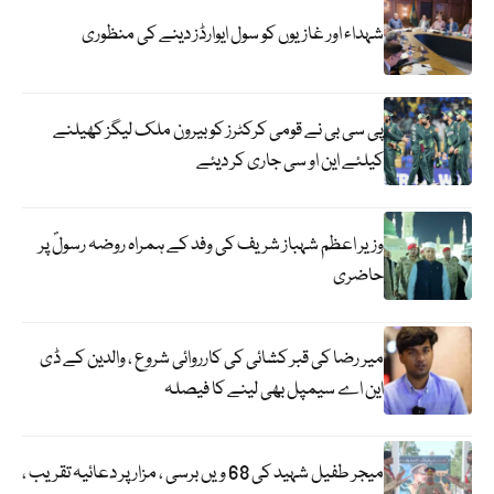
شہداء اور غازیوں کو سول ایوارڈز دینے کی منظوری
پی سی بی نے قومی کرکٹرز کو بیرون ملک لیگز کھیلنے
کیلئے این او سی جاری کر دیئے
وزیر اعظم شہباز شریف کی وفد کے ہمراہ روضہ رسولؐ پر
حاضری
میر رضا کی قبر کشائی کی کارروائی شروع ، والدین کے ڈی
این اے سیمپل بھی لینے کا فیصلہ
میجر طفیل شہید کی 68 ویں برسی ، مزار پر دعائیہ تقریب ،