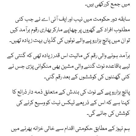
میں جمع کررکھی ہیں۔
سابقہ دور حکومت میں نیب اور ایف آئی اے نے جب کئی
مطلوب افراد کے گھروں پر چھاپے مارکر بھاری رقوم برآمد کیں
تو ان میں پانچ ہزارروپے والے نوٹوں کی گڈیاں بہت زیادہ تھیں۔
برآمد ہونے والی رقم کی مالیت اس قدر زیادہ تھی کہ گنتی کے
لیے باقاعدہ نوٹ گننے والی مشین بھی منگوانی پڑی جس نے
کئی گھنٹوں کی کوششوں کے بعد رقم گنی۔
پانچ ہزارروپے کے نوٹ کی بندش کے متعلق ذمہ دار ذرائع کا
کہنا ہے کہ اس کے ذریعے ٹیکس نیٹ کو وسیع کرنے کی
کوشش کی جائے گی۔
ہم نیوز کے مطابق حکومتی اقدام سے خالی خزانہ بھرنے میں