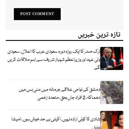
تازہ ترین خبریں
ترک صدر کا ایک روزہ دورہ سعودی عرب کا اعلان، سعودی
ولی عہد اور وزیراعظم شہباز شریف سے اہم ملاقات کریں
گے
دمشق کے نواحی علاقے جرمانہ میں منی بس میں
دھماکہ، 2 افراد جاں بحق، متعدد زخمی
شادی کا کوئی ارادہ نہیں، اکیلی بے حد خوش ہوں، امیشا
پٹیل