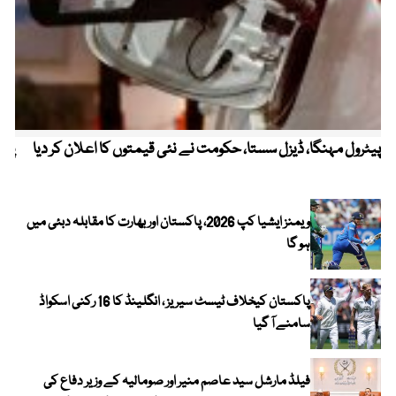
پیٹرول مہنگا، ڈیزل سستا، حکومت نے نئی قیمتوں کا اعلان کر دیا
پنج
ویمنز ایشیا کپ 2026، پاکستان اور بھارت کا مقابلہ دبئی میں
ہو گا
پاکستان کیخلاف ٹیسٹ سیریز ، انگلینڈ کا 16 رکنی اسکواڈ
سامنے آ گیا
فیلڈ مارشل سید عاصم منیر اور صومالیہ کے وزیر دفاع کی