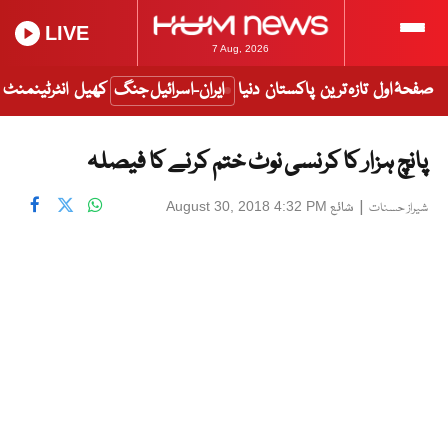
LIVE
7 Aug, 2026
صفحۂ اول
تازہ ترین
پاکستان
دنیا
ایران-اسرائیل جنگ
کھیل
انٹرٹینمنٹ
پانچ ہزار کا کرنسی نوٹ ختم کرنے کا فیصلہ
|
شائع
August 30, 2018 4:32 PM
شیراز حسنات