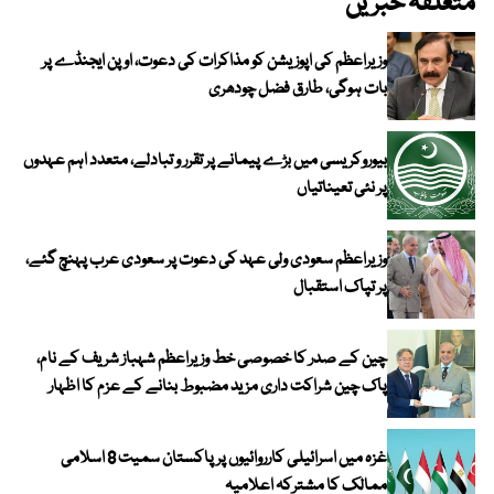
متعلقہ خبریں
وزیراعظم کی اپوزیشن کو مذاکرات کی دعوت، اوپن ایجنڈے پر
بات ہوگی، طارق فضل چودھری
بیوروکریسی میں بڑے پیمانے پر تقرر و تبادلے، متعدد اہم عہدوں
پر نئی تعیناتیاں
وزیراعظم سعودی ولی عہد کی دعوت پر سعودی عرب پہنچ گئے،
پر تپاک استقبال
چین کے صدر کا خصوصی خط وزیراعظم شہباز شریف کے نام،
پاک چین شراکت داری مزید مضبوط بنانے کے عزم کا اظہار
غزہ میں اسرائیلی کارروائیوں پر پاکستان سمیت 8 اسلامی
ممالک کا مشترکہ اعلامیہ