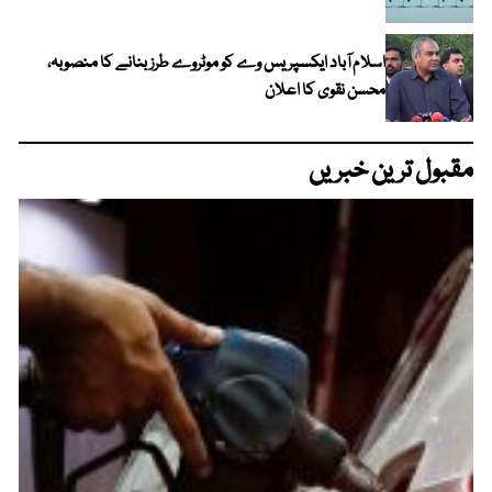
اسلام آباد ایکسپریس وے کو موٹروے طرز بنانے کا منصوبہ،
محسن نقوی کا اعلان
مقبول ترین خبریں