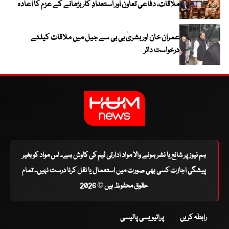
ملاقات، دفاعی تعاون اور استعدادِ کار بڑھانے کے عزم کا اعادہ
عمران خان اور بشریٰ بی بی سے جیل میں ملاقات کیلئے
درخواست دائر
ہم نیوز پر شائع یا نشر ہونے والا مواد ادارتی ٹیم کی کاوش ہے۔ اس مواد کو بغیر
پیشگی اجازت کسی بھی صورت میں استعمال یا نقل کرنا درست نہیں۔ تمام
حقوق محفوظ ہیں © 2026
رابطہ کریں
پرائیویسی پالیسی