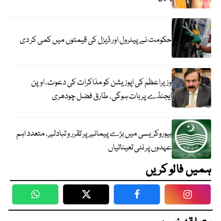
حکومت نے پیٹرول اور ڈیزل کی قیمتوں میں کمی کر دی
وزیراعظم کی اپوزیشن کو مذاکرات کی دعوت، اوپن
ایجنڈے پر بات ہوگی، طارق فضل چودھری
بیوروکریسی میں بڑے پیمانے پر تقرر و تبادلے، متعدد اہم
عہدوں پر نئی تعیناتیاں
ہمیں فالو کریں
WhatsApp
Twitter
Facebook
Faceboo