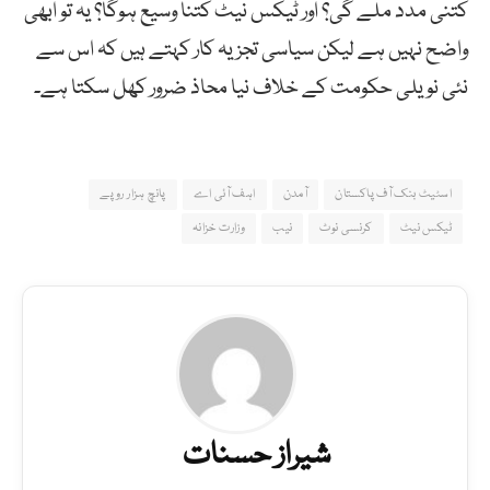
کتنی مدد ملے گی؟ اور ٹیکس نیٹ کتنا وسیع ہوگا؟ یہ تو ابھی
واضح نہیں ہے لیکن سیاسی تجزیہ کار کہتے ہیں کہ اس سے
نئی نویلی حکومت کے خلاف نیا محاذ ضرور کھل سکتا ہے۔
اسٹیٹ بنک آف پاکستان
آمدن
اہف آئی اے
پانچ ہزار روپے
ٹیکس نیٹ
کرنسی نوٹ
نیب
وزارت خزانہ
شیراز حسنات