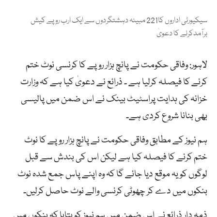
سیکیورٹی اداروں کا221 مبینہ دہشتگردوں سے ایک ارب روپے کیش
برآمدکرنے کا دعویٰ
لاہور: وفاقی حکومت نے پانچ ہزار روپے کا کرنسی نوٹ ختم
کرنے کا فیصلہ کرلیا ہے ۔ ذرائع نے دعویٰ کیا ہے کہ وزارت
خزانہ کی ہدایت پراسٹیٹ بینک نے اس ضمن میں پالیسی
بھی بنانا شروع کردی ہے۔
ہم نیوز کے مطابق وفاقی حکومت نے پانچ ہزار روپے کا نوٹ
ختم کرنے کا فیصلہ کیا ہے لیکن اس کی بندش سے قبل
لوگوں کو یہ موقع دیا جائے گا کہ وہ اپنے پاس جمع شدہ نوٹ
بنکوں میں دے کر چھوٹی کرنسی والے نوٹ حاصل کرلیں۔
ذمہ دار ذرائع نے اس ضمن میں ہم نیوز کو بتایا کہ بنکوں میں