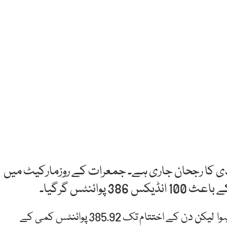
دی کا رجحان جاری ہے۔ جمعرات کے روزمارکیٹ میں
ائنٹس گرگیا۔
اسٹاک ایکسچینج میں آج کاروبار کا آغاز 42249.44 پر ہوا لیکن دن کے اختتام تک 385.92 پوائنٹس کمی کے