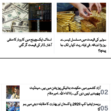
سونے کی قیمت میں مسلسل تیسرے
اسٹاک ایکسچینج میں کاروبار کا منفی
روز بڑا اضافہ ، فی تولہ ریٹ کہاں تک جا
آغاز ، ڈالر کی قیمت گر گئی
پہنچا؟
آزاد کشمیر میں حکومت بنانیکی پوزیشن میں ہیں ، مینڈیٹ
3
02
چھیننے نہیں دیں گے ، رانا ثناء اللہ ، امیر مقام
ویمنز ایشیا کپ 2026، پاکستان اور بھارت کا مقابلہ دبئی میں ہو
6
05
گا