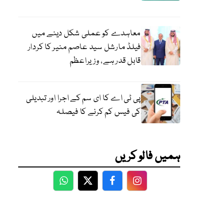
معاہدے کو عملی شکل دینے میں
فیلڈ مارشل سید عاصم منیر کا کردار
قابل قدر ہے، وزیراعظم
پی ٹی اے کا ای سم کے اجرا اور تبدیلی
کی فیس کم کرنے کا فیصلہ
ہمیں فالو کریں
WhatsApp
Twitter
Facebook
Facebook