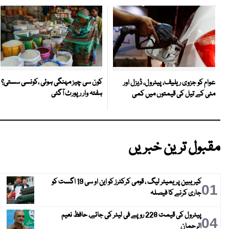
کون سی چیز مہنگی ہوئی ،کونسی سستی؟
عوام کو جزوی ریلیف، پیٹرول، ڈیزل اور
ہفتہ وار رپورٹ آگئی
مٹی کے تیل کی قیمتوں میں کمی
مقبول ترین خبریں
کیریبین پریمیئر لیگ ، قومی کرکٹرز کو این او سی 19 اگست کو
01
جاری کرنے کا فیصلہ
پیٹرول کی قیمت 228 روپے فی لیٹر کی جائے، حافظ نعیم
04
الرحمان