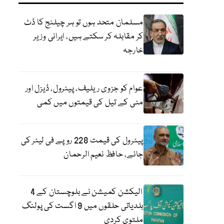
مسلمان متحد ہوں تو ہر چیلنج کا ڈٹ
کر مقابلہ کر سکتے ہیں، ایرانی وزیر
خارجہ
عوام کو جزوی ریلیف، پیٹرول، ڈیزل اور
مٹی کے تیل کی قیمتوں میں کمی
پیٹرول کی قیمت 228 روپے فی لیٹر کی
جائے، حافظ نعیم الرحمان
الیکشن کمیشن نے بلوچستان کے 4
بلدیاتی حلقوں میں 9 اگست کی پولنگ
ملتوی کردی