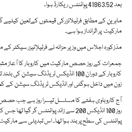
بعد 41863.52 پوِائنٹس ریکارڈ ہوا۔
ماہرین کے مطابق فرٹیلائزرکی قیمتوں کےتعین کیلیے گزشت
مارکیٹ پر اثرانداز ہوا ہے۔
مذزکورہ اجلاس میں وزیر حزانہ نے فرٹیلاِئیزر سیکٹر ک
جمعرات کے روز حصص مارکیٹ میں کاروبار کا آعاز مثبت
زون میں داخل ہوگئی اور انڈیکس ٹریڈنگ سیشن کے کم تریں سطح 20۔820
آج کاروباوی ہفتے کا مسلسل تیسرا روز ہے جب حصص م
پوائنٹس کی سطح پر بند ہوا تھا۔ اس تبدیلی سے مارکیٹ میں سرمایہ کارو