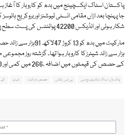
جا پہنچا بعد ازاں مقامی انسٹی ٹیوشنز اوربروکریج ہائ
شکار ہوئی اور انڈیکس 42200 پوائنٹس کی پست سطح پر بند ہوا تھا۔
کے حصص کی قیمتوں میں اضافہ ،266 میں کمی اور 28 کمپنیوں کے حصص کی قیمتوں میں استحکام رہا تھا۔
پاکستان اسٹاک ایکسچینج میں
پی ایس ایکس
حصص مارکیٹ
شیئرز
کے ا