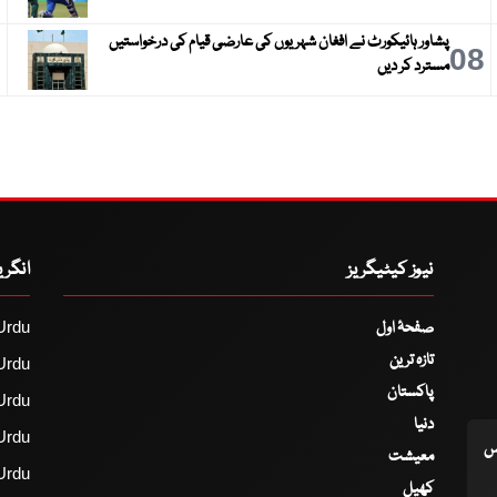
پشاور ہائیکورٹ نے افغان شہریوں کی عارضی قیام کی درخواستیں
9
08
مسترد کر دیں
نیوز کیٹیگریز
انگر
صفحۂ اول
Urdu
تازہ ترین
Urdu
پاکستان
Urdu
دنیا
Urdu
اس
معیشت
Urdu
کھیل