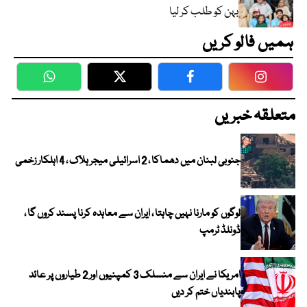
بہن کو طلب کر لیا
ہمیں فالو کریں
WhatsApp
Twitter
Facebook
Faceboo
متعلقہ خبریں
جنوبی لبنان میں دھماکا ، 2 اسرائیلی میجر ہلاک ، 4 اہلکار زخمی
لوگوں کو مارنا نہیں چاہتا ، ایران سے معاہدہ کرنا پسند کروں گا ،
ڈونلڈ ٹرمپ
امریکا نے ایران سے منسلک 3 کمپنیوں اور 2 طیاروں پر عائد
پابندیاں ختم کر دیں