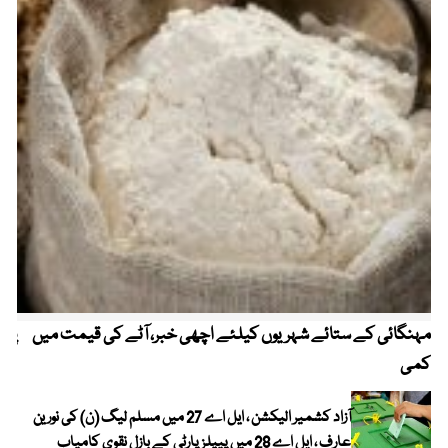
مہنگائی کے ستائے شہریوں کیلئے اچھی خبر، آٹے کی قیمت میں
پیٹ
کمی
آزاد کشمیر الیکشن ، ایل اے 27 میں مسلم لیگ (ن) کی نورین
عارف ، ایل اے 28 میں پیپلز پارٹی کے بازل نقوی کامیاب