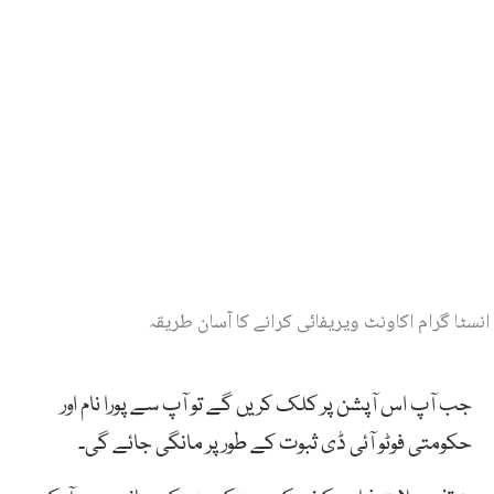
انسٹا گرام اکاونٹ ویریفائی کرانے کا آسان طریقہ
جب آپ اس آپشن پر کلک کریں گے تو آپ سے پورا نام اور
حکومتی فوٹو آئی ڈی ثبوت کے طور پر مانگی جائے گی۔