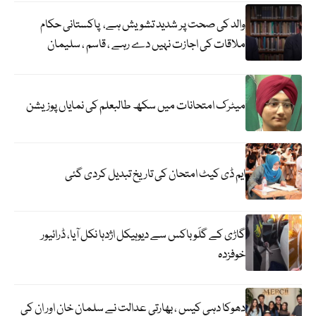
والد کی صحت پر شدید تشویش ہے، پاکستانی حکام
ملاقات کی اجازت نہیں دے رہے ، قاسم ، سلیمان
میٹرک امتحانات میں سکھ طالبعلم کی نمایاں پوزیشن
ایم ڈی کیٹ امتحان کی تاریخ تبدیل کردی گئی
گاڑی کے گلَو باکس سے دیوہیکل اژدہا نکل آیا، ڈرائیور
خوفزدہ
دھوکا دہی کیس ، بھارتی عدالت نے سلمان خان اور ان کی