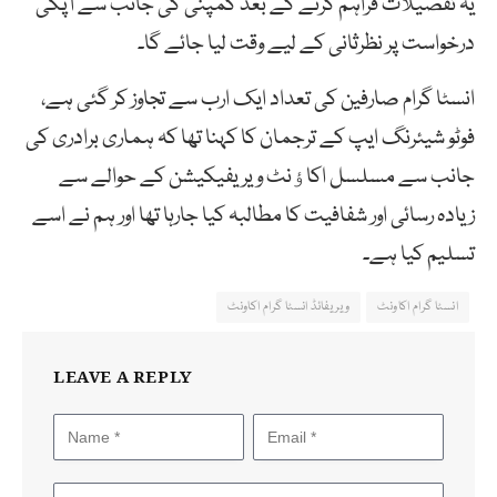
یہ تفصیلات فراہم کرنے کے بعد کمپنی کی جانب سے آپکی
درخواست پر نظرثانی کے لیے وقت لیا جائے گا۔
انسٹا گرام صارفین کی تعداد ایک ارب سے تجاوز کر گئی ہے،
فوٹو شیئرنگ ایپ کے ترجمان کا کہنا تھا کہ ہماری برادری کی
جانب سے مسلسل اکاﺅنٹ ویریفیکیشن کے حوالے سے
زیادہ رسائی اور شفافیت کا مطالبہ کیا جارہا تھا اور ہم نے اسے
تسلیم کیا ہے۔
انسٹا گرام اکاونٹ
ویریفائڈ انسٹا گرام اکاونٹ
LEAVE A REPLY