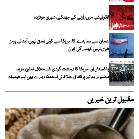
انڈونیشیا میں زلزلے کے جھٹکے، شہری خوفزدہ
عمان سے معاہدے کا امریکا سے کوئی تعلق نہیں، آبنائے ہرمز
فوری نہیں کھلے گی، ایران
پاکستان اور امریکا کا دہشت گردی کے خلاف تعاون مزید
مضبوط بنانے پر اتفاق، علاقائی استحکام بارے بھی اہم فیصلہ
مقبول ترین خبریں