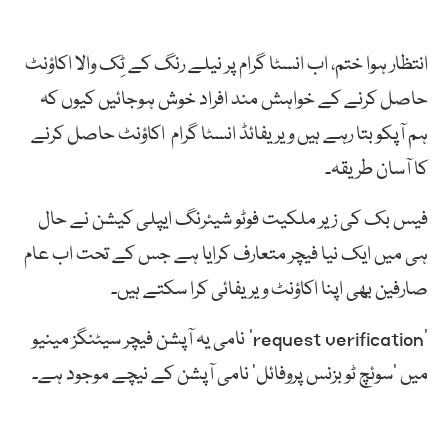
انتظار ہوا ختم، اب انسٹا گرام پر نیلے رنگ کے ٹِک والا اکاؤنٹ
حاصل کرنے کے خواہش مند افراد خوش ہوجائیں کیوں کہ
ہم آپکو بتا رہے ہیں ویریفائڈ انسٹا گرام اکاؤنٹ حاصل کرنے
کا آسان طریقہ۔
فیس بک کی زیر ملکیت فوٹو شیئرنگ ایپلی کیشن نے حال
ہی میں ایک نیا فیچر متعارف کرایا ہے جس کے تحت اب عام
صارفین بھی اپنا اکاؤنٹ ویریفائی کرا سکتے ہیں۔
‘request verification’ نامی یہ آپشن فیچر سیٹنگز مینیو
میں ‘سوئچ ٹو بزنس پروفائل’ نامی آپشن کے نیچے موجود ہے۔