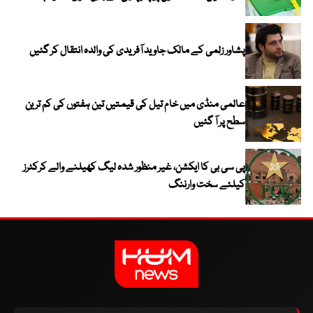
پشاور زلمی کے مالک جاوید آفریدی کی والدہ انتقال کر گئیں
عالمی منڈی میں خام تیل کی قیمتیں تین ہفتوں کی کم ترین
سطح پر آ گئیں
پی سی بی کا ایکشن، غیر منظور شدہ لیگ کھیلنے والے کرکٹرز
کیلئے سخت وارننگ