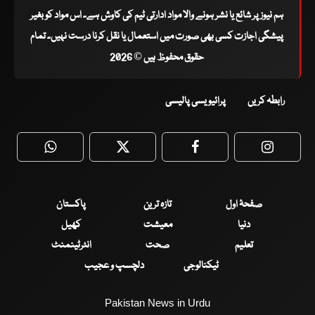
ہم نیوز پر شائع یا نشر ہونے والا مواد ادارتی ٹیم کی کاوش ہے۔ اس مواد کو بغیر
پیشگی اجازت کسی بھی صورت میں استعمال یا نقل کرنا درست نہیں۔ تمام
حقوق محفوظ ہیں © 2026
رابطہ کریں
پرائیویسی پالیسی
WhatsApp
Twitter
Facebook
Faceboo
صفحۂ اول
تازہ ترین
پاکستان
دنیا
معیشت
کھیل
تعلیم
صحت
انٹرٹینمنٹ
ٹیکنالوجی
دلچسپ و عجیب
Pakistan News in Urdu