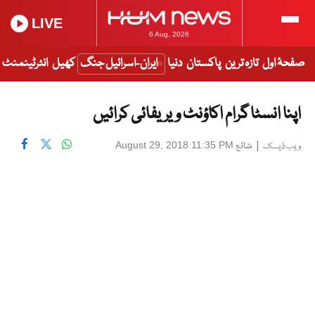
LIVE
6 Aug, 2026
صفحۂ اول
تازہ ترین
پاکستان
دنیا
ایران-اسرائیل جنگ
کھیل
انٹرٹینمنٹ
اپنا انسٹا گرام اکاؤنٹ ویریفائی کرائیں
|
شائع
August 29, 2018 11:35 PM
ویب ڈیسک