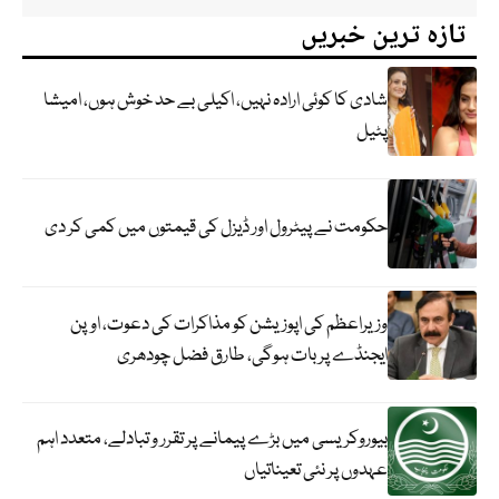
تازہ ترین خبریں
شادی کا کوئی ارادہ نہیں، اکیلی بے حد خوش ہوں، امیشا
پٹیل
حکومت نے پیٹرول اور ڈیزل کی قیمتوں میں کمی کر دی
وزیراعظم کی اپوزیشن کو مذاکرات کی دعوت، اوپن
ایجنڈے پر بات ہوگی، طارق فضل چودھری
بیوروکریسی میں بڑے پیمانے پر تقرر و تبادلے، متعدد اہم
عہدوں پر نئی تعیناتیاں