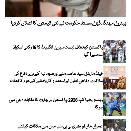
پیٹرول مہنگا، ڈیزل سستا، حکومت نے نئی قیمتوں کا اعلان کر دیا
پنج
پاکستان کیخلاف ٹیسٹ سیریز ، انگلینڈ کا 16 رکنی اسکواڈ
سامنے آ گیا
فیلڈ مارشل سید عاصم منیر اور صومالیہ کے وزیر دفاع کی
ملاقات، دفاعی تعاون اور استعدادِ کار بڑھانے کے عزم کا اعادہ
ویمنز ایشیا کپ 2026، پاکستان اور بھارت کا مقابلہ دبئی میں
ہو گا
عمران خان اور بشریٰ بی بی سے جیل میں ملاقات کیلئے