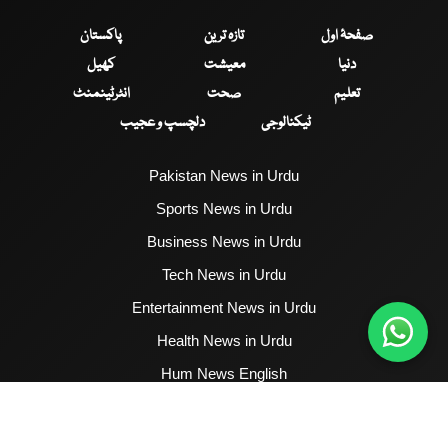
صفحۂ اول
تازہ ترین
پاکستان
دنیا
معیشت
کھیل
تعلیم
صحت
انٹرٹینمنٹ
ٹیکنالوجی
دلچسپ و عجیب
Pakistan News in Urdu
Sports News in Urdu
Business News in Urdu
Tech News in Urdu
Entertainment News in Urdu
Health News in Urdu
Hum News English