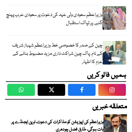
وزیراعظم سعودی ولی عہد کی دعوت پر سعودی عرب پہنچ
گئے، پر تپاک استقبال
چین کے صدر کا خصوصی خط وزیراعظم شہباز شریف
کے نام، پاک چین شراکت داری مزید مضبوط بنانے کے
عزم کا اظہار
ہمیں فالو کریں
WhatsApp
Twitter
Facebook
Faceboo
متعلقہ خبریں
وزیراعظم کی اپوزیشن کو مذاکرات کی دعوت، اوپن ایجنڈے پر
بات ہوگی، طارق فضل چودھری