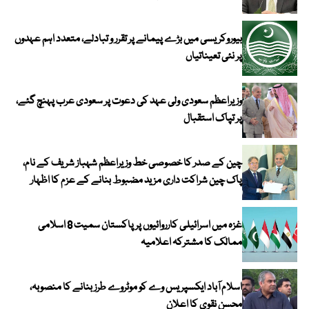
بیوروکریسی میں بڑے پیمانے پر تقرر و تبادلے، متعدد اہم عہدوں
پر نئی تعیناتیاں
وزیراعظم سعودی ولی عہد کی دعوت پر سعودی عرب پہنچ گئے،
پر تپاک استقبال
چین کے صدر کا خصوصی خط وزیراعظم شہباز شریف کے نام،
پاک چین شراکت داری مزید مضبوط بنانے کے عزم کا اظہار
غزہ میں اسرائیلی کارروائیوں پر پاکستان سمیت 8 اسلامی
ممالک کا مشترکہ اعلامیہ
اسلام آباد ایکسپریس وے کو موٹروے طرز بنانے کا منصوبہ،
محسن نقوی کا اعلان