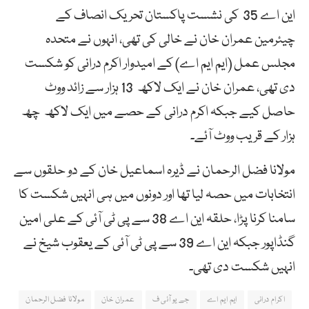
این اے 35 کی نشست پاکستان تحریک انصاف کے
چیئرمین عمران خان نے خالی کی تھی، انہوں نے متحدہ
مجلس عمل (ایم ایم اے) کے امیدوار اکرم درانی کو شکست
دی تھی، عمران خان نے ایک لاکھ 13 ہزار سے زائد ووٹ
حاصل کیے جبکہ اکرم درانی کے حصے میں ایک لاکھ چھ
ہزار کے قریب ووٹ آئے۔
مولانا فضل الرحمان نے ڈیرہ اسماعیل خان کے دو حلقوں سے
انتخابات میں حصہ لیا تھا اور دونوں میں ہی انہیں شکست کا
سامنا کرنا پڑا، حلقہ این اے 38 سے پی ٹی آئی کے علی امین
گنڈاپور جبکہ این اے 39 سے پی ٹی آئی کے یعقوب شیخ نے
انہیں شکست دی تھی۔
اکرام درانی
ایم ایم اے
جے یو آئی ف
عمران خان
مولانا فضل الرحمان