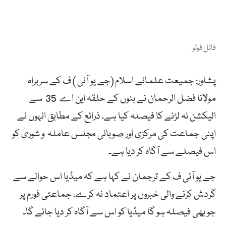
فائل فوٹو
پشاور: جمیعت علمائے اسلام (جے یو آئی ) ف کے سربراہ
مولانا فضل الرحمان نے بنوں کے حلقہ این اے 35 سے
الیکشن نہ لڑنے کا فیصلہ کیا ہے، ذرائع کے مطابق انہوں نے
اپنی جماعت کی مرکزی اور صوبائی مجلس عاملہ و شوریٰ کو
اس فیصلے سے آگاہ کر دیا ہے۔
جے یو آئی ف کے ترجمان نے کہا ہے کہ میڈیا اس حوالے سے
گردش کرنے والی خبروں پر اعتماد نہ کرے، جماعتی فورم پر
جو بھی فیصلہ ہو گا میڈیا کو اس سے آگاہ کر دیا جائے گا۔