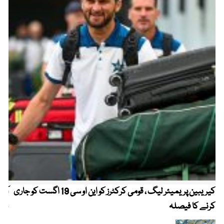
کیریبین پریمیئر لیگ ، قومی کرکٹرز کو این او سی 19 اگست کو جاری
آز
کرنے کا فیصلہ
چھی