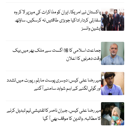
پاکستان نے امریکا، ایران کو مذاکرات کی میز پر لا کر وہ
سفارتی کردار اداکیا جو بڑی طاقتیں نہ کرسکیں، ساؤتھ
ایشین وائسز
جماعت اسلامی کا 16 اگست سے ملک بھر میں بیک
وقت دھرنوں کا اعلان
میر رضا علی کیس: دوسری پوسٹ مارٹم رپورٹ میں تشدد
اور گولی لگنے کے اہم شواہد سامنے آگئے
میر رضا علی کیس، جبران ناصر کا تفتیشی ٹیم تبدیل کرنے
کا مطالبہ، والدین کا موقف بھی آ گیا