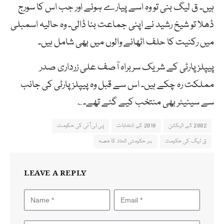
ہیں۔ ق لیگ بنی تو وہ اسے پیارے ہوئے اور جب اس کا سورج
ڈھلا تو شیخ رشید نے اپنی جماعت بنا ڈالی۔ وہ حالیہ اسمبلی
میں رکنیت کا حلف اٹھانے والوں میں بھی شامل ہیں۔
پیپلزپارٹی کے شریک سربراہ آصف علی زرداری صدر
مملکت رہ چکے ہیں۔ اس سے قبل وہ پیپلزپارٹی کی جانب
سے سینیٹر بھی منتخب کیے گئے تھے۔؎
2002 کے الیکشن
2018 کے انتخابات
پی ٹی آئی کی حکومت
ق لیگ کی حکومت
ہر حکومتی اتحاد کا حصہ
LEAVE A REPLY