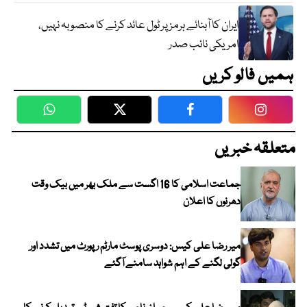
ایران کا آبنائے ہرمز پر ٹول عائد کرنے کا منصوبہ نہیں،
امریکی نائب صدر
ہمیں فالو کریں
WhatsApp
Twitter
Facebook
Faceboo
متعلقہ خبریں
جماعت اسلامی کا 16 اگست سے ملک بھر میں بیک وقت
دھرنوں کا اعلان
میر رضا علی کیس: دوسری پوسٹ مارٹم رپورٹ میں تشدد اور
گولی لگنے کے اہم شواہد سامنے آگئے