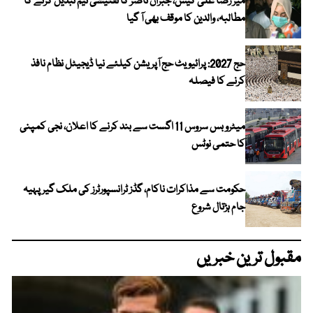
میر رضا علی کیس، جبران ناصر کا تفتیشی ٹیم تبدیل کرنے کا
مطالبہ، والدین کا موقف بھی آ گیا
حج 2027: پرائیویٹ حج آپریشن کیلئے نیا ڈیجیٹل نظام نافذ
کرنے کا فیصلہ
میٹرو بس سروس 11 اگست سے بند کرنے کا اعلان، نجی کمپنی
کا حتمی نوٹس
حکومت سے مذاکرات ناکام، گڈز ٹرانسپورٹرز کی ملک گیر پہیہ
جام ہڑتال شروع
مقبول ترین خبریں