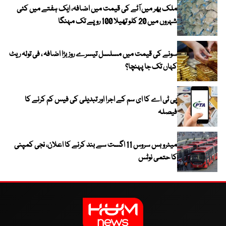
ملک بھر میں آٹے کی قیمت میں اضافہ، ایک ہفتے میں کئی
شہروں میں 20 کلو تھیلا 100 روپے تک مہنگا
سونے کی قیمت میں مسلسل تیسرے روز بڑا اضافہ ، فی تولہ ریٹ
کہاں تک جا پہنچا؟
پی ٹی اے کا ای سم کے اجرا اور تبدیلی کی فیس کم کرنے کا
فیصلہ
میٹرو بس سروس 11 اگست سے بند کرنے کا اعلان، نجی کمپنی
کا حتمی نوٹس