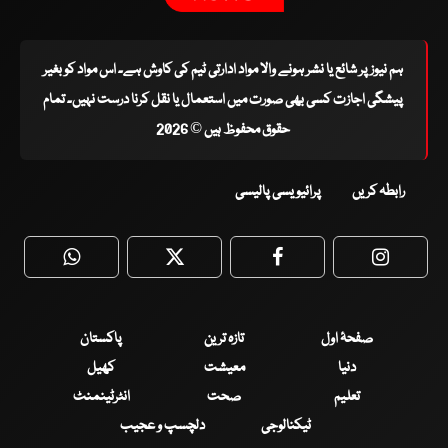
ہم نیوز پر شائع یا نشر ہونے والا مواد ادارتی ٹیم کی کاوش ہے۔ اس مواد کو بغیر
پیشگی اجازت کسی بھی صورت میں استعمال یا نقل کرنا درست نہیں۔ تمام
حقوق محفوظ ہیں © 2026
رابطہ کریں
پرائیویسی پالیسی
WhatsApp
Twitter
Facebook
Faceboo
صفحۂ اول
تازہ ترین
پاکستان
دنیا
معیشت
کھیل
تعلیم
صحت
انٹرٹینمنٹ
ٹیکنالوجی
دلچسپ و عجیب