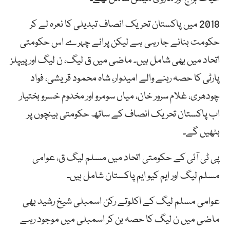
2018 میں پاکستان تحریک انصاف تبدیلی کا نعرہ لے کر
حکومت بنانے جا رہی ہے لیکن پرانے چہرے اس حکومتی
اتحاد میں بھی شامل ہیں۔ ماضی میں ق لیگ، ن لیگ اور پیپلز
پارٹی کا حصہ رہنے والے امیدوار، شاہ محمود قریشی، فواد
چودھری، غلام سرور خان، میاں سومرو اور مخدوم خسرو بختیار
اب پاکستان تحریک انصاف کے ساتھ حکومتی بینچوں پر
بٹھیں گے۔
پی ٹی آئی کے حکومتی اتحاد میں مسلم لیگ ق، عوامی
مسلم لیگ اور ایم کیو ایم پاکستان شامل ہیں۔
عوامی مسلم لیگ کے اکلوتے رکن اسمبلی شیخ رشید بھی
ماضی میں ن لیگ کا حصہ بن کر اسمبلی میں موجود رہے