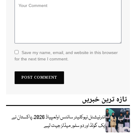
Save my name, email, and website in this browser
for the next time I comment.
تازہ ترین خبریں
انٹرنیشنل نیوکلیئر سائنس اولمپیاڈ 2026، پاکستان نے
ایک گولڈ اور دو سلور میڈلز جیت لیے