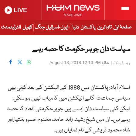
LIVE
9 Aug, 2026
صفحۂ اول
تازہ ترین
پاکستان
دنیا
ایران-اسرائیل جنگ
کھیل
انٹرٹینمنٹ
سیاست دان جو ہر حکومت کا حصہ رہے
|
شائع
August 13, 2018 12:13 PM
ویب ڈیسک
اسلام آباد: پاکستان میں 1988 کے الیکشن کے بعد کوئی بھی
سیاسی جماعت اگلے الیکشن میں کامیاب نہیں ہو سکی،
لیکن کئی سیاست دان ایسے ہیں جو ہر حکومتی اتحاد کا حصہ
رہے ہیں۔ ان میں شیخ رشید، زاہد حامد، مخدوم خسرو بختیاراور
شاہ محمود قریشی کے نام نمایاں ہیں۔