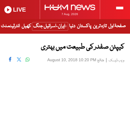
LIVE
7 Aug, 2026
صفحۂ اول
تازہ ترین
پاکستان
دنیا
ایران-اسرائیل جنگ
کھیل
انٹرٹینمنٹ
کیپٹن صفدر کی طبیعت میں بہتری
|
شائع
August 10, 2018 10:20 PM
ویب ڈیسک