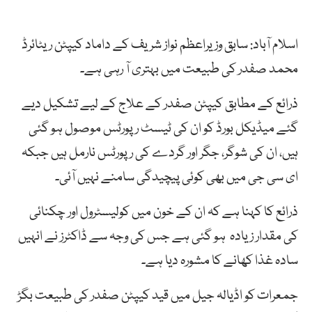
اسلام آباد: سابق وزیراعظم نواز شریف کے داماد کیپٹن ریٹائرڈ
محمد صفدر کی طبیعت میں بہتری آ رہی ہے۔
ذرائع کے مطابق کیپٹن صفدر کے علاج کے لیے تشکیل دیے
گئے میڈیکل بورڈ کو ان کی ٹیسٹ رپورٹس موصول ہو گئی
ہیں، ان کی شوگر، جگر اور گردے کی رپورٹس نارمل ہیں جبکہ
ای سی جی میں بھی کوئی پیچیدگی سامنے نہیں آئی۔
ذرائع کا کہنا ہے کہ ان کے خون میں کولیسٹرول اور چکنائی
کی مقدار زیادہ ہو گئی ہے جس کی وجہ سے ڈاکٹرز نے انہیں
سادہ غذا کھانے کا مشورہ دیا ہے۔
جمعرات کو اڈیالہ جیل میں قید کیپٹن صفدر کی طبیعت بگڑ