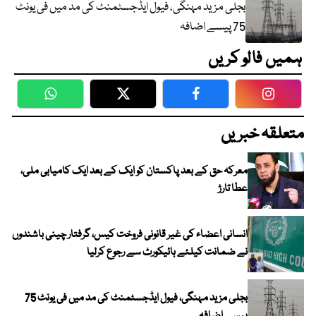
بجلی مزید مہنگی، فیول ایڈجسٹمنٹ کی مد میں فی یونٹ
75 پیسے اضافہ
ہمیں فالو کریں
WhatsApp
Twitter
Facebook
Faceboo
متعلقہ خبریں
معرکہ حق کے بعد پاکستان کو ایک کے بعد ایک کامیابی ملی،
عطا تارڑ
انسانی اعضاء کی غیر قانونی فروخت کیس، گرفتار چینی باشندوں
نے ضمانت کیلئے ہائیکورٹ سے رجوع کرلیا
بجلی مزید مہنگی، فیول ایڈجسٹمنٹ کی مد میں فی یونٹ 75