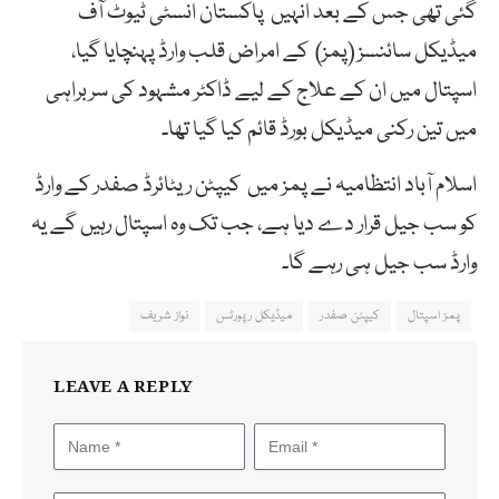
گئی تھی جس کے بعد انہیں پاکستان انسٹی ٹیوٹ آف
میڈیکل سائنسز (پمز) کے امراض قلب وارڈ پہنچایا گیا،
اسپتال میں ان کے علاج کے لیے ڈاکٹر مشہود کی سربراہی
میں تین رکنی میڈیکل بورڈ قائم کیا گیا تھا۔
اسلام آباد انتظامیہ نے پمز میں کیپٹن ریٹائرڈ صفدر کے وارڈ
کو سب جیل قرار دے دیا ہے، جب تک وہ اسپتال رہیں گے یہ
وارڈ سب جیل ہی رہے گا۔
پمز اسپتال
کیپٹن صفدر
میڈیکل رپورٹس
نواز شریف
LEAVE A REPLY