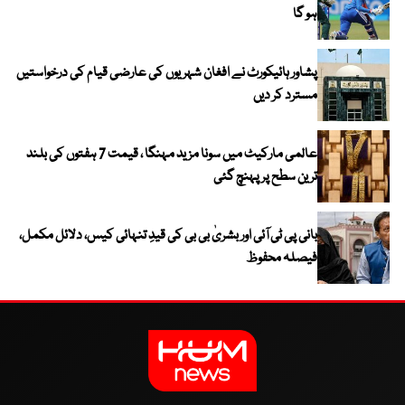
ہو گا
پشاور ہائیکورٹ نے افغان شہریوں کی عارضی قیام کی درخواستیں
مسترد کر دیں
عالمی مارکیٹ میں سونا مزید مہنگا ، قیمت 7 ہفتوں کی بلند
ترین سطح پر پہنچ گئی
بانی پی ٹی آئی اور بشریٰ بی بی کی قیدِ تنہائی کیس، دلائل مکمل،
فیصلہ محفوظ