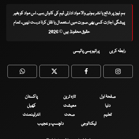
ہم نیوز پر شائع یا نشر ہونے والا مواد ادارتی ٹیم کی کاوش ہے۔ اس مواد کو بغیر
پیشگی اجازت کسی بھی صورت میں استعمال یا نقل کرنا درست نہیں۔ تمام
حقوق محفوظ ہیں © 2026
رابطہ کریں
پرائیویسی پالیسی
WhatsApp
Twitter
Facebook
Faceboo
صفحۂ اول
تازہ ترین
پاکستان
دنیا
معیشت
کھیل
تعلیم
صحت
انٹرٹینمنٹ
ٹیکنالوجی
دلچسپ و عجیب