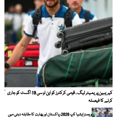
کیریبین پریمیئر لیگ ، قومی کرکٹرز کو این او سی 19 اگست کو جاری
آز
کرنے کا فیصلہ
چھی
ویمنز ایشیا کپ 2026، پاکستان اور بھارت کا مقابلہ دبئی میں