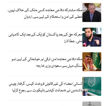
مکہ مشترکہ دفاعی معاہدہ کسی ملک کے خلاف نہیں،
خطے کے امن و استحکام کے لیے ہے، اردوان
معرکہ حق کے بعد پاکستان کو ایک کے بعد ایک کامیابی
ملی، عطا تارڑ
مکہ دفاعی معاہدہ امن، ترقی اور خوشحالی کے لیے اہم
سنگِ میل ہے،سعودی وزیر خارجہ
انسانی اعضاء کی غیر قانونی فروخت کیس، گرفتار چینی
باشندوں نے ضمانت کیلئے ہائیکورٹ سے رجوع کرلیا