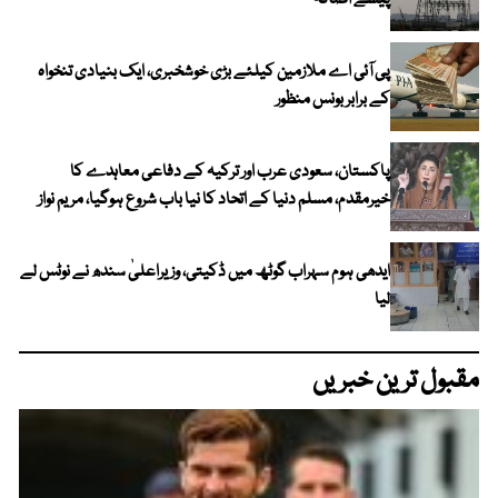
پیسے اضافہ
پی آئی اے ملازمین کیلئے بڑی خوشخبری، ایک بنیادی تنخواہ
کے برابر بونس منظور
پاکستان، سعودی عرب اور ترکیہ کے دفاعی معاہدے کا
خیرمقدم، مسلم دنیا کے اتحاد کا نیا باب شروع ہوگیا، مریم نواز
ایدھی ہوم سہراب گوٹھ میں ڈکیتی، وزیراعلیٰ سندھ نے نوٹس لے
لیا
مقبول ترین خبریں