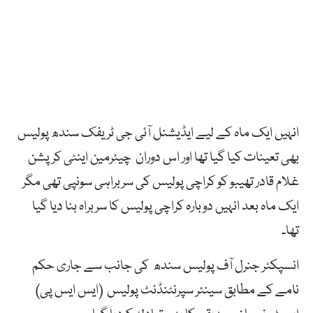
انہیں ایک ماہ کے لیے ایڈیشنل آئی جی ٹریفک سندھ پولیس
بھی تعینات کیا گیا تھا اور اس دوران چیئرمین اینٹی کرپشن
غلام قادر تھیبو کو کراچی پولیس کی سربراہی سونپی تھی مگر
ایک ماہ بعد انہیں دوبارہ کراچی پولیس کا سربراہ بنا دیا گیا
تھا۔
انسپکٹر جنرل آف پولیس سندھ کی جانب سے جاری حکم
نامے کے مطابق سینئر سپرنٹنڈنٹ پولیس (ایس ایس پی)