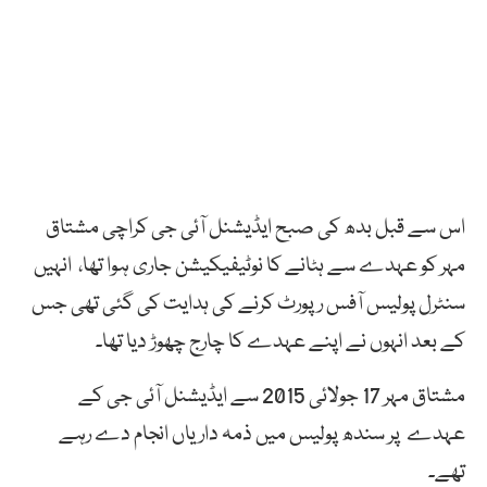
اس سے قبل بدھ کی صبح ایڈیشنل آئی جی کراچی مشتاق
مہر کو عہدے سے ہٹانے کا نوٹیفیکیشن جاری ہوا تھا، انہیں
سنٹرل پولیس آفس رپورٹ کرنے کی ہدایت کی گئی تھی جس
کے بعد انہوں نے اپنے عہدے کا چارج چھوڑ دیا تھا۔
مشتاق مہر 17 جولائی 2015 سے ایڈیشنل آئی جی کے
عہدے پر سندھ پولیس میں ذمہ داریاں انجام دے رہے
تھے۔