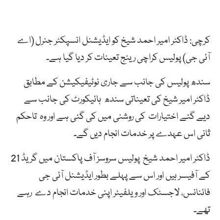
کرچی: ڈاکٹر امیر احمد شیخ کو ایڈیشنل انسپکٹر جنرل (اے
آئی جی) پولیس کراچی رینج تعینات کر دیا گیا ہے۔
سندھ پولیس کی جانب سے جاری نوٹیفیکیشن کے مطابق
ڈاکٹر امیر شیخ کی تعیناتی سندھ ہائیکورٹ کی جانب سے
دیے گئے اختیارات کی روشنی میں کی گئی ہے اور وہ تاحکم
ثانی اس عہدے پر خدمات انجام دیں گے۔
ڈاکٹر امیر احمد شیخ پولیس سروسز آف پاکستان میں گریڈ 21
کے آفیسر ہیں اور اس سے پہلے بطور ایڈیشنل آئی جی
فائنانس، لاجسٹک اور ویلفیئر اپنی خدمات انجام دے رہے
تھے۔