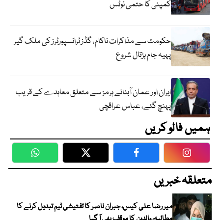
کمپنی کا حتمی نوٹس
حکومت سے مذاکرات ناکام، گڈز ٹرانسپورٹرز کی ملک گیر
پہیہ جام ہڑتال شروع
ایران اور عمان آبنائے ہرمز سے متعلق معاہدے کے قریب
پہنچ گئے، عباس عراقچی
ہمیں فالو کریں
WhatsApp
Twitter
Facebook
Faceboo
متعلقہ خبریں
میر رضا علی کیس، جبران ناصر کا تفتیشی ٹیم تبدیل کرنے کا
مطالبہ، والدین کا موقف بھی آ گیا