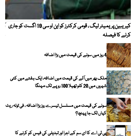
کیریبین پریمیئر لیگ ، قومی کرکٹرز کو این او سی 19 اگست کو جاری
آز
کرنے کا فیصلہ
چھی
4 روز میں سونے کی قیمت میں بڑا اضافہ
ملک بھر میں آٹے کی قیمت میں اضافہ، ایک ہفتے میں کئی
شہروں میں 20 کلو تھیلا 100 روپے تک مہنگا
سونے کی قیمت میں مسلسل تیسرے روز بڑا اضافہ ، فی تولہ ریٹ
کہاں تک جا پہنچا؟
پی ٹی اے کا ای سم کے اجرا اور تبدیلی کی فیس کم کرنے کا