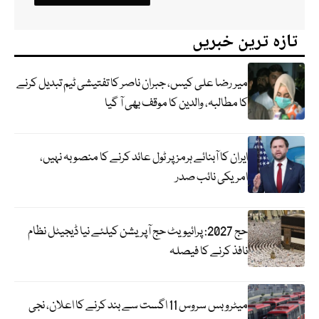
تازہ ترین خبریں
میر رضا علی کیس، جبران ناصر کا تفتیشی ٹیم تبدیل کرنے
کا مطالبہ، والدین کا موقف بھی آ گیا
ایران کا آبنائے ہرمز پر ٹول عائد کرنے کا منصوبہ نہیں،
امریکی نائب صدر
حج 2027: پرائیویٹ حج آپریشن کیلئے نیا ڈیجیٹل نظام
نافذ کرنے کا فیصلہ
میٹرو بس سروس 11 اگست سے بند کرنے کا اعلان، نجی