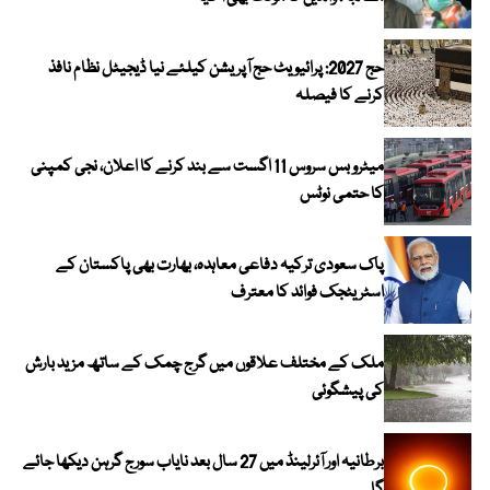
حج 2027: پرائیویٹ حج آپریشن کیلئے نیا ڈیجیٹل نظام نافذ
کرنے کا فیصلہ
میٹرو بس سروس 11 اگست سے بند کرنے کا اعلان، نجی کمپنی
کا حتمی نوٹس
پاک سعودی ترکیہ دفاعی معاہدہ، بھارت بھی پاکستان کے
اسٹریٹجک فوائد کا معترف
ملک کے مختلف علاقوں میں گرج چمک کے ساتھ مزید بارش
کی پیشگوئی
برطانیہ اور آئرلینڈ میں 27 سال بعد نایاب سورج گرہن دیکھا جائے