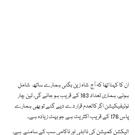
ان کا کہنا تھا کہ آج شاہ زین بگٹی ہمارے ساتھ شامل
ہوئے، ہماری تعداد 183 کے قریب ہو جائے گی، تین چار
نوٹیفیکیشن اگر کالعدم قرار دے دیے گئے تو بھی ہمارے
پاس 176 کے قریب اکثریت ہے جو بہت زیادہ ہے۔
الیکشن کمیشن کی نااہلی اور ناکامی سب کے سامنے ہے،