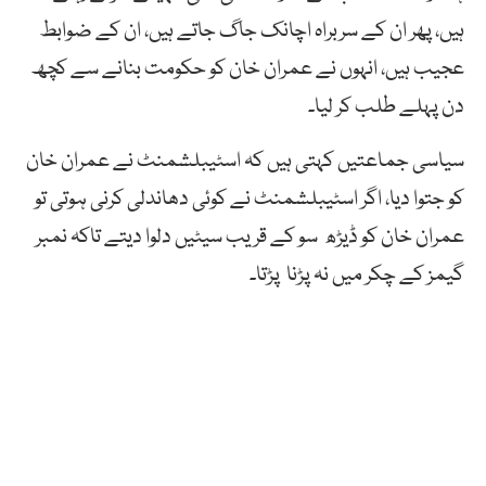
ہیں، پھر ان کے سربراہ اچانک جاگ جاتے ہیں، ان کے ضوابط
عجیب ہیں، انہوں نے عمران خان کو حکومت بنانے سے کچھ
دن پہلے طلب کر لیا۔
سیاسی جماعتیں کہتی ہیں کہ اسٹیبلشمنٹ نے عمران خان
کو جتوا دیا، اگر اسٹیبلشمنٹ نے کوئی دھاندلی کرنی ہوتی تو
عمران خان کو ڈیڑھ سو کے قریب سیٹیں دلوا دیتے تاکہ نمبر
گیمز کے چکر میں نہ پڑنا پڑتا۔