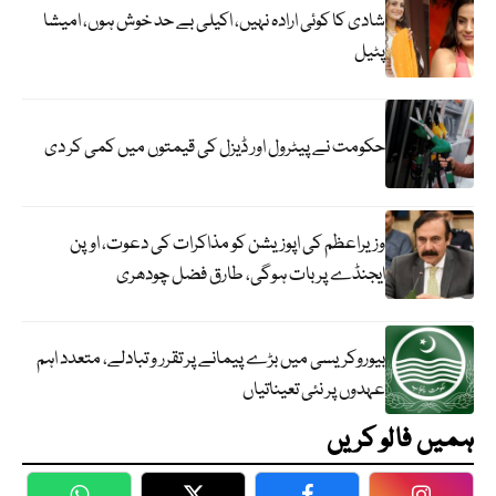
شادی کا کوئی ارادہ نہیں، اکیلی بے حد خوش ہوں، امیشا
پٹیل
حکومت نے پیٹرول اور ڈیزل کی قیمتوں میں کمی کر دی
وزیراعظم کی اپوزیشن کو مذاکرات کی دعوت، اوپن
ایجنڈے پر بات ہوگی، طارق فضل چودھری
بیوروکریسی میں بڑے پیمانے پر تقرر و تبادلے، متعدد اہم
عہدوں پر نئی تعیناتیاں
ہمیں فالو کریں