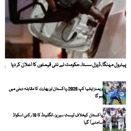
پیٹرول مہنگا، ڈیزل سستا، حکومت نے نئی قیمتوں کا اعلان کر دیا
پنج
ویمنز ایشیا کپ 2026، پاکستان اور بھارت کا مقابلہ دبئی میں
ہو گا
پاکستان کیخلاف ٹیسٹ سیریز ، انگلینڈ کا 16 رکنی اسکواڈ
سامنے آ گیا