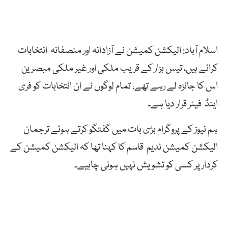
اسلام آباد: الیکشن کمیشن نے آزادانہ اور منصفانہ انتخابات
کرائے ہیں، تیس ہزار کے قریب ملکی اور غیر ملکی مبصرین
اس کا جائزہ لے رہے تھے، تمام لوگوں نے ان انتخابات کو فری
اینڈ فیئر قرار دیا ہے۔
ہم نیوز کے پروگرام بڑی بات میں گفتگو کرتے ہوئے ترجمان
الیکشن کمیشن ندیم قاسم کا کہنا تھا کہ الیکشن کمیشن کے
کردار پر کسی کو تشویش نہیں ہونی چاہیے۔