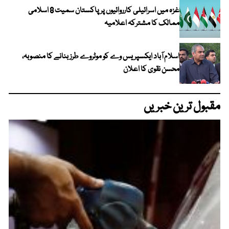
غزہ میں اسرائیلی کارروائیوں پر پاکستان سمیت 8 اسلامی
ممالک کا مشترکہ اعلامیہ
اسلام آباد ایکسپریس وے کو موٹروے طرز بنانے کا منصوبہ،
محسن نقوی کا اعلان
مقبول ترین خبریں