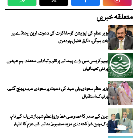
WhatsApp
Twitter
Facebook
Faceboo
متعلقہ خبریں
وزیراعظم کی اپوزیشن کو مذاکرات کی دعوت، اوپن ایجنڈے پر
بات ہوگی، طارق فضل چودھری
بیوروکریسی میں بڑے پیمانے پر تقرر و تبادلے، متعدد اہم عہدوں
پر نئی تعیناتیاں
وزیراعظم سعودی ولی عہد کی دعوت پر سعودی عرب پہنچ گئے،
پر تپاک استقبال
چین کے صدر کا خصوصی خط وزیراعظم شہباز شریف کے نام،
پاک چین شراکت داری مزید مضبوط بنانے کے عزم کا اظہار