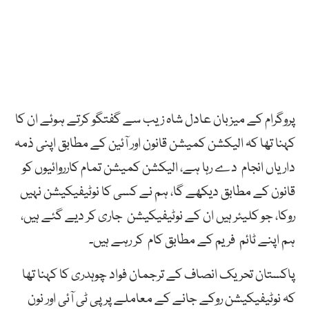
پروگرام کے میزبان عادل شاہ زیب سے گفتگو کرتے ہوئے ان کا
کہنا تھا کہ الیکشن کمیشن قانون اور آئین کے مطابق اپنی ذمہ
داریاں انجام دے رہا ہے، الیکشن کمیشن تمام کارروائیوں کو
قانون کے مطابق دیکھے گا، ہم نے کسی کا نوٹیفیکیشن نہیں
روکا، جو کلیئر ہیں ان کے نوٹیفیکیشن جاری کر دیے گئے ہیں،
ہم اپنے ٹائم فریم کے مطابق کام کر رہے ہیں۔
پاکستان تحریک انصاف کے ترجمان فواد چوہدری کا کہنا تھا
کہ نوٹیفیکیشن روکے جانے کے معاملے پر پی ٹی آئی اور نون