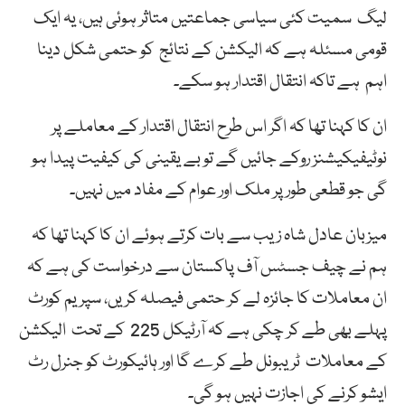
لیگ سمیت کئی سیاسی جماعتیں متاثر ہوئی ہیں، یہ ایک
قومی مسئلہ ہے کہ الیکشن کے نتائج کو حتمی شکل دینا
اہم ہے تاکہ انتقال اقتدار ہو سکے۔
ان کا کہنا تھا کہ اگر اس طرح انتقال اقتدار کے معاملے پر
نوٹیفیکیشنز روکے جائیں گے تو بے یقینی کی کیفیت پیدا ہو
گی جو قطعی طور پر ملک اور عوام کے مفاد میں نہیں۔
میزبان عادل شاہ زیب سے بات کرتے ہوئے ان کا کہنا تھا کہ
ہم نے چیف جسٹس آف پاکستان سے درخواست کی ہے کہ
ان معاملات کا جائزہ لے کر حتمی فیصلہ کریں، سپریم کورٹ
پہلے بھی طے کر چکی ہے کہ آرٹیکل 225 کے تحت الیکشن
کے معاملات ٹریبونل طے کرے گا اور ہائیکورٹ کو جنرل رٹ
ایشو کرنے کی اجازت نہیں ہو گی۔