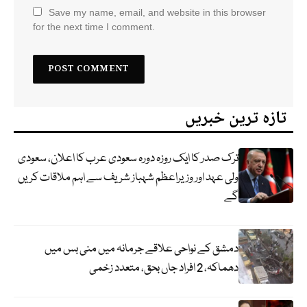
Save my name, email, and website in this browser
for the next time I comment.
تازہ ترین خبریں
ترک صدر کا ایک روزہ دورہ سعودی عرب کا اعلان، سعودی
ولی عہد اور وزیراعظم شہباز شریف سے اہم ملاقات کریں
گے
دمشق کے نواحی علاقے جرمانہ میں منی بس میں
دھماکہ، 2 افراد جاں بحق، متعدد زخمی