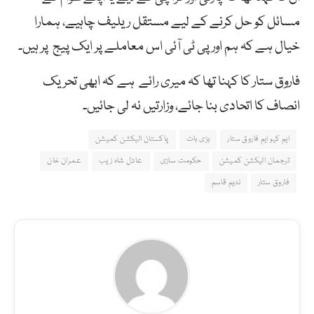
مسائل کو حل کرنے کے لیے مستقل ریلیف چاہیے، ہمارا
خیال ہے کہ ہم اور پی ٹی آئی اس معاملے پر ایک پیج پر ہیں۔
فاروق ستار کا کہنا تھا کہ میری رائے ہے کہ ابھی تحریک
انصاف کا اتحادی بنا جائے، وزارتیں نہ لی جائیں۔
ایم کیو ایم فاروق ستار
بڑی بات
پاکستان الیکشن کمیشن
ترجمان الیکشن کمیشن
حکومت سازی
عادل شاہ زیب
عمران خان
فاروق ستار
ندیم قاسم