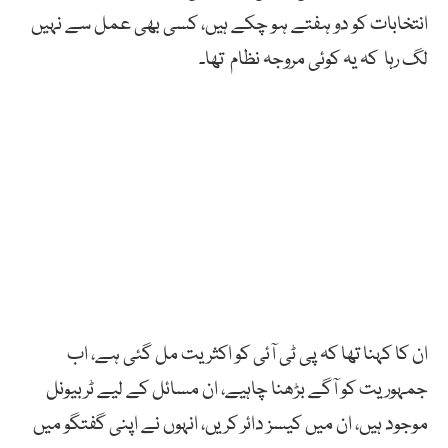
انتخابات کو دو ہفتے ہو چکے ہیں، کسی بھی عمل سے نہیں
لگ رہا کہ یہ کوئی مروجہ نظام تھا۔
ان کا کہنا تھا کہ پی ٹی آئی کو اکثریت مل گئی ہے، اب
جمہوریت کو آگے بڑھنا چاہیے، ان مسائل کے لیے ٹربیونل
موجود ہیں، ان میں کیسز دائر کریں، انہوں نے اپنی گفتگو میں