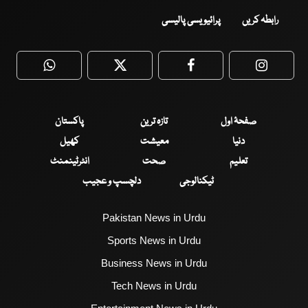
رابطہ کریں
پرائیویسی پالیسی
WhatsApp
Twitter
Facebook
Faceboo
صفحۂ اول
تازہ ترین
پاکستان
دنیا
معیشت
کھیل
تعلیم
صحت
انٹرٹینمنٹ
ٹیکنالوجی
دلچسپ و عجیب
Pakistan News in Urdu
Sports News in Urdu
Business News in Urdu
Tech News in Urdu