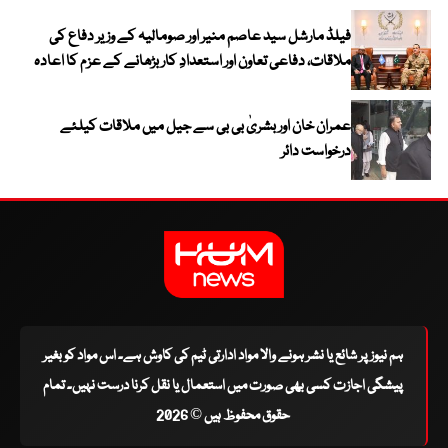
فیلڈ مارشل سید عاصم منیر اور صومالیہ کے وزیر دفاع کی
ملاقات، دفاعی تعاون اور استعدادِ کار بڑھانے کے عزم کا اعادہ
عمران خان اور بشریٰ بی بی سے جیل میں ملاقات کیلئے
درخواست دائر
ہم نیوز پر شائع یا نشر ہونے والا مواد ادارتی ٹیم کی کاوش ہے۔ اس مواد کو بغیر
پیشگی اجازت کسی بھی صورت میں استعمال یا نقل کرنا درست نہیں۔ تمام
حقوق محفوظ ہیں © 2026