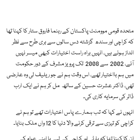
متحدہ قومی موومنٹ پاکستان کے رہنما فاروق ستار کا کہنا تھا
کہ کراچی اور سندھ گزشتہ دس سالوں سے بری طرح سے نظر
انداز ہوئے ہیں، انہیں براہ راست اختیارات کبھی میسر نہیں
آئے، 2002 سے 2008 تک پرویز مشرف کے دور حکومت
میں ہم بااختیار تھے، اس وقت ہم نے جو ریلیف لی وہ عارضی
تھی، ڈاکٹر عشرت حسین کے ساتھ مل کر ہم نے ایک ارب
ڈالر کی سرمایہ کاری کی۔
انہوں نے کہا کہ تب ہمارے پاس اختیارات تھے تو ہم نے
کراچی کو تیزی سے ترقی کرنے والا دنیا کا 12 واں ملک بنایا۔
ان کا کہنا تھا کہ پارٹی اور کراچی کے لیے یا اپنے عوام کے