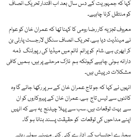
کہا کہ جمہوریت کے دس سال بعد اب اقتدار تحریک انصاف
کو منتقل کرنا چاہیے۔
معروف تجزیہ کار رضا رومی کا کہنا تھا کہ عمران خان کو عوام
نے مینڈیٹ دیا ہے، تحریک انصاف سنگل لارجسٹ پارٹی بن
کر ابھری ہے، شام کو پرائم ٹائم میں میڈیا کی رپورٹنگ ذمہ
دارانہ ہونی چاہیے کیونکہ ہم نازک مرحلے پر ہیں، ہمیں کافی
مشکلات درپیش ہیں۔
انہوں نے کہا کہ جو تاج عمران خان کے سر پر رکھا جائے گا وہ
کانٹوں سے لیس تاج ہے، عمران خان کے پیروکاروں کو ان
سے بہت توقعات ہیں، سب سے پہلا چیلنج یہ ہے کہ انہیں
اپنے مداحوں کی توقعات کو حقیقت پسند بنانا ہو گا۔
ہمارے احتساب کے ادارے کئی کئی مہینے سوئے رہتے