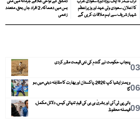
ترک صدر کا ایک روزہ دورہ سعودی عرب
دمشق کے نواحی علاقے جرمانہ میں منی
کا اعلان، سعودی ولی عہد اور وزیراعظم
بس میں دھماکہ، 2 افراد جاں بحق، متعدد
شہباز شریف سے اہم ملاقات کریں گے
زخمی
پنجاب حکومت نے گندم کی نئی قیمت مقرر کردی
0
ویمنز ایشیا کپ 2026، پاکستان اور بھارت کا مقابلہ دبئی میں ہو
0
گا
بانی پی ٹی آئی اور بشریٰ بی بی کی قیدِ تنہائی کیس، دلائل مکمل،
0
فیصلہ محفوظ