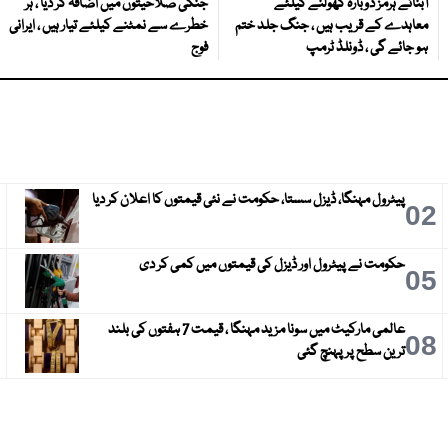
آبنائے ہرمز دوبارہ کھولنے کیلئے
جنگی صلاحیتوں میں اضافہ کر دیا ، ہر
معاہدے کے قریب ہیں ، جنگ جلد ختم
خطرے سے نمٹنے کیلئے تیار ہیں ، ایرانی
ہو جائے گی ، ڈونلڈ ٹرمپ
فوج
پیٹرول مہنگا، ڈیزل سستا، حکومت نے نئی قیمتوں کا اعلان کر دیا
3
02
حکومت نے پیٹرول اور ڈیزل کی قیمتوں میں کمی کر دی
6
05
عالمی مارکیٹ میں سونا مزید مہنگا ، قیمت 7 ہفتوں کی بلند
9
08
ترین سطح پر پہنچ گئی