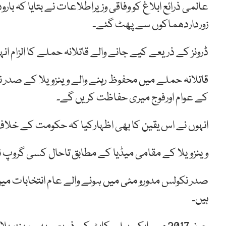
عالمی ذرائع ابلاغ کو وفاقی وزیراطلاعات نے بتایا کہ ب
زورداردھماکوں سے پھٹ گئے۔
ڈرونز کے ذریعے کیے جانے والے قاتلانہ حملے کا الزام ان
قاتلانہ حملے میں محفوظ رہنے والے وینزویلا کے صدر نے
کے عوام اورفوج میری حفاظت کریں گے۔
انہوں نے اس یقین کا بھی اظہارکیا کہ حکومت کے خلاف ہو
وینزویلا کے مقامی میڈیا کے مطابق تاحال کسی گروپ 
صدر نکولس مدورو مئی میں ہونے والے عام انتخابات می
ہیں۔