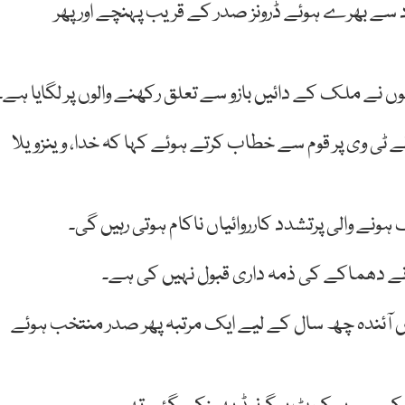
ارود سے بھرے ہوئے ڈرونز صدر کے قریب پہنچے اورپھر
ہوں نے ملک کے دائیں بازو سے تعلق رکھنے والوں پر لگایا ہے۔
 ٹی وی پر قوم سے خطاب کرتے ہوئے کہا کہ خدا، وینزویلا
نے والی پرتشدد کارروائیاں ناکام ہوتی رہیں گی۔
نے دھماکے کی ذمہ داری قبول نہیں کی ہے۔
ں آئندہ چھ سال کے لیے ایک مرتبہ پھر صدر منتخب ہوئے