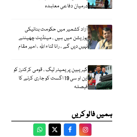
درمیان دفاعی معاہدہ
آزاد کشمیر میں حکومت بنانیکی
پوزیشن میں ہیں ، مینڈیٹ چھیننے
نہیں دیں گے ، رانا ثناء اللہ ، امیر مقام
کیریبین پریمیئر لیگ ، قومی کرکٹرز کو
این او سی 19 اگست کو جاری کرنے کا
فیصلہ
ہمیں فالو کریں
WhatsApp
Twitter
Facebook
Facebook