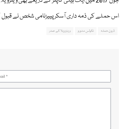
جون 2017 میں ایک ہیلی کاپٹر کے ذریعے بھی وینزویلا کی سپریم کورٹ پر گرنیڈ پھینکے گئے تھے۔
اس حملے کی ذمہ داری آسکر پییزنامی شخص نے قبول کی
ڈرون حملہ
نکولس مدورو
وینزویلا کے صدر