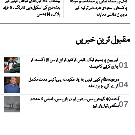
بینکاک ، دادا اور دادی کو قتل کرنے کے
ایک پر حملہ تینوں پر حملہ تصور ہوگا؛
بعد ملزم کی اسکول میں فائرنگ ، 8 افراد
پاکستان ، سعودی عرب اور ترکیہ کے
ہلاک ، 14 زخمی
درمیان دفاعی معاہدہ
مقبول ترین خبریں
کیریبین پریمیئر لیگ ، قومی کرکٹرز کو این او سی 19 اگست کو
01
جاری کرنے کا فیصلہ
موجودہ نظام کہیں نہیں جا رہا، حکومت اپنی آئینی مدت مکمل
04
کرے گی، وزیر داخلہ
آئندہ 48 گھنٹوں میں بارشوں اور دریاؤں میں طغیانی کا خدشہ،
07
ہنگامی تیاریاں تیز