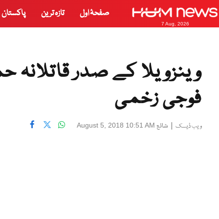
صفحۂ اول
تازہ ترین
پاکستان
7 Aug, 2026
وینزویلا کے صدر قاتلانہ ح
فوجی زخمی
|
شائع
August 5, 2018 10:51 AM
ویب ڈیسک