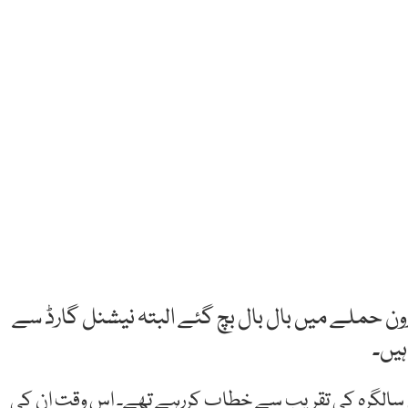
ون حملے میں بال بال بچ گئے البتہ نیشنل گارڈ سے
ہیں۔
قاتلانہ حملہ اس وقت ہوا جب وہ فوج کی 81 ویں سالگرہ کی تقریب سے خطاب کررہے تھے۔ اس وقت ان کی