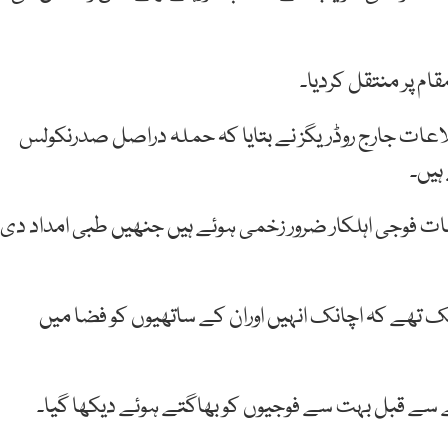
ام پر منتقل کردیا۔
طلاعات جارج روڈریگز نے بتایا کہ حملہ دراصل صدرنکولس
ہیں۔
 فوجی اہلکار ضرور زخمی ہوئے ہیں جنھیں طبی امداد دی
 تھے کہ اچانک انہیں اوران کے ساتھیوں کو فضا میں
سے قبل بہت سے فوجیوں کو بھاگتے ہوئے دیکھا گیا۔