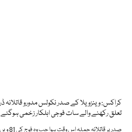
کراکس: وینزویلا کے صدر نکولس مدورو قاتلانہ ڈر
تعلق رکھنے والے سات فوجی اہلکار زخمی ہوگئے 
صدر پر 