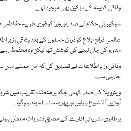
وفاقی کابینہ کے اراکین بھی موجود تھے۔
سیکیورٹی حکام نے صدر اور وزرا کو فوری طور پہ حفاظتی مق
عالمی ذرائع ابلاغ کو ڈرون حملوں کے بعد وفاقی وزیر ا
مدورو کی جان لینے کی کوشش تھا لیکن وہ محفوظ رہے 
وفاقی وزیراطلاعات نے تصدیق کی کہ اس حملے میں سات
جارہی ہے۔
وینزویلا کے صدر کھلی جگہ پر منعقدہ تقریب میں شریک
آوازیں آنا شروع ہوئیں اور پھر یہ سلسلہ بند ہوگیا۔
برطانوی نشریاتی ادارے کے مطابق نشریات معطل ہونے 