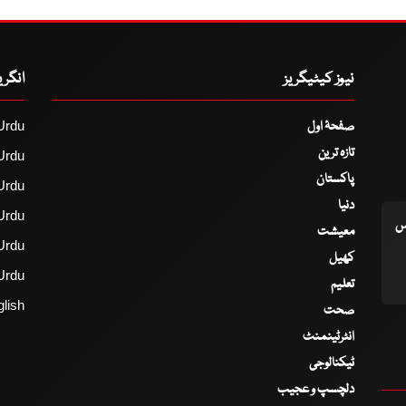
نیوز کیٹیگریز
انگر
صفحۂ اول
Urdu
تازہ ترین
Urdu
پاکستان
Urdu
دنیا
Urdu
اس
معیشت
Urdu
کھیل
Urdu
تعلیم
lish
صحت
انٹرٹینمنٹ
ٹیکنالوجی
دلچسپ و عجیب