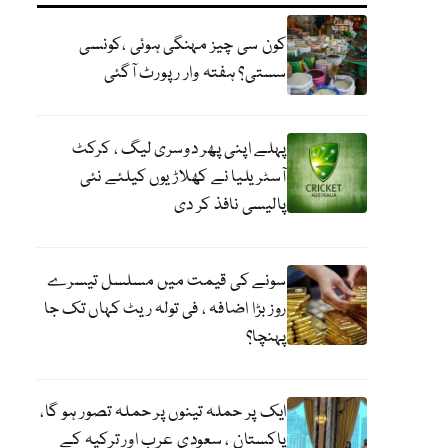
کون سی چیز مہنگی ہوئی ،کونسی
سستی؟ ہفتہ وار رپورٹ آگئی
پہلے اپنی پھر دوسری لیگ ، کرکٹ
آسٹریلیا نے کھلاڑیوں کیلئے نئی
پالیسی نافذ کر دی
سونے کی قیمت میں مسلسل تیسرے
روز بڑا اضافہ ، فی تولہ ریٹ کہاں تک جا
پہنچا؟
ایک پر حملہ تینوں پر حملہ تصور ہو گا،
پاکستان ، سعودی عرب اور ترکیہ کے