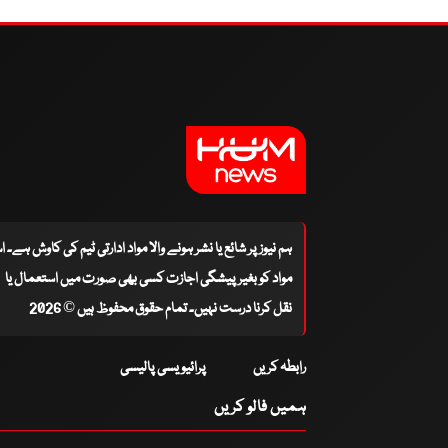
ہم نیوز پر شائع یا نشر ہونے والا مواد ادارتی ٹیم کی کاوش ہے۔ 
مواد کو بغیر پیشگی اجازت کسی بھی صورت میں استعمال یا
نقل کرنا درست نہیں۔ تمام حقوق محفوظ ہیں © 2026
رابطہ کریں
پرائیویسی پالیسی
ہمیں فالو کریں