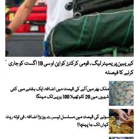
کیریبین پریمیئر لیگ ، قومی کرکٹرز کو این او سی 19 اگست کو جاری
آز
کرنے کا فیصلہ
چھی
ملک بھر میں آٹے کی قیمت میں اضافہ، ایک ہفتے میں کئی
شہروں میں 20 کلو تھیلا 100 روپے تک مہنگا
سونے کی قیمت میں مسلسل تیسرے روز بڑا اضافہ ، فی تولہ ریٹ
کہاں تک جا پہنچا؟