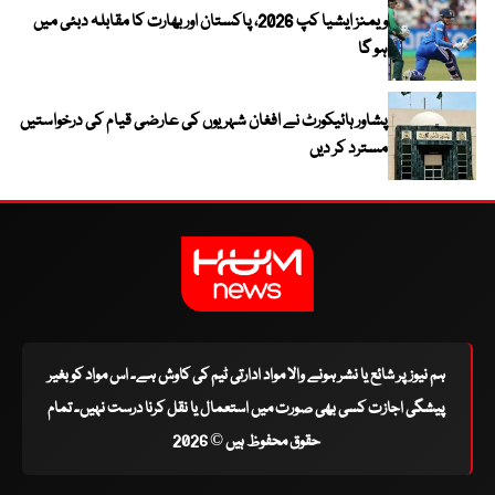
ویمنز ایشیا کپ 2026، پاکستان اور بھارت کا مقابلہ دبئی میں
ہو گا
پشاور ہائیکورٹ نے افغان شہریوں کی عارضی قیام کی درخواستیں
مسترد کر دیں
ہم نیوز پر شائع یا نشر ہونے والا مواد ادارتی ٹیم کی کاوش ہے۔ اس مواد کو بغیر
پیشگی اجازت کسی بھی صورت میں استعمال یا نقل کرنا درست نہیں۔ تمام
حقوق محفوظ ہیں © 2026