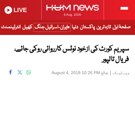
LIVE
8 Aug, 2026
صفحۂ اول
تازہ ترین
پاکستان
دنیا
ایران-اسرائیل جنگ
کھیل
انٹرٹینمنٹ
سپریم کورٹ کی ازخود نوٹس کارروائی روکی جائے،
فریال تالپور
|
شائع
August 4, 2018 10:26 PM
ویب ڈیسک