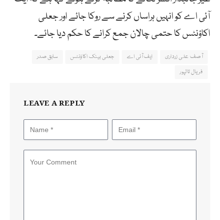
آئی اے کو انہیں ہراساں کرنے سے روکا جائے اور جعلی
اکاؤنٹس کا حتمی چالان جمع کرانے کا حکم دیا جائے۔
آصف علی زرداری
ایف آئی اے
جعلی بینک اکاؤنٹس
سابق صدر
فریال تالپور
LEAVE A REPLY