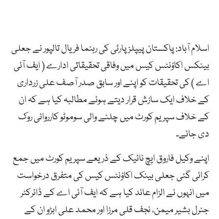
اسلام آباد: پاکستان پیپلزپارٹی کی رہنما فریال تالپور نے جعلی
بینکس اکاؤنٹس کیس میں وفاقی تحقیقاتی ادارے ( ایف آئی
اے ) کی تحقیقات کو اپنے اور سابق صدر آصف علی زرداری
کے خلاف ایک سازش قرار دیتے ہوئے مطالبہ کیا ہے کہ ان
کے خلاف سپریم کورٹ میں چلنے والی سوموٹو کارروائی روک
دی جائے۔
اپنے وکیل فاروق ایچ نائیک کے ذریعے سپریم کورٹ میں جمع
کرائی گئی جعلی بینک اکاؤنٹس کیس کی متفرق درخواست
میں انہوں نے الزام عائد کیا ہے کہ ایف آئی اے کے ڈائرکٹر
جنرل بشیر میمن، نجف قلی مرزا اور محمد علی ابڑو ان کے