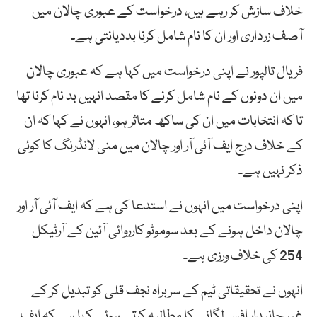
خلاف سازش کر رہے ہیں، درخواست کے عبوری چالان میں
آصف زرداری اور ان کا نام شامل کرنا بددیانتی ہے۔
فریال تالپور نے اپنی درخواست میں کہا ہے کہ عبوری چالان
میں ان دونوں کے نام شامل کرنے کا مقصد انہیں بد نام کرنا تھا
تا کہ انتخابات میں ان کی ساکھ متاثر ہو، انہوں نے کہا کہ ان
کے خلاف درج ایف آئی آر اور چالان میں منی لانڈرنگ کا کوئی
ذکر نہیں ہے۔
اپنی درخواست میں انہوں نے استدعا کی ہے کہ ایف آئی آر اور
چالان داخل ہونے کے بعد سوموٹو کارروائی آئین کے آرٹیکل
254 کی خلاف ورزی ہے۔
انہوں نے تحقیقاتی ٹیم کے سربراہ نجف قلی کو تبدیل کر کے
غیر جانبدار افسر لگانے کا مطالبہ کرتے ہوئے کہا ہے کہ ایف