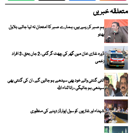
متعلقہ خبریں
ہم صبر کر رہے ہیں، ہمارے صبر کا امتحان نہ لیا جائے، بلاول
بھٹو
ڈیرہ غازی خان میں گھر کی چھت گر گئی ، 2 جاں بحق ، 3 افراد
زخمی
الٹی گنتی والے خود بھی سیدھے ہو جائیں گے ، ان کی گنتی بھی
سیدھی ہو جائیگی ، رانا ثناء اللہ
شہداء اور غازیوں کو سول ایوارڈز دینے کی منظوری