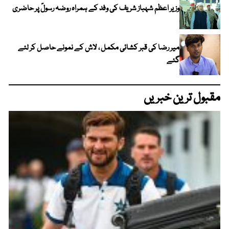
وزیر اعظم شہباز شریف کی وفد کے ہمراہ روضہ رسولؐ پر حاضری
میر رضا کی قبر کشائی مکمل ، لاش کے نمونے حاصل کر لئے
گئے
مقبول ترین خبریں