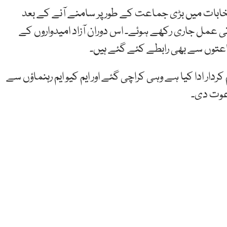
نتخابات میں بڑی جماعت کے طور پر سامنے آنے کے بعد
مل جاری رکھے ہوئے۔ اس دوران آزاد امیدواروں کے
عتوں سے بھی رابطے کئے گئے ہیں۔
دار ادا کیا ہے وہی کراچی گئے اور ایم کیو ایم رہنماؤں سے
دعوت دی۔