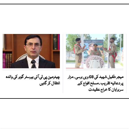
میجر طفیل شہید کی 68 ویں برسی ، مزار
چیئرمین پی ٹی آئی بیرسٹر گوہر کی والدہ
پر دعائیہ تقریب ، مسلح افواج کے
انتقال کر گئیں
سربراہان کا خراج عقیدت