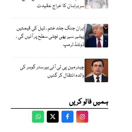
سربراہان کا خراج عقیدت
ایران جنگ جلد ختم ، تیل کی قیمتیں
پہلے سے بھی نچلی سطح پر آئیں گی ،
ڈونلڈ ٹرمپ
چیئرمین پی ٹی آئی بیرسٹر گوہر کی
والدہ انتقال کر گئیں
ہمیں فالو کریں
WhatsApp
Twitter
Facebook
Facebook