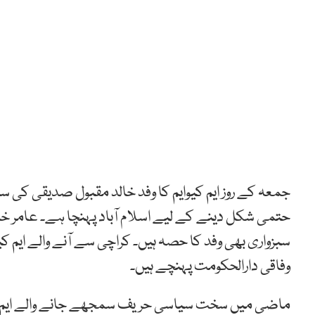
جمعہ کے روز ایم کیوایم کا وفد خالد مقبول صدیقی کی 
حتمی شکل دینے کے لیے اسلام آباد پہنچا ہے۔ عامر خان
سبزواری بھی وفد کا حصہ ہیں۔ کراچی سے آنے والے ایم کی
وفاقی دارالحکومت پہنچے ہیں۔
ماضی میں سخت سیاسی حریف سمجھے جانے والے ایم کیو