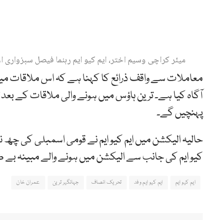
میئر کراچی وسیم اختر، ایم کیو ایم رہنما فیصل سبزواری او
معاملات سے واقف ذرائع کا کہنا ہے کہ اس ملاقات میں 
آگاہ کیا ہے۔ ترین ہاؤس میں ہونے والی ملاقات کے بعد ت
پہنچیں گے۔
حالیہ الیکشن میں ایم کیو ایم نے قومی اسمبلی کی چھ 
کیو ایم کی جانب سے الیکشن میں ہونے والے مبینہ بے 
ایم کیو ایم
ایم کیو ایم وفد
تحریک انصاف
جہانگیر ترین
عمران خان