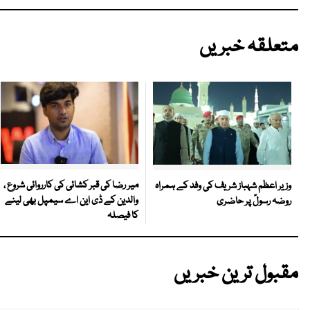
متعلقہ خبریں
میر رضا کی قبر کشائی کی کارروائی شروع ،
وزیر اعظم شہباز شریف کی وفد کے ہمراہ
والدین کے ڈی این اے سیمپل بھی لینے
روضہ رسولؐ پر حاضری
کا فیصلہ
مقبول ترین خبریں