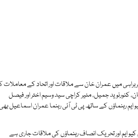
سربراہی میں عمران خان سے ملاقات اور اتحاد کے معاملات ک
، کنورنوید جمیل، مئیر کراچی سید وسیم اختر اور فیصل
و ایم رہنماؤں کے ساتھ پی ٹی آئی رہنما عمران اسماعیل بھی
 ایم اور تحریک انصاف رہنماؤں کی ملاقات جاری ہے