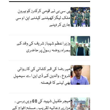
پی سی بی نے قومی کرکٹرز کو بیرون
ملک لیگز کھیلنے کیلئے این او سی
جاری کر دیئے
وزیر اعظم شہباز شریف کی وفد کے
ہمراہ روضہ رسولؐ پر حاضری
میر رضا کی قبر کشائی کی کارروائی
شروع ، والدین کے ڈی این اے سیمپل
بھی لینے کا فیصلہ
میجر طفیل شہید کی 68 ویں برسی ،
مزار پر دعائیہ تقریب ، مسلح افواج کے