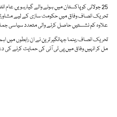
25 جولائی کو پاکستان میں ہونے والے گیارہویں عام ا
تحریک انصاف وفاق میں حکومت سازی کے لیے مشاورتی ع
علاوہ کم نشستیں حاصل کرنے والی متعدد سیاسی جما
تحریک انصاف رہنما جہانگیر ترین نے ان رابطوں میں اہم کر
مل کر انہیں وفاق میں پی ٹی آئی کی حمایت کرنے کی 