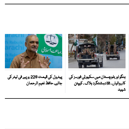
ہنگو اور بلوچستان میں سکیورٹی فورسز کی
پیٹرول کی قیمت 228 روپے فی لیٹر کی
کارروائیاں ، 10دہشتگرد ہلاک ، کیپٹن
جائے، حافظ نعیم الرحمان
شہید