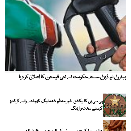
پیٹرول اور ڈیزل سستا، حکومت نے نئی قیمتوں کا اعلان کر دیا
پیٹ
پی سی بی کا ایکشن، غیر منظور شدہ لیگ کھیلنے والے کرکٹرز
کیلئے سخت وارننگ