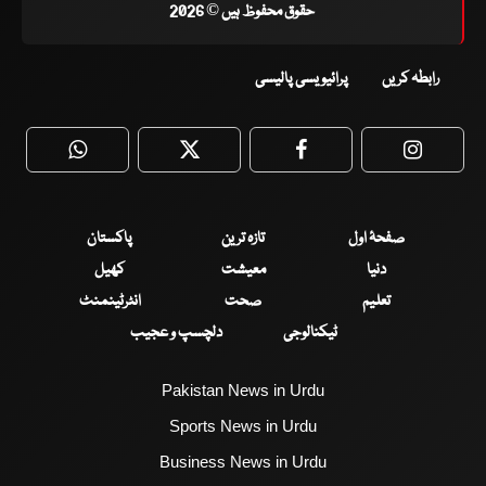
حقوق محفوظ ہیں © 2026
رابطہ کریں
پرائیویسی پالیسی
WhatsApp
Twitter
Facebook
Faceboo
صفحۂ اول
تازہ ترین
پاکستان
دنیا
معیشت
کھیل
تعلیم
صحت
انٹرٹینمنٹ
ٹیکنالوجی
دلچسپ و عجیب
Pakistan News in Urdu
Sports News in Urdu
Business News in Urdu