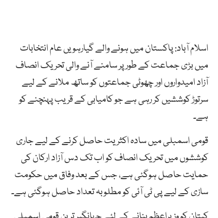
اسلام آباد: پاکستان میں ہونے والے گیارہویں عام انتخابات
میں بڑی جماعت کے طور پر سامنے آنے والی تحریک انصاف
آزاد امیدواروں اور چھوٹی جماعتوں کو ساتھ ملانے کے لیے
سرتوڑ کوششیں کر رہی ہے جو کامیابی کے قریب پہنچنے کو
ہے۔
قومی اسمبلی میں سادہ اکثریت حاصل کرنے کے لیے جاری
کوششوں میں تحریک انصاف کو اب تک دس آزاد ارکان کی
حمایت حاصل ہوگئی ہے، جس کے بعد وفاق میں حکومت
سازی کے لیے پی ٹی آئی کو مطلوبہ تعداد حاصل ہوگئی ہے۔
کپتان کو وزیراعظم بنانے کے لئے جہانگیر ترین قومی اسمبلی