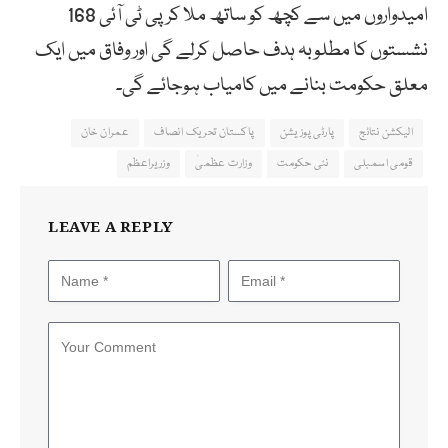
امیدواروں میں سے کچھ کو ساتھ ملا کر پی ٹی آئی 168
نشستوں کا مطلوبہ ہدف حاصل کرلے گی اور وفاق میں ایک
معلق حکومت بنانے میں کامیاب ہوجائے گی۔
الیکشن نتائج
پارٹی پوزیشن
پاکستان تحریک انصاف
عمران خان
قومی اسمبلی
نئی حکومت
وزارت عظمیٰ
وزریراعظم
LEAVE A REPLY