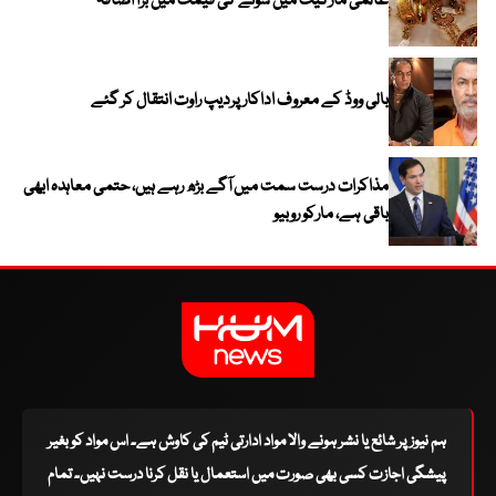
عالمی مارکیٹ میں سونے کی قیمت میں بڑا اضافہ
بالی ووڈ کے معروف اداکار پردیپ راوت انتقال کر گئے
مذاکرات درست سمت میں آگے بڑھ رہے ہیں، حتمی معاہدہ ابھی
باقی ہے، مارکو روبیو
ہم نیوز پر شائع یا نشر ہونے والا مواد ادارتی ٹیم کی کاوش ہے۔ اس مواد کو بغیر
پیشگی اجازت کسی بھی صورت میں استعمال یا نقل کرنا درست نہیں۔ تمام