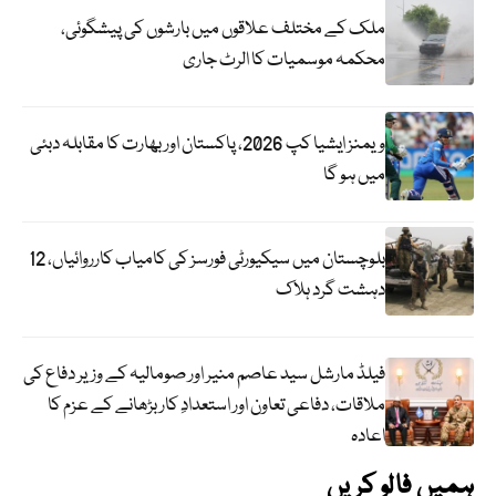
ملک کے مختلف علاقوں میں بارشوں کی پیشگوئی،
محکمہ موسمیات کا الرٹ جاری
ویمنز ایشیا کپ 2026، پاکستان اور بھارت کا مقابلہ دبئی
میں ہو گا
بلوچستان میں سیکیورٹی فورسز کی کامیاب کارروائیاں، 12
دہشت گرد ہلاک
فیلڈ مارشل سید عاصم منیر اور صومالیہ کے وزیر دفاع کی
ملاقات، دفاعی تعاون اور استعدادِ کار بڑھانے کے عزم کا
اعادہ
ہمیں فالو کریں