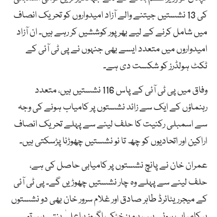
کی 13 نشستیں جیتنے والے آزاد امیدواروں کو تحریک انصاف
میں شامل کرنے کے لیے بھرپور کوششیں کر رہے ہیں۔ ان آزاد
امیدواروں میں متعدد ایسے بھی جنہوں نے پی ٹی آئی کے
ٹکٹ ہولڈرز کو شکست دی ہے۔
وفاق میں پی ٹی آئی کے پاس 116 نشستیں ہیں، متعدد
رہنماؤں کے ایک سے زائد نشستوں پر کامیاب ہونے کی وجہ
سے اسمبلی رکنیت کا حلف لینے سے پہلے تحریک انصاف
اراکین اور اتحادیوں کو چھ تا نو نشستیں چھوڑنا پڑسکتی ہیں۔
عمران خان نے پانچ نشستوں پر کامیابی حاصل کی ہے،
حلف لینے سے پہلے وہ چار نشستیں چھوڑیں گے۔ پی ٹی آئی
کے میجرریٹائرڈ طاہر صادق اور غلام سرور خان بھی دو نشستوں
پر کامیاب ہوئے ہیں، پرویز خٹک اگر وزیراعلیٰ بنتے ہیں تو