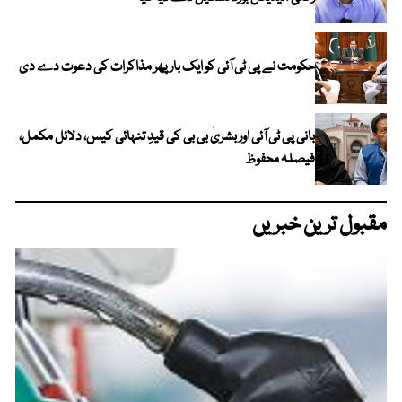
حکومت نے پی ٹی آئی کو ایک بارپھر مذاکرات کی دعوت دے دی
بانی پی ٹی آئی اور بشریٰ بی بی کی قیدِ تنہائی کیس، دلائل مکمل،
فیصلہ محفوظ
مقبول ترین خبریں