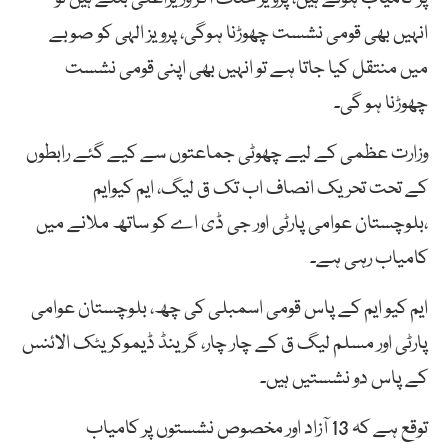
انہیں بھی قومی نشست چھوڑنا ہوگی، پرویز الہی کو صوبے
میں منتقل کیا جاتا ہے تو انہیں بھی اپنی قومی نشست
چھوڑنا ہو گی۔
وزارت عظمی کے لیے چھوٹی جماعتوں سے کیے گئے رابطوں
کے تحت تحریک انصاف اب تک ق لیگ، ایم کیوایم
،بلوچستان عوامی پارٹی اور جی ڈی اے کو ساتھ ملانے میں
کامیاب رہی ہے۔
ایم کیو ایم کے پاس قومی اسمبلی کی چھ، بلوچستان عوامی
پارٹی اور مسلم لیگ ق کے چار چار، گرینڈ ڈیموکریٹک الائنس
کے پاس دو نشستیں ہیں۔
توقع ہے کہ 13 آزاد اور مخصوص نشستوں پر کامیاب