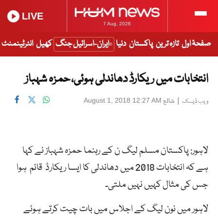
LIVE
7 Aug, 2026
صفحۂ اول
تازہ ترین
پاکستان
دنیا
ایران-اسرائیل جنگ
کھیل
انٹرٹینمنٹ
انتخابات میں ریکارڈ دھاندلی ہوئی، حمزہ شہباز
|
شائع
August 1, 2018 12:27 AM
ویب ڈیسک
لاہور: پاکستان مسلم لیگ ن کے رہنما حمزہ شہباز نے کہا
ہے کہ انتخابات 2018 میں دھاندلی کا ایسا ریکارڈ قائم ہوا
جس کی مثال کہیں نہیں ملتی۔
لاہور میں نون لیگ کے اجلاس میں بات چیت کرتے ہوئے