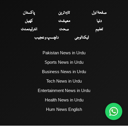
صفحۂ اول
تازہ ترین
پاکستان
دنیا
معیشت
کھیل
تعلیم
صحت
انٹرٹینمنٹ
ٹیکنالوجی
دلچسپ و عجیب
Pakistan News in Urdu
Sports News in Urdu
Business News in Urdu
Tech News in Urdu
Entertainment News in Urdu
Health News in Urdu
Hum News English