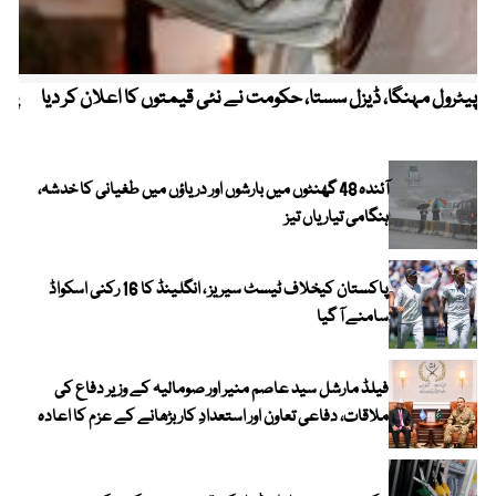
پیٹرول مہنگا، ڈیزل سستا، حکومت نے نئی قیمتوں کا اعلان کر دیا
پنج
آئندہ 48 گھنٹوں میں بارشوں اور دریاؤں میں طغیانی کا خدشہ،
ہنگامی تیاریاں تیز
پاکستان کیخلاف ٹیسٹ سیریز ، انگلینڈ کا 16 رکنی اسکواڈ
سامنے آ گیا
فیلڈ مارشل سید عاصم منیر اور صومالیہ کے وزیر دفاع کی
ملاقات، دفاعی تعاون اور استعدادِ کار بڑھانے کے عزم کا اعادہ