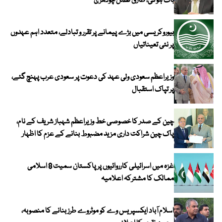
بات ہوگی، طارق فضل چودھری
بیوروکریسی میں بڑے پیمانے پر تقرر و تبادلے، متعدد اہم عہدوں
پر نئی تعیناتیاں
وزیراعظم سعودی ولی عہد کی دعوت پر سعودی عرب پہنچ گئے،
پر تپاک استقبال
چین کے صدر کا خصوصی خط وزیراعظم شہباز شریف کے نام،
پاک چین شراکت داری مزید مضبوط بنانے کے عزم کا اظہار
غزہ میں اسرائیلی کارروائیوں پر پاکستان سمیت 8 اسلامی
ممالک کا مشترکہ اعلامیہ
اسلام آباد ایکسپریس وے کو موٹروے طرز بنانے کا منصوبہ،