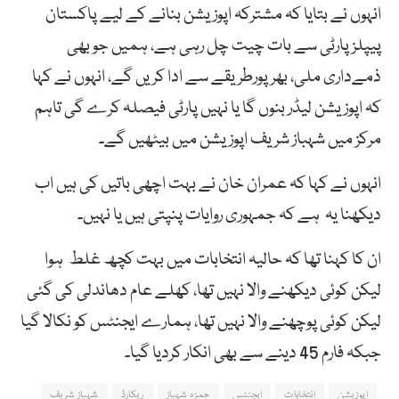
انہوں نے بتایا کہ مشترکہ اپوزیشن بنانے کے لیے پاکستان
پیپلز پارٹی سے بات چیت چل رہی ہے، ہمیں جو بھی
ذمےداری ملی، بھرپورطریقے سے ادا کریں گے، انہوں نے کہا
کہ اپوزیشن لیڈر بنوں گا یا نہیں پارٹی فیصلہ کرے گی تاہم
مرکز میں شہباز شریف اپوزیشن میں بیٹھیں گے۔
انہوں نے کہا کہ عمران خان نے بہت اچھی باتیں کی ہیں اب
دیکھنا یہ ہے کہ جمہوری روایات پنپتی ہیں یا نہیں۔
ان کا کہنا تھا کہ حالیہ انتخابات میں بہت کچھ غلط ہوا
لیکن کوئی دیکھنے والا نہیں تھا، کھلے عام دھاندلی کی گئی
لیکن کوئی پوچھنے والا نہیں تھا، ہمارے ایجنٹس کو نکالا گیا
جبکہ فارم 45 دینے سے بھی انکار کردیا گیا۔
اپوزیشن
انتخابات
ایجنٹس
حمزہ شہباز
ریکارڈ
شہباز شریف