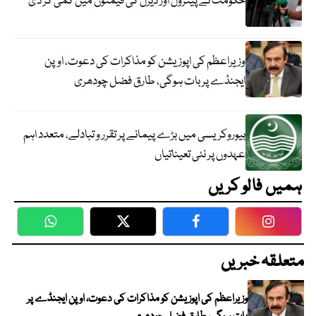
حکومت نے پیٹرول اور ڈیزل کی قیمتوں میں کمی کر دی
وزیراعظم کی اپوزیشن کو مذاکرات کی دعوت، اوپن
ایجنڈے پر بات ہوگی، طارق فضل چودھری
بیوروکریسی میں بڑے پیمانے پر تقرر و تبادلے، متعدد اہم
عہدوں پر نئی تعیناتیاں
ہمیں فالو کریں
WhatsApp
Twitter
Facebook
Faceboo
متعلقہ خبریں
وزیراعظم کی اپوزیشن کو مذاکرات کی دعوت، اوپن ایجنڈے پر