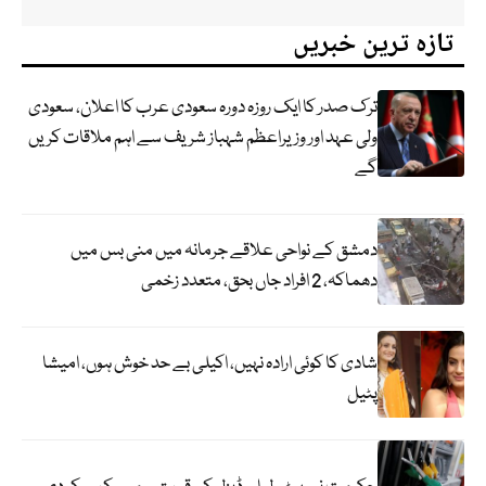
تازہ ترین خبریں
ترک صدر کا ایک روزہ دورہ سعودی عرب کا اعلان، سعودی
ولی عہد اور وزیراعظم شہباز شریف سے اہم ملاقات کریں
گے
دمشق کے نواحی علاقے جرمانہ میں منی بس میں
دھماکہ، 2 افراد جاں بحق، متعدد زخمی
شادی کا کوئی ارادہ نہیں، اکیلی بے حد خوش ہوں، امیشا
پٹیل