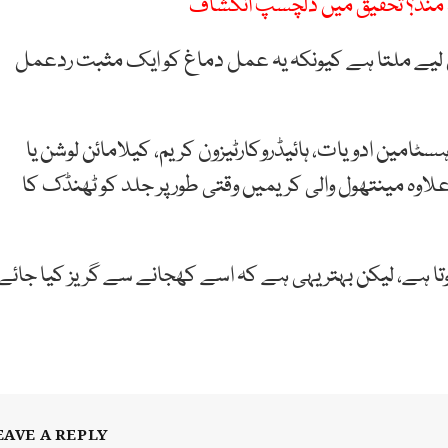
 مند؟ تحقیق میں دلچسپ انکشاف
یے ملتا ہے کیونکہ یہ عمل دماغ کو ایک مثبت ردعمل
امین ادویات، ہائیڈروکارٹیزون کریم، کیلامائن لوشن یا
وہ مینتھول والی کریمیں وقتی طور پر جلد کو ٹھنڈک کا
ا ہے، لیکن بہتر یہی ہے کہ اسے کھجانے سے گریز کیا جائے
EAVE A REPLY