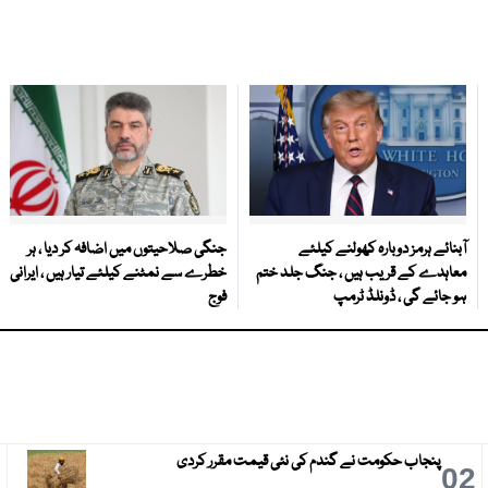
آبنائے ہرمز دوبارہ کھولنے کیلئے
جنگی صلاحیتوں میں اضافہ کر دیا ، ہر
معاہدے کے قریب ہیں ، جنگ جلد ختم
خطرے سے نمٹنے کیلئے تیار ہیں ، ایرانی
ہو جائے گی ، ڈونلڈ ٹرمپ
فوج
پنجاب حکومت نے گندم کی نئی قیمت مقرر کردی
3
02