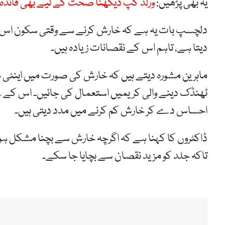
یہ بھی پڑھیں:
ورلڈ کپ دیکھنا صحت کے لیے بھی فائدہ
دلچسپ بات یہ ہے کہ خارش کرنے سے وقتی سکون اس ل
دیتا ہے، تاہم اس کے نقصانات زیادہ ہیں۔
ماہرین مشورہ دیتے ہیں کہ خارش کی صورت میں اینٹی ہسٹ
ٹھنڈک دینے والی کریمیں استعمال کی جائیں۔ اس کے علا
احساس دے کر خارش کم کرنے میں مدد دیتی ہیں۔
ڈاکٹروں کا کہنا ہے کہ اگرچہ خارش سے بچنا مشکل ہوت
تاکہ جلد کو مزید نقصان سے بچایا جا سکے۔