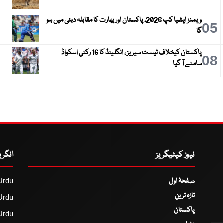
ویمنز ایشیا کپ 2026، پاکستان اور بھارت کا مقابلہ دبئی میں ہو
6
05
گا
پاکستان کیخلاف ٹیسٹ سیریز ، انگلینڈ کا 16 رکنی اسکواڈ
9
08
سامنے آ گیا
نیوز کیٹیگریز
انگر
صفحۂ اول
Urdu
تازہ ترین
Urdu
پاکستان
Urdu