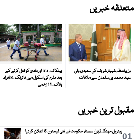
متعلقہ خبریں
بینکاک ، دادا اور دادی کو قتل کرنے کے
وزیراعظم شہباز شریف کی سعودی ولی
بعد ملزم کی اسکول میں فائرنگ ، 8 افراد
عہد محمد بن سلمان سے ملاقات
ہلاک ، 14 زخمی
مقبول ترین خبریں
پیٹرول مہنگا، ڈیزل سستا، حکومت نے نئی قیمتوں کا اعلان کر دیا
01