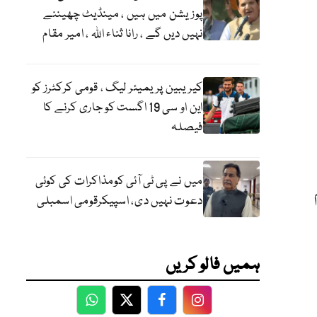
پوزیشن میں ہیں ، مینڈیٹ چھیننے
نہیں دیں گے ، رانا ثناء اللہ ، امیر مقام
کیریبین پریمیئر لیگ ، قومی کرکٹرز کو
این او سی 19 اگست کو جاری کرنے کا
فیصلہ
میں نے پی ٹی آئی کومذاکرات کی کوئی
دعوت نہیں دی، اسپیکرقومی اسمبلی
ہمیں فالو کریں
WhatsApp
Twitter
Facebook
Facebook