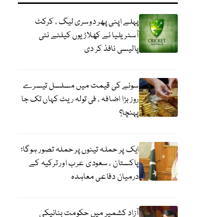
پہلے اپنی پھر دوسری لیگ ، کرکٹ
آسٹریلیا نے کھلاڑیوں کیلئے نئی
پالیسی نافذ کر دی
سونے کی قیمت میں مسلسل تیسرے
روز بڑا اضافہ ، فی تولہ ریٹ کہاں تک جا
پہنچا؟
ایک پر حملہ تینوں پر حملہ تصور ہوگا؛
پاکستان ، سعودی عرب اور ترکیہ کے
درمیان دفاعی معاہدہ
آزاد کشمیر میں حکومت بنانیکی