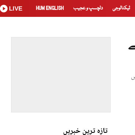
ٹیکنالوجی
دلچسپ و عجیب
HUM ENGLISH
LIVE
ے
ں
تازہ ترین خبریں