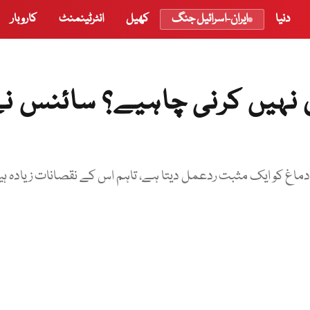
دنیا
ایران-اسرائیل جنگ
کھیل
انٹرٹینمنٹ
کاروبار
 نہیں کرنی چاہیے؟ سائنس ن
ماغ کو ایک مثبت ردعمل دیتا ہے، تاہم اس کے نقصانات زیادہ ہی