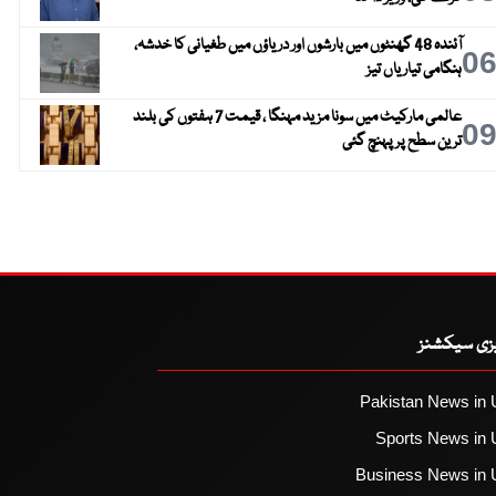
آئندہ 48 گھنٹوں میں بارشوں اور دریاؤں میں طغیانی کا خدشہ،
0
ہنگامی تیاریاں تیز
عالمی مارکیٹ میں سونا مزید مہنگا ، قیمت 7 ہفتوں کی بلند
0
ترین سطح پر پہنچ گئی
یزی سیکشنز
Pakistan News in 
Sports News in 
Business News in 