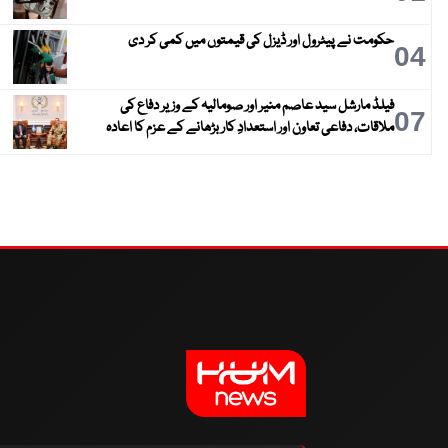
حکومت نے پیٹرول اور ڈیزل کی قیمتوں میں کمی کر دی
04
فیلڈ مارشل سید عاصم منیر اور صومالیہ کے وزیر دفاع کی
07
ملاقات، دفاعی تعاون اور استعدادِ کار بڑھانے کے عزم کا اعادہ