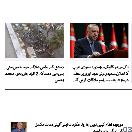
ترک صدر کا ایک روزہ دورہ سعودی عرب
دمشق کے نواحی علاقے جرمانہ میں منی
کا اعلان، سعودی ولی عہد اور وزیراعظم
بس میں دھماکہ، 2 افراد جاں بحق، متعدد
شہباز شریف سے اہم ملاقات کریں گے
زخمی
موجودہ نظام کہیں نہیں جا رہا، حکومت اپنی آئینی مدت مکمل
0
کرے گی، وزیر داخلہ