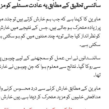
سائنسی تحقیق کے مطابق یہ عادت مسئلے کو مزید
ماہرین کا کہنا ہے کہ جب ہم خارش کرتے ہیں تو جلد م
پر زیادہ متحرک ہو جاتے ہیں، جس کے نتیجے میں خارش 
کو نظر انداز کیا جائے تو یہ چند منٹوں میں کم ہو سکتی ہے
سکتی ہے۔
سائنسدانوں نے اس عمل کو سمجھنے کے لیے چوہوں پر 
سے روکا گیا۔ نتائج سے معلوم ہوا کہ جن چوہوں نے خار
تھا۔
ماہرین کے مطابق خارش کرنے سے درد محسوس کرنے وا
مدافعتی خلیوں کو مزید متحرک کر دیتا ہے، یوں خارش او