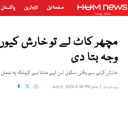
صفحۂ اول
تازہ ترین
پاکستان
7 Aug, 2026
مچھر کاٹ لے تو خارش کیوں
وجہ بتا دی
خارش کرنے سے وقتی سکون اس لیے ملتا ہے کیونکہ یہ عمل د
|
شائع
July 6, 2026 6:38 PM
ویب ڈیسک