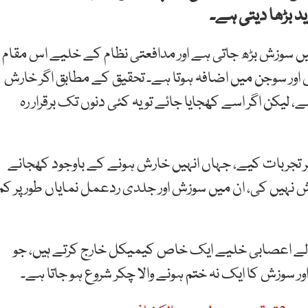
 بڑھا دیتی ہے۔
یں سوزش بڑھ جاتی ہے اور مدافعتی نظام کے خلیے اس مقام
اور سوجن میں اضافہ ہوتا ہے۔ تحقیق کے مطابق اگر خارش
، لیکن اگر اسے کھجایا جائے تو یہ کئی دنوں تک برقرار رہ
تجربات کیے، جہاں انہیں خارش ہونے کے باوجود کھجانے
ش نہیں کی، ان میں سوزش اور جلدی ردعمل نمایاں طور پر کم
لے اعصابی خلیے ایک خاص کیمیکل خارج کرتے ہیں، جو
ر سوزش کا ایک نہ ختم ہونے والا چکر شروع ہو جاتا ہے۔