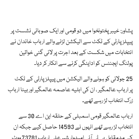
پشاور: خیبرپختونخوا میں دو قومی اور ایک صوبائی نشست پر
پیپلزپارٹی کے ٹکٹ سے الیکشن لڑنے والے ارباب خاندان نے
انتخابات میں شکست کے بعد اجرت پر لائی گئی خواتین
پولنگ ایجنٹس کو ادایئگی کرنے سے انکار کر دیا۔
25 جولائی کو ہونے والے الیکشن میں پیپلزپارٹی کے ٹکٹ
پر ارباب عالمگیر ، ان کی اہلیہ عاصمہ عالمگیر اور بیٹا ارباب
زرک انتخاب لڑ رہے تھے۔
ارباب عالمگیر قومی اسمبلی کے حلقہ این اے 30 سے
انتخاب لڑ رہے تھے انہوں نے 14593 حاصل کیے جبکہ ان
کے مدمقابل پی ٹی آئی امیدوار شیر علی ارباب 73781 ووٹ