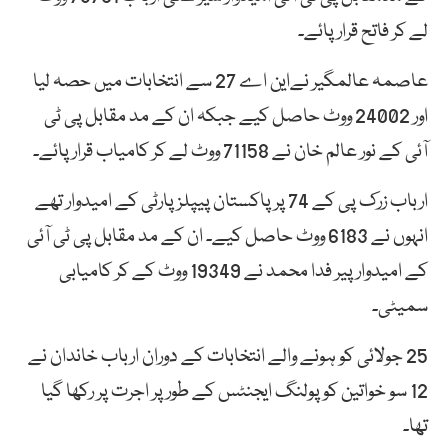
لے کر فاتح قرار پائے۔
عاصمہ عالمگیر نےاین اے 27 سے انتخابات میں حصہ لیا
اور 24002 ووٹ حاصل کیے جبکہ ان کے مد مقابل پی ٹی
آئی کے نور عالم خان نے 71158 ووٹ لے کر کامیاب قرار پائے۔
ارباب زرک پی کے 74 پر پاکستان پیپلزپارٹی کے امیدوار تھے
انہوں نے 6183 ووٹ حاصل کیے۔ ان کے مد مقابل پی ٹی آئی
کے امیدوار پیر فدا محمد نے 19349 ووٹ کے کر کامیابی
سمیٹی۔
25 جولائی کو ہونے والے انتخابات کے دوران ارباب خاندان نے
12 سو خواتین کو پولنگ ایجنٹس کے طور پر اجرت پر رکھا گیا
تھا۔