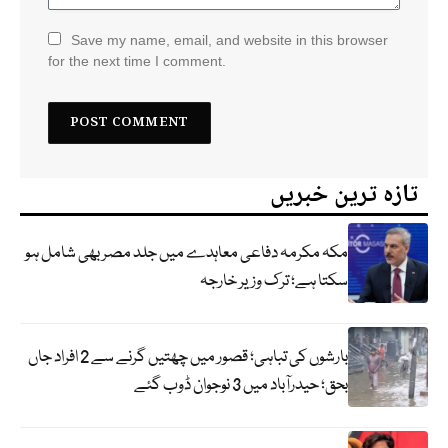
Save my name, email, and website in this browser
for the next time I comment.
تازہ ترین خبریں
مکہ مکرمہ دفاعی معاہدے میں جلد مصر بھی شامل ہو
سکتا ہے؛ ترک وزیر خارجہ
بارشوں کی تباہی؛ قصور میں چھتیں گرنے سے 2 افراد جاں
بحق؛ حیدرآباد میں 3 نوجوان ڈوب گئے