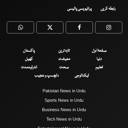
رابطہ کریں
پرائیویسی پالیسی
WhatsApp
Twitter
Facebook
Faceboo
صفحۂ اول
تازہ ترین
پاکستان
دنیا
معیشت
کھیل
تعلیم
صحت
انٹرٹینمنٹ
ٹیکنالوجی
دلچسپ و عجیب
Pakistan News in Urdu
Sports News in Urdu
Business News in Urdu
Tech News in Urdu