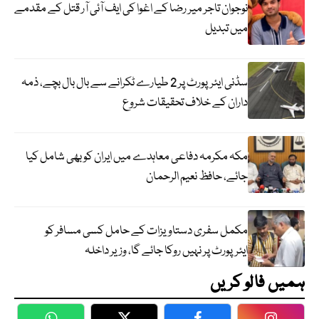
نوجوان تاجر میر رضا کے اغوا کی ایف آئی آر قتل کے مقدمے
میں تبدیل
سڈنی ایئرپورٹ پر 2 طیارے ٹکرانے سے بال بال بچے، ذمہ
داران کے خلاف تحقیقات شروع
مکہ مکرمہ دفاعی معاہدے میں ایران کو بھی شامل کیا
جائے، حافظ نعیم الرحمان
مکمل سفری دستاویزات کے حامل کسی مسافر کو
ایئرپورٹ پر نہیں روکا جائے گا، وزیر داخلہ
ہمیں فالو کریں