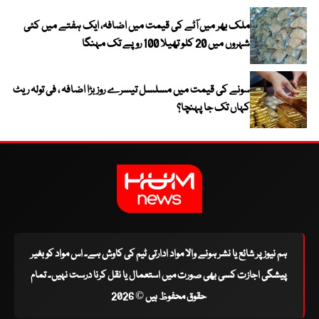
ملک بھر میں آٹے کی قیمت میں اضافہ، ایک ہفتے میں کئی
شہروں میں 20 کلو تھیلا 100 روپے تک مہنگا
سونے کی قیمت میں مسلسل تیسرے روز بڑا اضافہ ، فی تولہ ریٹ
کہاں تک جا پہنچا؟
ہم نیوز پر شائع یا نشر ہونے والا مواد ادارتی ٹیم کی کاوش ہے۔ اس مواد کو بغیر
پیشگی اجازت کسی بھی صورت میں استعمال یا نقل کرنا درست نہیں۔ تمام
حقوق محفوظ ہیں © 2026