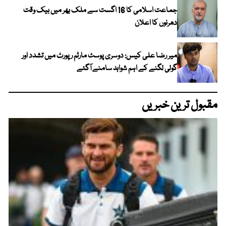
جماعت اسلامی کا 16 اگست سے ملک بھر میں بیک وقت
دھرنوں کا اعلان
میر رضا علی کیس: دوسری پوسٹ مارٹم رپورٹ میں تشدد اور
گولی لگنے کے اہم شواہد سامنے آگئے
مقبول ترین خبریں