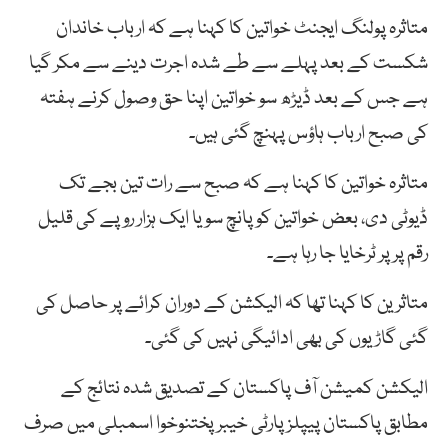
متاثرہ پولنگ ایجنٹ خواتین کا کہنا ہے کہ ارباب خاندان
شکست کے بعد پہلے سے طے شدہ اجرت دینے سے مکر گیا
ہے جس کے بعد ڈیڑھ سو خواتین اپنا حق وصول کرنے ہفتہ
کی صبح ارباب ہاؤس پہنچ گئی ہیں۔
متاثرہ خواتین کا کہنا ہے کہ صبح سے رات تین بجے تک
ڈیوٹی دی، بعض خواتین کو پانچ سو یا ایک ہزار روپے کی قلیل
رقم پر پر ٹرخایا جا رہا ہے۔
متاثرین کا کہنا تھا کہ الیکشن کے دوران کرائے پر حاصل کی
گئی گاڑیوں کی بھی ادائیگی نہیں کی گئی۔
الیکشن کمیشن آف پاکستان کے تصدیق شدہ نتائج کے
مطابق پاکستان پیپلزپارٹی خیبرپختنوخوا اسمبلی میں صرف