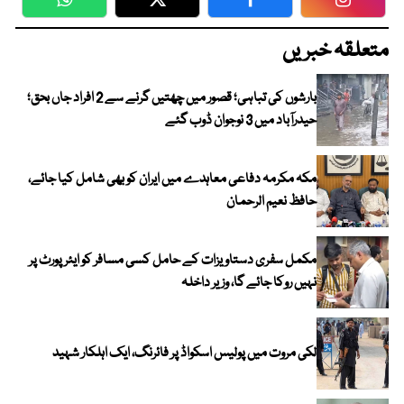
WhatsApp
Twitter
Facebook
Faceboo
متعلقہ خبریں
بارشوں کی تباہی؛ قصور میں چھتیں گرنے سے 2 افراد جاں بحق؛
حیدرآباد میں 3 نوجوان ڈوب گئے
مکہ مکرمہ دفاعی معاہدے میں ایران کو بھی شامل کیا جائے،
حافظ نعیم الرحمان
مکمل سفری دستاویزات کے حامل کسی مسافر کو ایئرپورٹ پر
نہیں روکا جائے گا، وزیر داخلہ
لکی مروت میں پولیس اسکواڈ پر فائرنگ، ایک اہلکار شہید