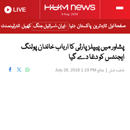
LIVE
9 Aug, 2026
صفحۂ اول
تازہ ترین
پاکستان
دنیا
ایران-اسرائیل جنگ
کھیل
انٹرٹینمنٹ
پشاور میں پیپلزپارٹی کا ارباب خاندان پولنگ
ایجنٹس کو دغا دے گیا
|
شائع
July 28, 2018 1:19 PM
فاطمہ نازش