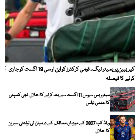
کیریبین پریمیئر لیگ ، قومی کرکٹرز کو این او سی 19 اگست کو جاری
آز
کرنے کا فیصلہ
چھی
میٹرو بس سروس 11 اگست سے بند کرنے کا اعلان، نجی کمپنی
کا حتمی نوٹس
ورلڈ کپ 2027 کے میزبان ممالک کے درمیان ٹی ٹوئنٹی سیریز
کا اعلان