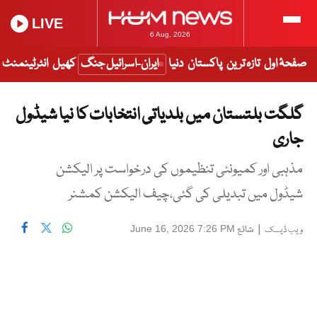
LIVE
6 Aug, 2026
صفحۂ اول
تازہ ترین
پاکستان
دنیا
ایران-اسرائیل جنگ
کھیل
انٹرٹینمنٹ
گلگت بلتستان میں بلدیاتی انتخابات کا نیا شیڈول
جاری
مذہبی اور کمیونٹی تنظیموں کی درخواست پر الیکشن
شیڈول میں تبدیلی کی گئی،چیف الیکشن کمشنر
|
شائع
June 16, 2026 7:26 PM
ویب ڈیسک