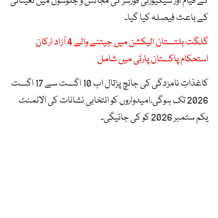
کے قیام اور سیکیورٹی فورسز کی مجالس و جلوسوں میں تعیناتی
کے باعث فیصلہ کیا گیا۔
گلگت بلتستان الیکشن میں جیتنے والے 4 آزاد ارکان
استحکام پاکستان پارٹی میں شامل
کاغذاتِ نامزدگی کی جانچ پڑتال اب 10 اگست سے 17 اگست
2026 تک ہوگی،امیدواروں کو انتخابی نشانات کی الاٹمنٹ
یکم ستمبر 2026 کو کی جائیگی۔