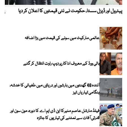
پیٹرول اور ڈیزل سستا، حکومت نے نئی قیمتوں کا اعلان کر دیا
پیٹ
عالمی مارکیٹ میں سونے کی قیمت میں بڑا اضافہ
بالی ووڈ کے معروف اداکار پردیپ راوت انتقال کر گئے
آئندہ 48 گھنٹوں میں بارشوں اور دریاؤں میں طغیانی کا خدشہ،
ہنگامی تیاریاں تیز
فیلڈ مارشل عاصم منیرکا این ڈی ایم اے کا دورہ، مون سون اور
قدرتی آفات سے نمٹنے کی تیاریوں کا جائزہ