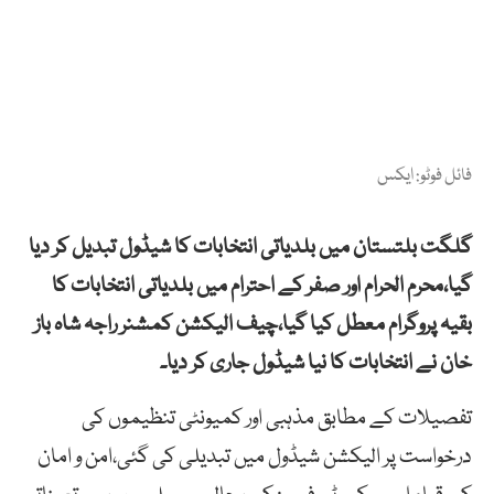
فائل فوٹو: ایکس
گلگت بلتستان میں بلدیاتی انتخابات کا شیڈول تبدیل کر دیا
گیا،محرم الحرام اور صفر کے احترام میں بلدیاتی انتخابات کا
بقیہ پروگرام معطل کیا گیا،چیف الیکشن کمشنر راجہ شاہ باز
خان نے انتخابات کا نیا شیڈول جاری کر دیا۔
تفصیلات کے مطابق مذہبی اور کمیونٹی تنظیموں کی
درخواست پر الیکشن شیڈول میں تبدیلی کی گئی،امن و امان