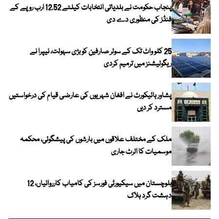
پنجاب حکومت نے بلدیاتی انتخابات کیلئے 12.52 ارب روپے کے
فنڈز کی منظوری دے دی
25 کلو واٹ تک کے سولر صارفین کو بڑی سہولت، نیپرا نے
ریگولیشنز میں ترمیم کردی
پشاور ہائیکورٹ نے افغان شہریوں کی عارضی قیام کی درخواستیں
مسترد کر دیں
ملک کے مختلف علاقوں میں بارشوں کی پیشگوئی، محکمہ
موسمیات کا الرٹ جاری
بلوچستان میں سیکیورٹی فورسز کی کامیاب کارروائیاں، 12
دہشت گرد ہلاک