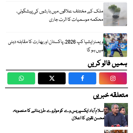
ملک کے مختلف علاقوں میں بارشوں کی پیشگوئی،
محکمہ موسمیات کا الرٹ جاری
ویمنز ایشیا کپ 2026، پاکستان اور بھارت کا مقابلہ دبئی
میں ہو گا
ہمیں فالو کریں
WhatsApp
Twitter
Facebook
Faceboo
متعلقہ خبریں
اسلام آباد ایکسپریس وے کو موٹروے طرز بنانے کا منصوبہ،
محسن نقوی کا اعلان