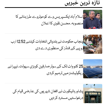
تازہ ترین خبریں
اسلام آباد ایکسپریس وے کو موٹروے طرز بنانے کا
منصوبہ، محسن نقوی کا اعلان
پنجاب حکومت نے بلدیاتی انتخابات کیلئے 12.52 ارب
روپے کے فنڈز کی منظوری دے دی
25 کلو واٹ تک کے سولر صارفین کو بڑی سہولت، نیپرا نے
ریگولیشنز میں ترمیم کردی
پشاور ہائیکورٹ نے افغان شہریوں کی عارضی قیام کی
درخواستیں مسترد کر دیں