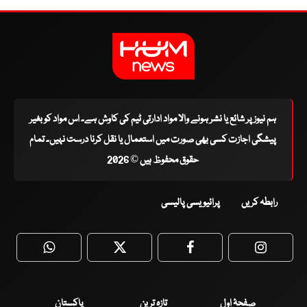
ہم نیوز پر شائع یا نشر ہونے والا مواد ادارتی ٹیم کی کاوش ہے۔ اس مواد کو بغیر
پیشگی اجازت کسی بھی صورت میں استعمال یا نقل کرنا درست نہیں۔ تمام
حقوق محفوظ ہیں © 2026
رابطہ کریں
پرائیویسی پالیسی
WhatsApp
Twitter
Facebook
Faceboo
صفحۂ اول
تازہ ترین
پاکستان