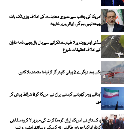
امریکا کی جانب سے عبوری معاہدے کی خلاف ورزی تک بات
چیت نہیں ہو گی، ایرانی وزیر خارجہ
سڈنی ایئرپورٹ پر 2 طیارے ٹکرانے سے بال بال بچے، ذمہ داران
کے خلاف تحقیقات شروع
یکے بعد دیگرے 2 ہیلی کاپٹر گر کر تباہ؛ متعدد ہلاکتیں
آبنائے ہرمز کھولنے کیلئے ایران نے امریکا کو 6 شرائط پیش کر
دیں
پاکستان نے امریکا، ایران کو مذاکرات کی میز پر لا کر وہ سفارتی
کردار اداکیا جو بڑی طاقتیں نہ کرسکیں، ساؤتھ ایشین وائسز