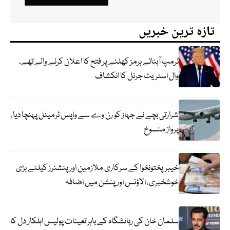
تازہ ترین خبریں
ٹرمپ آبنائے ہرمز کھلنے پر فتح کا اعلان کرنے والے تھے،
وال اسٹریٹ جرنل کا انکشاف
شرارتی بچے نے جہاز کو رن وے سے واپس ٹرمینل پہنچا دیا،
پرواز منسوخ
خیبرپختونخوا کے سرکاری ملازمین اور پنشنرز کیلئے بڑی
خوشخبری، الاؤنس اور پنشن میں اضافہ
سلمان خان کی رہائشگاہ کے باہر تعینات پولیس اہلکار دل کا