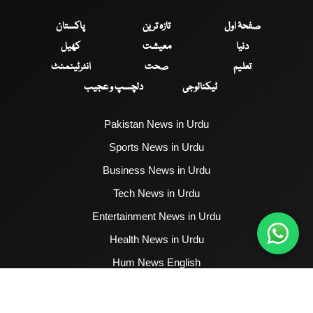
صفحۂ اول
تازہ ترین
پاکستان
دنیا
معیشت
کھیل
تعلیم
صحت
انٹرٹینمنٹ
ٹیکنالوجی
دلچسپ و عجیب
Pakistan News in Urdu
Sports News in Urdu
Business News in Urdu
Tech News in Urdu
Entertainment News in Urdu
Health News in Urdu
Hum News English