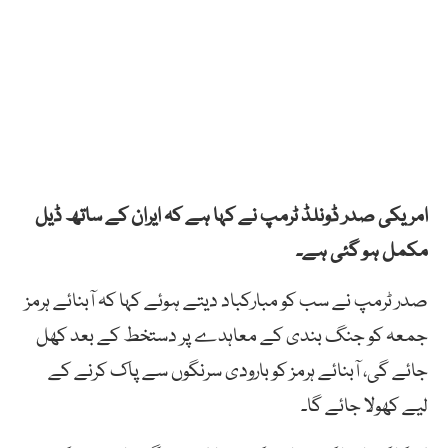
امریکی صدر ڈونلڈ ٹرمپ نے کہا ہے کہ ایران کے ساتھ ڈیل
مکمل ہو گئی ہے۔
صدر ٹرمپ نے سب کو مبارکباد دیتے ہوئے کہا کہ آبنائے ہرمز
جمعہ کو جنگ بندی کے معاہدے پر دستخط کے بعد کھل
جائے گی، آبنائے ہرمز کو بارودی سرنگوں سے پاک کرنے کے
لیے کھولا جائے گا۔