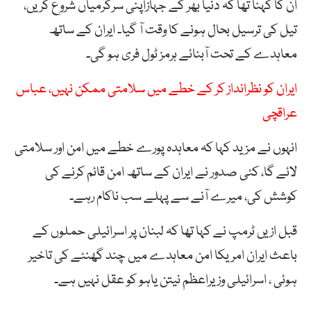
ان کا کہنا تھا کہ دنیا بھر کے جہازاپنی سرگرمیاں شروع کریں،
تیل کی ترسیل بحال ہونے کا وقت آ گیا۔ ایران کے ساتھ
معاہدے کے تحت آبنائے ہرمز ٹول فری ہو گی۔
ایران کو نظرانداز کر کے خطے میں سلامتی ممکن نہیں، عباس
عراقچی
انہوں نے مزید کہا کہ معاہدہ پورے خطے میں امن اور سلامتی
لائے گا، کئی صدور نے ایران کے ساتھ امن قائم کرنے کی
کوشش کی، میرے آنے سے پہلے سب ناکام رہے۔
قبل ازیں ٹرمپ نے کہا تھا کہ لبنان پر اسرائیلی حملوں کے
باعث ایران امریکا امن معاہدے میں چند گھنٹے کی تاخیر
ہوئی ، اسرائیلی وزیراعظم نیتن یاہو کو عقل نہیں ہے۔