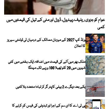
عوام کو جزوی ریلیف، پیٹرول، ڈیزل اور مٹی کے تیل کی قیمتوں میں
4 روز میں سونے کی قیمت میں بڑا اضافہ
کمی
ورلڈ کپ 2027 کے میزبان ممالک کے درمیان ٹی ٹوئنٹی سیریز
کا اعلان
ملک بھر میں آٹے کی قیمت میں اضافہ، ایک ہفتے میں کئی
شہروں میں 20 کلو تھیلا 100 روپے تک مہنگا
یکے بعد دیگرے 2 ہیلی کاپٹر گر کر تباہ؛ متعدد ہلاکتیں
پی ٹی اے کا ای سم کے اجرا اور تبدیلی کی فیس کم کرنے کا