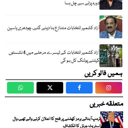
دورہ پڑنے سے چل بسا
آزاد کشمیر انتخابات متنازع بنا دیئے گئے، چودھری یاسین
آزاد کشمیر انتخابات کے تیسرے مرحلے میں 4 نشستوں
کیلئے پولنگ کل ہو گی
ہمیں فالو کریں
WhatsApp
Twitter
Facebook
Faceboo
متعلقہ خبریں
ٹرمپ آبنائے ہرمز کھلنے پر فتح کا اعلان کرنے والے تھے، وال
اسٹریٹ جرنل کا انکشاف