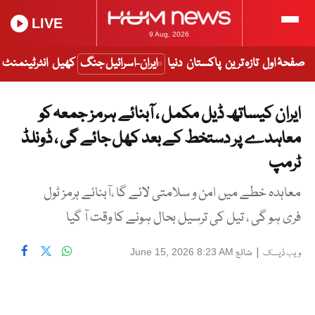
LIVE
9 Aug, 2026
صفحۂ اول
تازہ ترین
پاکستان
دنیا
ایران-اسرائیل جنگ
کھیل
انٹرٹینمنٹ
ایران کیساتھ ڈیل مکمل ، آبنائے ہرمز جمعہ کو
معاہدے پر دستخط کے بعد کھل جائے گی ، ڈونلڈ
ٹرمپ
معاہدہ خطے میں امن و سلامتی لائے گا ،آبنائے ہرمز ٹول
فری ہو گی ، تیل کی ترسیل بحال ہونے کا وقت آ گیا
|
شائع
June 15, 2026 8:23 AM
ویب ڈیسک