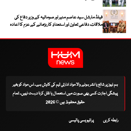
فیلڈ مارشل سید عاصم منیر اور صومالیہ کے وزیر دفاع کی
ملاقات، دفاعی تعاون اور استعدادِ کار بڑھانے کے عزم کا اعادہ
ہم نیوز پر شائع یا نشر ہونے والا مواد ادارتی ٹیم کی کاوش ہے۔ اس مواد کو بغیر
پیشگی اجازت کسی بھی صورت میں استعمال یا نقل کرنا درست نہیں۔ تمام
حقوق محفوظ ہیں © 2026
رابطہ کریں
پرائیویسی پالیسی