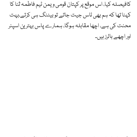
کافیصلہ کیا، اس موقع پر کپتان قومی ویمن ٹیم فاطمہ ثنا کا
کہنا تھا کہ ہم بھی ٹاس جیت جاتے تو بیٹنگ ہی کرتے،بہت
محنت کی ہے، اچھا مقابلہ ہوگا، ہمارے پاس بہترین اسپنر
اور اچھے بالرز ہیں۔