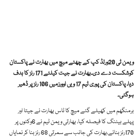
ویمن ٹی 20ورلڈ کپ کے چھٹے میچ میں بھارت نے پاکستان
کوشکست دے دی۔بھارت نے جیت کیلئے 171 رنز کا ہدف
دیا، پاکستان کی پوری ٹیم 17 ویں اوورزمیں 106 رنز پر ڈھیر
ہوگئی۔
برمنگھم میں کھیلے گئے میچ کا ٹاس بھارت نے جیتا اور
پہلے بیٹنگ کا فیصلہ کیا، بھارتی ویمن ٹیم نے 6وکٹوں پر
170رنز بنائے،بھارت کی جانب سے سمرتی 68 رنز بنا کر نمایاں