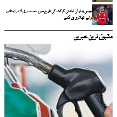
جوس بٹلر ٹی ٹوئنٹی کرکٹ کی تاریخ میں سب سے زیادہ رنز بنانے
والے کھلاڑی بن گئے
مقبول ترین خبریں