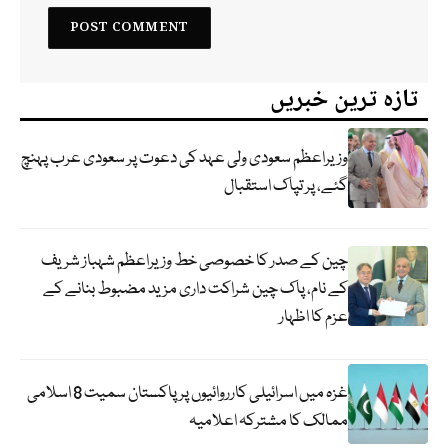
تازہ ترین خبریں
وزیراعظم سعودی ولی عہد کی دعوت پر سعودی عرب پہنچ
گئے، پر تپاک استقبال
چین کے صدر کا خصوصی خط وزیراعظم شہباز شریف
کے نام، پاک چین شراکت داری مزید مضبوط بنانے کے
عزم کا اظہار
غزہ میں اسرائیلی کارروائیوں پر پاکستان سمیت 8 اسلامی
ممالک کا مشترکہ اعلامیہ