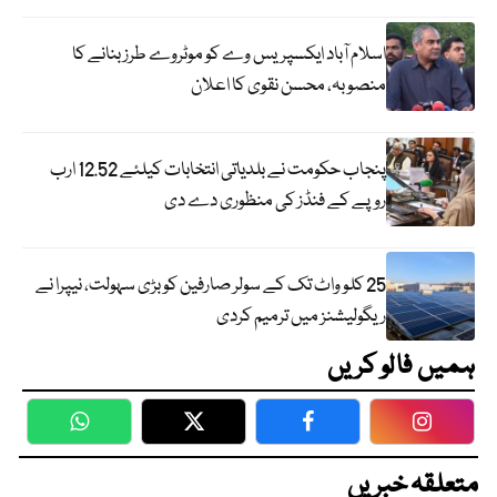
اسلام آباد ایکسپریس وے کو موٹروے طرز بنانے کا
منصوبہ، محسن نقوی کا اعلان
پنجاب حکومت نے بلدیاتی انتخابات کیلئے 12.52 ارب
روپے کے فنڈز کی منظوری دے دی
25 کلو واٹ تک کے سولر صارفین کو بڑی سہولت، نیپرا نے
ریگولیشنز میں ترمیم کردی
ہمیں فالو کریں
WhatsApp
Twitter
Facebook
Faceboo
متعلقہ خبریں