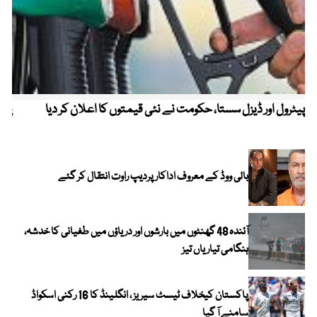
پیٹرول اور ڈیزل سستا، حکومت نے نئی قیمتوں کا اعلان کر دیا
پیٹ
بالی ووڈ کے معروف اداکار پردیپ راوت انتقال کر گئے
آئندہ 48 گھنٹوں میں بارشوں اور دریاؤں میں طغیانی کا خدشہ،
ہنگامی تیاریاں تیز
پاکستان کیخلاف ٹیسٹ سیریز ، انگلینڈ کا 16 رکنی اسکواڈ
سامنے آ گیا