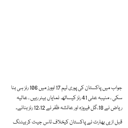
جواب میں پاکستان کی پوری ٹیم 17 اوورز میں 106 رنز ہی بنا
سکی ، منیبہ علی 41 رنز کیساتھ نمایاں بیٹر رہیں ، عالیہ
ریاض نے 18،گل فیروزہ اور عائشہ ظفر نے 12،12 رنز بنائے۔
قبل ازیں بھارت نے پاکستان کیخلاف ٹاس جیت کربیٹنگ