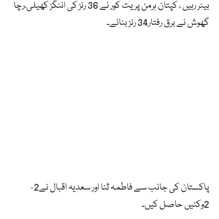
بیٹر رہیں ، کپتان ہرمن پریت کور نے 36 رنز کی اننگز کھیلی،رچا
گھوش نے برق رفتار34 رنز بنائے۔
پاکستان کی جانب سے فاطمہ ثنا اور سعدیہ اقبال نے2-
2وکٹیں حاصل کیں۔