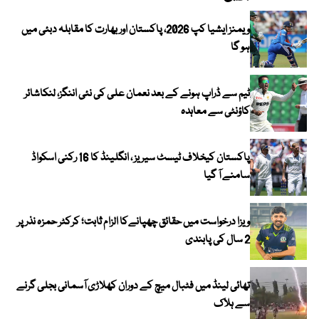
ویمنز ایشیا کپ 2026، پاکستان اور بھارت کا مقابلہ دبئی میں
ہو گا
ٹیم سے ڈراپ ہونے کے بعد نعمان علی کی نئی اننگز، لنکاشائر
کاؤنٹی سے معاہدہ
پاکستان کیخلاف ٹیسٹ سیریز ، انگلینڈ کا 16 رکنی اسکواڈ
سامنے آ گیا
ویزا درخواست میں حقائق چھپانےکا الزام ثابت؛ کرکٹر حمزہ نذر پر
2 سال کی پابندی
تھائی لینڈ میں فٹبال میچ کے دوران کھلاڑی آسمانی بجلی گرنے
سے ہلاک