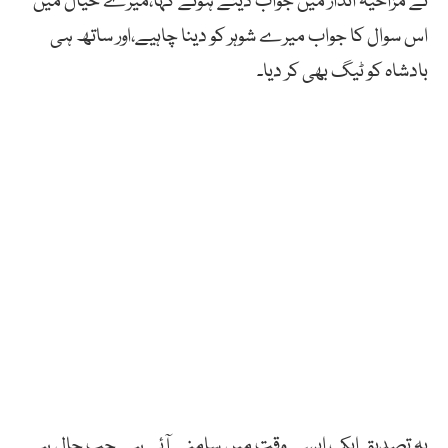
نے مزاحیہ انداز میں جواب دیتے ہوئے کہا،میرے خیال میں
اس سوال کا جواب میرے شوہر کو دینا چاہیے،اور ساتھ ہی
بادشاہ کو ٹیگ بھی کر دیا۔
یہ تصدیق ایک ایسے وقت میں سامنے آئی ہے جب حال ہی