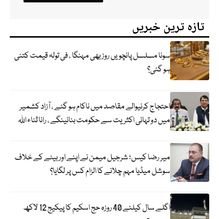
تازہ ترین خبریں
سونا مسلسل پانچویں روز بھی مہنگا ، فی تولہ قیمت کتنی
ہو گئی؟
احتجاج کرنیوالے مقاصد میں ناکام ہو گئے ، آزاد کشمیر
میں دو تہائی اکثریت سے حکومت بنائینگے ، رانا ثناء اللہ
میر رضا کیس؛ شرجیل میمن نے اپنے اور بیٹے کے خلاف
سوشل میڈیا مہم چلانے کا الزام کس پر لگایا؟
اگلے سال کیلئے 40 روزہ حج اسکیم کا پیکیج 12 لاکھ