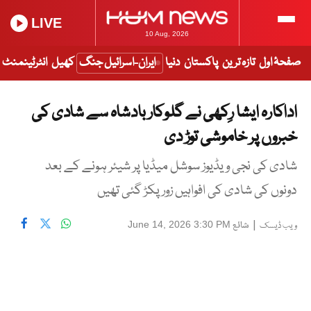
LIVE
10 Aug, 2026
صفحۂ اول
تازہ ترین
پاکستان
دنیا
ایران-اسرائیل جنگ
کھیل
انٹرٹینمنٹ
اداکارہ ایشا رِکھی نے گلوکار بادشاہ سے شادی کی
خبروں پر خاموشی توڑ دی
شادی کی نجی ویڈیوز سوشل میڈیا پر شیئر ہونے کے بعد
دونوں کی شادی کی افواہیں زور پکڑ گئی تھیں
|
شائع
June 14, 2026 3:30 PM
ویب ڈیسک