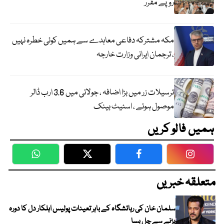
روپے مقرر
مکہ مشترکہ دفاعی معاہدے سے ہمیں کوئی خطرہ نہیں
، ترجمان ایرانی وزارت خارجہ
ترسیلات زر میں بڑا اضافہ ، جولائی میں 3.6 ارب ڈالر
موصول ہوئے ، اسٹیٹ بینک
ہمیں فالو کریں
WhatsApp
Twitter
Facebook
Faceboo
متعلقہ خبریں
سلمان خان کی رہائشگاہ کے باہر تعینات پولیس اہلکار دل کا دورہ
پڑنے سے چل بسا