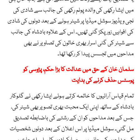
میں ایشا رِکھی کی والدہ پونم رِکھی کی جانب سے شادی کی
نجی ویڈیوز سوشل میڈیا پر شیئر ہونے کے بعد دونوں کی شادی
کی افواہیں زور پکڑ گئی تھیں۔ اس کے علاوہ بادشاہ کی جانب
سے شیئر کی گئی اسرار بھری خاتون کی تصاویر نے بھی
مداحوں میں تجسس پیدا کر رکھا تھا۔
سلمان خان کے حق میں عدالت کا بڑا حکم، پڑوسی کو
پوسٹس حذف کرنے کی ہدایت
تمام قیاس آرائیوں کا خاتمہ کرتے ہوئے ایشا رِکھی نے گلوکار
بادشاہ کے ساتھ اپنی ایک محبت بھری تصویر بھی شیئر کی،
جس کے بعد مداحوں کو ان کے رشتے کی باضابطہ تصدیق
مل گئی۔ سوشل میڈیا پر اس اعلان کے بعد دونوں شخصیات
کے مداحوں کی جانب سے مبارکبادوں کا سلسلہ جاری ہے۔