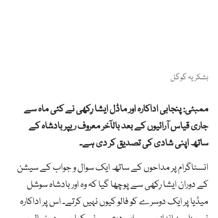
بشکریہ گوگل
ممبئی: پنجابی اداکارہ اور ماڈل ایشا رِکھی نے کئی ماہ سے
جاری قیاس آرائیوں کے بعد بالآخر معروف ریپر بادشاہ کے
ساتھ اپنی شادی کی تصدیق کر دی ہے۔
انسٹاگرام پر مداحوں کے ساتھ ایک سوال و جواب کے سیشن
کے دوران ایشا رِکھی سے پوچھا گیا کہ وہ اور بادشاہ سوشل
میڈیا پر ایک دوسرے کو فالو کیوں نہیں کرتے۔ اس پر اداکارہ