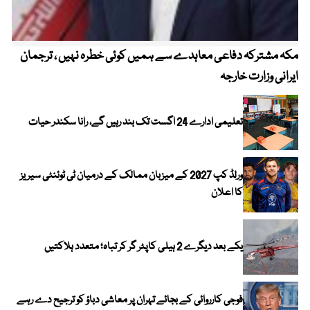
مکہ مشترکہ دفاعی معاہدے سے ہمیں کوئی خطرہ نہیں ، ترجمان
4 روز میں سونے کی قیمت میں بڑا اضافہ
ایرانی وزارت خارجہ
تعلیمی ادارے 24 اگست تک بند رہیں گے، رانا سکندر حیات
ورلڈ کپ 2027 کے میزبان ممالک کے درمیان ٹی ٹوئنٹی سیریز
کا اعلان
یکے بعد دیگرے 2 ہیلی کاپٹر گر کر تباہ؛ متعدد ہلاکتیں
فوجی کارروائی کے بجائے تہران پر معاشی دباؤ کو ترجیح دے رہے