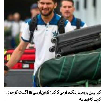
کیریبین پریمیئر لیگ ، قومی کرکٹرز کو این او سی 19 اگست کو جاری
آز
کرنے کا فیصلہ
چھی