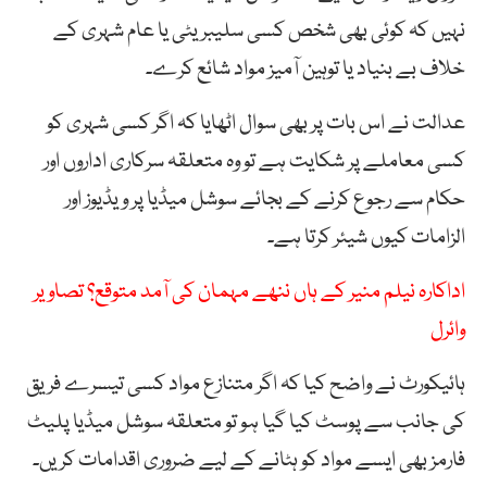
نہیں کہ کوئی بھی شخص کسی سلیبریٹی یا عام شہری کے
خلاف بے بنیاد یا توہین آمیز مواد شائع کرے۔
عدالت نے اس بات پر بھی سوال اٹھایا کہ اگر کسی شہری کو
کسی معاملے پر شکایت ہے تو وہ متعلقہ سرکاری اداروں اور
حکام سے رجوع کرنے کے بجائے سوشل میڈیا پر ویڈیوز اور
الزامات کیوں شیئر کرتا ہے۔
اداکارہ نیلم منیر کے ہاں ننھے مہمان کی آمد متوقع؟ تصاویر
وائرل
ہائیکورٹ نے واضح کیا کہ اگر متنازع مواد کسی تیسرے فریق
کی جانب سے پوسٹ کیا گیا ہو تو متعلقہ سوشل میڈیا پلیٹ
فارمز بھی ایسے مواد کو ہٹانے کے لیے ضروری اقدامات کریں۔