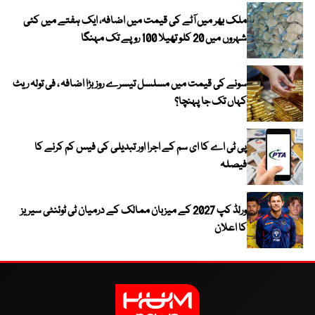
ملک بھر میں آٹے کی قیمت میں اضافہ، ایک ہفتے میں کئی
شہروں میں 20 کلو تھیلا 100 روپے تک مہنگا
سونے کی قیمت میں مسلسل تیسرے روز بڑا اضافہ ، فی تولہ ریٹ
کہاں تک جا پہنچا؟
پی ٹی اے کا ای سم کے اجرا اور تبدیلی کی فیس کم کرنے کا
فیصلہ
ورلڈ کپ 2027 کے میزبان ممالک کے درمیان ٹی ٹوئنٹی سیریز
کا اعلان