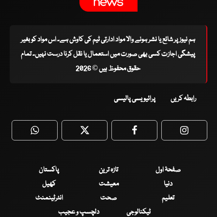
ہم نیوز پر شائع یا نشر ہونے والا مواد ادارتی ٹیم کی کاوش ہے۔ اس مواد کو بغیر
پیشگی اجازت کسی بھی صورت میں استعمال یا نقل کرنا درست نہیں۔ تمام
حقوق محفوظ ہیں © 2026
رابطہ کریں
پرائیویسی پالیسی
WhatsApp
Twitter
Facebook
Faceboo
صفحۂ اول
تازہ ترین
پاکستان
دنیا
معیشت
کھیل
تعلیم
صحت
انٹرٹینمنٹ
ٹیکنالوجی
دلچسپ و عجیب