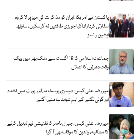
پاکستان نے امریکا، ایران کو مذاکرات کی میز پر لا کر وہ
سفارتی کردار اداکیا جو بڑی طاقتیں نہ کرسکیں، ساؤتھ
ایشین وائسز
جماعت اسلامی کا 16 اگست سے ملک بھر میں بیک
وقت دھرنوں کا اعلان
میر رضا علی کیس: دوسری پوسٹ مارٹم رپورٹ میں تشدد
اور گولی لگنے کے اہم شواہد سامنے آگئے
میر رضا علی کیس، جبران ناصر کا تفتیشی ٹیم تبدیل کرنے
کا مطالبہ، والدین کا موقف بھی آ گیا