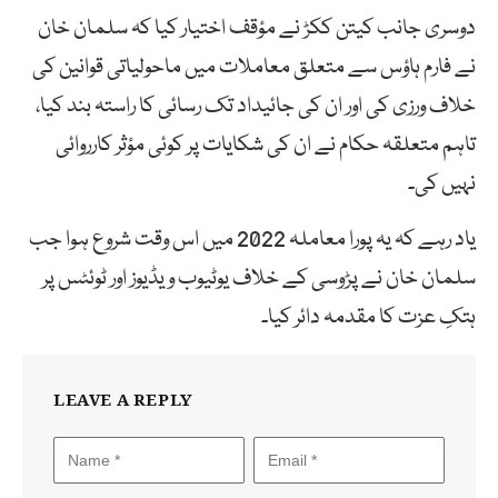
دوسری جانب کیتن ککڑ نے مؤقف اختیار کیا کہ سلمان خان
نے فارم ہاؤس سے متعلق معاملات میں ماحولیاتی قوانین کی
خلاف ورزی کی اور ان کی جائیداد تک رسائی کا راستہ بند کیا،
تاہم متعلقہ حکام نے ان کی شکایات پر کوئی مؤثر کارروائی
نہیں کی۔
یاد رہے کہ یہ پورا معاملہ 2022 میں اس وقت شروع ہوا جب
سلمان خان نے پڑوسی کے خلاف یوٹیوب ویڈیوز اور ٹوئٹس پر
ہتکِ عزت کا مقدمہ دائر کیا۔
LEAVE A REPLY