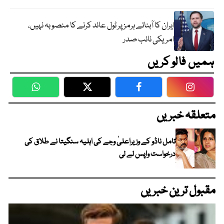
ایران کا آبنائے ہرمز پر ٹول عائد کرنے کا منصوبہ نہیں،
امریکی نائب صدر
ہمیں فالو کریں
WhatsApp
Twitter
Facebook
Faceboo
متعلقہ خبریں
تامل ناڈو کے وزیراعلیٰ وجے کی اہلیہ سنگیتا نے طلاق کی
درخواست واپس لے لی
مقبول ترین خبریں