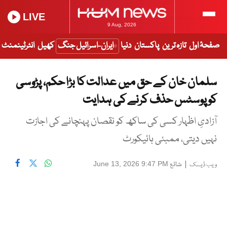
LIVE
9 Aug, 2026
صفحۂ اول
تازہ ترین
پاکستان
دنیا
ایران-اسرائیل جنگ
کھیل
انٹرٹینمنٹ
سلمان خان کے حق میں عدالت کا بڑا حکم، پڑوسی
کو پوسٹس حذف کرنے کی ہدایت
آزادیِ اظہار کسی کی ساکھ کو نقصان پہنچانے کی اجازت
نہیں دیتی، ممبئی ہائیکورٹ
|
شائع
June 13, 2026 9:47 PM
ویب ڈیسک