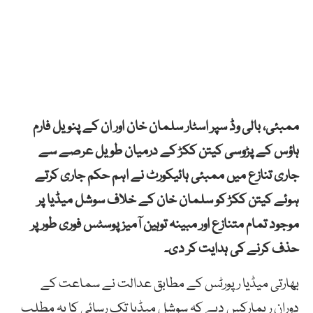
ممبئی، بالی وڈ سپر اسٹار
سلمان خان
اور ان کے پنویل فارم
ہاؤس کے پڑوسی کیتن ککڑ کے درمیان طویل عرصے سے
جاری تنازع میں ممبئی ہائیکورٹ نے اہم حکم جاری کرتے
ہوئے کیتن ککڑ کو سلمان خان کے خلاف سوشل میڈیا پر
موجود تمام متنازع اور مبینہ توہین آمیز پوسٹس فوری طور پر
حذف کرنے کی ہدایت کر دی۔
بھارتی میڈیا رپورٹس کے مطابق عدالت نے سماعت کے
دوران ریمارکس دیے کہ سوشل میڈیا تک رسائی کا یہ مطلب