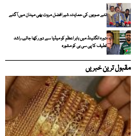
نئے صوبوں کی حمایت، شیر افضل مروت بھی میدان میں آگئے
دورہ انگلینڈ میں بابر اعظم کو میڈیا سے دور رکھا جائے، راشد
لطیف کا پی سی بی کو مشورہ
مقبول ترین خبریں