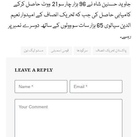
جاوید حسنین شاہ نے 96 ہزار چار سو 21 ووٹ حاصل کرکے
کامیابی حاصل کی جب کہ تحریک انصاف کے امیدوار نعیم
الدین سیالوی 65 ہزار سات سو ووٹوں کے ساتھ دوسرے نمبر پر
رہے۔
پاکستان تحریک انصاف
سرگودھا
قومی اسمبلی
مسلم لیگ نون
LEAVE A REPLY