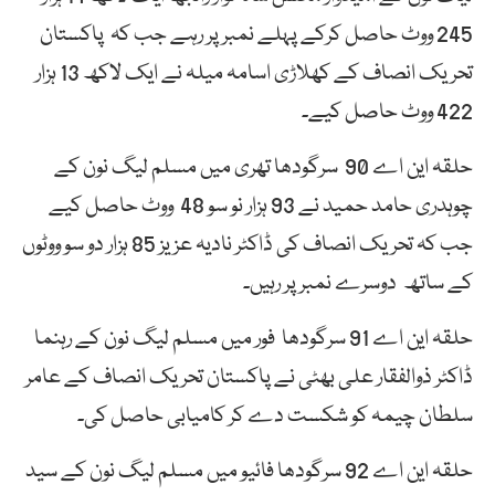
245 ووٹ حاصل کرکے پہلے نمبر پر رہے جب کہ پاکستان
تحریک انصاف کے کھلاڑی اسامہ میلہ نے ایک لاکھ 13 ہزار
422 ووٹ حاصل کیے۔
حلقہ این اے 90 سرگودھا تھری میں مسلم لیگ نون کے
چوہدری حامد حمید نے 93 ہزار نو سو 48 ووٹ حاصل کیے
جب کہ تحریک انصاف کی ڈاکٹر نادیہ عزیز 85 ہزار دو سو ووٹوں
کے ساتھ دوسرے نمبر پر رہیں۔
حلقہ این اے 91 سرگودھا فور میں مسلم لیگ نون کے رہنما
ڈاکٹر ذوالفقار علی بھٹی نے پاکستان تحریک انصاف کے عامر
سلطان چیمہ کو شکست دے کر کامیابی حاصل کی۔
حلقہ این اے 92 سرگودھا فائیو میں مسلم لیگ نون کے سید