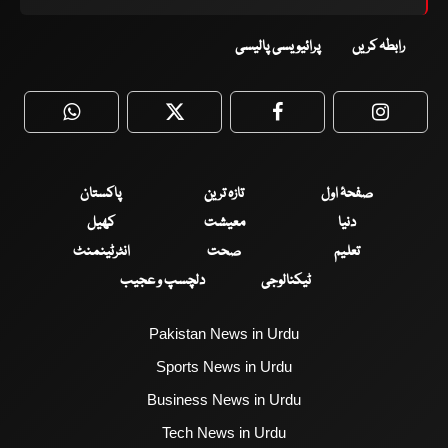
رابطہ کریں
پرائیویسی پالیسی
WhatsApp
Twitter
Facebook
Faceboo
صفحۂ اول
تازہ ترین
پاکستان
دنیا
معیشت
کھیل
تعلیم
صحت
انٹرٹینمنٹ
ٹیکنالوجی
دلچسپ و عجیب
Pakistan News in Urdu
Sports News in Urdu
Business News in Urdu
Tech News in Urdu