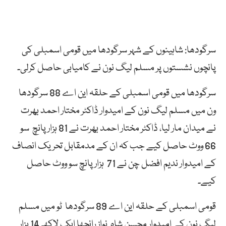
سرگودھا: شاہینوں کے شہر سرگودھا میں قومی اسمبلی کی
پانچوں نشستوں پر مسلم لیگ نون نے کامیابی حاصل کرلی۔
سرگودھا میں قومی اسمبلی کے حلقہ این اے 88 سرگودھا
ون میں مسلم لیگ نون کے امیدوار ڈاکٹر مختار احمد بھرت
نے میدان مار لیا، ڈاکٹر مختار احمد بھرت نے 81 ہزار پانچ سو
66 ووٹ حاصل کیے جب کہ ان کے مدمقابل تحریک انصاف
کے امیدوار ندیم افضل چن نے 71 ہزار پانچ سو ووٹ حاصل
کیے۔
قومی اسمبلی کے حلقہ این اے 89 سرگودھا ٹو میں مسلم
لیگ نون کے امیدوار محسن شاہ نواز رانجھا ایک لاکھ 14 ہزار