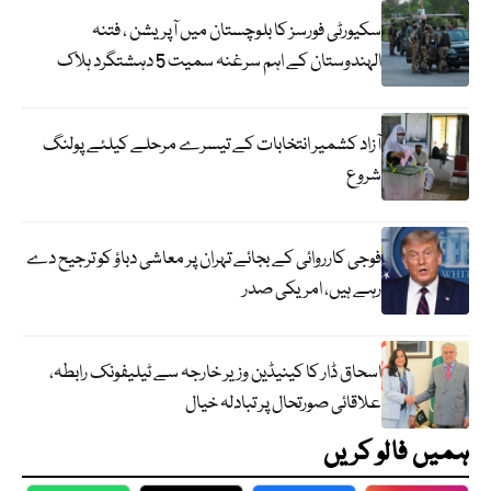
سکیورٹی فورسز کا بلوچستان میں آپریشن ، فتنہ
الہندوستان کے اہم سرغنہ سمیت 5 دہشتگرد ہلاک
آزاد کشمیر انتخابات کے تیسرے مرحلے کیلئے پولنگ
شروع
فوجی کارروائی کے بجائے تہران پر معاشی دباؤ کو ترجیح دے
رہے ہیں، امریکی صدر
اسحاق ڈار کا کینیڈین وزیر خارجہ سے ٹیلیفونک رابطہ،
علاقائی صورتحال پر تبادلہ خیال
ہمیں فالو کریں