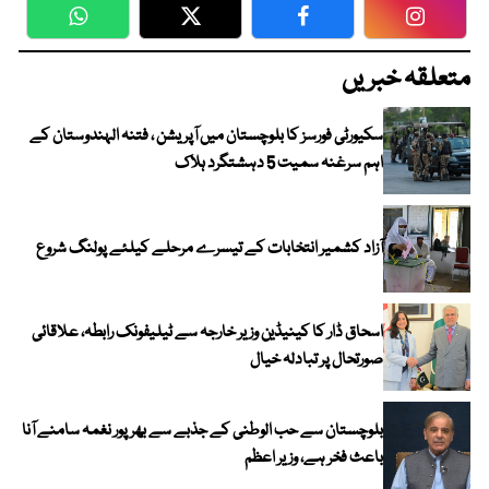
WhatsApp
Twitter
Facebook
Faceboo
متعلقہ خبریں
سکیورٹی فورسز کا بلوچستان میں آپریشن ، فتنہ الہندوستان کے
اہم سرغنہ سمیت 5 دہشتگرد ہلاک
آزاد کشمیر انتخابات کے تیسرے مرحلے کیلئے پولنگ شروع
اسحاق ڈار کا کینیڈین وزیر خارجہ سے ٹیلیفونک رابطہ، علاقائی
صورتحال پر تبادلہ خیال
بلوچستان سے حب الوطنی کے جذبے سے بھرپور نغمہ سامنے آنا
باعث فخر ہے، وزیر اعظم