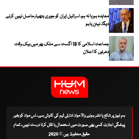
معاہدہ ہو یا نہ ہو، اسرائیل ایران کو جوہری ہتھیارحاصل نہیں کرنے
دیگا، نیتن یاہو
جماعت اسلامی کا 16 اگست سے ملک بھر میں بیک وقت
دھرنوں کا اعلان
ہم نیوز پر شائع یا نشر ہونے والا مواد ادارتی ٹیم کی کاوش ہے۔ اس مواد کو بغیر
پیشگی اجازت کسی بھی صورت میں استعمال یا نقل کرنا درست نہیں۔ تمام
حقوق محفوظ ہیں © 2026