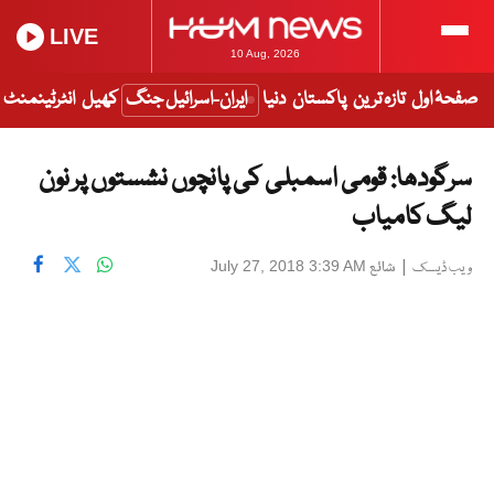
LIVE
10 Aug, 2026
صفحۂ اول
تازہ ترین
پاکستان
دنیا
ایران-اسرائیل جنگ
کھیل
انٹرٹینمنٹ
سرگودھا: قومی اسمبلی کی پانچوں نشستوں پر نون
لیگ کامیاب
|
شائع
July 27, 2018 3:39 AM
ویب ڈیسک