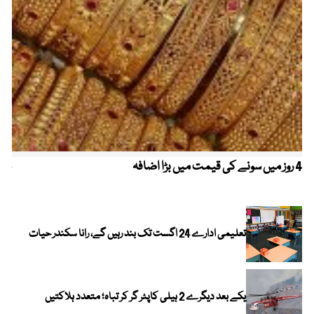
4 روز میں سونے کی قیمت میں بڑا اضافہ
خیب
الا
تعلیمی ادارے 24 اگست تک بند رہیں گے، رانا سکندر حیات
یکے بعد دیگرے 2 ہیلی کاپٹر گر کر تباہ؛ متعدد ہلاکتیں