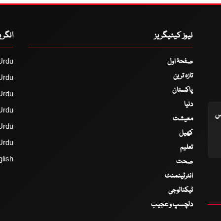
نیوز کیٹیگریز
انگر
صفحۂ اول
Urdu
تازہ ترین
Urdu
پاکستان
Urdu
دنیا
Urdu
اس
معیشت
Urdu
کھیل
Urdu
تعلیم
lish
صحت
انٹرٹینمنٹ
ٹیکنالوجی
دلچسپ و عجیب