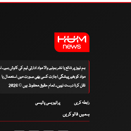
ہم نیوز پر شائع یا نشر ہونے والا مواد ادارتی ٹیم کی کاوش ہے۔ 
مواد کو بغیر پیشگی اجازت کسی بھی صورت میں استعمال یا
نقل کرنا درست نہیں۔ تمام حقوق محفوظ ہیں © 2026
رابطہ کریں
پرائیویسی پالیسی
ہمیں فالو کریں