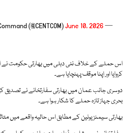
June 10, 2026
— U.S. Central Command (@CENTCOM)
اس حملے کے خلاف نئی دہلی میں بھارتی حکومت نے امر
کروایا اور اپنا موقف پہنچایا ہے۔
دوسری جانب عمان میں بھارتی سفارتخانے نے تصدیق ک
بحری جہاز تازہ حملے کا شکار ہوا ہے۔
بھارتی سیمنز یونین کے مطابق اس حالیہ واقعے میں متاثر ہ