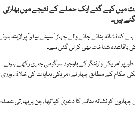
ت میں کیے گئے ایک حملے کے نتیجے میں بھارتی
 ہے کہ نشانہ بنائے جانے والے جہاز “سیٹے بیلو” پر لاپتہ ہونے
 کی باقاعدہ شناخت بھی کر لی گئی ہے۔
 طور پر امریکی وارننگز کے باوجود سرگرمی جاری رکھے ہوئے
مریکی حکام کے مطابق جہاز نے امریکی ہدایات کی خلاف ورزی
جہازوں کو نشانہ بنانے کا دعویٰ کیا تھا، جن پر بھارتی عملہ