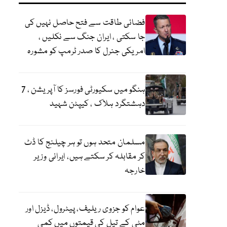
فضائی طاقت سے فتح حاصل نہیں کی
جا سکتی ، ایران جنگ سے نکلیں ،
امریکی جنرل کا صدر ٹرمپ کو مشورہ
ہنگو میں سکیورٹی فورسز کا آپریشن ، 7
دہشتگرد ہلاک ، کیپٹن شہید
مسلمان متحد ہوں تو ہر چیلنج کا ڈٹ
کر مقابلہ کر سکتے ہیں، ایرانی وزیر
خارجہ
عوام کو جزوی ریلیف، پیٹرول، ڈیزل اور
مٹی کے تیل کی قیمتوں میں کمی