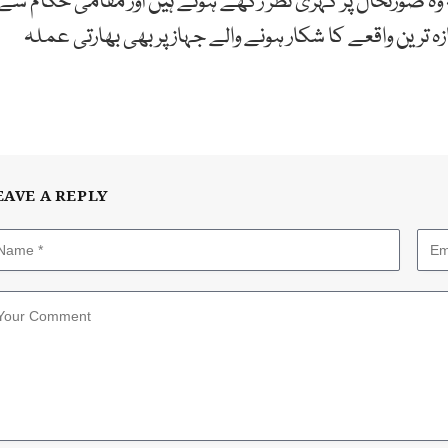
وہ صورتحال پر گہری نظر رکھے ہوئے ہیں اور مقامی حکام سے
ہ ترین واقعے کا شکار ہونے والے جہاز پر بھی بھارتی عملہ
EAVE A REPLY