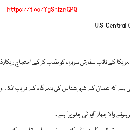
https://t.co/YgShlznGPQ
یکا کے نائب سفارتی سربراہ کو طلب کر کے احتجاج ریکارڈ
ی ہے کہ عمان کے شہر شناس کی بندرگاہ کے قریب ایک اور
ونے والا جہاز “ایم ٹی جلویر” ہے۔