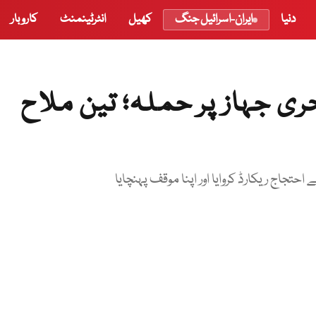
دنیا
ایران-اسرائیل جنگ
کھیل
انٹرٹینمنٹ
کاروبار
بحری جہاز پر حملہ؛ تین ملاح
تجاج ریکارڈ کروایا اور اپنا موقف پہنچایا