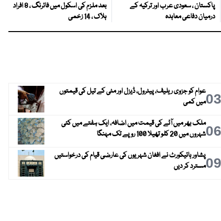
پاکستان ، سعودی عرب اور ترکیہ کے
بعد ملزم کی اسکول میں فائرنگ ، 8 افراد
درمیان دفاعی معاہدہ
ہلاک ، 14 زخمی
عوام کو جزوی ریلیف، پیٹرول، ڈیزل اور مٹی کے تیل کی قیمتوں
0
میں کمی
ملک بھر میں آٹے کی قیمت میں اضافہ، ایک ہفتے میں کئی
0
شہروں میں 20 کلو تھیلا 100 روپے تک مہنگا
پشاور ہائیکورٹ نے افغان شہریوں کی عارضی قیام کی درخواستیں
0
مسترد کر دیں