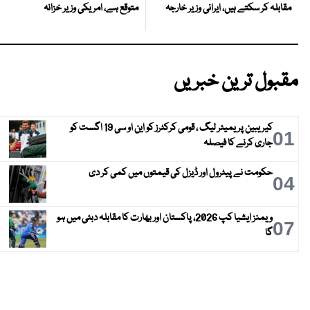
متوقع ہے، امریکی وزیر خزانہ
مقابلہ کر سکتے ہیں، ایرانی وزیر خارجہ
مقبول ترین خبریں
کیریبین پریمیئر لیگ ، قومی کرکٹرز کو این او سی 19 اگست کو
01
جاری کرنے کا فیصلہ
حکومت نے پیٹرول اور ڈیزل کی قیمتوں میں کمی کر دی
04
ویمنز ایشیا کپ 2026، پاکستان اور بھارت کا مقابلہ دبئی میں ہو
07
گا