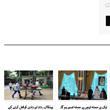
ایک پر حملہ تینوں پر حملہ تصور ہو گا،
بینکاک ، دادا اور دادی کو قتل کرنے کے