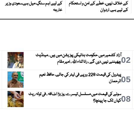
کے خلاف نہیں، خطے کے امن و استحکام
کے لیے اہم سنگِ میل ہے،سعودی وزیر
کے لیے ہے، اردوان
خارجہ
آزاد کشمیر میں حکومت بنانیکی پوزیشن میں ہیں ، مینڈیٹ
3
02
چھیننے نہیں دیں گے ، رانا ثناء اللہ ، امیر مقام
پیٹرول کی قیمت 228 روپے فی لیٹر کی جائے، حافظ نعیم
6
05
الرحمان
سونے کی قیمت میں مسلسل تیسرے روز بڑا اضافہ ، فی تولہ ریٹ
9
08
کہاں تک جا پہنچا؟