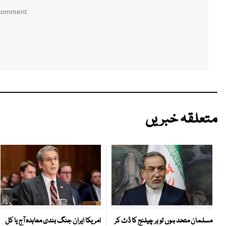
 comment.
متعلقہ خبریں
امریکا ایران جنگ بندی معاہدہ آج یا کل
مسلمان متحد ہوں تو ہر چیلنج کا ڈٹ کر