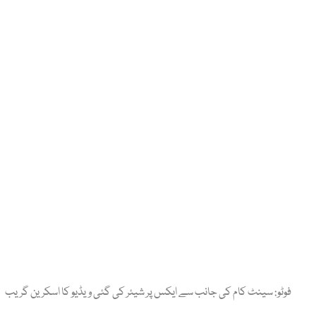
فوٹو: سینٹ کام کی جانب سے ایکس پر شیئر کی گئی ویڈیو کا اسکرین گریب