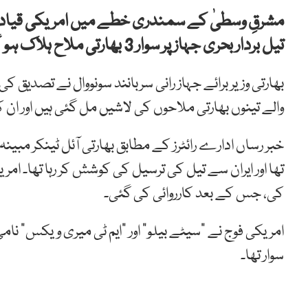
مشرقِ وسطیٰ کے سمندری خطے میں امریکی قیاد
تیل بردار بحری جہاز پر سوار 3 بھارتی ملاح ہلاک ہو گئے ہیں۔
بھارتی وزیر برائے جہاز رانی سربانند سونووال نے تصدیق کی
والے تینوں بھارتی ملاحوں کی لاشیں مل گئی ہیں اور ان
خبر رساں ادارے رائٹرز کے مطابق بھارتی آئل ٹینکر مبینہ
تھا اور ایران سے تیل کی ترسیل کی کوشش کر رہا تھا۔ ا
کی، جس کے بعد کارروائی کی گئی۔
امریکی فوج نے “سیٹے بیلو” اور “ایم ٹی میری ویکس” نامی 
سوار تھا۔