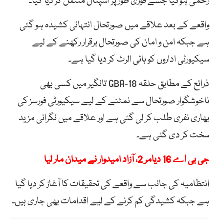
زخمی ہوگیا جسے فوری طور پر اسپتال منتقل کر دیا گیا۔
واقعے کے بعد علاقے میں صورتحال انتہائی کشیدہ ہو گئی
ہے جبکہ امن و امان کی صورتحال برقرار رکھنے کے لیے
سیکیورٹی اداروں کو ہائی الرٹ کر دیا گیا ہے۔
ذرائع کے مطابق حلقہ GBA-18 تانگیر میں کسی بھی
ناخوشگوار صورتحال سے نمٹنے کے لیے سیکیورٹی فورسز کی
بھاری نفری طلب کر لی گئی ہے اور علاقے میں نگرانی مزید
سخت کر دی گئی ہے۔
جی بی اے 16 دیامر 2، آزاد امیدوار نے میدان مار لیا
انتظامیہ کی جانب سے واقعے کی تحقیقات کا آغاز کر دیا گیا
ہے جبکہ کشیدگی کم کرنے کے لیے اقدامات بھی جاری ہیں۔