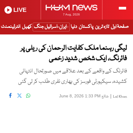
LIVE
7 Aug, 2026
صفحۂ اول
تازہ ترین
پاکستان
دنیا
ایران-اسرائیل جنگ
کھیل
انٹرٹینمنٹ
لیگی رہنما ملک کفایت الرحمان کی ریلی پر
فائرنگ، ایک شخص شدید زخمی
فائرنگ کے واقعے کے بعد علاقے میں صورتحال انتہائی
کشیدہ، سیکیورٹی فورسز کی بھاری نفری طلب کر لی گئی
|
شائع
June 8, 2026 1:33 PM
Lal Khan