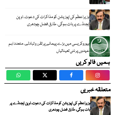
وزیراعظم کی اپوزیشن کو مذاکرات کی دعوت، اوپن
ایجنڈے پر بات ہوگی، طارق فضل چودھری
بیوروکریسی میں بڑے پیمانے پر تقرر و تبادلے، متعدد اہم
عہدوں پر نئی تعیناتیاں
ہمیں فالو کریں
WhatsApp
Twitter
Facebook
Faceboo
متعلقہ خبریں
وزیراعظم کی اپوزیشن کو مذاکرات کی دعوت، اوپن ایجنڈے پر
بات ہوگی، طارق فضل چودھری