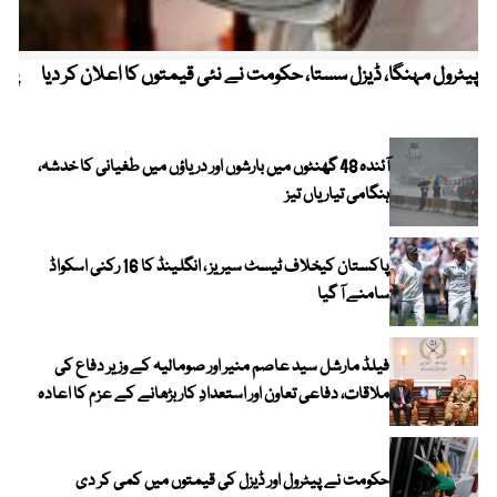
پیٹرول مہنگا، ڈیزل سستا، حکومت نے نئی قیمتوں کا اعلان کر دیا
پنج
آئندہ 48 گھنٹوں میں بارشوں اور دریاؤں میں طغیانی کا خدشہ،
ہنگامی تیاریاں تیز
پاکستان کیخلاف ٹیسٹ سیریز ، انگلینڈ کا 16 رکنی اسکواڈ
سامنے آ گیا
فیلڈ مارشل سید عاصم منیر اور صومالیہ کے وزیر دفاع کی
ملاقات، دفاعی تعاون اور استعدادِ کار بڑھانے کے عزم کا اعادہ
حکومت نے پیٹرول اور ڈیزل کی قیمتوں میں کمی کر دی