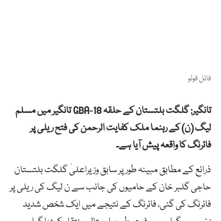
فائل فوٹو
تانگیر: گلگت بلتستان کے حلقہ GBA-18 تانگیر میں مسلم
لیگ (ن) کے رہنما ملک کفایت الرحمن کی فتح ریلی پر
فائرنگ کا واقعہ پیش آیا ہے۔
ذرائع کے مطابق مبینہ طور پر سابق وزیراعلیٰ گلگت بلتستان
حاجی گلبر خان کے حامیوں کی جانب سے ن لیگ کی ریلی پر
فائرنگ کی گئی، فائرنگ کے نتیجے میں ایک شخص شدید