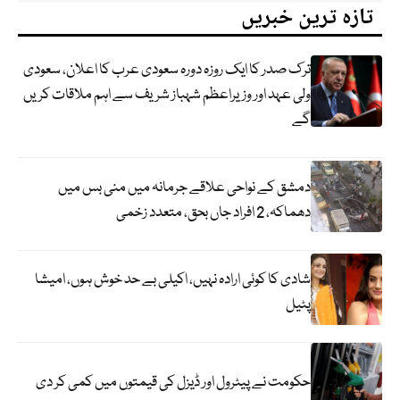
تازہ ترین خبریں
ترک صدر کا ایک روزہ دورہ سعودی عرب کا اعلان، سعودی
ولی عہد اور وزیراعظم شہباز شریف سے اہم ملاقات کریں
گے
دمشق کے نواحی علاقے جرمانہ میں منی بس میں
دھماکہ، 2 افراد جاں بحق، متعدد زخمی
شادی کا کوئی ارادہ نہیں، اکیلی بے حد خوش ہوں، امیشا
پٹیل
حکومت نے پیٹرول اور ڈیزل کی قیمتوں میں کمی کر دی