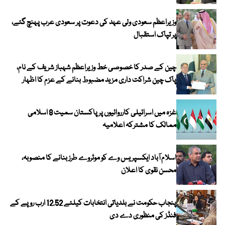
وزیراعظم سعودی ولی عہد کی دعوت پر سعودی عرب پہنچ گئے،
پر تپاک استقبال
چین کے صدر کا خصوصی خط وزیراعظم شہباز شریف کے نام،
پاک چین شراکت داری مزید مضبوط بنانے کے عزم کا اظہار
غزہ میں اسرائیلی کارروائیوں پر پاکستان سمیت 8 اسلامی
ممالک کا مشترکہ اعلامیہ
اسلام آباد ایکسپریس وے کو موٹروے طرز بنانے کا منصوبہ،
محسن نقوی کا اعلان
پنجاب حکومت نے بلدیاتی انتخابات کیلئے 12.52 ارب روپے کے
فنڈز کی منظوری دے دی