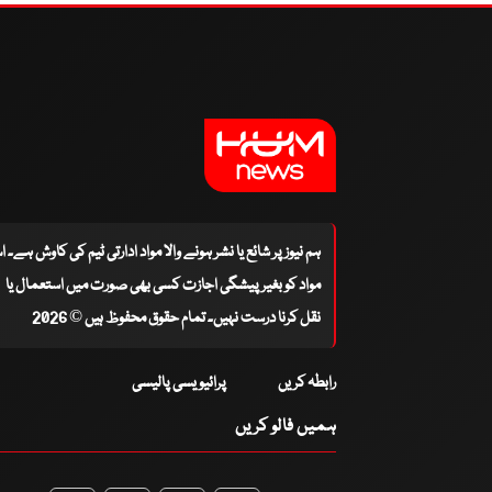
ہم نیوز پر شائع یا نشر ہونے والا مواد ادارتی ٹیم کی کاوش ہے۔ 
مواد کو بغیر پیشگی اجازت کسی بھی صورت میں استعمال یا
نقل کرنا درست نہیں۔ تمام حقوق محفوظ ہیں © 2026
رابطہ کریں
پرائیویسی پالیسی
ہمیں فالو کریں