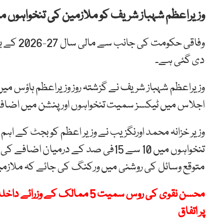
وزیراعظم شہباز شریف کو ملازمین کی تنخواہوں میں 10 سے 15 فیصد اضافے کی تجویز دے دی
دی گئی ہے۔
وزیراعظم شہباز شریف نے گزشتہ روز وزیراعظم ہاؤس می
اجلاس میں ٹیکسز سمیت تنخواہوں اور پنشن میں اضاف
وزیر خزانہ محمد اورنگزیب نے وزیر اعظم کو بجٹ کے اہم 
تنخواہوں میں 10 سے 15فی صد کے درمی
متوقع وسائل کی روشنی میں ورکنگ کی جائے کہ ملازمین
محسن نقوی کی روس سمیت 5 ممالک
پر اتفاق