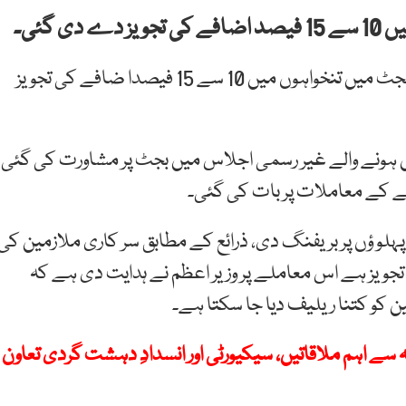
 گئی۔
وفاقی حکومت کی جانب سے مالی سال 27-2026 کے بجٹ میں تنخواہوں میں 10 سے 15 فیصدا ضافے کی تجویز
ں ہونے والے غیر رسمی اجلاس میں بجٹ پر مشاورت کی گئی،
ے کے معاملات پر بات کی گئی۔
پہلو ؤں پر بریفنگ دی، ذرائع کے مطابق سر کاری ملازمین کی
ان اضافے کی تجویز ہے اس معاملے پر وزیر اعظم نے ہدایت دی ہے کہ
 کو کتنا ریلیف دیا جا سکتا ہے۔
 کے وزرائے داخلہ سے اہم ملاقاتیں، سیکیورٹی اور انسدادِ دہشت گردی تعاون