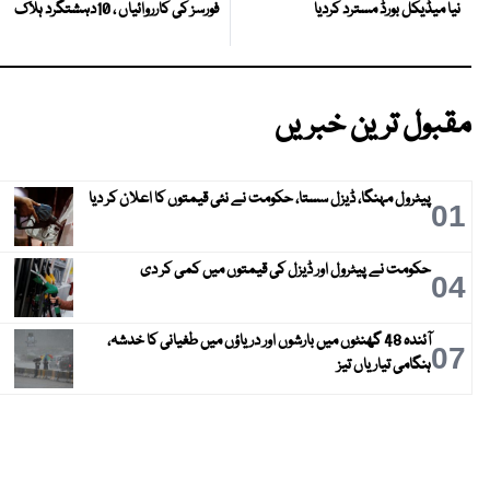
فورسز کی کارروائیاں ، 10دہشتگرد ہلاک
نیا میڈیکل بورڈ مسترد کردیا
مقبول ترین خبریں
پیٹرول مہنگا، ڈیزل سستا، حکومت نے نئی قیمتوں کا اعلان کر دیا
01
حکومت نے پیٹرول اور ڈیزل کی قیمتوں میں کمی کر دی
04
آئندہ 48 گھنٹوں میں بارشوں اور دریاؤں میں طغیانی کا خدشہ،
07
ہنگامی تیاریاں تیز