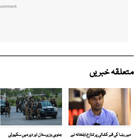
 comment.
متعلقہ خبریں
جنوبی وزیرستان اور دیر میں سکیورٹی
میر رضا کی قبر کشائی پر تنازع،اہلخانہ نے