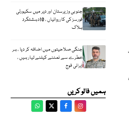
جنوبی وزیرستان اور دیر میں سکیورٹی
فورسز کی کارروائیاں ، 10دہشتگرد
ہلاک
جنگی صلاحیتوں میں اضافہ کر دیا ، ہر
خطرے سے نمٹنے کیلئے تیار ہیں ،
ایرانی فوج
ہمیں فالو کریں
WhatsApp
Twitter
Facebook
Facebook