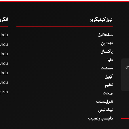
نیوز کیٹیگریز
انگر
صفحۂ اول
Urdu
تازہ ترین
Urdu
پاکستان
Urdu
دنیا
Urdu
اس
معیشت
Urdu
کھیل
Urdu
تعلیم
lish
صحت
انٹرٹینمنٹ
ٹیکنالوجی
دلچسپ و عجیب