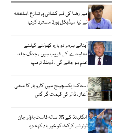
میر رضا کی قبر کشائی پر تنازع،اہلخانہ
نے نیا میڈیکل بورڈ مسترد کردیا
آبنائے ہرمز دوبارہ کھولنے کیلئے
معاہدے کے قریب ہیں ، جنگ جلد
ختم ہو جائے گی ، ڈونلڈ ٹرمپ
اسٹاک ایکسچینج میں کاروبار کا منفی
آغاز ، ڈالر کی قیمت گر گئی
انگلینڈ کے 25 سالہ فاسٹ باؤلر جان
ٹرنر نے کرکٹ کو خیر باد کہہ دیا