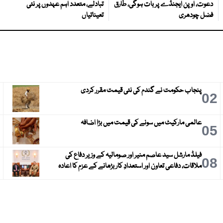
دعوت، اوپن ایجنڈے پر بات ہوگی، طارق
تبادلے، متعدد اہم عہدوں پر نئی
فضل چودھری
تعیناتیاں
پنجاب حکومت نے گندم کی نئی قیمت مقرر کردی
3
02
عالمی مارکیٹ میں سونے کی قیمت میں بڑا اضافہ
6
05
فیلڈ مارشل سید عاصم منیر اور صومالیہ کے وزیر دفاع کی
9
08
ملاقات، دفاعی تعاون اور استعدادِ کار بڑھانے کے عزم کا اعادہ