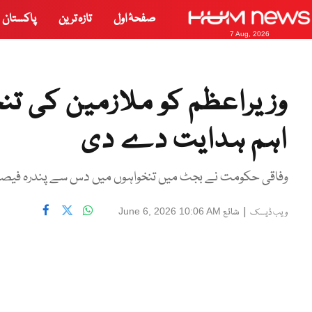
صفحۂ اول
تازہ ترین
پاکستان
7 Aug, 2026
وزیراعظم کو ملازمین کی تن
اہم ہدایت دے دی
وفاقی حکومت نے بجٹ میں تنخواہوں میں دس سے پندرہ فیصد 
|
شائع
June 6, 2026 10:06 AM
ویب ڈیسک