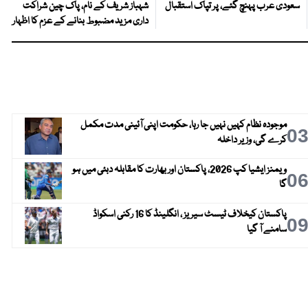
سعودی عرب پہنچ گئے، پر تپاک استقبال
شہباز شریف کے نام، پاک چین شراکت
داری مزید مضبوط بنانے کے عزم کا اظہار
موجودہ نظام کہیں نہیں جا رہا، حکومت اپنی آئینی مدت مکمل
0
کرے گی، وزیر داخلہ
ویمنز ایشیا کپ 2026، پاکستان اور بھارت کا مقابلہ دبئی میں ہو
0
گا
پاکستان کیخلاف ٹیسٹ سیریز ، انگلینڈ کا 16 رکنی اسکواڈ
0
سامنے آ گیا