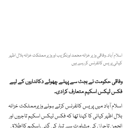
اسلام آباد، وفاقی وزیر خزانہ محمد اورنگزیب اور وزیر مملکت خزانہ بلال اظہر
کیانی پریس کانفرنس کر رہے ہیں
وفاقی حکومت نے بجٹ سے پہلے چھوٹے دکانداروں کے لیے
فکس ٹیکس اسکیم متعارف کرادی۔
اسلام آباد میں پریس کانفرنس کرتے ہوئے وزیرمملکت خزانہ
بلال اظہر کیانی کا کہنا تھا کہ فکس ٹیکس اسکیم تاجروں اور
انجمن تاجران کی مشاورت سے تیار کی گئی ،اسکیم کااطلاق