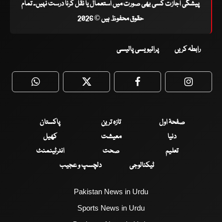
پیشگی اجازت کسی بھی صورت میں استعمال یا نقل کرنا درست نہیں۔ تمام
حقوق محفوظ ہیں © 2026
رابطہ کریں
پرائیویسی پالیسی
WhatsApp
Twitter
Facebook
Faceboo
صفحۂ اول
تازہ ترین
پاکستان
دنیا
معیشت
کھیل
تعلیم
صحت
انٹرٹینمنٹ
ٹیکنالوجی
دلچسپ و عجیب
Pakistan News in Urdu
Sports News in Urdu