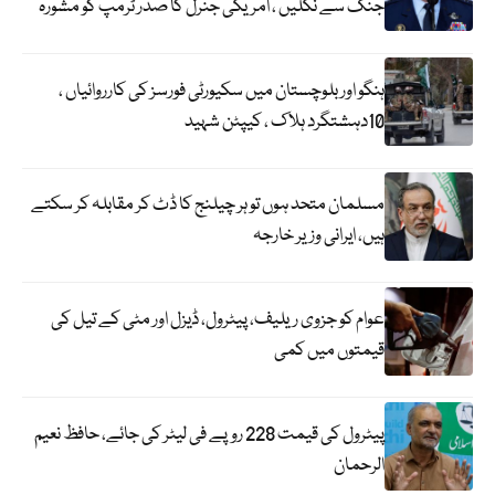
جنگ سے نکلیں ، امریکی جنرل کا صدر ٹرمپ کو مشورہ
ہنگو اور بلوچستان میں سکیورٹی فورسز کی کارروائیاں ،
10دہشتگرد ہلاک ، کیپٹن شہید
مسلمان متحد ہوں تو ہر چیلنج کا ڈٹ کر مقابلہ کر سکتے
ہیں، ایرانی وزیر خارجہ
عوام کو جزوی ریلیف، پیٹرول، ڈیزل اور مٹی کے تیل کی
قیمتوں میں کمی
پیٹرول کی قیمت 228 روپے فی لیٹر کی جائے، حافظ نعیم
الرحمان