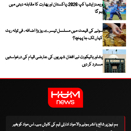
ویمنز ایشیا کپ 2026، پاکستان اور بھارت کا مقابلہ دبئی میں
ہو گا
سونے کی قیمت میں مسلسل تیسرے روز بڑا اضافہ ، فی تولہ ریٹ
کہاں تک جا پہنچا؟
پشاور ہائیکورٹ نے افغان شہریوں کی عارضی قیام کی درخواستیں
مسترد کر دیں
ہم نیوز پر شائع یا نشر ہونے والا مواد ادارتی ٹیم کی کاوش ہے۔ اس مواد کو بغیر