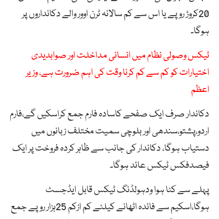
20کروڑ روپے یا اس سے کم سالانہ ٹرن اوور والے دکانداروں پر
ہوگا۔
ٹیکس وصولی نظام میں انسانی مداخلت اور صوابدیدی
اختیارات کو کم سے کم کرنا وقت کی اہم ضرورت ہے، وزیر
اعظم
دکاندار صرف ایک صفحے کاسادہ فارم جمع کراسکیں گے،فارم
اردو،پشتو،سندھی اور بلوچی سمیت مختلف زبانوں میں
دستیاب ہوگا، دکاندار کی جانب سے ظاہر کردہ فروخت پر ایک
فیصدفکس ٹیکس عائد ہوگا۔
پہلے سے کٹا ہوا ودہولڈنگ ٹیکس قابل ایڈجسٹ
ہوگا،اسکیم سے فائدہ اٹھانے کیلئے کم ازکم 25ہزار روپے جمع