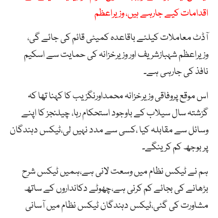
اقدامات کیے جارہے ہیں، وزیراعظم
آڈٹ معاملات کیلئے باقاعدہ کمیٹی قائم کی جائے گی،
وزیراعظم شہبازشریف اور وزیرخزانہ کی حمایت سے اسکیم
نافذ کی جارہی ہے۔
اس موقع پروفاقی وزیرخزانہ محمداورنگزیب کا کہنا تھا کہ
گزشتہ سال سیلاب کے باوجود استحکام رہا، چیلنجز کا اپنے
وسائل سے مقابلہ کیا ،کسی سے مدد نہیں لی،ٹیکس دہندگان
پر بوجھ کم کرینگے۔
ہم نے ٹیکس نظام میں وسعت لانی ہے،ہمیں ٹیکس شرح
بڑھانے کی بجائے کم کرنی ہے،چھوٹے دکانداروں کے ساتھ
مشاورت کی گئی،ٹیکس دہندگان ٹیکس نظام میں آسانی