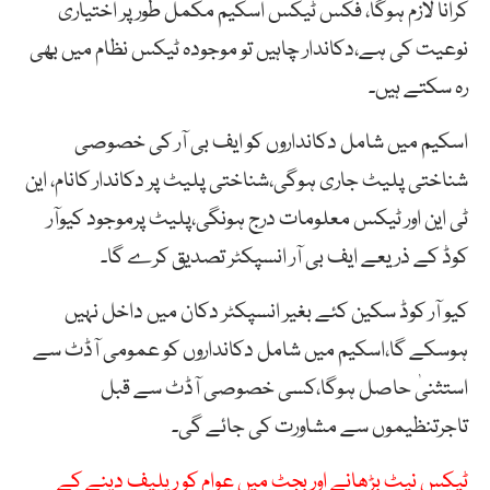
کرانا لازم ہوگا، فکس ٹیکس اسکیم مکمل طور پر اختیاری
نوعیت کی ہے،دکاندار چاہیں تو موجودہ ٹیکس نظام میں بھی
رہ سکتے ہیں۔
اسکیم میں شامل دکانداروں کو ایف بی آر کی خصوصی
شناختی پلیٹ جاری ہوگی،شناختی پلیٹ پر دکاندار کانام، این
ٹی این اور ٹیکس معلومات درج ہونگی،پلیٹ پرموجود کیوآر
کوڈ کے ذریعے ایف بی آر انسپکٹر تصدیق کرے گا۔
کیو آر کوڈ سکین کئے بغیر انسپکٹر دکان میں داخل نہیں
ہوسکے گا،اسکیم میں شامل دکانداروں کو عمومی آڈٹ سے
استثنیٰ حاصل ہوگا،کسی خصوصی آڈٹ سے قبل
تاجرتنظیموں سے مشاورت کی جائے گی۔
ٹیکس نیٹ بڑھانے اور بجٹ میں عوام کو ریلیف دینے کے