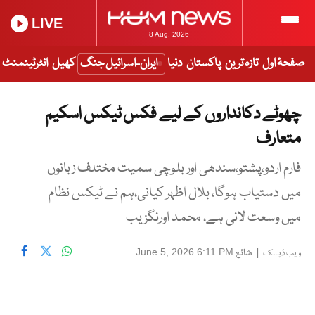
LIVE
8 Aug, 2026
صفحۂ اول
تازہ ترین
پاکستان
دنیا
ایران-اسرائیل جنگ
کھیل
انٹرٹینمنٹ
چھوٹے دکانداروں کے لیے فکس ٹیکس اسکیم
متعارف
فارم اردو،پشتو،سندھی اور بلوچی سمیت مختلف زبانوں
میں دستیاب ہوگا، بلال اظہر کیانی،ہم نے ٹیکس نظام
میں وسعت لانی ہے، محمد اورنگزیب
|
شائع
June 5, 2026 6:11 PM
ویب ڈیسک