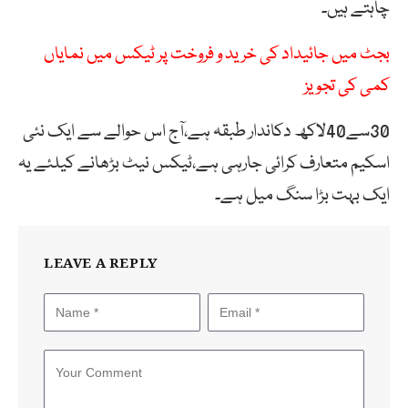
چاہتے ہیں۔
بجٹ میں جائیداد کی خرید و فروخت پر ٹیکس میں نمایاں
کمی کی تجویز
30سے40لاکھ دکاندار طبقہ ہے،آج اس حوالے سے ایک نئی
اسکیم متعارف کرائی جارہی ہے،ٹیکس نیٹ بڑھانے کیلئے یہ
ایک بہت بڑا سنگ میل ہے۔
LEAVE A REPLY