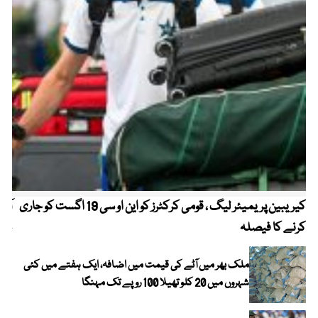
کیریبین پریمیئر لیگ ، قومی کرکٹرز کو این او سی 19 اگست کو جاری
آز
کرنے کا فیصلہ
چھی
ملک بھر میں آٹے کی قیمت میں اضافہ، ایک ہفتے میں کئی
شہروں میں 20 کلو تھیلا 100 روپے تک مہنگا