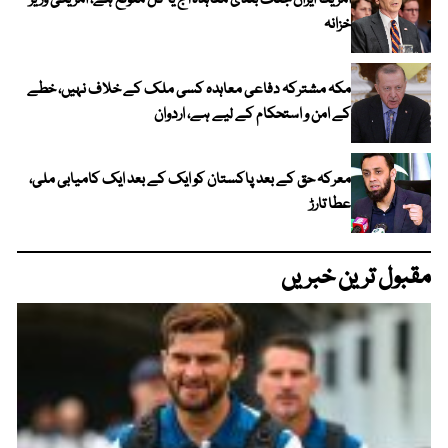
امریکا ایران جنگ بندی معاہدہ آج یا کل متوقع ہے، امریکی وزیر
خزانہ
مکہ مشترکہ دفاعی معاہدہ کسی ملک کے خلاف نہیں، خطے
کے امن و استحکام کے لیے ہے، اردوان
معرکہ حق کے بعد پاکستان کو ایک کے بعد ایک کامیابی ملی،
عطا تارڑ
مقبول ترین خبریں