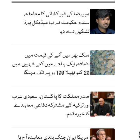
میر رضا کی قبر کشائی کا معاملہ،
سندھ حکومت نے نیا میڈیکل بورڈ
تشکیل دے دیا
ملک بھر میں آٹے کی قیمت میں
اضافہ، ایک ہفتے میں کئی شہروں میں
20 کلو تھیلا 100 روپے تک مہنگا
صدر مملکت کا پاکستان، سعودی عرب
اور ترکیہ کے مشترکہ دفاعی معاہدے
کا خیرمقدم
امریکا ایران جنگ بندی معاہدہ آج یا