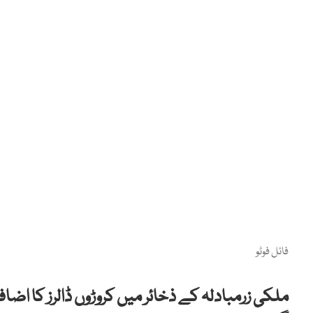
فائل فوٹو
ملکی زرمبادلہ کے ذخائر میں کروڑوں ڈالرز کا اضافہ