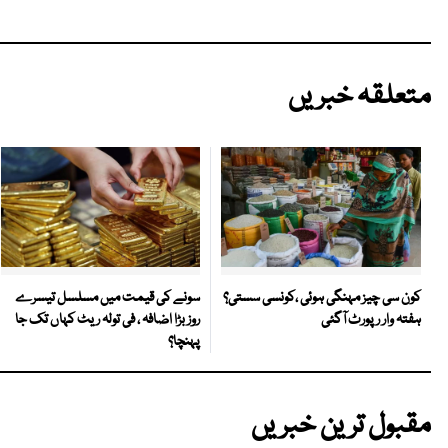
متعلقہ خبریں
سونے کی قیمت میں مسلسل تیسرے
کون سی چیز مہنگی ہوئی ،کونسی سستی؟
روز بڑا اضافہ ، فی تولہ ریٹ کہاں تک جا
ہفتہ وار رپورٹ آگئی
پہنچا؟
مقبول ترین خبریں