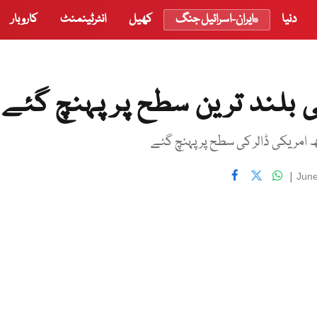
دنیا
ایران-اسرائیل جنگ
کھیل
انٹرٹینمنٹ
کاروبار
 بلند ترین سطح پر پہنچ گئے
|
June