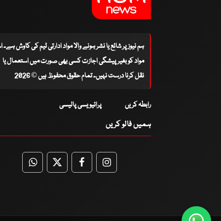
ہم نیوز پر شائع یا نشر ہونے والا مواد ادارتی ٹیم کی کاوش ہے۔ 
مواد کو بغیر پیشگی اجازت کسی بھی صورت میں استعمال یا
نقل کرنا درست نہیں۔ تمام حقوق محفوظ ہیں © 2026
رابطہ کریں
پرائیویسی پالیسی
ہمیں فالو کریں
WhatsApp
Twitter
Facebook
Facebook