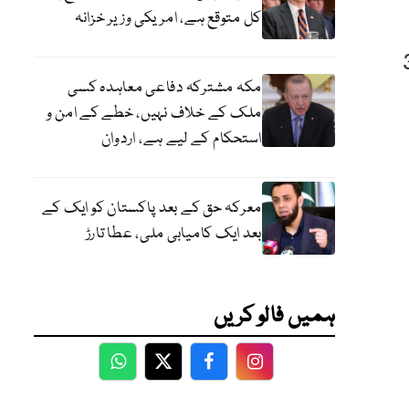
کل متوقع ہے، امریکی وزیر خزانہ
بادلہ کے ذخائر میں 4 کروڑ 30
مکہ مشترکہ دفاعی معاہدہ کسی
ملک کے خلاف نہیں، خطے کے امن و
استحکام کے لیے ہے، اردوان
معرکہ حق کے بعد پاکستان کو ایک کے
بعد ایک کامیابی ملی، عطا تارڑ
ہمیں فالو کریں
WhatsApp
Twitter
Facebook
Facebook