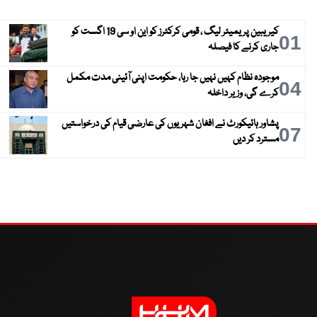
کیریبین پریمیئر لیگ ، قومی کرکٹرز کو این او سی 19 اگست کو
01
جاری کرنے کا فیصلہ
موجودہ نظام کہیں نہیں جا رہا، حکومت اپنی آئینی مدت مکمل
04
کرے گی، وزیر داخلہ
پشاور ہائیکورٹ نے افغان شہریوں کی عارضی قیام کی درخواستیں
07
مسترد کر دیں