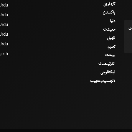
تازہ ترین
Urdu
پاکستان
Urdu
دنیا
Urdu
اس
معیشت
Urdu
کھیل
Urdu
تعلیم
lish
صحت
انٹرٹینمنٹ
ٹیکنالوجی
دلچسپ و عجیب