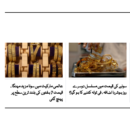
سونے کی قیمت میں مسلسل دوسرے
عالمی مارکیٹ میں سونا مزید مہنگا ،
روز ہوشربا اضافہ ، فی تولہ کتنے کا ہو گیا؟
قیمت 7 ہفتوں کی بلند ترین سطح پر
پہنچ گئی