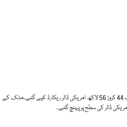
کمرشل بینکوں کے پاس خالص زرمبادلہ کے ذخائر 5 ارب 44 کروڑ 56 لاکھ امریکی ڈالر ریکارڈ کیے گئے۔ملک کے