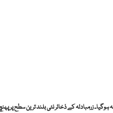
 ہوگیا۔ زرمبادلہ کے ذخائر نئی بلند ترین سطح پر پہنچ