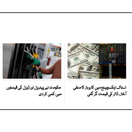
اسٹاک ایکسچینج میں کاروبار کا منفی
حکومت نے پیٹرول اور ڈیزل کی قیمتوں
آغاز ، ڈالر کی قیمت گر گئی
میں کمی کر دی