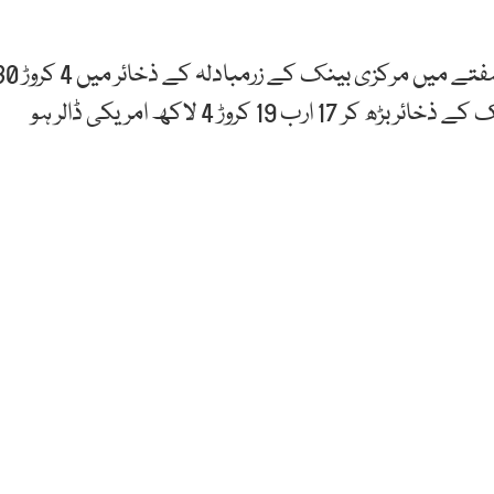
اسٹیٹ بینک کے مطابق29 مئی 2026ء کو ختم ہوئے ہفتے میں مرکزی بینک کے زرم
لاکھ امریکی ڈالر کا اضافہ ہوا جس کے بعد اسٹیٹ بینک کے ذخائر بڑھ کر 17 ارب 19 کروڑ 4 لاکھ امریکی ڈالر ہو