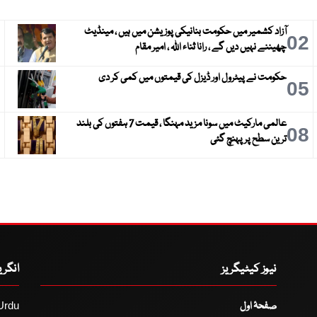
آزاد کشمیر میں حکومت بنانیکی پوزیشن میں ہیں ، مینڈیٹ
3
02
چھیننے نہیں دیں گے ، رانا ثناء اللہ ، امیر مقام
حکومت نے پیٹرول اور ڈیزل کی قیمتوں میں کمی کر دی
6
05
عالمی مارکیٹ میں سونا مزید مہنگا ، قیمت 7 ہفتوں کی بلند
9
08
ترین سطح پر پہنچ گئی
نیوز کیٹیگریز
انگر
صفحۂ اول
Urdu