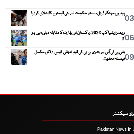
پیٹرول مہنگا، ڈیزل سستا، حکومت نے نئی قیمتوں کا اعلان کر دیا
0
ویمنز ایشیا کپ 2026، پاکستان اور بھارت کا مقابلہ دبئی میں ہو
0
گا
بانی پی ٹی آئی اور بشریٰ بی بی کی قیدِ تنہائی کیس، دلائل مکمل،
0
فیصلہ محفوظ
یزی سیکشنز
Pakistan News in 