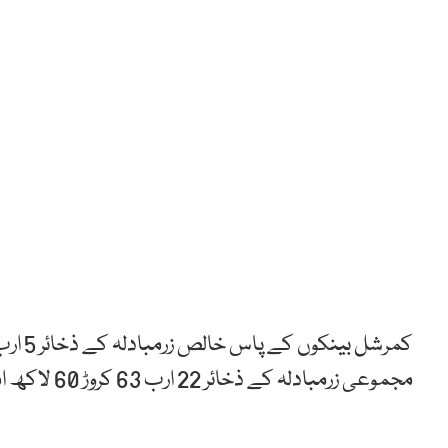
مجموعی زرمبادلہ کے ذخائر 22 ارب 63 کروڑ 60 لاکھ امریکی ڈالر کی سطح پر پہنچ گئے۔