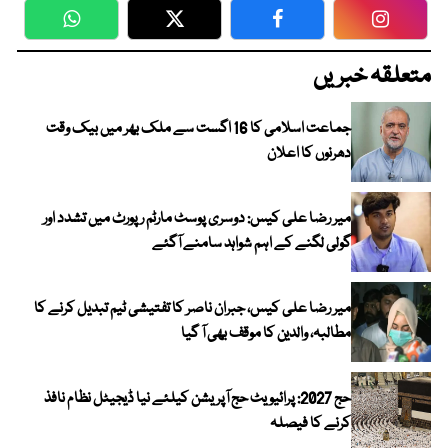
WhatsApp
Twitter
Facebook
Faceboo
متعلقہ خبریں
جماعت اسلامی کا 16 اگست سے ملک بھر میں بیک وقت
دھرنوں کا اعلان
میر رضا علی کیس: دوسری پوسٹ مارٹم رپورٹ میں تشدد اور
گولی لگنے کے اہم شواہد سامنے آگئے
میر رضا علی کیس، جبران ناصر کا تفتیشی ٹیم تبدیل کرنے کا
مطالبہ، والدین کا موقف بھی آ گیا
حج 2027: پرائیویٹ حج آپریشن کیلئے نیا ڈیجیٹل نظام نافذ
کرنے کا فیصلہ