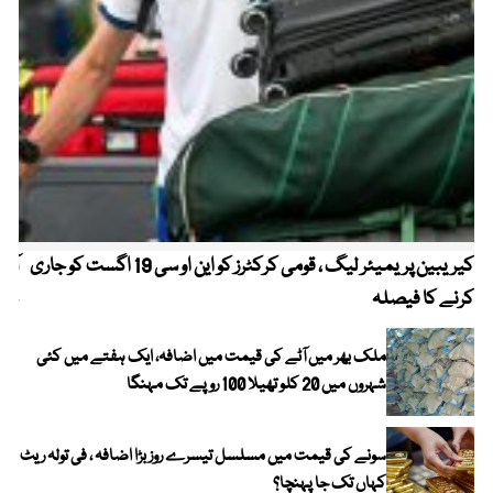
کیریبین پریمیئر لیگ ، قومی کرکٹرز کو این او سی 19 اگست کو جاری
آز
کرنے کا فیصلہ
چھی
ملک بھر میں آٹے کی قیمت میں اضافہ، ایک ہفتے میں کئی
شہروں میں 20 کلو تھیلا 100 روپے تک مہنگا
سونے کی قیمت میں مسلسل تیسرے روز بڑا اضافہ ، فی تولہ ریٹ
کہاں تک جا پہنچا؟