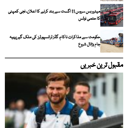
میٹرو بس سروس 11 اگست سے بند کرنے کا اعلان، نجی کمپنی
کا حتمی نوٹس
حکومت سے مذاکرات ناکام، گڈز ٹرانسپورٹرز کی ملک گیر پہیہ
جام ہڑتال شروع
مقبول ترین خبریں