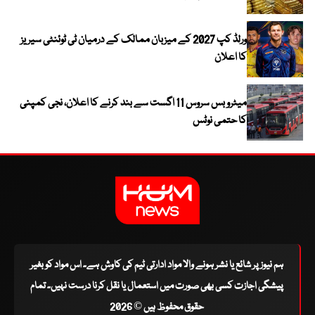
ورلڈ کپ 2027 کے میزبان ممالک کے درمیان ٹی ٹوئنٹی سیریز
کا اعلان
میٹرو بس سروس 11 اگست سے بند کرنے کا اعلان، نجی کمپنی
کا حتمی نوٹس
ہم نیوز پر شائع یا نشر ہونے والا مواد ادارتی ٹیم کی کاوش ہے۔ اس مواد کو بغیر
پیشگی اجازت کسی بھی صورت میں استعمال یا نقل کرنا درست نہیں۔ تمام
حقوق محفوظ ہیں © 2026