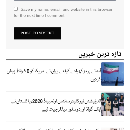
Save my name, email, and website in this browser
for the next time I comment.
تازہ ترین خبریں
آبنائے ہرمز کھولنے کیلئے ایران نے امریکا کو 6 شرائط پیش
کر دیں
انٹرنیشنل نیوکلیئر سائنس اولمپیاڈ 2026، پاکستان نے
ایک گولڈ اور دو سلور میڈلز جیت لیے