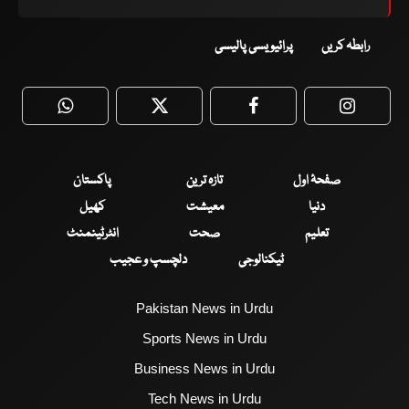
رابطہ کریں
پرائیویسی پالیسی
WhatsApp
Twitter
Facebook
Faceboo
صفحۂ اول
تازہ ترین
پاکستان
دنیا
معیشت
کھیل
تعلیم
صحت
انٹرٹینمنٹ
ٹیکنالوجی
دلچسپ و عجیب
Pakistan News in Urdu
Sports News in Urdu
Business News in Urdu
Tech News in Urdu