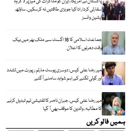
پاکستان نے امریکا، ایران کو مذاکرات کی میز پر لا کر وہ
سفارتی کردار اداکیا جو بڑی طاقتیں نہ کرسکیں، ساؤتھ
ایشین وائسز
جماعت اسلامی کا 16 اگست سے ملک بھر میں بیک
وقت دھرنوں کا اعلان
میر رضا علی کیس: دوسری پوسٹ مارٹم رپورٹ میں تشدد
اور گولی لگنے کے اہم شواہد سامنے آگئے
میر رضا علی کیس، جبران ناصر کا تفتیشی ٹیم تبدیل کرنے
کا مطالبہ، والدین کا موقف بھی آ گیا
ہمیں فالو کریں