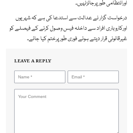
اورانتظامی طورپرجائزنہیں۔
درخواست گزار نے عدالت سے استدعا کی ہے کہ شہریوں
اورکاروباری افراد سے داخلہ فیس وصول کرنے کے فیصلے کو
غیرقانونی قرار دیتے ہوئے فوری طور پرختم کیا جائے۔
LEAVE A REPLY