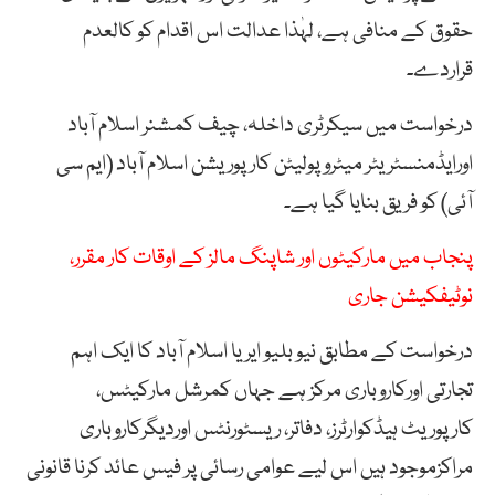
حقوق کے منافی ہے، لہٰذا عدالت اس اقدام کو کالعدم
قراردے۔
درخواست میں سیکرٹری داخلہ، چیف کمشنر اسلام آباد
اورایڈمنسٹریٹر میٹروپولیٹن کارپوریشن اسلام آباد (ایم سی
آئی) کو فریق بنایا گیا ہے۔
پنجاب میں مارکیٹوں اور شاپنگ مالز کے اوقات کار مقرر،
نوٹیفکیشن جاری
درخواست کے مطابق نیو بلیو ایریا اسلام آباد کا ایک اہم
تجارتی اورکاروباری مرکز ہے جہاں کمرشل مارکیٹس،
کارپوریٹ ہیڈکوارٹرز، دفاتر، ریسٹورنٹس اوردیگرکاروباری
مراکزموجود ہیں اس لیے عوامی رسائی پر فیس عائد کرنا قانونی