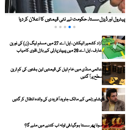
پیٹرول اور ڈیزل سستا، حکومت نے نئی قیمتوں کا اعلان کر دیا
آزاد کشمیر الیکشن ، ایل اے 27 میں مسلم لیگ (ن) کی نورین
عارف ، ایل اے 28 میں پیپلز پارٹی کے بازل نقوی کامیاب
عالمی منڈی میں خام تیل کی قیمتیں تین ہفتوں کی کم ترین
سطح پر آ گئیں
پشاور زلمی کے مالک جاوید آفریدی کی والدہ انتقال کر گئیں
سونا پھر سستا ہوگیا،فی تولہ اب کتنے میں ملے گا؟