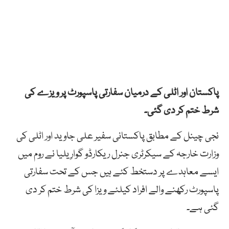
پاکستان اور اٹلی کے درمیان سفارتی پاسپورٹ پر ویزے کی
شرط ختم کر دی گئی۔
نجی چینل کے مطابق پاکستانی سفیر علی جاوید اور اٹلی کی
وزارت خارجہ کے سیکرٹری جنرل ریکارڈو گوارِیلیا نے روم میں
ایسے معاہدے پر دستخط کئے ہیں جس کے تحت سفارتی
پاسپورٹ رکھنے والے افراد کیلئے ویزا کی شرط ختم کر دی
گئی ہے۔