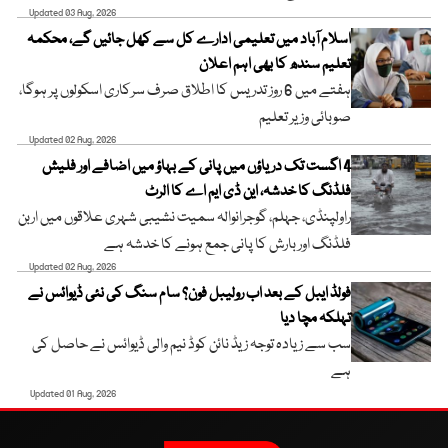
Updated 03 Aug, 2026
اسلام آباد میں تعلیمی ادارے کل سے کھل جائیں گے، محکمہ
تعلیم سندھ کا بھی اہم اعلان
ہفتے میں 6 روز تدریس کا اطلاق صرف سرکاری اسکولوں پر ہوگا،
صوبائی وزیر تعلیم
Updated 02 Aug, 2026
4 اگست تک دریاؤں میں پانی کے بہاؤ میں اضافے اور فلیش
فلڈنگ کا خدشہ، این ڈی ایم اے کا الرٹ
راولپنڈی، جہلم، گوجرانوالہ سمیت نشیبی شہری علاقوں میں اربن
فلڈنگ اور بارش کا پانی جمع ہونے کا خدشہ ہے
Updated 02 Aug, 2026
فولڈ ایبل کے بعد اب رولیبل فون؟ سام سنگ کی نئی ڈیوائس نے
تہلکہ مچا دیا
سب سے زیادہ توجہ زیڈ نائن کوڈ نیم والی ڈیوائس نے حاصل کی
ہے
Updated 01 Aug, 2026