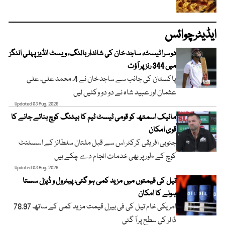
ایڈیٹرچوائس
دوسرا ٹیسٹ، ساجد خان کی شاندار بالنگ، ویسٹ انڈیز پہلی اننگز
میں 344 رنز پر آؤٹ
پاکستان کی جانب سے ساجد خان نے 4، محمد علی، علی
عثمان اور عبید شاہ نے دو دو وکٹیں لیں
Updated 03 Aug, 2026
مائیک اسمتھ کو قومی ٹیسٹ ٹیم کا بیٹنگ کوچ بنائے جانے کا
قوی امکان
جنوبی افریقی کرکٹر اس سے قبل ملتان سلطانز کے اسسٹنٹ
کوچ کے طور پر بھی خدمات انجام دے چکے ہیں
Updated 03 Aug, 2026
تیل کی قیمتوں میں مزید کمی ہو گئی، پیٹرول و ڈیزل سستا
ہونے کا امکان
امریکی خام تیل کی فی بیرل قیمت مزید کمی کے ساتھ 78.97
ڈالر کی سطح پر آ گئی