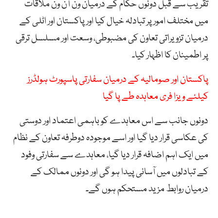
تقریب سے قبل دونوں حکام کے درمیان ون آن ون ملاقات
میں مختلف امور پر تبادلہ خیال کیا اور پاکستان اور اٹلی کے
درمیان تزویراتی تعاون کی مضبوطی، وسعت اور مسلسل ترقی
پر اطمینان کا اظہار کیا۔
پاکستان اور صومالیہ کے درمیان سفارتی پاسپورٹ ہولڈرز
کیلئے ویزا فری معاہدہ طے پا گیا
دونوں جانب سے اس معاہدے کو باہمی اعتماد اور دوستی
کی عکاسی قرار دیا گیا اور اسے موجودہ دوطرفہ تعاون کے نظام
میں ایک اہم اضافہ قرار دیا گیا، معاہدے سے سفارتی وفود
کے تبادلوں میں آسانی پیدا ہو گی اور دونوں ممالک کے
درمیان روابط مزید مستحکم ہوں گے۔