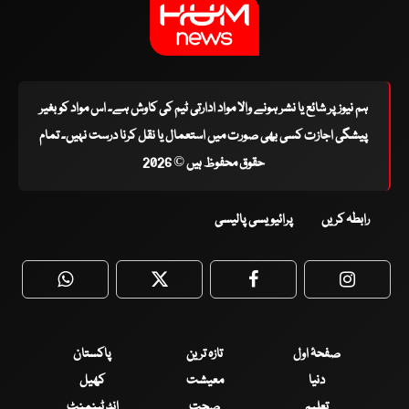
ہم نیوز پر شائع یا نشر ہونے والا مواد ادارتی ٹیم کی کاوش ہے۔ اس مواد کو بغیر
پیشگی اجازت کسی بھی صورت میں استعمال یا نقل کرنا درست نہیں۔ تمام
حقوق محفوظ ہیں © 2026
رابطہ کریں
پرائیویسی پالیسی
WhatsApp
Twitter
Facebook
Faceboo
صفحۂ اول
تازہ ترین
پاکستان
دنیا
معیشت
کھیل
تعلیم
صحت
انٹرٹینمنٹ