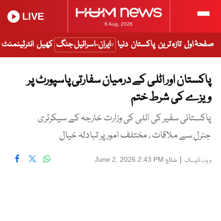
LIVE
6 Aug, 2026
صفحۂ اول
تازہ ترین
پاکستان
دنیا
ایران-اسرائیل جنگ
کھیل
انٹرٹینمنٹ
پاکستان اور اٹلی کے درمیان سفارتی پاسپورٹ پر
ویزے کی شرط ختم
پاکستانی سفیر کی اٹلی کی وزارت خارجہ کے سیکرٹری
جنرل سے ملاقات ، مختلف امور پر تبادلہ خیال
|
شائع
June 2, 2026 2:43 PM
ویب ڈیسک