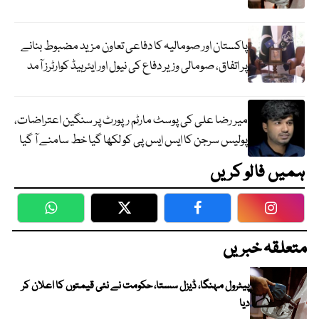
پاکستان اور صومالیہ کا دفاعی تعاون مزید مضبوط بنانے
پر اتفاق، صومالی وزیر دفاع کی نیول اور ایئرہیڈ کوارٹرز آمد
میر رضا علی کی پوسٹ مارٹم رپورٹ پر سنگین اعتراضات،
پولیس سرجن کا ایس ایس پی کو لکھا گیا خط سامنے آ گیا
ہمیں فالو کریں
WhatsApp
Twitter
Facebook
Faceboo
متعلقہ خبریں
پیٹرول مہنگا، ڈیزل سستا، حکومت نے نئی قیمتوں کا اعلان کر
دیا