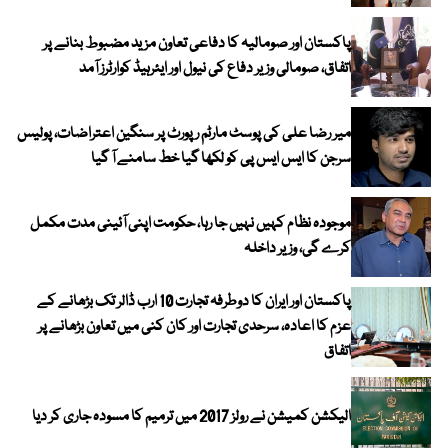
پاکستان اور صومالیہ کا دفاعی تعاون مزید مضبوط بنانے پر
اتفاق، صومالی وزیر دفاع کی نیول اور ایئرہیڈ کوارٹرز آمد
میر رضا علی کی پوسٹ مارٹم رپورٹ پر سنگین اعتراضات، پولیس
سرجن کا ایس ایس پی کو لکھا گیا خط سامنے آ گیا
موجودہ نظام کہیں نہیں جا رہا، حکومت اپنی آئینی مدت مکمل
کرے گی، وزیر داخلہ
پاکستان اور ایران کا دوطرفہ تجارت 10 ارب ڈالر تک بڑھانے کے
عزم کا اعادہ، سرحدی تجارت اور کان کنی میں تعاون بڑھانے پر
اتفاق
الیکشن کمیشن نے رولز 2017 میں ترمیم کا مسودہ جاری کر دیا