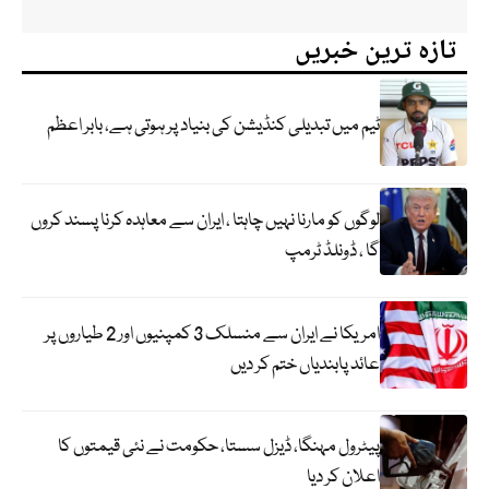
تازہ ترین خبریں
ٹیم میں تبدیلی کنڈیشن کی بنیاد پر ہوتی ہے، بابر اعظم
لوگوں کو مارنا نہیں چاہتا ، ایران سے معاہدہ کرنا پسند کروں
گا ، ڈونلڈ ٹرمپ
امریکا نے ایران سے منسلک 3 کمپنیوں اور 2 طیاروں پر
عائد پابندیاں ختم کر دیں
پیٹرول مہنگا، ڈیزل سستا، حکومت نے نئی قیمتوں کا
اعلان کر دیا