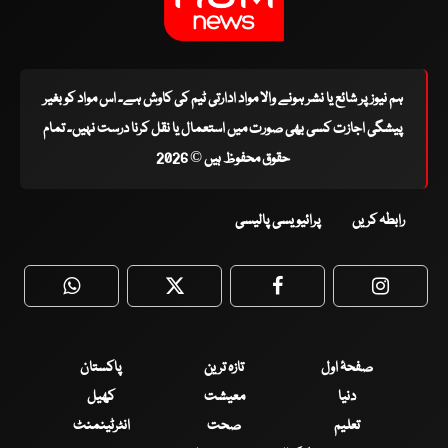
ہم نیوز پر شائع یا نشر ہونے والا مواد ادارتی ٹیم کی کاوش ہے۔ اس مواد کو بغیر
پیشگی اجازت کسی بھی صورت میں استعمال یا نقل کرنا درست نہیں۔ تمام
حقوق محفوظ ہیں © 2026
رابطہ کریں
پرائیویسی پالیسی
WhatsApp
Twitter
Facebook
Faceboo
صفحۂ اول
تازہ ترین
پاکستان
دنیا
معیشت
کھیل
تعلیم
صحت
انٹرٹینمنٹ