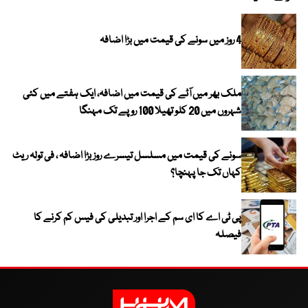
4 روز میں سونے کی قیمت میں بڑا اضافہ
ملک بھر میں آٹے کی قیمت میں اضافہ، ایک ہفتے میں کئی
شہروں میں 20 کلو تھیلا 100 روپے تک مہنگا
سونے کی قیمت میں مسلسل تیسرے روز بڑا اضافہ ، فی تولہ ریٹ
کہاں تک جا پہنچا؟
پی ٹی اے کا ای سم کے اجرا اور تبدیلی کی فیس کم کرنے کا
فیصلہ