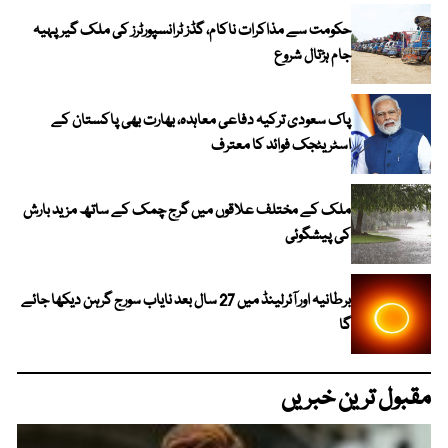
حکومت سے مذاکرات ناکام، گڈز ٹرانسپورٹرز کی ملک گیر پہیہ
جام ہڑتال شروع
پاک سعودی ترکیہ دفاعی معاہدہ، بھارت بھی پاکستان کے
اسٹریٹجک فوائد کا معترف
ملک کے مختلف علاقوں میں گرج چمک کے ساتھ مزید بارش
کی پیشگوئی
برطانیہ اور آئرلینڈ میں 27 سال بعد نایاب سورج گرہن دیکھا جائے
گا
مقبول ترین خبریں