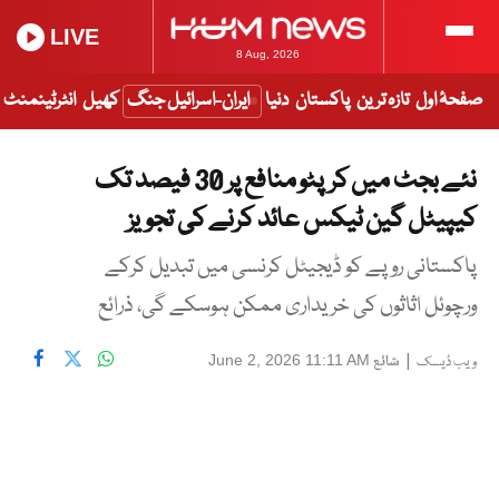
LIVE
8 Aug, 2026
صفحۂ اول
تازہ ترین
پاکستان
دنیا
ایران-اسرائیل جنگ
کھیل
انٹرٹینمنٹ
نئے بجٹ میں کرپٹو منافع پر 30 فیصد تک
کیپیٹل گین ٹیکس عائد کرنے کی تجویز
پاکستانی روپے کو ڈیجیٹل کرنسی میں تبدیل کرکے
ورچوئل اثاثوں کی خریداری ممکن ہوسکے گی، ذرائع
|
شائع
June 2, 2026 11:11 AM
ویب ڈیسک