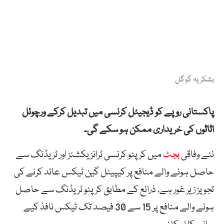
بشکریہ گوگل
پاکستانی روپے کو ڈیجیٹل کرنسی میں تبدیل کرکے ورچوئل
اثاثوں کی خریداری ممکن ہو سکے گی۔
نئے وفاقی
بجٹ
میں کرپٹو کرنسی ٹرانزیکشنز اور ٹریڈنگ سے
حاصل ہونے والے منافع پر کیپیٹل گین ٹیکس عائد کرنے کی
تجویز زیر غور ہے، ذرائع کے مطابق کرپٹو ٹریڈنگ سے حاصل
ہونے والے منافع پر 15 سے 30 فیصد تک ٹیکس نافذ کیے