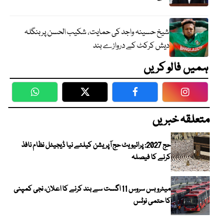
شیخ حسینہ واجد کی حمایت، شکیب الحسن پر بنگلہ
دیش کرکٹ کے دروازے بند
ہمیں فالو کریں
WhatsApp
Twitter
Facebook
Faceboo
متعلقہ خبریں
حج 2027: پرائیویٹ حج آپریشن کیلئے نیا ڈیجیٹل نظام نافذ
کرنے کا فیصلہ
میٹرو بس سروس 11 اگست سے بند کرنے کا اعلان، نجی کمپنی
کا حتمی نوٹس