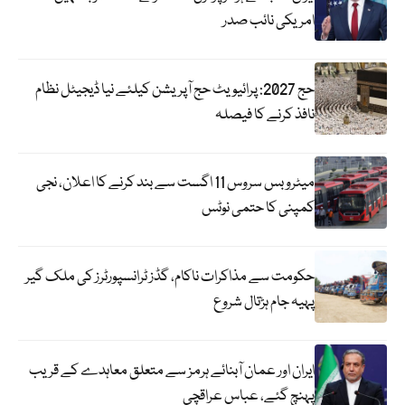
امریکی نائب صدر
حج 2027: پرائیویٹ حج آپریشن کیلئے نیا ڈیجیٹل نظام
نافذ کرنے کا فیصلہ
میٹرو بس سروس 11 اگست سے بند کرنے کا اعلان، نجی
کمپنی کا حتمی نوٹس
حکومت سے مذاکرات ناکام، گڈز ٹرانسپورٹرز کی ملک گیر
پہیہ جام ہڑتال شروع
ایران اور عمان آبنائے ہرمز سے متعلق معاہدے کے قریب
پہنچ گئے، عباس عراقچی