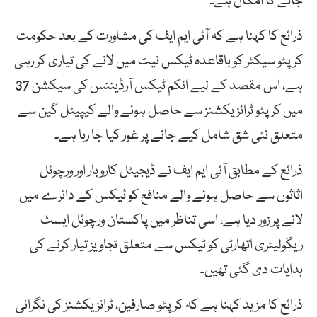
جانے کا امکان ہے۔
ذرائع کا کہنا ہے کہ آئی ایم ایف کی مشاورت کے بعد حکومت
کرپٹو سیکٹر کو باقاعدہ ٹیکس نیٹ میں لانے کی تیاری کر رہی
ہے، اس مقصد کے لیے انکم ٹیکس آرڈیننس کی سیکشن 37
میں کرپٹو ٹرانزیکشنز سے حاصل ہونے والے کیپیٹل گین سے
متعلق نئی شق شامل کیے جانے پر غور کیا جا رہا ہے۔
ذرائع کے مطابق آئی ایم ایف نے ڈیجیٹل کاروبار اور ورچوئل
اثاثوں سے حاصل ہونے والے منافع کو ٹیکس کے دائرے میں
لانے پر زور دیا ہے، اسی تناظر میں پاکستان ورچوئل ایسٹ
ریگولیٹری اتھارٹی کو ٹیکس سے متعلق تجاویز تیار کرنے کی
ہدایات دی گئی تھیں۔
ذرائع کا مزید کہنا ہے کہ کرپٹو صارفین، ٹرانزیکشنز کی نگرانی