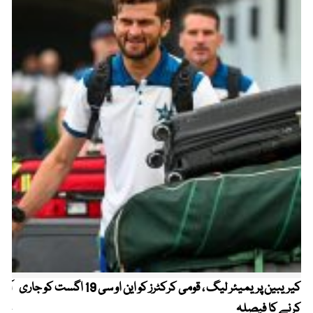
کیریبین پریمیئر لیگ ، قومی کرکٹرز کو این او سی 19 اگست کو جاری
آز
کرنے کا فیصلہ
چھی