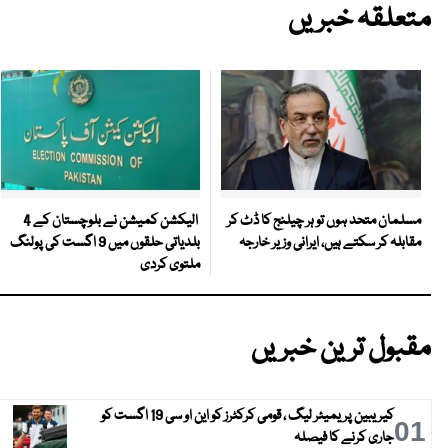
متعلقہ خبریں
الیکشن کمیشن نے بلوچستان کے 4
مسلمان متحد ہوں تو ہر چیلنج کا ڈٹ کر
بلدیاتی حلقوں میں 9 اگست کی پولنگ
مقابلہ کر سکتے ہیں، ایرانی وزیر خارجہ
ملتوی کردی
مقبول ترین خبریں
کیریبین پریمیئر لیگ ، قومی کرکٹرز کو این او سی 19 اگست کو
01
جاری کرنے کا فیصلہ