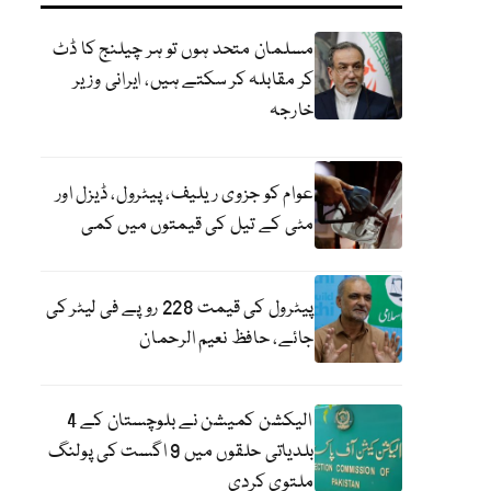
مسلمان متحد ہوں تو ہر چیلنج کا ڈٹ
کر مقابلہ کر سکتے ہیں، ایرانی وزیر
خارجہ
عوام کو جزوی ریلیف، پیٹرول، ڈیزل اور
مٹی کے تیل کی قیمتوں میں کمی
پیٹرول کی قیمت 228 روپے فی لیٹر کی
جائے، حافظ نعیم الرحمان
الیکشن کمیشن نے بلوچستان کے 4
بلدیاتی حلقوں میں 9 اگست کی پولنگ
ملتوی کردی