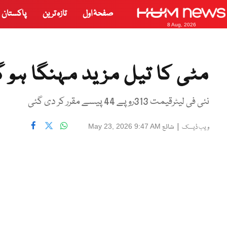
صفحۂ اول
تازہ ترین
پاکستان
8 Aug, 2026
مٹی کا تیل مزید مہنگا ہو گ
نئی فی لیٹرقیمت 313روپے 44 پیسے مقرر کر دی گئی
|
شائع
May 23, 2026 9:47 AM
ویب ڈیسک