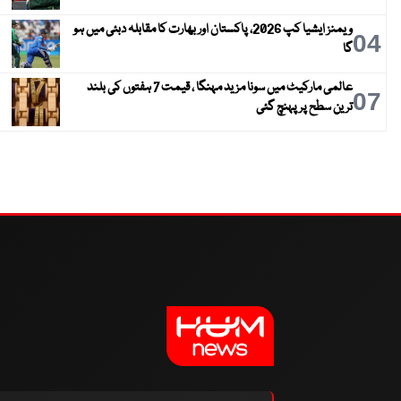
ویمنز ایشیا کپ 2026، پاکستان اور بھارت کا مقابلہ دبئی میں ہو
04
گا
عالمی مارکیٹ میں سونا مزید مہنگا ، قیمت 7 ہفتوں کی بلند
07
ترین سطح پر پہنچ گئی