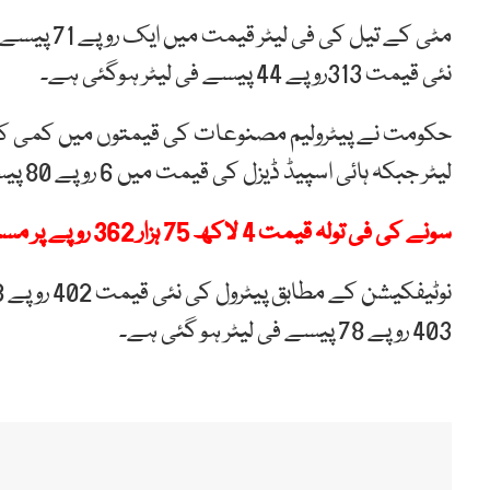
مٹی کے تیل
نئی قیمت 313روپے 44 پیسے فی لیٹر ہوگئی ہے۔
لیٹر جبکہ ہائی اسپیڈ ڈیزل کی قیمت میں 6 روپے 80 پیسے فی لیٹر کمی کی گئی ہے۔
سونے کی فی تولہ قیمت 4 لاکھ 75 ہزار 362 روپے پر مستحکم
403 روپے 78 پیسے فی لیٹر ہو گئی ہے۔