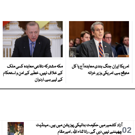
امریکا ایران جنگ بندی معاہدہ آج یا کل
مکہ مشترکہ دفاعی معاہدہ کسی ملک
متوقع ہے، امریکی وزیر خزانہ
کے خلاف نہیں، خطے کے امن و استحکام
کے لیے ہے، اردوان
آزاد کشمیر میں حکومت بنانیکی پوزیشن میں ہیں ، مینڈیٹ
3
02
چھیننے نہیں دیں گے ، رانا ثناء اللہ ، امیر مقام