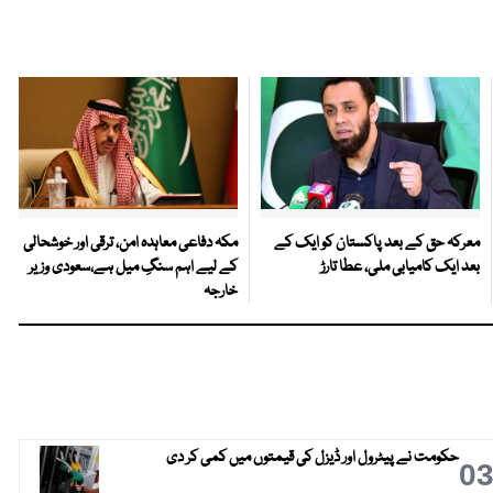
معرکہ حق کے بعد پاکستان کو ایک کے
مکہ دفاعی معاہدہ امن، ترقی اور خوشحالی
بعد ایک کامیابی ملی، عطا تارڑ
کے لیے اہم سنگِ میل ہے،سعودی وزیر
خارجہ
حکومت نے پیٹرول اور ڈیزل کی قیمتوں میں کمی کر دی
0