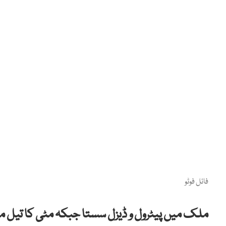
فائل فوٹو
ملک میں پیٹرول و ڈیزل سستا جبکہ مٹی کا تیل مز