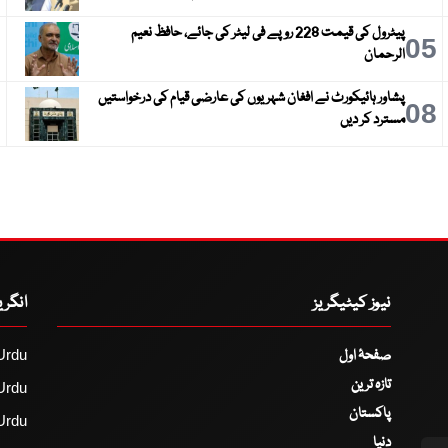
پیٹرول کی قیمت 228 روپے فی لیٹر کی جائے، حافظ نعیم
6
05
الرحمان
پشاور ہائیکورٹ نے افغان شہریوں کی عارضی قیام کی درخواستیں
9
08
مسترد کر دیں
نیوز کیٹیگریز
انگر
صفحۂ اول
Urdu
تازہ ترین
Urdu
پاکستان
Urdu
دنیا