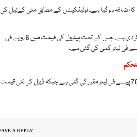
 کی فی لیٹر قیمت میں ایک روپے 71 پیسے کا اضافہ ہوگیا ہے۔ نوٹیفکیشن کے مطابق مٹی کےتیل کی
حکومت نے پیٹرولیم مصنوعات کی قیمتوں میں کمی کر دی ہے، جس کے تحت پیٹرول کی قیمت میں 6 روپے فی
نوٹیفکیشن کے مطابق پیٹرول کی نئی قیمت 402 روپے 78 پیسے فی لیٹر مقرر کی گئی ہے جبکہ ڈیزل کی نئی قیمت
EAVE A REPLY