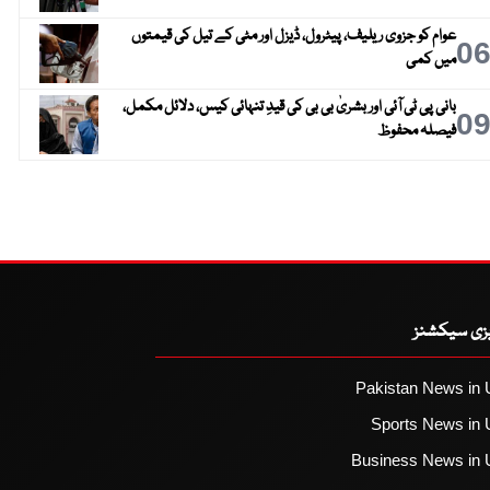
عوام کو جزوی ریلیف، پیٹرول، ڈیزل اور مٹی کے تیل کی قیمتوں
0
میں کمی
بانی پی ٹی آئی اور بشریٰ بی بی کی قیدِ تنہائی کیس، دلائل مکمل،
0
فیصلہ محفوظ
یزی سیکشنز
Pakistan News in 
Sports News in 
Business News in 