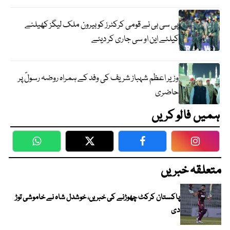
پی سی بی نے قومی کرکٹرز کو بیرون ملک لیگز کھیلنے
کیلئے این او سی جاری کر دیئے
وزیر اعظم شہباز شریف کی وفد کے ہمراہ روضہ رسولؐ پر
حاضری
ہمیں فالو کریں
WhatsApp
Twitter
Facebook
Faceboo
متعلقہ خبریں
پاکستان کرکٹ چھوڑنے کی خبریں، خوشدل شاہ نے خاموشی توڑ
دی