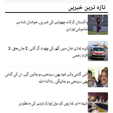
تازہ ترین خبریں
پاکستان کرکٹ چھوڑنے کی خبریں، خوشدل شاہ نے
خاموشی توڑ دی
ڈیرہ غازی خان میں گھر کی چھت گر گئی ، 2 جاں بحق ، 3
افراد زخمی
الٹی گنتی والے خود بھی سیدھے ہو جائیں گے ، ان کی گنتی
بھی سیدھی ہو جائیگی ، رانا ثناء اللہ
شہداء اور غازیوں کو سول ایوارڈز دینے کی منظوری