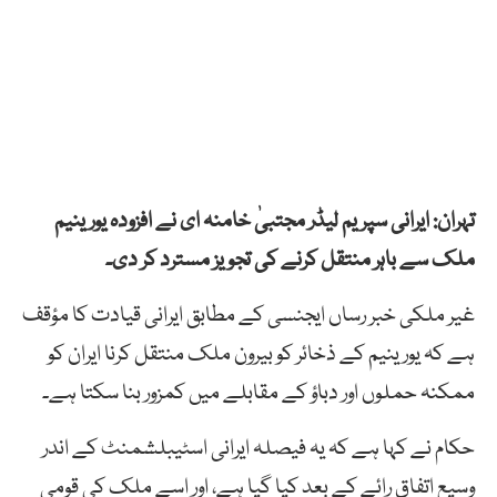
تہران: ایرانی سپریم لیڈر مجتبیٰ خامنہ ای نے افزودہ یورینیم
ملک سے باہر منتقل کرنے کی تجویز مسترد کر دی۔
غیر ملکی خبر رساں ایجنسی کے مطابق ایرانی قیادت کا مؤقف
ہے کہ یورینیم کے ذخائر کو بیرون ملک منتقل کرنا ایران کو
ممکنہ حملوں اور دباؤ کے مقابلے میں کمزور بنا سکتا ہے۔
حکام نے کہا ہے کہ یہ فیصلہ ایرانی اسٹیبلشمنٹ کے اندر
وسیع اتفاق رائے کے بعد کیا گیا ہے، اور اسے ملک کی قومی