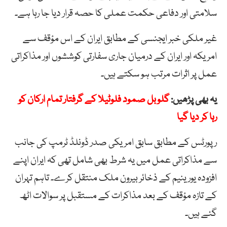
سلامتی اور دفاعی حکمت عملی کا حصہ قرار دیا جا رہا ہے۔
غیر ملکی خبر ایجنسی کے مطابق ایران کے اس مؤقف سے
امریکہ اور ایران کے درمیان جاری سفارتی کوششوں اور مذاکراتی
عمل پر اثرات مرتب ہو سکتے ہیں۔
یہ بھی پڑھیں:
گلوبل صمود فلوٹیلا کے گرفتار تمام ارکان کو
رہا کر دیا گیا
رپورٹس کے مطابق سابق امریکی صدر ڈونلڈ ٹرمپ کی جانب
سے مذاکراتی عمل میں یہ شرط بھی شامل تھی کہ ایران اپنے
افزودہ یورینیم کے ذخائر بیرون ملک منتقل کرے۔ تاہم تہران
کے تازہ مؤقف کے بعد مذاکرات کے مستقبل پر سوالات اٹھ
گئے ہیں۔