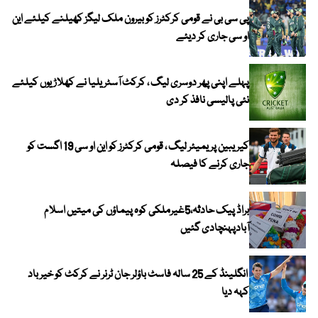
پی سی بی نے قومی کرکٹرز کو بیرون ملک لیگز کھیلنے کیلئے این
او سی جاری کر دیئے
پہلے اپنی پھر دوسری لیگ ، کرکٹ آسٹریلیا نے کھلاڑیوں کیلئے
نئی پالیسی نافذ کر دی
کیریبین پریمیئر لیگ ، قومی کرکٹرز کو این او سی 19 اگست کو
جاری کرنے کا فیصلہ
براڈ پیک حادثہ،5غیرملکی کوہ پیماؤں کی میتیں اسلام
آبادپہنچادی گئیں
انگلینڈ کے 25 سالہ فاسٹ باؤلر جان ٹرنر نے کرکٹ کو خیر باد
کہہ دیا