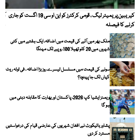
کیریبین پریمیئر لیگ ، قومی کرکٹرز کو این او سی 19 اگست کو جاری
آز
کرنے کا فیصلہ
چھی
ملک بھر میں آٹے کی قیمت میں اضافہ، ایک ہفتے میں کئی
شہروں میں 20 کلو تھیلا 100 روپے تک مہنگا
سونے کی قیمت میں مسلسل تیسرے روز بڑا اضافہ ، فی تولہ ریٹ
کہاں تک جا پہنچا؟
ویمنز ایشیا کپ 2026، پاکستان اور بھارت کا مقابلہ دبئی میں
ہو گا
پشاور ہائیکورٹ نے افغان شہریوں کی عارضی قیام کی درخواستیں
مسترد کر دیں