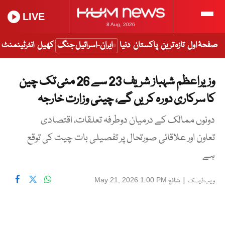
LIVE
8 Aug, 2026
صفحۂ اول
تازہ ترین
پاکستان
دنیا
ایران-اسرائیل جنگ
کھیل
انٹرٹینمنٹ
وزیراعظم شہباز شریف 23 سے 26 مئی تک چین
کا سرکاری دورہ کریں گے، چینی وزارت خارجہ
دونوں ممالک کے درمیان دوطرفہ تعلقات، اقتصادی
تعاون اور علاقائی صورتحال پر تفصیلی بات چیت کی توقع
ہے
|
شائع
May 21, 2026 1:00 PM
ویب ڈیسک