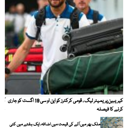
کیریبین پریمیئر لیگ ، قومی کرکٹرز کو این او سی 19 اگست کو جاری
آز
کرنے کا فیصلہ
چھی
ملک بھر میں آٹے کی قیمت میں اضافہ، ایک ہفتے میں کئی