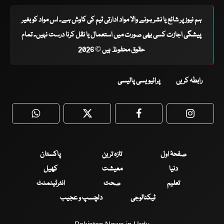
ہم نیوز پر شائع یا نشر ہونے والا مواد ادارتی ٹیم کی کاوش ہے۔ اس مواد کو بغیر
پیشگی اجازت کسی بھی صورت میں استعمال یا نقل کرنا درست نہیں۔ تمام
حقوق محفوظ ہیں © 2026
رابطہ کریں
پرائیویسی پالیسی
WhatsApp
Twitter
Facebook
Faceboo
صفحۂ اول
تازہ ترین
پاکستان
دنیا
معیشت
کھیل
تعلیم
صحت
انٹرٹینمنٹ
ٹیکنالوجی
دلچسپ و عجیب