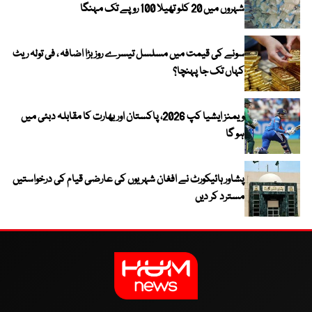
شہروں میں 20 کلو تھیلا 100 روپے تک مہنگا
سونے کی قیمت میں مسلسل تیسرے روز بڑا اضافہ ، فی تولہ ریٹ
کہاں تک جا پہنچا؟
ویمنز ایشیا کپ 2026، پاکستان اور بھارت کا مقابلہ دبئی میں
ہو گا
پشاور ہائیکورٹ نے افغان شہریوں کی عارضی قیام کی درخواستیں
مسترد کر دیں