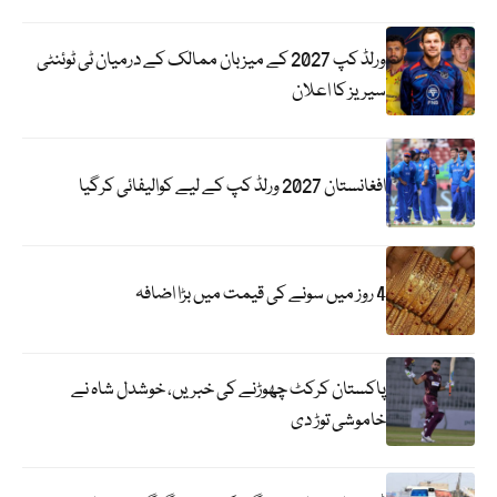
ورلڈ کپ 2027 کے میزبان ممالک کے درمیان ٹی ٹوئنٹی
سیریز کا اعلان
افغانستان 2027 ورلڈ کپ کے لیے کوالیفائی کرگیا
4 روز میں سونے کی قیمت میں بڑا اضافہ
پاکستان کرکٹ چھوڑنے کی خبریں، خوشدل شاہ نے
خاموشی توڑ دی