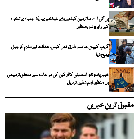
پی آئی اے ملازمین کیلئے بڑی خوشخبری، ایک بنیادی تنخواہ
کے برابر بونس منظور
گروپ کیپٹن عاصم طارق قتل کیس، عدالت نے ملزم کو جیل
بھیج دیا
خیبرپختونخوا اسمبلی کا اراکین کی مراعات سے متعلق ترمیمی
بل منظور، اہم شقیں تبدیل
مقبول ترین خبریں