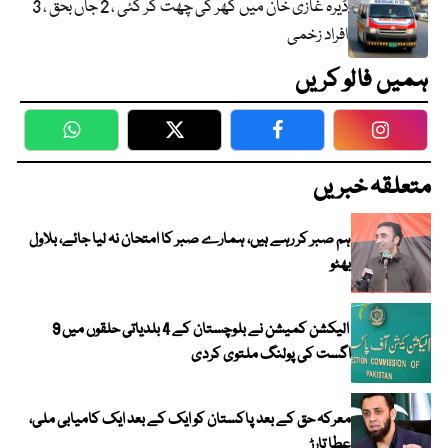
ڈیرہ غازی خان میں گھر کی چھت گر گئی ، 2 جاں بحق ، 3
افراد زخمی
ہمیں فالو کریں
WhatsApp
Twitter
Facebook
Faceboo
متعلقہ خبریں
ہم صبر کر رہے ہیں، ہمارے صبر کا امتحان نہ لیا جائے، بلاول
بھٹو
الیکشن کمیشن نے بلوچستان کے 4 بلدیاتی حلقوں میں 9
اگست کی پولنگ ملتوی کردی
معرکہ حق کے بعد پاکستان کو ایک کے بعد ایک کامیابی ملی،
عطا تارڑ