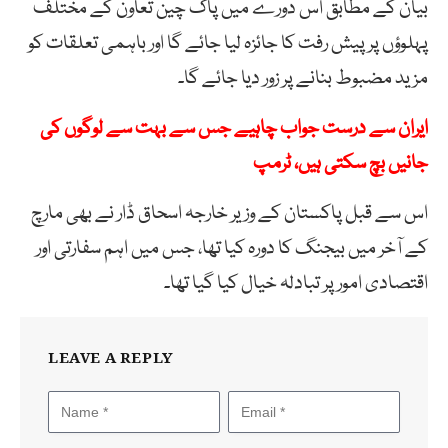
بیان کے مطابق اس دورے میں پاک چین تعاون کے مختلف
پہلوؤں پر پیش رفت کا جائزہ لیا جائے گا اور باہمی تعلقات کو
مزید مضبوط بنانے پر زور دیا جائے گا۔
ایران سے درست جواب چاہیے جس سے بہت سے لوگوں کی
جانیں بچ سکتی ہیں، ٹرمپ
اس سے قبل پاکستان کے وزیر خارجہ اسحاق ڈار نے بھی مارچ
کے آخر میں بیجنگ کا دورہ کیا تھا، جس میں اہم سفارتی اور
اقتصادی امور پر تبادلہ خیال کیا گیا تھا۔
LEAVE A REPLY