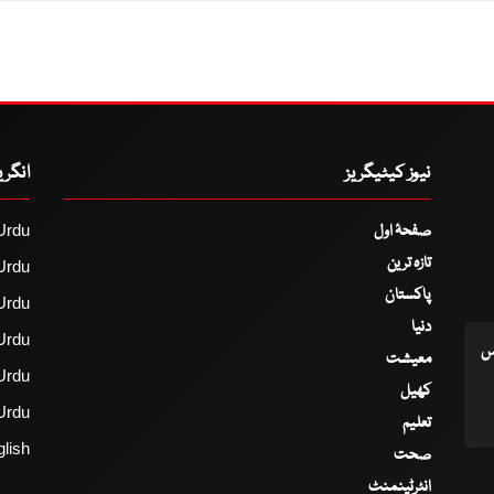
نیوز کیٹیگریز
انگر
صفحۂ اول
Urdu
تازہ ترین
Urdu
پاکستان
Urdu
دنیا
Urdu
اس
معیشت
Urdu
کھیل
Urdu
تعلیم
lish
صحت
انٹرٹینمنٹ