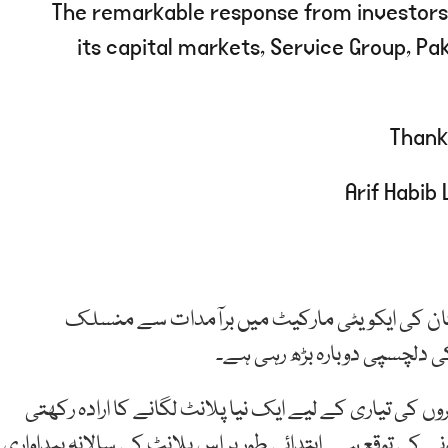
The remarkable response from investors 
its capital markets, Service Group, Pa
Than
ان کی ایکویٹی مارکیٹ میں برآمدات سے منسلک
 دلچسپی دوبارہ بڑھ رہی ہے۔
کی تیاری کے لیے ایک نیا پلانٹ لگانے کا ارادہ رکھتی
اوار جنوری 2028 میں شروع ہونے کی توقع ہے۔ ابتدائی طور پر اس پلانٹ کی سالانہ پیداواری