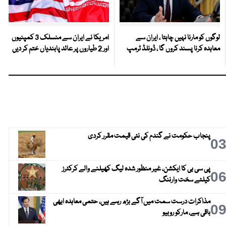
لوگوں کو مارنا نہیں چاہتا ، ایران سے
امریکا نے ایران سے منسلک 3 کمپنیوں
معاہدہ کرنا پسند کروں گا ، ڈونلڈ ٹرمپ
اور 2 طیاروں پر عائد پابندیاں ختم کر دیں
پنجاب حکومت نے گندم کی نئی قیمت مقرر کردی
0
پی سی بی کا ایکشن، غیر منظور شدہ لیگ کھیلنے والے کرکٹرز
0
کیلئے سخت وارننگ
مذاکرات درست سمت میں آگے بڑھ رہے ہیں، حتمی معاہدہ ابھی
0
باقی ہے، مارکو روبیو