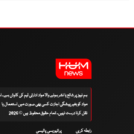
ہم نیوز پر شائع یا نشر ہونے والا مواد ادارتی ٹیم کی کاوش ہے۔ 
مواد کو بغیر پیشگی اجازت کسی بھی صورت میں استعمال یا
نقل کرنا درست نہیں۔ تمام حقوق محفوظ ہیں © 2026
رابطہ کریں
پرائیویسی پالیسی