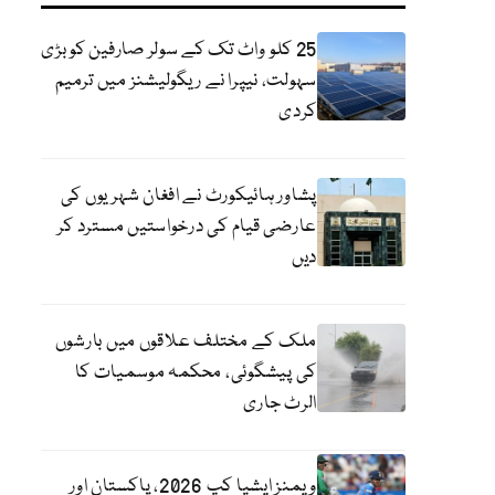
25 کلو واٹ تک کے سولر صارفین کو بڑی
سہولت، نیپرا نے ریگولیشنز میں ترمیم
کردی
پشاور ہائیکورٹ نے افغان شہریوں کی
عارضی قیام کی درخواستیں مسترد کر
دیں
ملک کے مختلف علاقوں میں بارشوں
کی پیشگوئی، محکمہ موسمیات کا
الرٹ جاری
ویمنز ایشیا کپ 2026، پاکستان اور