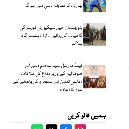
بھارت کا مقابلہ دبئی میں ہو گا
بلوچستان میں سیکیورٹی فورسز کی
کامیاب کارروائیاں، 12 دہشت گرد
ہلاک
فیلڈ مارشل سید عاصم منیر اور
صومالیہ کے وزیر دفاع کی ملاقات،
دفاعی تعاون اور استعدادِ کار بڑھانے کے
عزم کا اعادہ
ہمیں فالو کریں