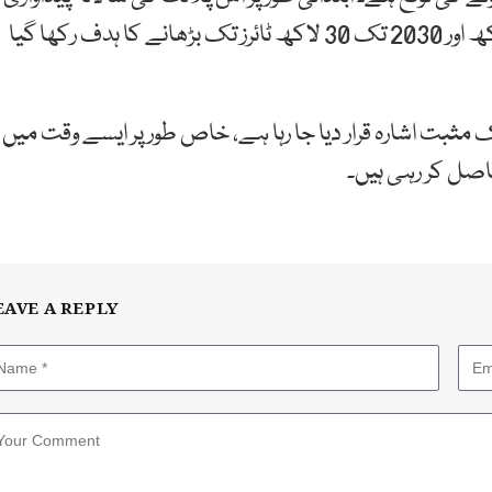
صلاحیت 20 لاکھ ٹائرز ہوگی، جسے 2029 تک 25 لاکھ اور 2030 تک 30 لاکھ ٹائرز تک بڑھانے کا ہدف رکھا گیا
مثبت اشارہ قرار دیا جا رہا ہے، خاص طور پر ایسے وقت میں
اصل کر رہی ہیں۔
EAVE A REPLY