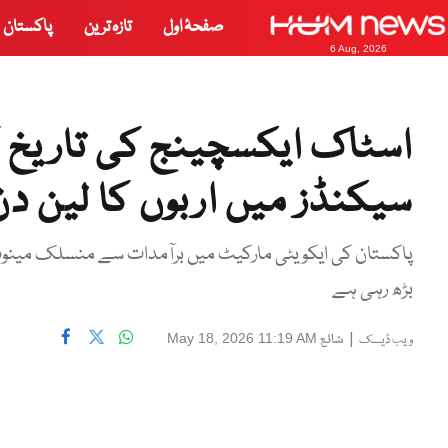
صفحۂ اول
تازہ ترین
پاکستان
6 Aug, 2026
سیکنڈز میں اربوں کا لین 
پاکستان کی ایکویٹی مارکیٹ میں برآمدات سے منسلک مینوفی
بڑھ رہی ہے
|
شائع
May 18, 2026 11:19 AM
ویب ڈیسک