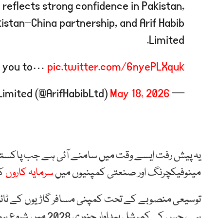
reflects strong confidence in Pakistan,
kistan–China partnership, and Arif Habib
Limited.
k you to…
pic.twitter.com/6nyePLXquk
May 18, 2026
— Arif Habib Limited (@ArifHabibLtd)
یہ پیش رفت ایسے وقت میں سامنے آئی ہے جب پاکست
مینوفیکچرنگ اور صنعتی کمپنیوں میں
سرمایہ کاروں
کی
توسیعی منصوبے کے تحت کمپنی مسافر گاڑیوں کے ٹائروں 
ہے، جس کی کمرشل پید