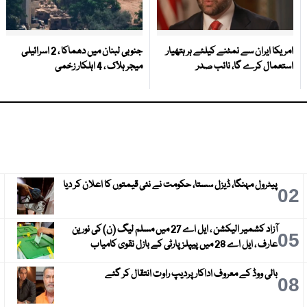
امریکا ایران سے نمٹنے کیلئے ہر ہتھیار
جنوبی لبنان میں دھماکا ، 2 اسرائیلی
استعمال کرے گا، نائب صدر
میجر ہلاک ، 4 اہلکار زخمی
پیٹرول مہنگا، ڈیزل سستا، حکومت نے نئی قیمتوں کا اعلان کر دیا
3
02
آزاد کشمیر الیکشن ، ایل اے 27 میں مسلم لیگ (ن) کی نورین
6
05
عارف ، ایل اے 28 میں پیپلز پارٹی کے بازل نقوی کامیاب
بالی ووڈ کے معروف اداکار پردیپ راوت انتقال کر گئے
9
08