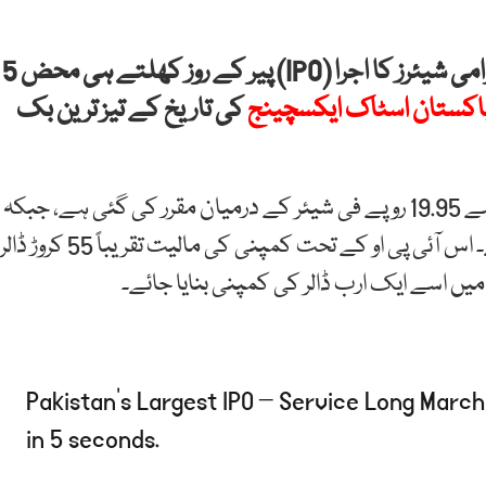
سروس لانگ مارچ ٹائرز لمیٹڈ (SLM) کا ابتدائی عوامی شیئرز کا اجرا (IPO) پیر کے روز کھلتے ہی محض 5
اکستان اسٹاک ایکسچینج
کی تاریخ کے تیز ترین بک
کمپنی کی جانب سے آئی پی او کی قیمت 14.25 روپے سے 19.95 روپے فی شیئر کے درمیان مقرر کی گئی ہے، جبکہ
بک بلڈنگ کا عمل 18 اور 19 مئی 2026 کو شیڈول ہے۔ اس آئی پی او کے تحت کمپنی کی مالیت تقریباً 55 کروڑ ڈالر
میں اسے ایک ارب ڈالر کی کمپنی بنایا جائے۔
Pakistan’s Largest IPO – Service Long March
in 5 seconds.