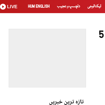
ٹیکنالوجی
دلچسپ و عجیب
HUM ENGLISH
LIVE
اسٹاک ایکسچینج کی تاریخ کا تیز ترین بک بلڈنگ، صرف 5
تازہ ترین خبریں