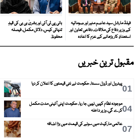
بانی پی ٹی آئی اور بشریٰ بی بی کی قیدِ
فیلڈ مارشل سید عاصم منیر اور صومالیہ
تنہائی کیس، دلائل مکمل، فیصلہ
کے وزیر دفاع کی ملاقات، دفاعی تعاون اور
محفوظ
استعدادِ کار بڑھانے کے عزم کا اعادہ
مقبول ترین خبریں
پیٹرول اور ڈیزل سستا، حکومت نے نئی قیمتوں کا اعلان کر دیا
01
موجودہ نظام کہیں نہیں جا رہا، حکومت اپنی آئینی مدت مکمل
04
کرے گی، وزیر داخلہ
عالمی مارکیٹ میں سونے کی قیمت میں بڑا اضافہ
07