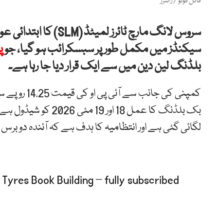
فائل فوٹو / رائٹرز
سیکنڈز میں مکمل طور پر سبسکرائب ہو گیا، جو
پ
بلڈنگ لین دین میں سے ایک قرار دیا جا رہا ہے۔
لگائی گئی ہے اور انتظامیہ کا ہدف ہے کہ آئندہ دو برس 
 Tyres Book Building – fully subscribed