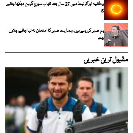
برطانیہ اور آئرلینڈ میں 27 سال بعد نایاب سورج گرہن دیکھا جائے
گا
ہم صبر کر رہے ہیں، ہمارے صبر کا امتحان نہ لیا جائے، بلاول
بھٹو
مقبول ترین خبریں