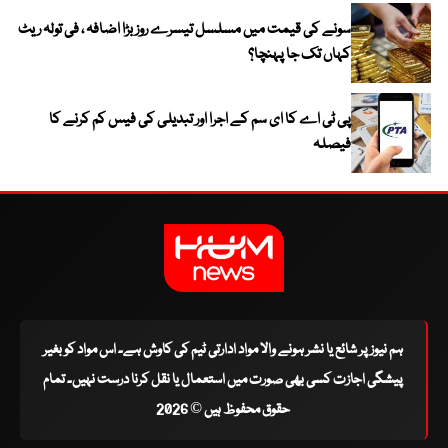
سونے کی قیمت میں مسلسل تیسرے روز بڑا اضافہ ، فی تولہ ریٹ
کہاں تک جا پہنچا؟
پی ٹی اے کا ای سم کے اجرا اور تبدیلی کی فیس کم کرنے کا
فیصلہ
ہم نیوز پر شائع یا نشر ہونے والا مواد ادارتی ٹیم کی کاوش ہے۔ اس مواد کو بغیر
پیشگی اجازت کسی بھی صورت میں استعمال یا نقل کرنا درست نہیں۔ تمام
حقوق محفوظ ہیں © 2026