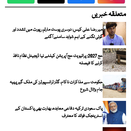
WhatsApp
Twitter
Facebook
Faceboo
متعلقہ خبریں
میر رضا علی کیس: دوسری پوسٹ مارٹم رپورٹ میں تشدد اور
گولی لگنے کے اہم شواہد سامنے آگئے
حج 2027: پرائیویٹ حج آپریشن کیلئے نیا ڈیجیٹل نظام نافذ
کرنے کا فیصلہ
حکومت سے مذاکرات ناکام، گڈز ٹرانسپورٹرز کی ملک گیر پہیہ
جام ہڑتال شروع
پاک سعودی ترکیہ دفاعی معاہدہ، بھارت بھی پاکستان کے
اسٹریٹجک فوائد کا معترف