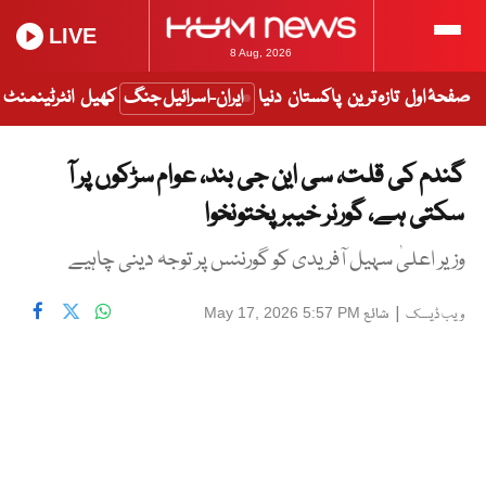
LIVE
8 Aug, 2026
صفحۂ اول
تازہ ترین
پاکستان
دنیا
ایران-اسرائیل جنگ
کھیل
انٹرٹینمنٹ
گندم کی قلت، سی این جی بند، عوام سڑکوں پر آ
سکتی ہے، گورنر خیبر پختونخوا
وزیر اعلیٰ سہیل آفریدی کو گورننس پر توجہ دینی چاہیے
|
شائع
May 17, 2026 5:57 PM
ویب ڈیسک