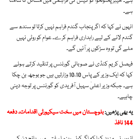
ہے۔ خیبرپختونخوا کو گیس کی فراہمی میں مسائل کا سامنا
ہے۔
انہوں نے کہا کہ اگر پنجاب گندم فراہم نہیں کرتا تو سندھ سے
گندم لانے کے لیے راہداری فراہم کرے۔ عوام کو روٹی نہیں
ملے گی تو وہ سڑکوں پر آئیں گے۔
فیصل کریم کنڈی نے صوبائی گورننس پر تنقید کرتے ہوئے
کہا کہ ایک وزیر کے پاس 10،10 وزارتیں ہیں جو بوجھ بن چکا
ہے۔ جبکہ وزیر اعلیٰ سہیل آفریدی کو گورننس پر توجہ دینی
چاہیے۔
یہ بھی پڑھیں:
بلوچستان میں سخت سیکیورٹی اقدامات، دفعہ
144 نافذ
انہوں نے مزید کہا کہ اگر کوئی رہنما ہفتے میں پانچ دن کسی