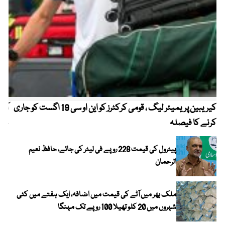
کیریبین پریمیئر لیگ ، قومی کرکٹرز کو این او سی 19 اگست کو جاری
آز
کرنے کا فیصلہ
چھی
پیٹرول کی قیمت 228 روپے فی لیٹر کی جائے، حافظ نعیم
الرحمان
ملک بھر میں آٹے کی قیمت میں اضافہ، ایک ہفتے میں کئی
شہروں میں 20 کلو تھیلا 100 روپے تک مہنگا