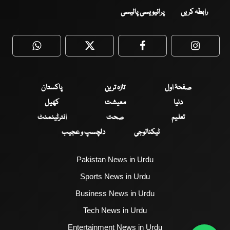
رابطہ کریں
پرائیویسی پالیسی
WhatsApp
Twitter
Facebook
Faceboo
صفحۂ اول
تازہ ترین
پاکستان
دنیا
معیشت
کھیل
تعلیم
صحت
انٹرٹینمنٹ
ٹیکنالوجی
دلچسپ و عجیب
Pakistan News in Urdu
Sports News in Urdu
Business News in Urdu
Tech News in Urdu
Entertainment News in Urdu