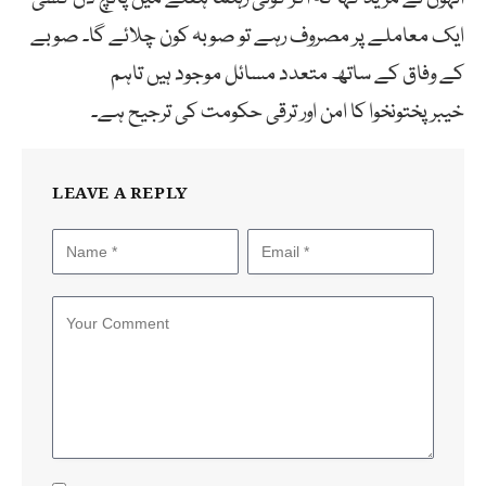
ایک معاملے پر مصروف رہے تو صوبہ کون چلائے گا۔ صوبے
کے وفاق کے ساتھ متعدد مسائل موجود ہیں تاہم
خیبرپختونخوا کا امن اور ترقی حکومت کی ترجیح ہے۔
LEAVE A REPLY