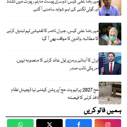
میر رضا علی کیس: دوسری پوسٹ مارٹم رپورٹ میں تشدد
اور گولی لگنے کے اہم شواہد سامنے آگئے
میر رضا علی کیس، جبران ناصر کا تفتیشی ٹیم تبدیل کرنے
کا مطالبہ، والدین کا موقف بھی آ گیا
ایران کا آبنائے ہرمز پر ٹول عائد کرنے کا منصوبہ نہیں،
امریکی نائب صدر
حج 2027: پرائیویٹ حج آپریشن کیلئے نیا ڈیجیٹل نظام
نافذ کرنے کا فیصلہ
ہمیں فالو کریں