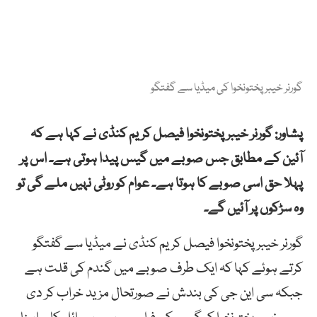
گورنر خیبر پختونخوا کی میڈیا سے گفتگو
پشاور: گورنر خیبر پختونخوا فیصل کریم کنڈی نے کہا ہے کہ
آئین کے مطابق جس صوبے میں گیس پیدا ہوتی ہے۔ اس پر
پہلا حق اسی صوبے کا ہوتا ہے۔ عوام کو روٹی نہیں ملے گی تو
وہ سڑکوں پر آئیں گے۔
گورنر خیبر پختونخوا فیصل کریم کنڈی نے میڈیا سے گفتگو
کرتے ہوئے کہا کہ ایک طرف صوبے میں گندم کی قلت ہے
جبکہ سی این جی کی بندش نے صورتحال مزید خراب کر دی