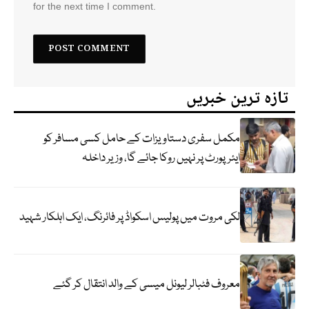
for the next time I comment.
تازہ ترین خبریں
مکمل سفری دستاویزات کے حامل کسی مسافر کو
ایئرپورٹ پر نہیں روکا جائے گا، وزیر داخلہ
لکی مروت میں پولیس اسکواڈ پر فائرنگ، ایک اہلکار شہید
معروف فٹبالر لیونل میسی کے والد انتقال کر گئے