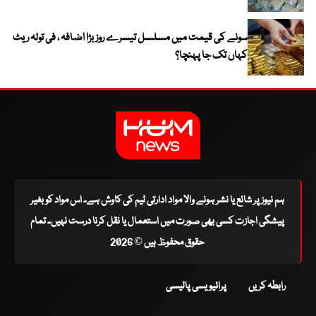
سونے کی قیمت میں مسلسل تیسرے روز بڑا اضافہ ، فی تولہ ریٹ
کہاں تک جا پہنچا؟
ہم نیوز پر شائع یا نشر ہونے والا مواد ادارتی ٹیم کی کاوش ہے۔ اس مواد کو بغیر
پیشگی اجازت کسی بھی صورت میں استعمال یا نقل کرنا درست نہیں۔ تمام
حقوق محفوظ ہیں © 2026
رابطہ کریں
پرائیویسی پالیسی