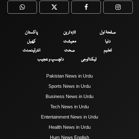
WhatsApp
Twitter
Facebook
Faceboo
صفحۂ اول
تازہ ترین
پاکستان
دنیا
معیشت
کھیل
تعلیم
صحت
انٹرٹینمنٹ
ٹیکنالوجی
دلچسپ و عجیب
Pakistan News in Urdu
Sports News in Urdu
Business News in Urdu
Tech News in Urdu
Entertainment News in Urdu
Health News in Urdu
Hum News English