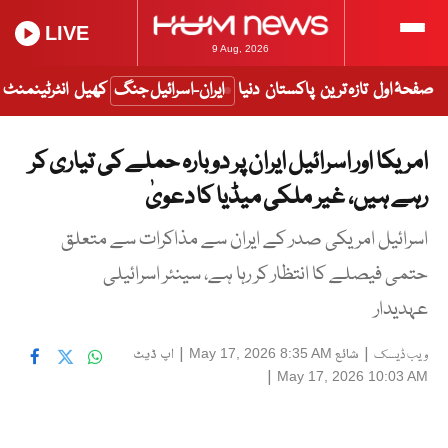
LIVE
9 Aug, 2026
صفحۂ اول
تازہ ترین
پاکستان
دنیا
ایران-اسرائیل جنگ
کھیل
انٹرٹینمنٹ
امریکا اور اسرائیل ایران پر دوبارہ حملے کی تیاری کر
رہے ہیں، غیر ملکی میڈیا کا دعویٰ
اسرائیل امریکی صدر کے ایران سے مذاکرات سے متعلق
حتمی فیصلے کا انتظار کر رہا ہے، سینئر اسرائیلی
عہدیدار
|
شائع
|
اپ ڈیٹ
May 17, 2026 8:35 AM
ویب ڈیسک
|
May 17, 2026 10:03 AM