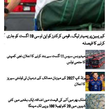
کیریبین پریمیئر لیگ ، قومی کرکٹرز کو این او سی 19 اگست کو جاری
آز
کرنے کا فیصلہ
چھی
میٹرو بس سروس 11 اگست سے بند کرنے کا اعلان، نجی کمپنی
کا حتمی نوٹس
ورلڈ کپ 2027 کے میزبان ممالک کے درمیان ٹی ٹوئنٹی سیریز
کا اعلان
ملک بھر میں آٹے کی قیمت میں اضافہ، ایک ہفتے میں کئی
شہروں میں 20 کلو تھیلا 100 روپے تک مہنگا