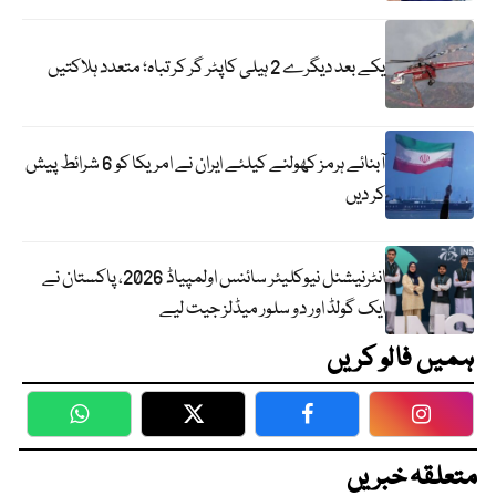
یکے بعد دیگرے 2 ہیلی کاپٹر گر کر تباہ؛ متعدد ہلاکتیں
آبنائے ہرمز کھولنے کیلئے ایران نے امریکا کو 6 شرائط پیش
کر دیں
انٹرنیشنل نیوکلیئر سائنس اولمپیاڈ 2026، پاکستان نے
ایک گولڈ اور دو سلور میڈلز جیت لیے
ہمیں فالو کریں
WhatsApp
Twitter
Facebook
Faceboo
متعلقہ خبریں