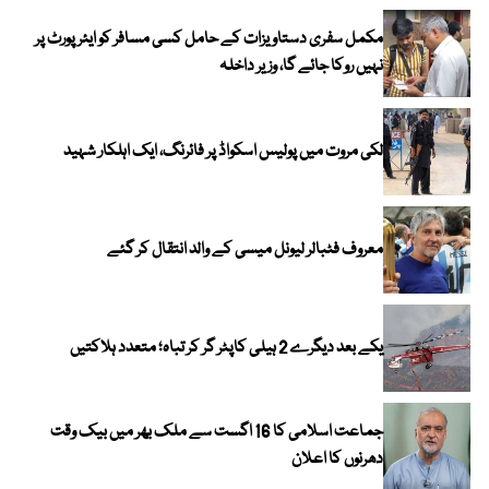
مکمل سفری دستاویزات کے حامل کسی مسافر کو ایئرپورٹ پر
نہیں روکا جائے گا، وزیر داخلہ
لکی مروت میں پولیس اسکواڈ پر فائرنگ، ایک اہلکار شہید
معروف فٹبالر لیونل میسی کے والد انتقال کر گئے
یکے بعد دیگرے 2 ہیلی کاپٹر گر کر تباہ؛ متعدد ہلاکتیں
جماعت اسلامی کا 16 اگست سے ملک بھر میں بیک وقت
دھرنوں کا اعلان