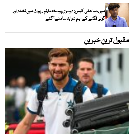
میر رضا علی کیس: دوسری پوسٹ مارٹم رپورٹ میں تشدد اور
گولی لگنے کے اہم شواہد سامنے آگئے
مقبول ترین خبریں