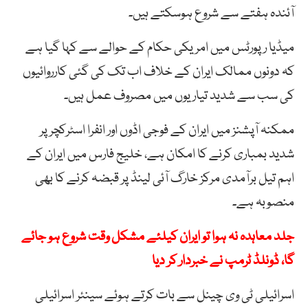
آئندہ ہفتے سے شروع ہوسکتے ہیں۔
میڈیا رپورٹس میں امریکی حکام کے حوالے سے کہا گیا ہے
کہ دونوں ممالک ایران کے خلاف اب تک کی گئی کارروائیوں
کی سب سے شدید تیاریوں میں مصروف عمل ہیں۔
ممکنہ آپشنز میں ایران کے فوجی اڈوں اور انفرا اسٹرکچر پر
شدید بمباری کرنے کا امکان ہے، خلیج فارس میں ایران کے
اہم تیل برآمدی مرکز خارگ آئی لینڈ پر قبضہ کرنے کا بھی
منصوبہ ہے۔
جلد معاہدہ نہ ہوا تو ایران کیلئے مشکل وقت شروع ہو جائے
گا، ڈونلڈ ٹرمپ نے خبردار کر دیا
اسرائیلی ٹی وی چینل سے بات کرتے ہوئے سینئر اسرائیلی