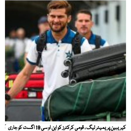
کیریبین پریمیئر لیگ ، قومی کرکٹرز کو این او سی 19 اگست کو جاری
آز