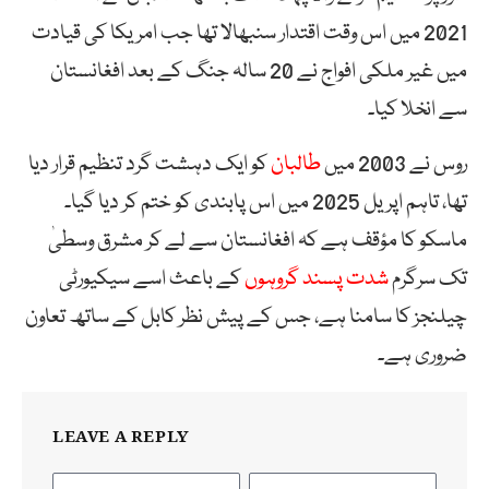
2021 میں اس وقت اقتدار سنبھالا تھا جب امریکا کی قیادت
میں غیر ملکی افواج نے 20 سالہ جنگ کے بعد افغانستان
سے انخلا کیا۔
روس نے 2003 میں
طالبان
کو ایک دہشت گرد تنظیم قرار دیا
تھا، تاہم اپریل 2025 میں اس پابندی کو ختم کر دیا گیا۔
ماسکو کا مؤقف ہے کہ افغانستان سے لے کر مشرق وسطیٰ
تک سرگرم
شدت پسند گروہوں
کے باعث اسے سیکیورٹی
چیلنجز کا سامنا ہے، جس کے پیش نظر کابل کے ساتھ تعاون
ضروری ہے۔
LEAVE A REPLY