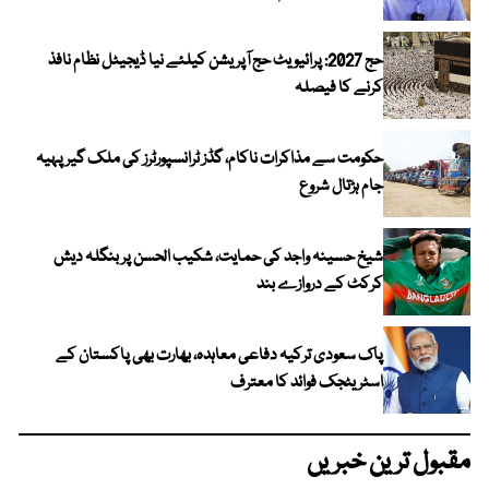
حج 2027: پرائیویٹ حج آپریشن کیلئے نیا ڈیجیٹل نظام نافذ
کرنے کا فیصلہ
حکومت سے مذاکرات ناکام، گڈز ٹرانسپورٹرز کی ملک گیر پہیہ
جام ہڑتال شروع
شیخ حسینہ واجد کی حمایت، شکیب الحسن پر بنگلہ دیش
کرکٹ کے دروازے بند
پاک سعودی ترکیہ دفاعی معاہدہ، بھارت بھی پاکستان کے
اسٹریٹجک فوائد کا معترف
مقبول ترین خبریں