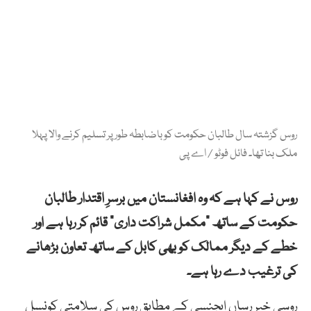
روس گزشتہ سال طالبان حکومت کو باضابطہ طور پر تسلیم کرنے والا پہلا
ملک بنا تھا۔ فائل فوٹو / اے پی
روس نے کہا ہے کہ وہ افغانستان میں برسرِ اقتدار طالبان
حکومت کے ساتھ “مکمل شراکت داری” قائم کر رہا ہے اور
خطے کے دیگر ممالک کو بھی کابل کے ساتھ تعاون بڑھانے
کی ترغیب دے رہا ہے۔
روسی خبر رساں ایجنسی کے مطابق روس کی سلامتی کونسل