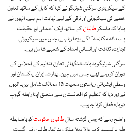
کے سیکریٹری سرگئی شوئیگو نے کہا کہ کابل کے ساتھ تعاون
خطے کی سیکیورٹی اور ترقی کے لیے نہایت اہم ہے۔ انہوں نے
بتایا کہ ماسکو
طالبان
کے ساتھ ایک “عملی اور حقیقت
پسندانہ مکالمہ” آگے بڑھا رہا ہے، جس میں سیکیورٹی،
تجارت، ثقافت اور انسانی امداد کے شعبے شامل ہیں۔
سرگئی شوئیگو یہ بات شنگھائی تعاون تنظیم کے اجلاس کے
دوران کر رہے تھے، جس میں چین، بھارت، ایران، پاکستان اور
وسطی ایشیائی ریاستوں سمیت 10 ممالک شامل ہیں۔ انہوں
نے زور دیا کہ تنظیم کو افغانستان سے متعلق اپنا رابطہ گروپ
دوبارہ فعال کرنا چاہیے۔
واضح رہے کہ روس گزشتہ سال
طالبان حکومت
کو باضابطہ
طور پر تسلیم کرنے والا پہلا ملک بنا تھا۔ طالبان نے اگست