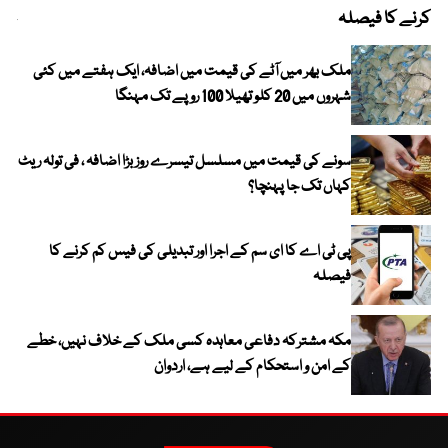
کرنے کا فیصلہ
چھی
ملک بھر میں آٹے کی قیمت میں اضافہ، ایک ہفتے میں کئی
شہروں میں 20 کلو تھیلا 100 روپے تک مہنگا
سونے کی قیمت میں مسلسل تیسرے روز بڑا اضافہ ، فی تولہ ریٹ
کہاں تک جا پہنچا؟
پی ٹی اے کا ای سم کے اجرا اور تبدیلی کی فیس کم کرنے کا
فیصلہ
مکہ مشترکہ دفاعی معاہدہ کسی ملک کے خلاف نہیں، خطے
کے امن و استحکام کے لیے ہے، اردوان