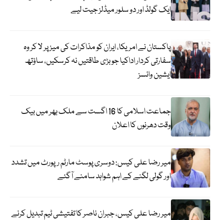
ایک گولڈ اور دو سلور میڈلز جیت لیے
پاکستان نے امریکا، ایران کو مذاکرات کی میز پر لا کر وہ
سفارتی کردار اداکیا جو بڑی طاقتیں نہ کرسکیں، ساؤتھ
ایشین وائسز
جماعت اسلامی کا 16 اگست سے ملک بھر میں بیک
وقت دھرنوں کا اعلان
میر رضا علی کیس: دوسری پوسٹ مارٹم رپورٹ میں تشدد
اور گولی لگنے کے اہم شواہد سامنے آگئے
میر رضا علی کیس، جبران ناصر کا تفتیشی ٹیم تبدیل کرنے