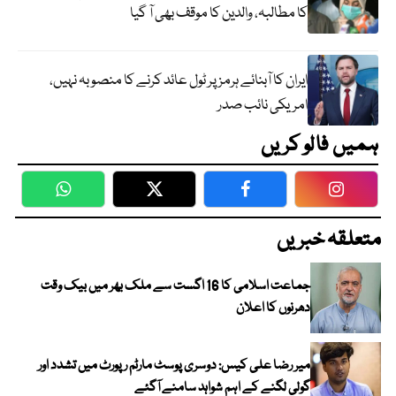
کا مطالبہ، والدین کا موقف بھی آ گیا
ایران کا آبنائے ہرمز پر ٹول عائد کرنے کا منصوبہ نہیں،
امریکی نائب صدر
ہمیں فالو کریں
WhatsApp
Twitter
Facebook
Faceboo
متعلقہ خبریں
جماعت اسلامی کا 16 اگست سے ملک بھر میں بیک وقت
دھرنوں کا اعلان
میر رضا علی کیس: دوسری پوسٹ مارٹم رپورٹ میں تشدد اور
گولی لگنے کے اہم شواہد سامنے آگئے