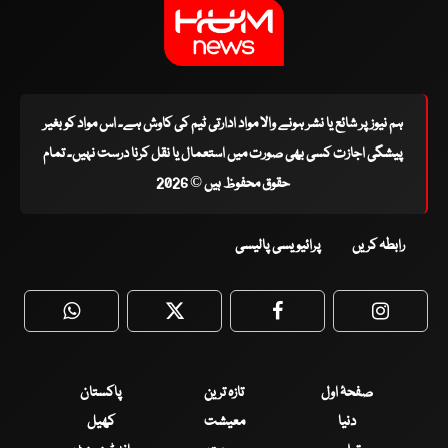
ہم نیوز پر شائع یا نشر ہونے والا مواد ادارتی ٹیم کی کاوش ہے۔ اس مواد کو بغیر
پیشگی اجازت کسی بھی صورت میں استعمال یا نقل کرنا درست نہیں۔ تمام
حقوق محفوظ ہیں © 2026
رابطہ کریں
پرائیویسی پالیسی
WhatsApp
Twitter
Facebook
Faceboo
صفحۂ اول
تازہ ترین
پاکستان
دنیا
معیشت
کھیل