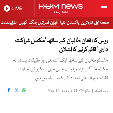
LIVE
9 Aug, 2026
صفحۂ اول
تازہ ترین
پاکستان
دنیا
ایران-اسرائیل جنگ
کھیل
انٹرٹینمنٹ
روس کا افغان طالبان کے ساتھ ‘مکمل شراکت
داری’ قائم کرنے کا اعلان
ماسکو طالبان کے ساتھ ایک “عملی اور حقیقت پسندانہ
مکالمہ” آگے بڑھا رہا ہے، جس میں سیکیورٹی، تجارت،
ثقافت اور انسانی امداد کے شعبے شامل ہیں
|
شائع
May 14, 2026 2:11 PM
ویب ڈیسک