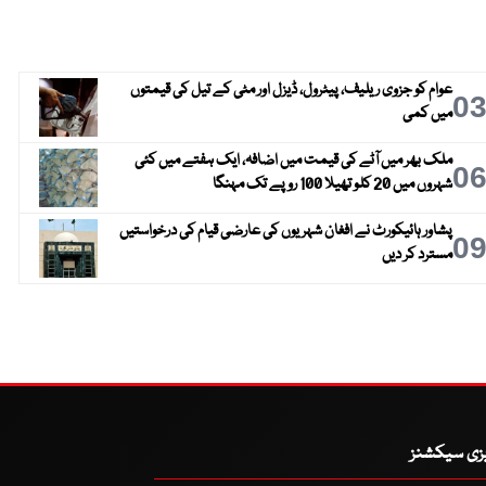
عوام کو جزوی ریلیف، پیٹرول، ڈیزل اور مٹی کے تیل کی قیمتوں
0
میں کمی
ملک بھر میں آٹے کی قیمت میں اضافہ، ایک ہفتے میں کئی
0
شہروں میں 20 کلو تھیلا 100 روپے تک مہنگا
پشاور ہائیکورٹ نے افغان شہریوں کی عارضی قیام کی درخواستیں
0
مسترد کر دیں
یزی سیکشنز