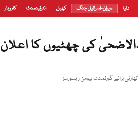
دنیا
ایران-اسرائیل جنگ
کھیل
انٹرٹینمنٹ
کاروبار
لاضحیٰ کی چھٹیوں کا اعلان
ھارٹی برائے گورنمنٹ ہیومن ریسورسز