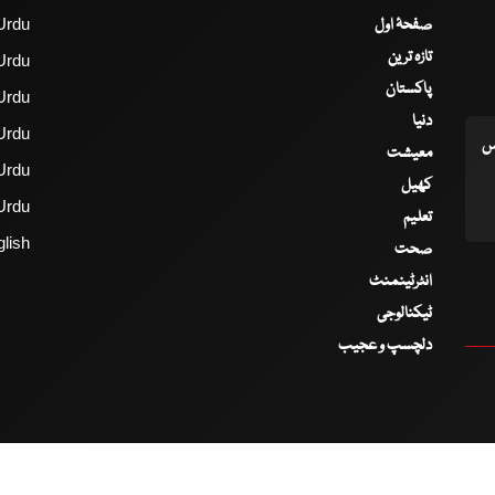
صفحۂ اول
Urdu
تازہ ترین
Urdu
پاکستان
Urdu
دنیا
Urdu
اس
معیشت
Urdu
کھیل
Urdu
تعلیم
lish
صحت
انٹرٹینمنٹ
ٹیکنالوجی
دلچسپ و عجیب