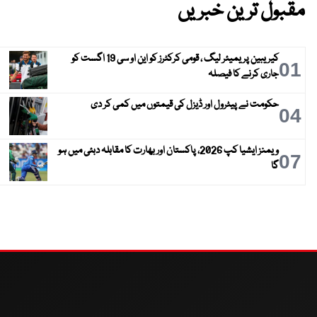
مقبول ترین خبریں
کیریبین پریمیئر لیگ ، قومی کرکٹرز کو این او سی 19 اگست کو
01
جاری کرنے کا فیصلہ
حکومت نے پیٹرول اور ڈیزل کی قیمتوں میں کمی کر دی
04
ویمنز ایشیا کپ 2026، پاکستان اور بھارت کا مقابلہ دبئی میں ہو
07
گا