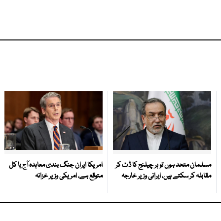
مسلمان متحد ہوں تو ہر چیلنج کا ڈٹ کر
امریکا ایران جنگ بندی معاہدہ آج یا کل
مقابلہ کر سکتے ہیں، ایرانی وزیر خارجہ
متوقع ہے، امریکی وزیر خزانہ