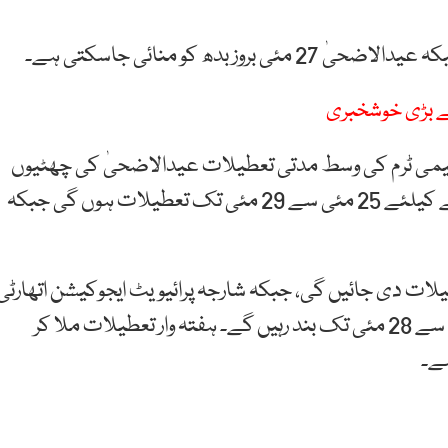
ے بڑی خوشخبری
لیمی ٹرم کی وسط مدتی تعطیلات عیدالاضحیٰ کی چھٹیوں
کے ساتھ یکجا ہوں گی۔ طلبہ، اساتذہ اور انتظامی عملے کیلئے 25 مئی سے 29 مئی تک تعطیلات ہوں گی جبکہ
ات دی جائیں گی، جبکہ شارجہ پرائیویٹ ایجوکیشن اتھارٹی
نے اعلان کیا ہے کہ شارجہ کے نجی تعلیمی ادارے 25 سے 28 مئی تک بند رہیں گے۔ ہفتہ وار تعطیلات ملا کر