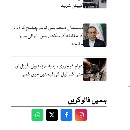
کیپٹن شہید
مسلمان متحد ہوں تو ہر چیلنج کا ڈٹ
کر مقابلہ کر سکتے ہیں، ایرانی وزیر
خارجہ
عوام کو جزوی ریلیف، پیٹرول، ڈیزل اور
مٹی کے تیل کی قیمتوں میں کمی
ریل میں شام 5 بجے
ہمیں فالو کریں
WhatsApp
Twitter
Facebook
Facebook