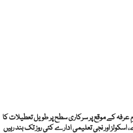
الاضحیٰ اور یومِ عرفہ کے موقع پر سرکاری سطح پر طویل تعطیلات کا
سکولز اور نجی تعلیمی ادارے کئی روز تک بند رہیں