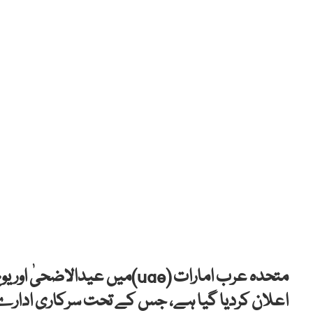
متحدہ عرب امارات (uae)میں عید
اعلان کردیا گیا ہے، جس کے تحت سرکاری ادارے، ا