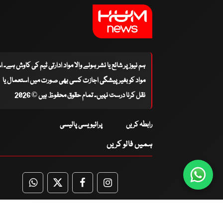
ہم نیوز پر شائع یا نشر ہونے والا مواد ادارتی ٹیم کی کاوش ہے۔ 
مواد کو بغیر پیشگی اجازت کسی بھی صورت میں استعمال یا
نقل کرنا درست نہیں۔ تمام حقوق محفوظ ہیں © 2026
رابطہ کریں
پرائیویسی پالیسی
ہمیں فالو کریں
WhatsApp
Twitter
Facebook
Facebook