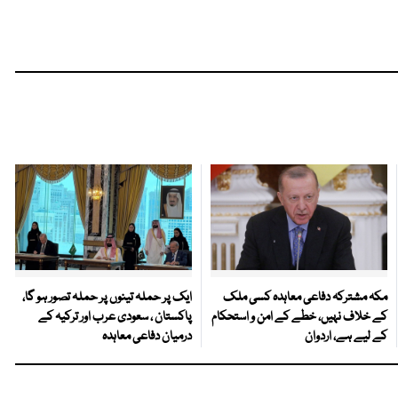
مکہ مشترکہ دفاعی معاہدہ کسی ملک
ایک پر حملہ تینوں پر حملہ تصور ہو گا،
کے خلاف نہیں، خطے کے امن و استحکام
پاکستان ، سعودی عرب اور ترکیہ کے
کے لیے ہے، اردوان
درمیان دفاعی معاہدہ