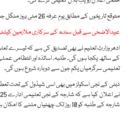
حتمی اعلان رویتِ ہلال کمیٹی کرے گی۔
متوقع تاریخوں کے مطابق یومِ عرفہ 26 مئی بروز منگل جبکہ عیدالاضحیٰ 27 مئی بروز بدھ کو منائی جاسکتی ہے۔
عیدالاضحیٰ سے قبل سندھ کے سرکاری ملازمین کیلئ
ادھر وزارتِ تعلیم نے بھی تصدیق کی ہے کہ تیسرے تع
تعلیمی سرگرمیاں یکم جون سے دوبارہ شروع ہوں گی۔
دبئی کے نجی اسکولز میں بھی اسی شیڈول کے تحت تعطیل
شارجہ کے طلبہ کو 10 روز تک چھٹیاں ملنے کا امکان ہے۔