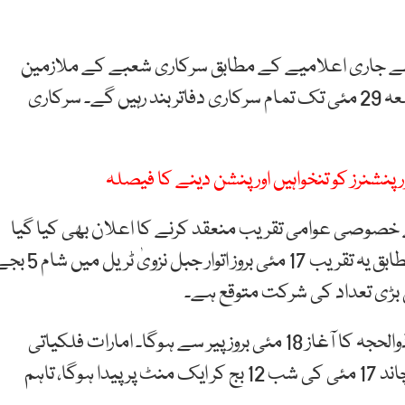
ب سے جاری اعلامیے کے مطابق سرکاری شعبے کے ملازمین
کیلئے تعطیلات کا آغاز پیر 25 مئی سے ہوگا جبکہ جمعہ 29 مئی تک تمام سرکاری دفاتر بند رہیں گے۔ سرکاری
نشنرز کو تنخواہیں اور پنشن دینے کا فیصلہ
 خصوصی عوامی تقریب منعقد کرنے کا اعلان بھی کیا گیا
ہے۔ اسلامی امور و فلاحی سرگرمیوں کے محکمے کے مطابق یہ تقریب 17 مئی بروز اتوار جبل نزویٰ ٹ
بڑی تعداد کی شرکت متوقع ہے۔
ماہرین فلکیات کے مطابق امکان ظاہر کیا جارہا ہے کہ ذوالحجہ کا آغاز 18 مئی بروز پیر سے ہوگا۔ امارات فلکیاتی
سوسائٹی کے چیئرمین ابراہیم الجروان کا کہنا ہے کہ نیا چاند 17 مئی کی شب 12 بج کر ایک منٹ پر پیدا ہوگا، تاہم