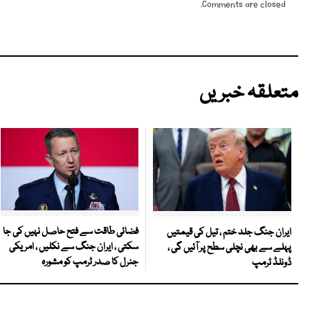
Comments are closed.
متعلقہ خبریں
فضائی طاقت سے فتح حاصل نہیں کی جا
ایران جنگ جلد ختم ، تیل کی قیمتیں
سکتی ، ایران جنگ سے نکلیں ، امریکی
پہلے سے بھی نچلی سطح پر آئیں گی ،
جنرل کا صدر ٹرمپ کو مشورہ
ڈونلڈ ٹرمپ