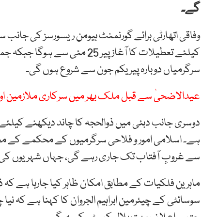
گے۔
وفاقی اتھارٹی برائے گورنمنٹ ہیومن ریسورسز کی جان
سرگرمیاں دوبارہ پیر یکم جون سے شروع ہوں گی۔
عیدالاضحیٰ سے قبل ملک بھر میں سرکاری ملازمین اور پ
دوسری جانب دبئی میں ذوالحجہ کا چاند دیکھنے کیلئے
سے غروبِ آفتاب تک جاری رہے گی، جہاں شہریوں کی 