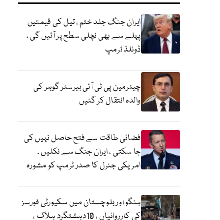
ایران جنگ جلد ختم ، تیل کی قیمتیں
پہلے سے بھی نچلی سطح پر آئیں گی ،
ڈونلڈ ٹرمپ
چیئرمین پی ٹی آئی بیرسٹر گوہر کی
والدہ انتقال کر گئیں
فضائی طاقت سے فتح حاصل نہیں کی
جا سکتی ، ایران جنگ سے نکلیں ،
امریکی جنرل کا صدر ٹرمپ کو مشورہ
ہنگو اور بلوچستان میں سکیورٹی فورسز
کی کارروائیاں ، 10دہشتگرد ہلاک ،