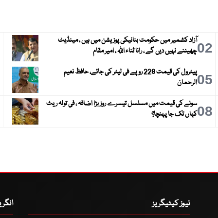
آزاد کشمیر میں حکومت بنانیکی پوزیشن میں ہیں ، مینڈیٹ
3
02
چھیننے نہیں دیں گے ، رانا ثناء اللہ ، امیر مقام
پیٹرول کی قیمت 228 روپے فی لیٹر کی جائے، حافظ نعیم
6
05
الرحمان
سونے کی قیمت میں مسلسل تیسرے روز بڑا اضافہ ، فی تولہ ریٹ
9
08
کہاں تک جا پہنچا؟
نیوز کیٹیگریز
انگر