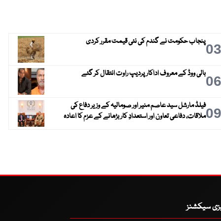
پنجاب حکومت نے گندم کی نئی قیمت مقرر کردی
0
بالی ووڈ کے معروف اداکار پردیپ راوت انتقال کر گئے
0
فیلڈ مارشل سید عاصم منیر اور صومالیہ کے وزیر دفاع کی
0
ملاقات، دفاعی تعاون اور استعدادِ کار بڑھانے کے عزم کا اعادہ
یزی سیکشنز