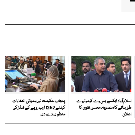
اسلام آباد ایکسپریس وے کو موٹروے
پنجاب حکومت نے بلدیاتی انتخابات
طرز بنانے کا منصوبہ، محسن نقوی کا
کیلئے 12.52 ارب روپے کے فنڈز کی
اعلان
منظوری دے دی