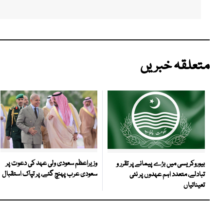
متعلقہ خبریں
وزیراعظم سعودی ولی عہد کی دعوت پر
بیوروکریسی میں بڑے پیمانے پر تقرر و
سعودی عرب پہنچ گئے، پر تپاک استقبال
تبادلے، متعدد اہم عہدوں پر نئی
تعیناتیاں