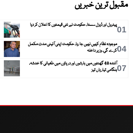
مقبول ترین خبریں
پیٹرول اور ڈیزل سستا، حکومت نے نئی قیمتوں کا اعلان کر دیا
01
موجودہ نظام کہیں نہیں جا رہا، حکومت اپنی آئینی مدت مکمل
04
کرے گی، وزیر داخلہ
آئندہ 48 گھنٹوں میں بارشوں اور دریاؤں میں طغیانی کا خدشہ،
07
ہنگامی تیاریاں تیز