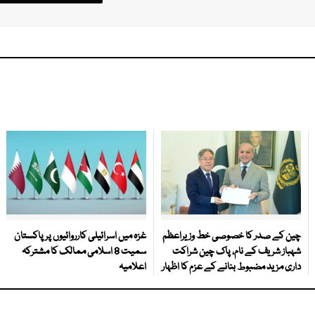
چین کے صدر کا خصوصی خط وزیراعظم
غزہ میں اسرائیلی کارروائیوں پر پاکستان
شہباز شریف کے نام، پاک چین شراکت
سمیت 8 اسلامی ممالک کا مشترکہ
داری مزید مضبوط بنانے کے عزم کا اظہار
اعلامیہ