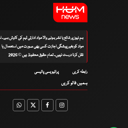
ہم نیوز پر شائع یا نشر ہونے والا مواد ادارتی ٹیم کی کاوش ہے۔ 
مواد کو بغیر پیشگی اجازت کسی بھی صورت میں استعمال یا
نقل کرنا درست نہیں۔ تمام حقوق محفوظ ہیں © 2026
رابطہ کریں
پرائیویسی پالیسی
ہمیں فالو کریں
WhatsApp
Twitter
Facebook
Facebook