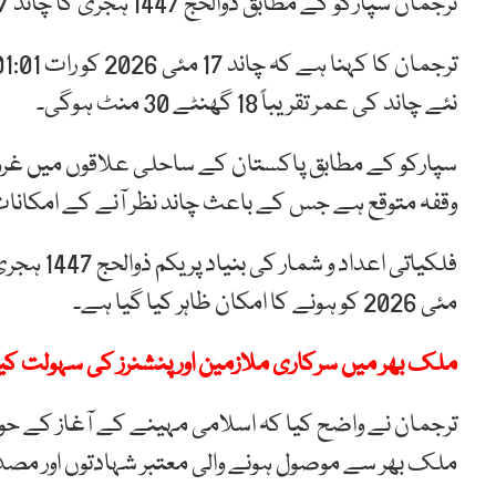
ترجمان سپارکو کے مطابق ذوالحج 1447 ہجری کا چاند 17 مئی 2026 کی شام نظر آنے کے امکانات روشن ہیں۔
نئے چاند کی عمر تقریباً 18 گھنٹے 30 منٹ ہوگی۔
وقفہ متوقع ہے جس کے باعث چاند نظر آنے کے امکانات 
مئی 2026 کو ہونے کا امکان ظاہر کیا گیا ہے۔
ملک بھر میں سرکاری ملازمین اور پنشنرز کی سہولت ک
ترجمان نے واضح کیا کہ اسلامی مہینے کے آغاز کے ح
ملک بھر سے موصول ہونے والی معتبر شہادتوں اور مصدقہ