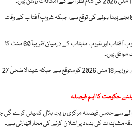
ترجمان کا کہنا ہے کہ چاند 17 مئی 2026 کو رات 01:01 بجے پیدا ہونے کی توقع ہے، جبکہ غروبِ آفتاب کے وقت
سپارکو کے مطابق پاکستان کے ساحلی علاقوں میں غروبِ آفتاب اور غروبِ ماہتاب کے درمیان تقریباً 60 منٹ کا
موافق ہیں۔
فلکیاتی اعداد و شمار کی بنیاد پر یکم ذوالحج 1447 ہجری بروز پیر 18 مئی 2026 کو متوقع ہے جبکہ عیدالاضحیٰ 27
یلئے حکومت کا اہم فیصلہ
والے سے حتمی فیصلہ مرکزی رویتِ ہلال کمیٹی کرے گی ج
 مشاہدات کی بنیاد پر اعلان کرنے کی مجاز اتھارٹی ہے۔