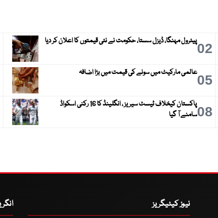
پیٹرول مہنگا، ڈیزل سستا، حکومت نے نئی قیمتوں کا اعلان کر دیا
3
02
عالمی مارکیٹ میں سونے کی قیمت میں بڑا اضافہ
6
05
پاکستان کیخلاف ٹیسٹ سیریز ، انگلینڈ کا 16 رکنی اسکواڈ
9
08
سامنے آ گیا
نیوز کیٹیگریز
انگر