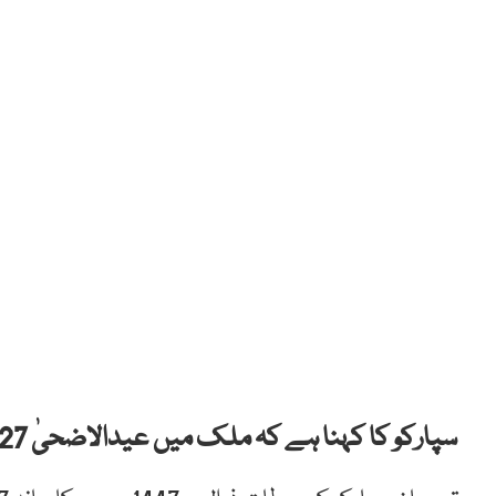
سپارکو کا کہنا ہے کہ ملک میں عیدالاضحیٰ 27 مئی کو ہونے کا امکان ہے۔