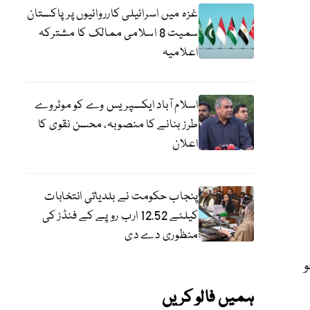
غزہ میں اسرائیلی کارروائیوں پر پاکستان
سمیت 8 اسلامی ممالک کا مشترکہ
اعلامیہ
اسلام آباد ایکسپریس وے کو موٹروے
طرز بنانے کا منصوبہ، محسن نقوی کا
اعلان
پنجاب حکومت نے بلدیاتی انتخابات
کیلئے 12.52 ارب روپے کے فنڈز کی
منظوری دے دی
و
ہمیں فالو کریں