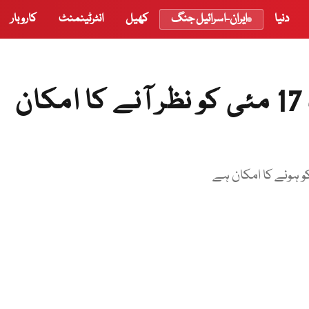
دنیا
ایران-اسرائیل جنگ
کھیل
انٹرٹینمنٹ
کاروبار
ذوالحج 1447 ہجری کا چاند 17 مئی کو نظر آنے کا امکان