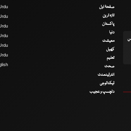
صفحۂ اول
Urdu
تازہ ترین
Urdu
پاکستان
Urdu
دنیا
Urdu
اس
معیشت
Urdu
کھیل
Urdu
تعلیم
lish
صحت
انٹرٹینمنٹ
ٹیکنالوجی
دلچسپ و عجیب