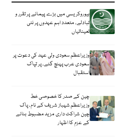
بیوروکریسی میں بڑے پیمانے پر تقرر و
تبادلے، متعدد اہم عہدوں پر نئی
تعیناتیاں
وزیراعظم سعودی ولی عہد کی دعوت پر
سعودی عرب پہنچ گئے، پر تپاک
استقبال
چین کے صدر کا خصوصی خط
وزیراعظم شہباز شریف کے نام، پاک
چین شراکت داری مزید مضبوط بنانے
کے عزم کا اظہار