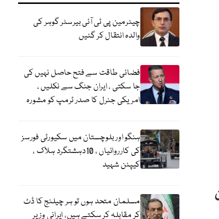
چیئرمین پی ٹی آئی بیرسٹر گوہر کی
والدہ انتقال کر گئیں
فضائی طاقت سے فتح حاصل نہیں کی
جا سکتی ، ایران جنگ سے نکلیں ،
امریکی جنرل کا صدر ٹرمپ کو مشورہ
ہنگو اور بلوچستان میں سکیورٹی فورسز
کی کارروائیاں ، 10دہشتگرد ہلاک ،
کیپٹن شہید
مسلمان متحد ہوں تو ہر چیلنج کا ڈٹ
کر مقابلہ کر سکتے ہیں، ایرانی وزیر