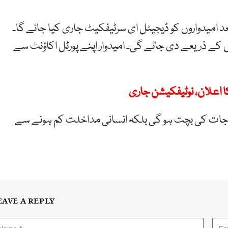
امیدواروں کو ڈیجیٹل ای سرٹیفکیٹ جاری کیا جائے گا۔
 کے ذریعے دی جائے گی۔ امیدوار اپنے پورٹل اکاؤنٹ سے
 اعلان، نوٹیفکیشن جاری
راجات کی بچت ہو گی بلکہ انسانی مداخلت کم ہونے سے
EAVE A REPLY