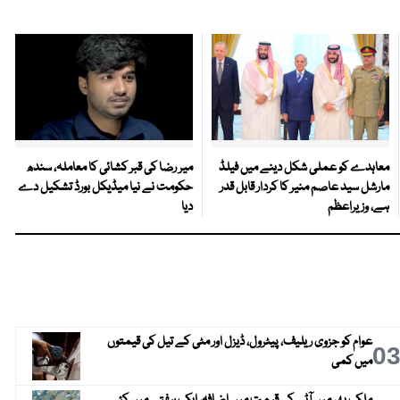
معاہدے کو عملی شکل دینے میں فیلڈ
میر رضا کی قبر کشائی کا معاملہ، سندھ
مارشل سید عاصم منیر کا کردار قابل قدر
حکومت نے نیا میڈیکل بورڈ تشکیل دے
ہے، وزیراعظم
دیا
عوام کو جزوی ریلیف، پیٹرول، ڈیزل اور مٹی کے تیل کی قیمتوں
0
میں کمی