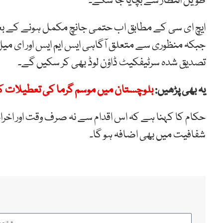
طویل انتظار سے بچایا جا سکے۔
ایچ ای سی کے مطابق اب حتمی جانچ مکمل ہونے کے بعد 
جبکہ منظوری سے متعلق آگاہی ایس ایم ایس اور ای میل
تصدیق شدہ سرٹیفکیٹ ڈاؤن لوڈ بھی کر سکیں گے۔
یہ بھی پڑھیں:
بلوچستان میں موسم گرما کی تعطیلات کا
حکام کا کہنا ہے کہ اس اقدام سے نہ صرف وقت اور اخ
شفافیت میں بھی اضافہ ہو گا۔