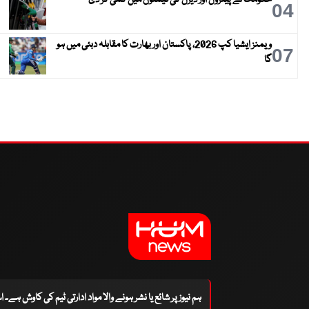
حکومت نے پیٹرول اور ڈیزل کی قیمتوں میں کمی کر دی
04
ویمنز ایشیا کپ 2026، پاکستان اور بھارت کا مقابلہ دبئی میں ہو
07
گا
ہم نیوز پر شائع یا نشر ہونے والا مواد ادارتی ٹیم کی کاوش ہے۔ 