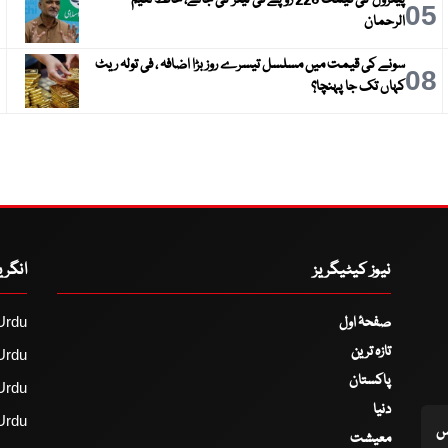
پیٹرول کی قیمت 228 روپے فی لیٹر کی جائے، حافظ نعیم
6
05
الرحمان
سونے کی قیمت میں مسلسل تیسرے روز بڑا اضافہ ، فی تولہ ریٹ
9
08
کہاں تک جا پہنچا؟
نیوز کیٹیگریز
انگر
صفحۂ اول
Urdu
تازہ ترین
Urdu
پاکستان
Urdu
دنیا
Urdu
اس
معیشت