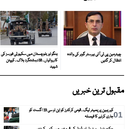
ہنگو اور بلوچستان میں سکیورٹی فورسز کی
چیئرمین پی ٹی آئی بیرسٹر گوہر کی والدہ
کارروائیاں ، 10دہشتگرد ہلاک ، کیپٹن
انتقال کر گئیں
شہید
مقبول ترین خبریں
کیریبین پریمیئر لیگ ، قومی کرکٹرز کو این او سی 19 اگست کو
01
جاری کرنے کا فیصلہ