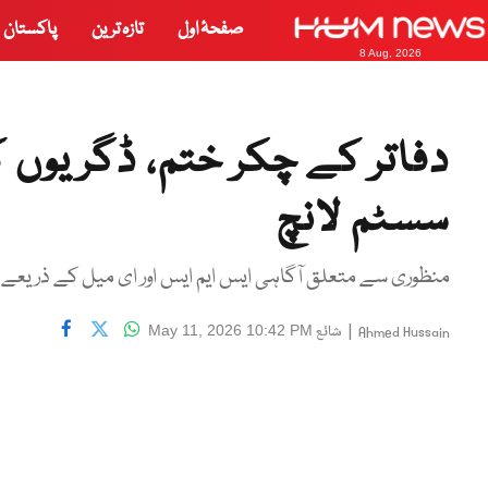
صفحۂ اول
تازہ ترین
پاکستان
8 Aug, 2026
دفاتر کے چکر ختم، ڈگریوں
سسٹم لانچ
منظوری سے متعلق آگاہی ایس ایم ایس اور ای میل کے ذریعے
|
شائع
May 11, 2026 10:42 PM
Ahmed Hussain