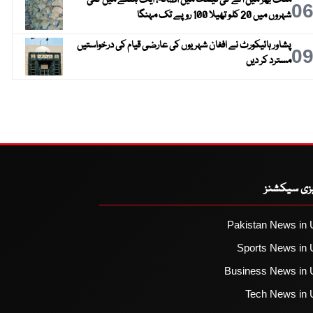
ملک بھر میں آٹے کی قیمت میں اضافہ، ایک ہفتے میں کئی
0
شہروں میں 20 کلو تھیلا 100 روپے تک مہنگا
پشاور ہائیکورٹ نے افغان شہریوں کی عارضی قیام کی درخواستیں
0
مسترد کر دیں
یزی سیکشنز
Pakistan News in 
Sports News in 
Business News in 
Tech News in 