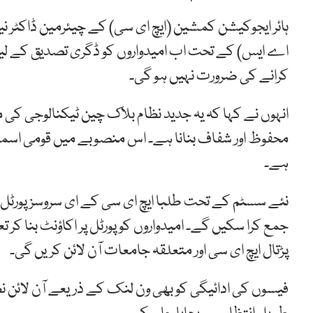
ہائر ایجوکیشن کمشین (ایچ ای سی) کے چیئرمین ڈاکٹر ن
اے ایس) کے تحت اب امیدواروں کو ڈگری تصدیق کے لیے 
کرانے کی ضرورت نہیں ہو گی۔
انہوں نے کہا کہ یہ جدید نظام بلاک چین ٹیکنالوجی کی
محفوظ اور شفاف بنانا ہے۔ اس منصوبے میں قومی اسمب
ہے۔
جمع کرا سکیں گے۔ امیدواروں کو پورٹل پر اکاؤنٹ بنا کر 
پڑتال ایچ ای سی اور متعلقہ جامعات آن لائن کریں گی۔
فیسوں کی ادائیگی کو بھی ون لنک کے ذریعے آن لائن ن