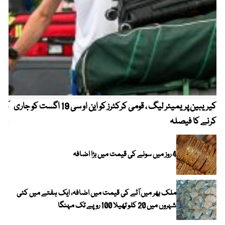
کیریبین پریمیئر لیگ ، قومی کرکٹرز کو این او سی 19 اگست کو جاری
آز
کرنے کا فیصلہ
چھی
4 روز میں سونے کی قیمت میں بڑا اضافہ
ملک بھر میں آٹے کی قیمت میں اضافہ، ایک ہفتے میں کئی
شہروں میں 20 کلو تھیلا 100 روپے تک مہنگا