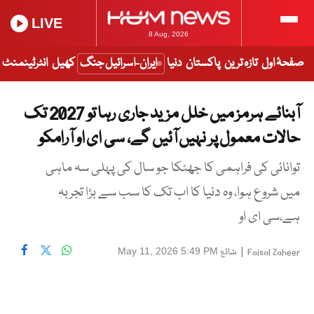
LIVE
8 Aug, 2026
صفحۂ اول
تازہ ترین
پاکستان
دنیا
ایران-اسرائیل جنگ
کھیل
انٹرٹینمنٹ
آبنائے ہرمز میں خلل مزید جاری رہا تو 2027 تک
حالات معمول پر نہیں آئیں گے، سی ای او آرامکو
توانائی کی فراہمی کا جھٹکا جو سال کی پہلی سہ ماہی
میں شروع ہوا، وہ دنیا کا اب تک کا سب سے بڑا تجربہ
ہے،سی ای او
|
شائع
May 11, 2026 5:49 PM
Faisal Zaheer