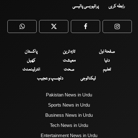
رابطہ کریں
پرائیویسی پالیسی
WhatsApp
Twitter
Facebook
Faceboo
صفحۂ اول
تازہ ترین
پاکستان
دنیا
معیشت
کھیل
تعلیم
صحت
انٹرٹینمنٹ
ٹیکنالوجی
دلچسپ و عجیب
Pakistan News in Urdu
Sports News in Urdu
Business News in Urdu
Tech News in Urdu
Entertainment News in Urdu