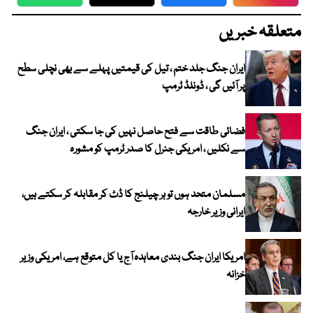
WhatsApp
Twitter
Facebook
Faceboo
متعلقہ خبریں
ایران جنگ جلد ختم ، تیل کی قیمتیں پہلے سے بھی نچلی سطح
پر آئیں گی ، ڈونلڈ ٹرمپ
فضائی طاقت سے فتح حاصل نہیں کی جا سکتی ، ایران جنگ
سے نکلیں ، امریکی جنرل کا صدر ٹرمپ کو مشورہ
مسلمان متحد ہوں تو ہر چیلنج کا ڈٹ کر مقابلہ کر سکتے ہیں،
ایرانی وزیر خارجہ
امریکا ایران جنگ بندی معاہدہ آج یا کل متوقع ہے، امریکی وزیر
خزانہ