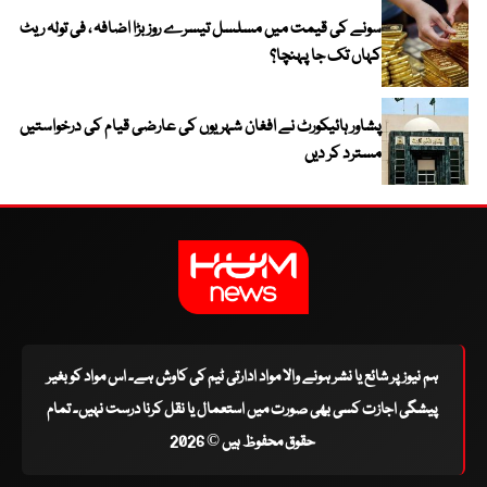
سونے کی قیمت میں مسلسل تیسرے روز بڑا اضافہ ، فی تولہ ریٹ
کہاں تک جا پہنچا؟
پشاور ہائیکورٹ نے افغان شہریوں کی عارضی قیام کی درخواستیں
مسترد کر دیں
ہم نیوز پر شائع یا نشر ہونے والا مواد ادارتی ٹیم کی کاوش ہے۔ اس مواد کو بغیر
پیشگی اجازت کسی بھی صورت میں استعمال یا نقل کرنا درست نہیں۔ تمام
حقوق محفوظ ہیں © 2026