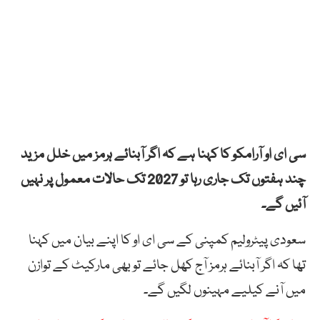
سی ای او آرامکو کا کہنا ہے کہ اگر آبنائے ہرمز میں خلل مزید
چند ہفتوں تک جاری رہا تو 2027 تک حالات معمول پر نہیں
آئیں گے۔
سعودی پیٹرولیم کمپنی کے سی ای او کا اپنے بیان میں کہنا
تھا کہ اگر آبنائے ہرمز آج کھل جائے تو بھی مارکیٹ کے توازن
میں آنے کیلیے مہینوں لگیں گے۔