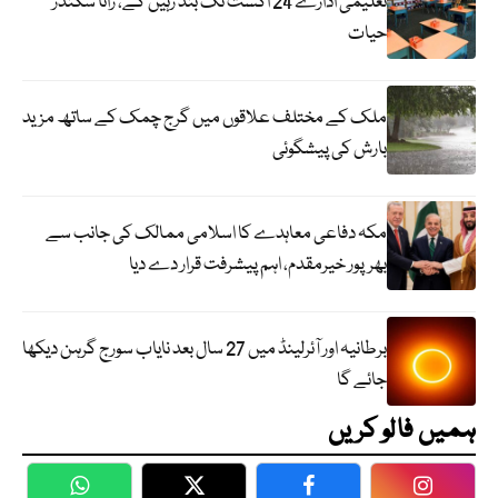
تعلیمی ادارے 24 اگست تک بند رہیں گے، رانا سکندر
حیات
ملک کے مختلف علاقوں میں گرج چمک کے ساتھ مزید
بارش کی پیشگوئی
مکہ دفاعی معاہدے کا اسلامی ممالک کی جانب سے
بھرپور خیرمقدم، اہم پیشرفت قرار دے دیا
برطانیہ اور آئرلینڈ میں 27 سال بعد نایاب سورج گرہن دیکھا
جائے گا
ہمیں فالو کریں