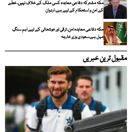
مکہ مشترکہ دفاعی معاہدہ کسی ملک کے خلاف نہیں، خطے
کے امن و استحکام کے لیے ہے، اردوان
مکہ دفاعی معاہدہ امن، ترقی اور خوشحالی کے لیے اہم سنگِ
میل ہے،سعودی وزیر خارجہ
مقبول ترین خبریں