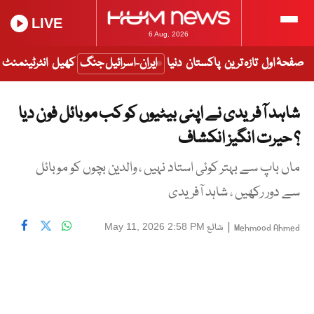
LIVE
6 Aug, 2026
صفحۂ اول
تازہ ترین
پاکستان
دنیا
ایران-اسرائیل جنگ
کھیل
انٹرٹینمنٹ
شاہد آفریدی نے اپنی بیٹیوں کو کب موبائل فون دیا
؟ حیرت انگیز انکشاف
ماں باپ سے بہتر کوئی استاد نہیں ، والدین بچوں کو موبائل
سے دور رکھیں ، شاہد آفریدی
|
شائع
May 11, 2026 2:58 PM
Mehmood Ahmed