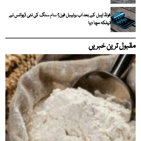
فولڈ ایبل کے بعد اب رولیبل فون؟ سام سنگ کی نئی ڈیوائس نے
تہلکہ مچا دیا
مقبول ترین خبریں