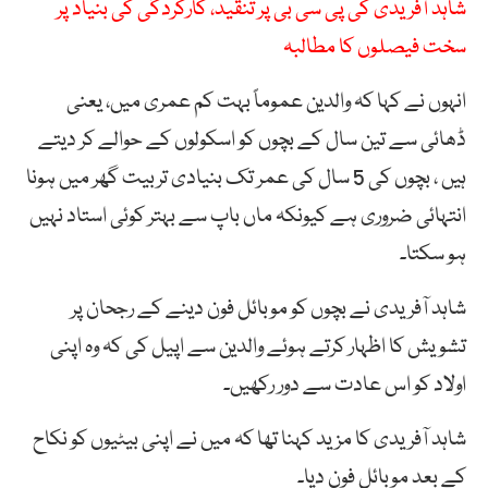
شاہد آفریدی کی پی سی بی پر تنقید، کارکردگی کی بنیاد پر
سخت فیصلوں کا مطالبہ
انہوں نے کہا کہ والدین عموماً بہت کم عمری میں، یعنی
ڈھائی سے تین سال کے بچوں کو اسکولوں کے حوالے کر دیتے
ہیں ، بچوں کی 5 سال کی عمر تک بنیادی تربیت گھر میں ہونا
انتہائی ضروری ہے کیونکہ ماں باپ سے بہتر کوئی استاد نہیں
ہو سکتا۔
شاہد آفریدی نے بچوں کو موبائل فون دینے کے رجحان پر
تشویش کا اظہار کرتے ہوئے والدین سے اپیل کی کہ وہ اپنی
اولاد کو اس عادت سے دور رکھیں۔
شاہد آفریدی کا مزید کہنا تھا کہ میں نے اپنی بیٹیوں کو نکاح
کے بعد موبائل فون دیا۔