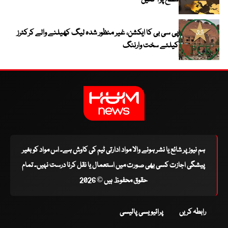
سطح پر آ گئیں
پی سی بی کا ایکشن، غیر منظور شدہ لیگ کھیلنے والے کرکٹرز
کیلئے سخت وارننگ
ہم نیوز پر شائع یا نشر ہونے والا مواد ادارتی ٹیم کی کاوش ہے۔ اس مواد کو بغیر
پیشگی اجازت کسی بھی صورت میں استعمال یا نقل کرنا درست نہیں۔ تمام
حقوق محفوظ ہیں © 2026
رابطہ کریں
پرائیویسی پالیسی