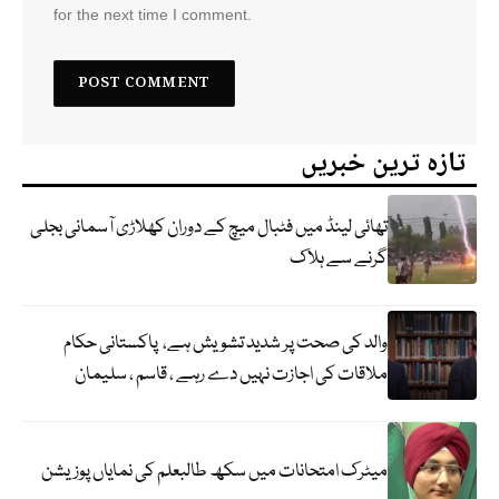
for the next time I comment.
تازہ ترین خبریں
تھائی لینڈ میں فٹبال میچ کے دوران کھلاڑی آسمانی بجلی
گرنے سے ہلاک
والد کی صحت پر شدید تشویش ہے، پاکستانی حکام
ملاقات کی اجازت نہیں دے رہے ، قاسم ، سلیمان
میٹرک امتحانات میں سکھ طالبعلم کی نمایاں پوزیشن