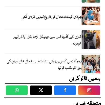
ایم ڈی کیٹ امتحان کی تاریخ تبدیل کردی گئی
گاڑی کے گلَو باکس سے دیوہیکل اژدہا نکل آیا، ڈرائیور
خوفزدہ
دھوکا دہی کیس ، بھارتی عدالت نے سلمان خان اور ان کی
بہن کو طلب کر لیا
ہمیں فالو کریں
WhatsApp
Twitter
Facebook
Faceboo
متعلقہ خبریں