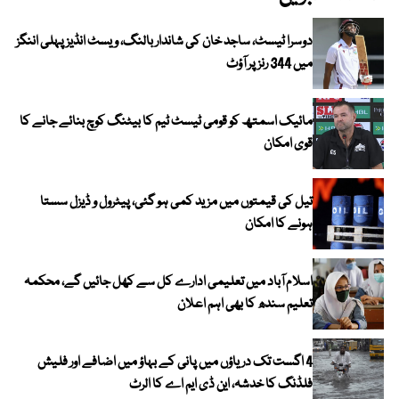
دوسرا ٹیسٹ، ساجد خان کی شاندار بالنگ، ویسٹ انڈیز پہلی اننگز
میں 344 رنز پر آؤٹ
مائیک اسمتھ کو قومی ٹیسٹ ٹیم کا بیٹنگ کوچ بنائے جانے کا
قوی امکان
تیل کی قیمتوں میں مزید کمی ہو گئی، پیٹرول و ڈیزل سستا
ہونے کا امکان
اسلام آباد میں تعلیمی ادارے کل سے کھل جائیں گے، محکمہ
تعلیم سندھ کا بھی اہم اعلان
4 اگست تک دریاؤں میں پانی کے بہاؤ میں اضافے اور فلیش
فلڈنگ کا خدشہ، این ڈی ایم اے کا الرٹ