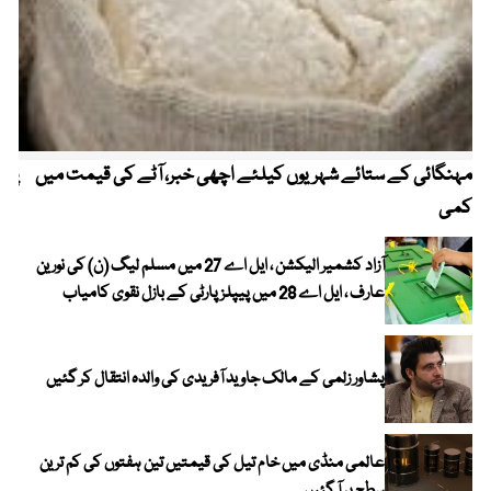
مہنگائی کے ستائے شہریوں کیلئے اچھی خبر، آٹے کی قیمت میں
پیٹ
کمی
آزاد کشمیر الیکشن ، ایل اے 27 میں مسلم لیگ (ن) کی نورین
عارف ، ایل اے 28 میں پیپلز پارٹی کے بازل نقوی کامیاب
پشاور زلمی کے مالک جاوید آفریدی کی والدہ انتقال کر گئیں
عالمی منڈی میں خام تیل کی قیمتیں تین ہفتوں کی کم ترین