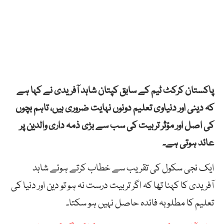
پاکستان کرکٹ ٹیم کے سابق کپتان شاہد آفریدی نے کہا ہے
کہ دینی اور دنیاوی تعلیم دونوں نہایت ضروری ہیں، تاہم بچوں
کی اصل اور مؤثر تربیت کی سب سے بڑی ذمہ داری والدین پر
عائد ہوتی ہے۔
ایک نجی سکول کی تقریب سے خطاب کرتے ہوئے شاہد
آفریدی کا کہنا تھا کہ اگر تربیت درست نہ ہو تو دین اور دنیا کی
تعلیم کا مطلوبہ فائدہ حاصل نہیں ہو سکتا۔