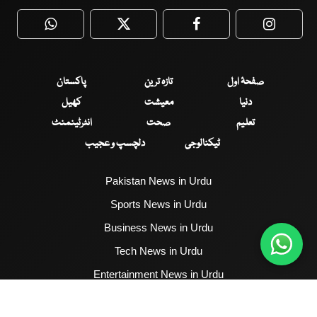
WhatsApp
Twitter
Facebook
Faceboo
صفحۂ اول
تازہ ترین
پاکستان
دنیا
معیشت
کھیل
تعلیم
صحت
انٹرٹینمنٹ
ٹیکنالوجی
دلچسپ و عجیب
Pakistan News in Urdu
Sports News in Urdu
Business News in Urdu
Tech News in Urdu
Entertainment News in Urdu
Health News in Urdu