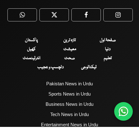
WhatsApp
Twitter
Facebook
Faceboo
صفحۂ اول
تازہ ترین
پاکستان
دنیا
معیشت
کھیل
تعلیم
صحت
انٹرٹینمنٹ
ٹیکنالوجی
دلچسپ و عجیب
Pakistan News in Urdu
Sports News in Urdu
Business News in Urdu
Tech News in Urdu
Entertainment News in Urdu
Health News in Urdu