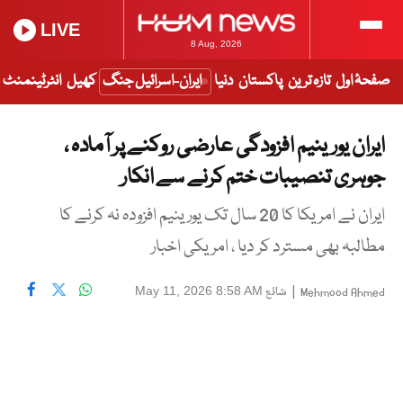
LIVE
8 Aug, 2026
صفحۂ اول
تازہ ترین
پاکستان
دنیا
ایران-اسرائیل جنگ
کھیل
انٹرٹینمنٹ
ایران یورینیم افزودگی عارضی روکنے پر آمادہ ،
جوہری تنصیبات ختم کرنے سے انکار
ایران نے امریکا کا 20 سال تک یورینیم افزودہ نہ کرنے کا
مطالبہ بھی مسترد کر دیا ، امریکی اخبار
|
شائع
May 11, 2026 8:58 AM
Mehmood Ahmed