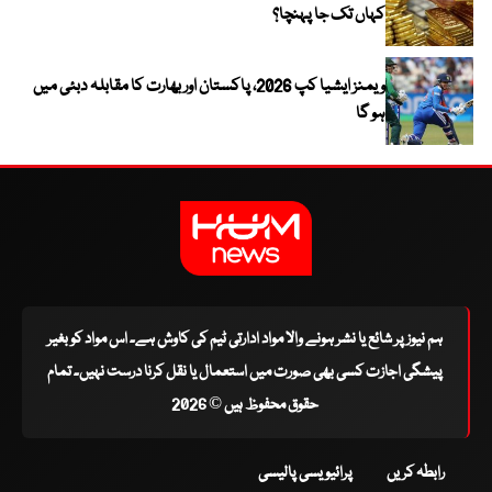
کہاں تک جا پہنچا؟
ویمنز ایشیا کپ 2026، پاکستان اور بھارت کا مقابلہ دبئی میں
ہو گا
ہم نیوز پر شائع یا نشر ہونے والا مواد ادارتی ٹیم کی کاوش ہے۔ اس مواد کو بغیر
پیشگی اجازت کسی بھی صورت میں استعمال یا نقل کرنا درست نہیں۔ تمام
حقوق محفوظ ہیں © 2026
رابطہ کریں
پرائیویسی پالیسی