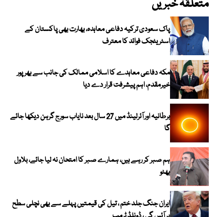
متعلقہ خبریں
پاک سعودی ترکیہ دفاعی معاہدہ، بھارت بھی پاکستان کے
اسٹریٹجک فوائد کا معترف
مکہ دفاعی معاہدے کا اسلامی ممالک کی جانب سے بھرپور
خیرمقدم، اہم پیشرفت قرار دے دیا
برطانیہ اور آئرلینڈ میں 27 سال بعد نایاب سورج گرہن دیکھا جائے
گا
ہم صبر کر رہے ہیں، ہمارے صبر کا امتحان نہ لیا جائے، بلاول
بھٹو
ایران جنگ جلد ختم ، تیل کی قیمتیں پہلے سے بھی نچلی سطح
پر آئیں گی ، ڈونلڈ ٹرمپ