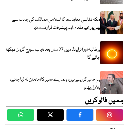
مکہ دفاعی معاہدے کا اسلامی ممالک کی جانب سے
بھرپور خیرمقدم، اہم پیشرفت قرار دے دیا
برطانیہ اور آئرلینڈ میں 27 سال بعد نایاب سورج گرہن دیکھا
جائے گا
ہم صبر کر رہے ہیں، ہمارے صبر کا امتحان نہ لیا جائے،
بلاول بھٹو
ہمیں فالو کریں
WhatsApp
Twitter
Facebook
Faceboo