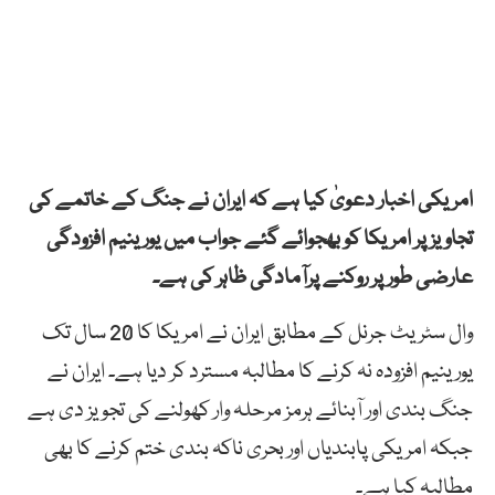
امریکی اخبار دعویٰ کیا ہے کہ ایران نے جنگ کے خاتمے کی
تجاویز پر امریکا کو بھجوائے گئے جواب میں یورینیم افزودگی
عارضی طور پر روکنے پرآمادگی ظاہر کی ہے۔
وال سٹریٹ جرنل کے مطابق ایران نے امریکا کا 20 سال تک
یورینیم افزودہ نہ کرنے کا مطالبہ مسترد کر دیا ہے۔ ایران نے
جنگ بندی اور آبنائے ہرمز مرحلہ وار کھولنے کی تجویز دی ہے
جبکہ امریکی پابندیاں اور بحری ناکہ بندی ختم کرنے کا بھی
مطالبہ کیا ہے۔