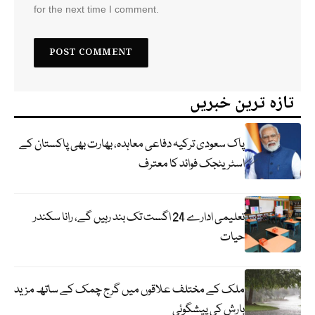
for the next time I comment.
تازہ ترین خبریں
پاک سعودی ترکیہ دفاعی معاہدہ، بھارت بھی پاکستان کے
اسٹریٹجک فوائد کا معترف
تعلیمی ادارے 24 اگست تک بند رہیں گے، رانا سکندر
حیات
ملک کے مختلف علاقوں میں گرج چمک کے ساتھ مزید
بارش کی پیشگوئی