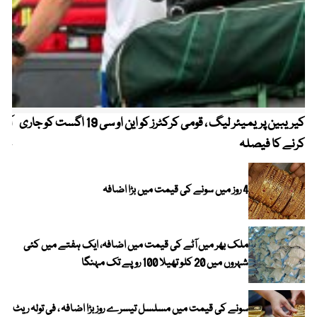
کیریبین پریمیئر لیگ ، قومی کرکٹرز کو این او سی 19 اگست کو جاری
آز
کرنے کا فیصلہ
چھی
4 روز میں سونے کی قیمت میں بڑا اضافہ
ملک بھر میں آٹے کی قیمت میں اضافہ، ایک ہفتے میں کئی
شہروں میں 20 کلو تھیلا 100 روپے تک مہنگا
سونے کی قیمت میں مسلسل تیسرے روز بڑا اضافہ ، فی تولہ ریٹ