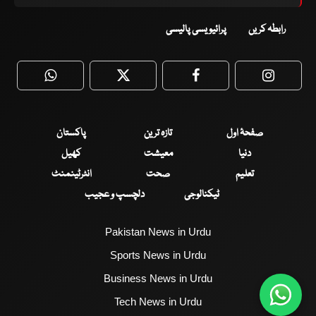
رابطہ کریں
پرائیویسی پالیسی
WhatsApp
Twitter
Facebook
Faceboo
صفحۂ اول
تازہ ترین
پاکستان
دنیا
معیشت
کھیل
تعلیم
صحت
انٹرٹینمنٹ
ٹیکنالوجی
دلچسپ و عجیب
Pakistan News in Urdu
Sports News in Urdu
Business News in Urdu
Tech News in Urdu