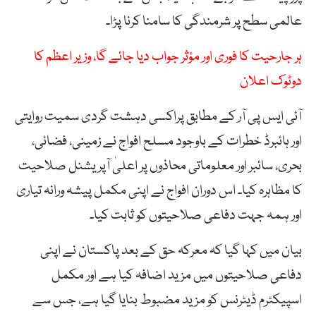
عالمی سطح پر شرمندگی کا سامنا کرنا پڑا۔
ہر جارحیت کا فوری اور مؤثر جواب دیا جائے گا، وزیر اعظم کا
دوٹوک اعلان
آئی ایس پی آر کے مطابق پراکسی دہشت گردی سمیت روایتی
اور ہائبرڈ خطرات کے باوجود مسلح افواج نے زمینی، فضائی،
بحری، سائبر اور معلوماتی محاذوں پر اعلیٰ آپریشنل صلاحیت
کا مظاہرہ کیا۔ اس دوران افواج نے اپنی مکمل پیشہ ورانہ تیاری
اور ہمہ جہت دفاعی صلاحیتوں کو ثابت کیا۔
بیان میں کہا گیا کہ معرکہ حق کے بعد پاکستان نے اپنی
دفاعی صلاحیتوں میں مزید اضافہ کیا ہے اور مکمل
اسپیکٹرم ڈیٹرنس کو مزید مضبوط بنایا گیا ہے، جس سے