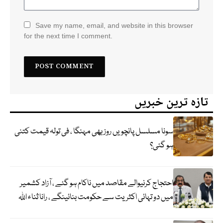
Save my name, email, and website in this browser
for the next time I comment.
تازہ ترین خبریں
سونا مسلسل پانچویں روز بھی مہنگا ، فی تولہ قیمت کتنی
ہو گئی؟
احتجاج کرنیوالے مقاصد میں ناکام ہو گئے ، آزاد کشمیر
میں دو تہائی اکثریت سے حکومت بنائینگے ، رانا ثناء اللہ