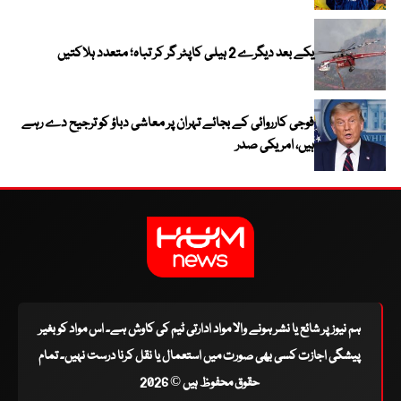
یکے بعد دیگرے 2 ہیلی کاپٹر گر کر تباہ؛ متعدد ہلاکتیں
فوجی کارروائی کے بجائے تہران پر معاشی دباؤ کو ترجیح دے رہے
ہیں، امریکی صدر
ہم نیوز پر شائع یا نشر ہونے والا مواد ادارتی ٹیم کی کاوش ہے۔ اس مواد کو بغیر
پیشگی اجازت کسی بھی صورت میں استعمال یا نقل کرنا درست نہیں۔ تمام
حقوق محفوظ ہیں © 2026