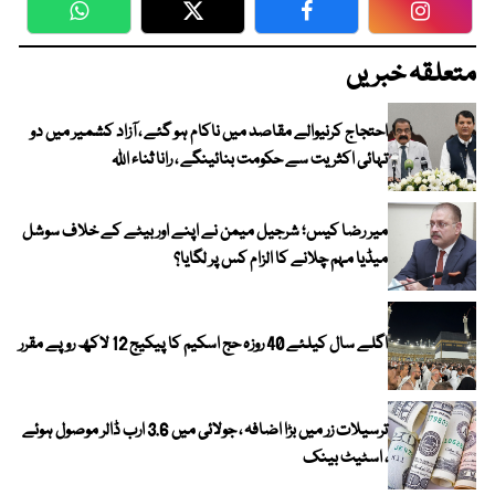
WhatsApp
Twitter
Facebook
Faceboo
متعلقہ خبریں
احتجاج کرنیوالے مقاصد میں ناکام ہو گئے ، آزاد کشمیر میں دو
تہائی اکثریت سے حکومت بنائینگے ، رانا ثناء اللہ
میر رضا کیس؛ شرجیل میمن نے اپنے اور بیٹے کے خلاف سوشل
میڈیا مہم چلانے کا الزام کس پر لگایا؟
اگلے سال کیلئے 40 روزہ حج اسکیم کا پیکیج 12 لاکھ روپے مقرر
ترسیلات زر میں بڑا اضافہ ، جولائی میں 3.6 ارب ڈالر موصول ہوئے
، اسٹیٹ بینک