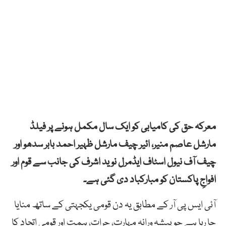
معرکہ حق کی کامیابی کو ایک سال مکمل ہونے پر فیلڈ
مارشل عاصم منیر، ائیر چیف مارشل ظہیر احمد بابر سدھو اور
چیف آف نیول اسٹاف ایڈمرل نوید اشرف کی جانب سے قوم اور
افواجِ پاکستان کو مبارکباد دی گئی ہے۔
آئی ایس پی آر کے مطابق یہ دن قومی یکجہتی کے ساتھ منایا
جا رہا ہے جو پیشہ ورانہ مہارت، جرات، ہمت اور قومی اتحاد کا