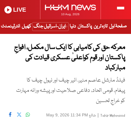
LIVE
10 Aug, 2026
صفحۂ اول
تازہ ترین
پاکستان
دنیا
ایران-اسرائیل جنگ
کھیل
انٹرٹینمنٹ
معرکہ حق کی کامیابی کا ایک سال مکمل، افواجِ
پاکستان اور قوم کواعلیٰ عسکری قیادت کی
مبارکباد
فیلڈ مارشل عاصم منیر، ائیر چیف اور نیول چیف کا
پیغام، قومی اتحاد، دفاعی صلاحیت اور پیشہ ورانہ مہارت
کو خراجِ تحسین
|
شائع
May 9, 2026 11:34 PM
Tahir Mehmood