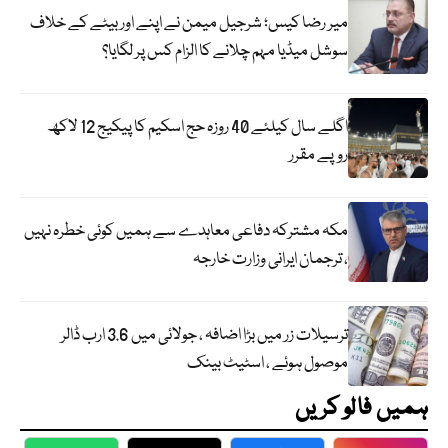
میر رضا کیس؛ شرجیل میمن نے اپنے اور بیٹے کے خلاف
سوشل میڈیا مہم چلانے کا الزام کس پر لگایا؟
اگلے سال کیلئے 40 روزہ حج اسکیم کا پیکیج 12 لاکھ
روپے مقرر
مکہ مشترکہ دفاعی معاہدے سے ہمیں کوئی خطرہ نہیں
، ترجمان ایرانی وزارت خارجہ
ترسیلات زر میں بڑا اضافہ ، جولائی میں 3.6 ارب ڈالر
موصول ہوئے ، اسٹیٹ بینک
ہمیں فالو کریں