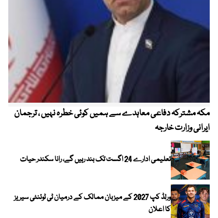
مکہ مشترکہ دفاعی معاہدے سے ہمیں کوئی خطرہ نہیں ، ترجمان
4 روز میں سونے کی قیمت میں بڑا اضافہ
ایرانی وزارت خارجہ
تعلیمی ادارے 24 اگست تک بند رہیں گے، رانا سکندر حیات
ورلڈ کپ 2027 کے میزبان ممالک کے درمیان ٹی ٹوئنٹی سیریز
کا اعلان