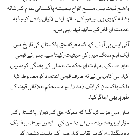
واضح ثبوت ہے، مسلح افواج ہمیشہ پاکستانی عوام کے شانہ
بشانہ کھڑی ہیں اور قوم کے ساتھ اپنے لازوال رشتے کو جذبہ
خدمت اور فخر کے ساتھ نبھا رہی ہیں۔
آئی ایس پی آر نے کہا کہ معرکہ حق پاکستان کی تاریخ میں
ایک اہم سنگ میل کی حیثیت رکھتا ہے، جس نے قومی
عزم، عسکری مہارت اور حکمت عملی کی پختگی کو نمایاں
کیا، اس کامیابی نے نہ صرف قومی اعتماد کو مضبوط کیا
بلکہ پاکستان کو ایک ذمہ دار اور مستحکم علاقائی قوت کے
طور پر بھی اجاگر کیا۔
بیان میں مزید کہا گیا کہ معرکہ حق کے دوران پاکستان کے
مؤثر اور بروقت ردعمل نے دشمن کی سازشوں اور فالس فلیگ
پروپیگنڈے کو بے نقاب کیا، جس کے باعث دشمن کو