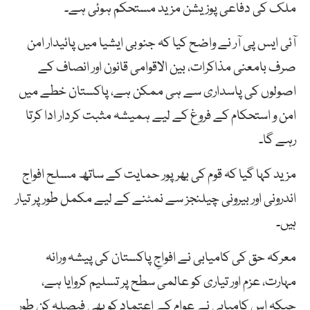
ملک کی دفاعی پوزیشن مزید مستحکم ہوئی ہے۔
آئی ایس پی آر نے واضح کیا کہ جنوبی ایشیا میں پائیدار امن
صرف بامعنی مذاکرات، بین الاقوامی قانون اور انصاف کے
اصولوں کی پاسداری سے ہی ممکن ہے، پاکستان خطے میں
امن و استحکام کے فروغ کے لیے ہمیشہ مثبت کردار ادا کرتا
رہے گا۔
مزید کہا گیا کہ قوم کی بھرپور حمایت کے ساتھ مسلح افواج
اندرونی اور بیرونی چیلنجز سے نمٹنے کے لیے مکمل طور پر تیار
ہیں۔
معرکہ حق کی کامیابی نے افواجِ پاکستان کی پیشہ ورانہ
مہارت، عزم اور تیاری کو عالمی سطح پر تسلیم کروایا ہے،
جبکہ اس کامیابی نے عوام کے اعتماد کو بھی فیصلہ کن طور