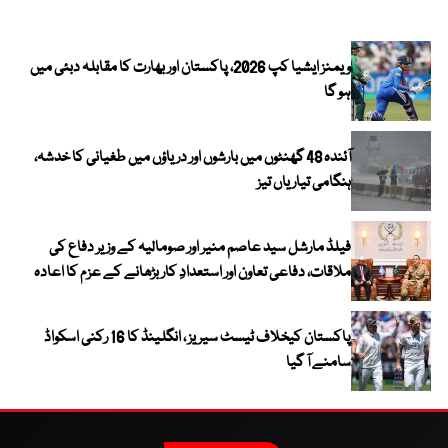
ویمنز ایشیا کپ 2026، پاکستان اور بھارت کا مقابلہ دبئی میں
ہو گا
آئندہ 48 گھنٹوں میں بارشوں اور دریاؤں میں طغیانی کا خدشہ،
ہنگامی تیاریاں تیز
فیلڈ مارشل سید عاصم منیر اور صومالیہ کے وزیر دفاع کی
ملاقات، دفاعی تعاون اور استعدادِ کار بڑھانے کے عزم کا اعادہ
پاکستان کیخلاف ٹیسٹ سیریز ، انگلینڈ کا 16 رکنی اسکواڈ
سامنے آ گیا