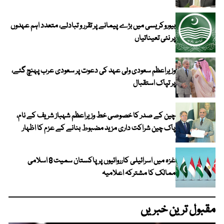
بیوروکریسی میں بڑے پیمانے پر تقرر و تبادلے، متعدد اہم عہدوں
پر نئی تعیناتیاں
وزیراعظم سعودی ولی عہد کی دعوت پر سعودی عرب پہنچ گئے،
پر تپاک استقبال
چین کے صدر کا خصوصی خط وزیراعظم شہباز شریف کے نام،
پاک چین شراکت داری مزید مضبوط بنانے کے عزم کا اظہار
غزہ میں اسرائیلی کارروائیوں پر پاکستان سمیت 8 اسلامی
ممالک کا مشترکہ اعلامیہ
مقبول ترین خبریں