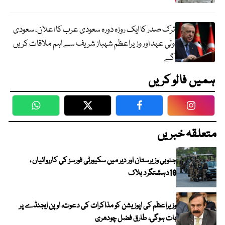
ترک صدر کا ایک روزہ دورہ سعودی عرب کا اعلان، سعودی
ولی عہد اور وزیراعظم شہباز شریف سے اہم ملاقات کریں
گے
ہمیں فالو کریں
WhatsApp
Twitter
Facebook
Faceboo
متعلقہ خبریں
جنوبی وزیرستان اور دیر میں سکیورٹی فورسز کی کارروائیاں ،
10دہشتگرد ہلاک
وزیراعظم کی اپوزیشن کو مذاکرات کی دعوت، اوپن ایجنڈے پر
بات ہوگی، طارق فضل چودھری