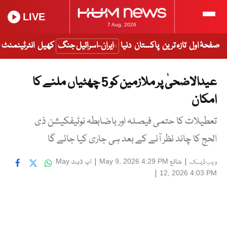
LIVE
7 Aug, 2026
صفحۂ اول
تازہ ترین
پاکستان
دنیا
ایران-اسرائیل جنگ
کھیل
انٹرٹینمنٹ
عیدالاضحیٰ پر ملازمین کو 5 چھٹیاں ملنے کا
امکان
تعطیلات کا حتمی فیصلہ اور باضابطہ نوٹیفکیشن ذی
الحج کا چاند نظر آنے کے بعد ہی جاری کیا جائے گا
|
شائع
|
اپ ڈیٹ
May
May 9, 2026 4:29 PM
ویب ڈیسک
|
12, 2026 4:03 PM