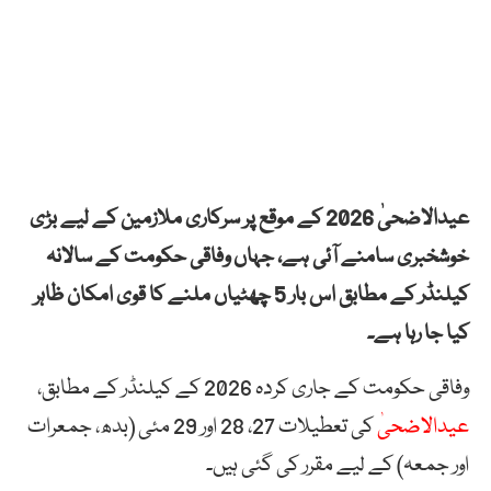
عیدالاضحیٰ 2026 کے موقع پر سرکاری ملازمین کے لیے بڑی
خوشخبری سامنے آئی ہے، جہاں وفاقی حکومت کے سالانہ
کیلنڈر کے مطابق اس بار 5 چھٹیاں ملنے کا قوی امکان ظاہر
کیا جا رہا ہے۔
وفاقی حکومت کے جاری کردہ 2026 کے کیلنڈر کے مطابق،
عیدالاضحیٰ
کی تعطیلات 27، 28 اور 29 مئی (بدھ، جمعرات
اور جمعہ) کے لیے مقرر کی گئی ہیں۔