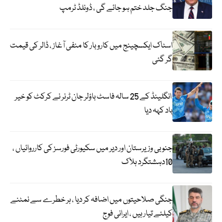
جنگ جلد ختم ہو جائے گی ، ڈونلڈ ٹرمپ
اسٹاک ایکسچینج میں کاروبار کا منفی آغاز ، ڈالر کی قیمت
گر گئی
انگلینڈ کے 25 سالہ فاسٹ باؤلر جان ٹرنر نے کرکٹ کو خیر
باد کہہ دیا
جنوبی وزیرستان اور دیر میں سکیورٹی فورسز کی کارروائیاں ،
10دہشتگرد ہلاک
جنگی صلاحیتوں میں اضافہ کر دیا ، ہر خطرے سے نمٹنے
کیلئے تیار ہیں ، ایرانی فوج