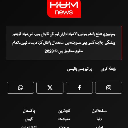
ہم نیوز پر شائع یا نشر ہونے والا مواد ادارتی ٹیم کی کاوش ہے۔ اس مواد کو بغیر
پیشگی اجازت کسی بھی صورت میں استعمال یا نقل کرنا درست نہیں۔ تمام
حقوق محفوظ ہیں © 2026
رابطہ کریں
پرائیویسی پالیسی
WhatsApp
Twitter
Facebook
Faceboo
صفحۂ اول
تازہ ترین
پاکستان
دنیا
معیشت
کھیل
تعلیم
صحت
انٹرٹینمنٹ