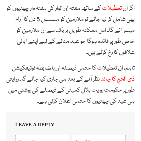
اگر ان
تعطیلات
کے ساتھ ہفتہ اور اتوار کی ہفتہ وار چھٹیوں کو
بھی شامل کر لیا جائے تو ملازمین کو مسلسل 5 دن کا آرام
میسر آئے گا۔ اس ممکنہ طویل بریک سے ان ملازمین کو
خاص طور پر فائدہ ہوگا جو عید منانے کے لیے اپنے آبائی
علاقوں کا رخ کرتے ہیں۔
تاہم، ان تعطیلات کا حتمی فیصلہ اور باضابطہ نوٹیفکیشن
ذی الحج کا چاند
نظر آنے کے بعد ہی جاری کیا جائے گا۔ روایتی
طور پر حکومت رویت ہلال کمیٹی کے فیصلے کی روشنی میں
ہی عید کی چھٹیوں کا حتمی اعلان کرتی ہے۔
LEAVE A REPLY