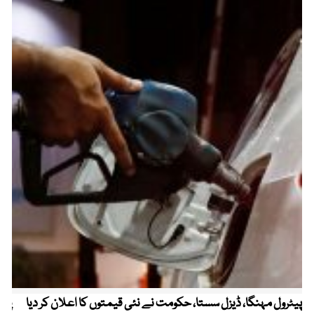
پیٹرول مہنگا، ڈیزل سستا، حکومت نے نئی قیمتوں کا اعلان کر دیا
پنج