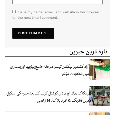
Save my name, email, and website in this browser
for the next time I comment.
تازہ ترین خبریں
آزاد کشمیرالیکشن تیسرا مرحلہ؛ضلع پونچھ اور پلندری
میں انتخابات مؤخر
بینکاک ، دادا اور دادی کو قتل کرنے کے بعد ملزم کی اسکول
میں فائرنگ ، 8 افراد ہلاک ، 14 زخمی