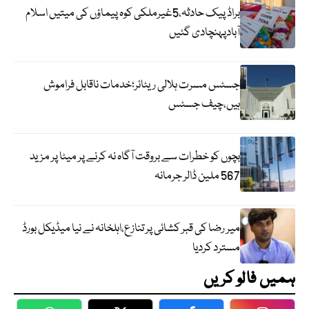
براڈ پیک حادثہ،5غیرملکی کوہ پیماؤں کی میتیں اسلام
آبادپہنچادی گئیں
جسٹس مسرت ہلالی ریٹائر؛خدمات ناقابل فراموش
ہیں،چیف جسٹس
بچوں کو خطرات سے بروقت آگاہ نہ کرنے پر میٹا پر مزید
567 ملین ڈالر جرمانہ
میر رضا کی قبر کشائی پر تنازع،اہلخانہ نے نیا میڈیکل بورڈ
مسترد کردیا
ہمیں فالو کریں