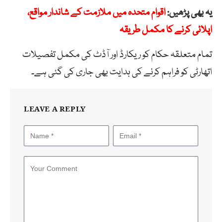
یہ بھی پڑھیں:
اقوام متحدہ میں ملازمت کے شاندار مواقع،
اپلائی کرنے کا مکمل طریقہ
تمام متعلقہ حکام کو ریکارڈ اور آڈٹ کی مکمل تفصیلات
اتھارٹی کو فراہم کرنے کی ہدایت بھی جاری کی گئی ہے۔
LEAVE A REPLY