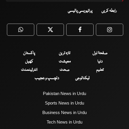
رابطہ کریں
پرائیویسی پالیسی
WhatsApp
Twitter
Facebook
Faceboo
صفحۂ اول
تازہ ترین
پاکستان
دنیا
معیشت
کھیل
تعلیم
صحت
انٹرٹینمنٹ
ٹیکنالوجی
دلچسپ و عجیب
Pakistan News in Urdu
Sports News in Urdu
Business News in Urdu
Tech News in Urdu