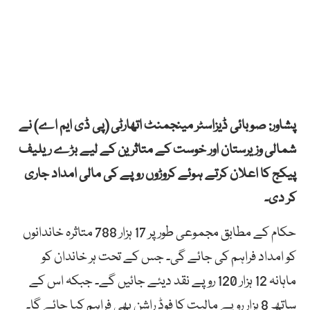
پشاور: صوبائی ڈیزاسٹر مینجمنٹ اتھارٹی (پی ڈی ایم اے) نے
شمالی وزیرستان اور خوست کے متاثرین کے لیے بڑے ریلیف
پیکج کا اعلان کرتے ہوئے کروڑوں روپے کی مالی امداد جاری
کر دی۔
حکام کے مطابق مجموعی طور پر 17 ہزار 788 متاثرہ خاندانوں
کو امداد فراہم کی جائے گی۔ جس کے تحت ہر خاندان کو
ماہانہ 12 ہزار 120 روپے نقد دیئے جائیں گے۔ جبکہ اس کے
ساتھ 8 ہزار روپے مالیت کا فوڈ راشن بھی فراہم کیا جائے گا۔