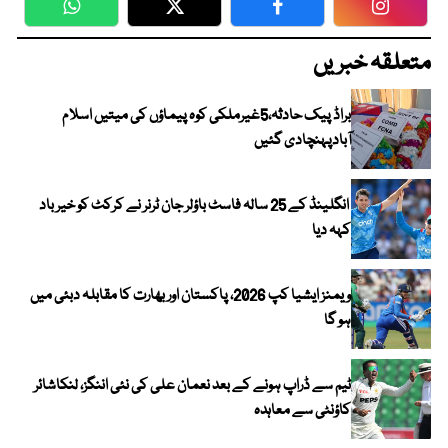
WhatsApp
Twitter
Facebook
Faceboo
متعلقہ خبریں
براڈ پیک حادثہ،5غیرملکی کوہ پیماؤں کی میتیں اسلام
آبادپہنچادی گئیں
انگلینڈ کے 25 سالہ فاسٹ باؤلر جان ٹرنر نے کرکٹ کو خیر باد
کہہ دیا
ویمنز ایشیا کپ 2026، پاکستان اور بھارت کا مقابلہ دبئی میں
ہو گا
ٹیم سے ڈراپ ہونے کے بعد نعمان علی کی نئی اننگز، لنکاشائر
کاؤنٹی سے معاہدہ