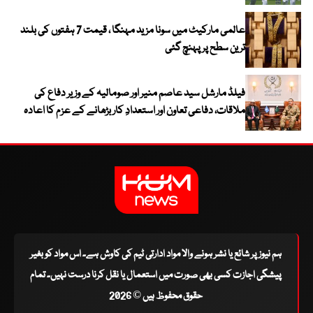
عالمی مارکیٹ میں سونا مزید مہنگا ، قیمت 7 ہفتوں کی بلند
ترین سطح پر پہنچ گئی
فیلڈ مارشل سید عاصم منیر اور صومالیہ کے وزیر دفاع کی
ملاقات، دفاعی تعاون اور استعدادِ کار بڑھانے کے عزم کا اعادہ
ہم نیوز پر شائع یا نشر ہونے والا مواد ادارتی ٹیم کی کاوش ہے۔ اس مواد کو بغیر
پیشگی اجازت کسی بھی صورت میں استعمال یا نقل کرنا درست نہیں۔ تمام
حقوق محفوظ ہیں © 2026