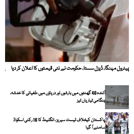
پیٹرول مہنگا، ڈیزل سستا، حکومت نے نئی قیمتوں کا اعلان کر دیا
پنج
آئندہ 48 گھنٹوں میں بارشوں اور دریاؤں میں طغیانی کا خدشہ،
ہنگامی تیاریاں تیز
پاکستان کیخلاف ٹیسٹ سیریز ، انگلینڈ کا 16 رکنی اسکواڈ
سامنے آ گیا