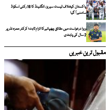
پاکستان کیخلاف ٹیسٹ سیریز ، انگلینڈ کا 16 رکنی اسکواڈ
سامنے آ گیا
ویزا درخواست میں حقائق چھپانےکا الزام ثابت؛ کرکٹر حمزہ نذر پر
2 سال کی پابندی
مقبول ترین خبریں