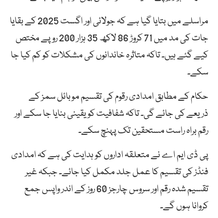
مراسلے میں بتایا گیا ہے کہ جولائی اور اگست 2025 کے بقایا
جات کی مد میں 71 کروڑ 86 لاکھ 35 ہزار 200 روپے مختص
کیے گئے ہیں۔ تاکہ متاثرہ خاندانوں کی مشکلات کو کم کیا جا
سکے۔
حکام کے مطابق امدادی رقوم کی تقسیم موبائل سمز کے
ذریعے کی جائے گی۔ تاکہ شفافیت کو یقینی بنایا جا سکے اور
رقم براہ راست مستحقین تک پہنچ سکے۔
پی ڈی ایم اے نے متعلقہ اداروں کو ہدایت کی ہے کہ امدادی
فنڈز کی تقسیم کا عمل جلد مکمل کیا جائے۔ جبکہ غیر
تقسیم شدہ رقم اور سروس چارجز 60 روز کے اندر واپس جمع
کروانا ہوں گے۔