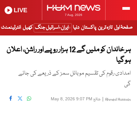
LIVE
7 Aug, 2026
صفحۂ اول
تازہ ترین
پاکستان
دنیا
ایران-اسرائیل جنگ
کھیل
انٹرٹینمنٹ
ہر خاندان کو ملیں گے 12 ہزار روپے اور راشن، اعلان
ہو گیا
امدادی رقوم کی تقسیم موبائل سمز کے ذریعے کی جائے
گی
|
شائع
May 8, 2026 9:07 PM
Ahmed Hussain