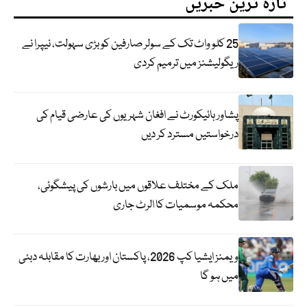
تازہ ترین خبریں
25 کلو واٹ تک کے سولر صارفین کو بڑی سہولت، نیپرا نے
ریگولیشنز میں ترمیم کردی
پشاور ہائیکورٹ نے افغان شہریوں کی عارضی قیام کی
درخواستیں مسترد کر دیں
ملک کے مختلف علاقوں میں بارشوں کی پیشگوئی،
محکمہ موسمیات کا الرٹ جاری
ویمنز ایشیا کپ 2026، پاکستان اور بھارت کا مقابلہ دبئی
میں ہو گا