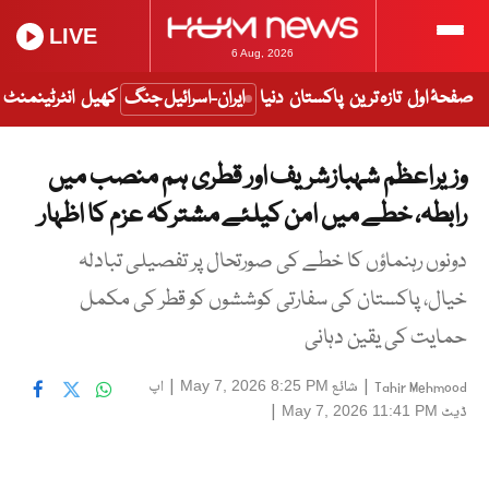
LIVE
6 Aug, 2026
صفحۂ اول
تازہ ترین
پاکستان
دنیا
ایران-اسرائیل جنگ
کھیل
انٹرٹینمنٹ
وزیراعظم شہبازشریف اور قطری ہم منصب میں
رابطہ، خطے میں امن کیلئے مشترکہ عزم کا اظہار
دونوں رہنماؤں کا خطے کی صورتحال پر تفصیلی تبادلہ
خیال، پاکستان کی سفارتی کوششوں کو قطر کی مکمل
حمایت کی یقین دہانی
|
شائع
|
اپ
May 7, 2026 8:25 PM
Tahir Mehmood
ڈیٹ
|
May 7, 2026 11:41 PM