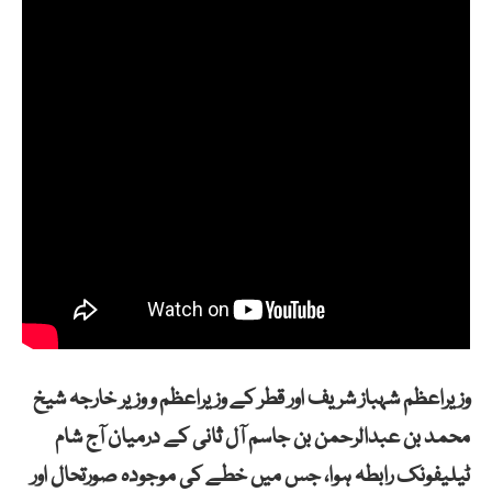
وزیراعظم
شہباز شریف
اور قطر کے وزیراعظم و وزیر خارجہ
شیخ
محمد بن عبدالرحمن بن جاسم آل ثانی
کے درمیان آج شام
ٹیلیفونک رابطہ ہوا، جس میں خطے کی موجودہ صورتحال اور