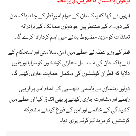
نوجوان پاکستان کا فخر ہیں، وزیراعظم
انہوں نے کہا کہ پاکستان کے عوام امیرِقطر کے جلد پاکستان
کے دورے کے منتظر ہیں جو دونوں ممالک کے برادرانہ
تعلقات کو مزید مضبوط بنانے میں اہم کردارادا کرے گا۔
قطر کے وزیراعظم نے خطے میں امن، سلامتی اور استحکام کے
لئے پاکستان کی مسلسل سفارتی کوششوں کو سراہا اور یقین
دلایا کہ قطر ان کوششوں کی مکمل حمایت جاری رکھے گا۔
دونوں رہنماؤں نے باہمی دلچسپی کے تمام امور پر قریبی
رابطے اور مشاورت جاری رکھنے پر بھی اتفاق کیا اور خطے میں
کشیدگی کے خاتمے اور امن کے فروغ کیلئے مشترکہ
کوششوں کو مزید تیز کرنے پر زور دیا۔