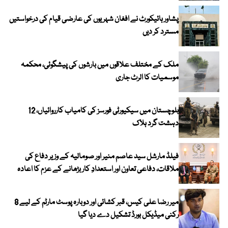
پشاور ہائیکورٹ نے افغان شہریوں کی عارضی قیام کی درخواستیں
مسترد کر دیں
ملک کے مختلف علاقوں میں بارشوں کی پیشگوئی، محکمہ
موسمیات کا الرٹ جاری
بلوچستان میں سیکیورٹی فورسز کی کامیاب کارروائیاں، 12
دہشت گرد ہلاک
فیلڈ مارشل سید عاصم منیر اور صومالیہ کے وزیر دفاع کی
ملاقات، دفاعی تعاون اور استعدادِ کار بڑھانے کے عزم کا اعادہ
میر رضا علی کیس، قبر کشائی اور دوبارہ پوسٹ مارٹم کے لیے 8
رکنی میڈیکل بورڈ تشکیل دے دیا گیا