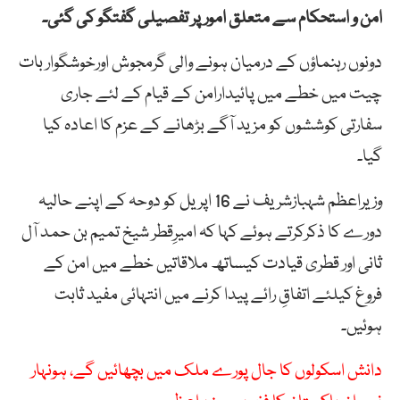
امن و استحکام سے متعلق امور پر تفصیلی گفتگو کی گئی۔
دونوں رہنماؤں کے درمیان ہونے والی گرمجوش اورخوشگوار بات
چیت میں خطے میں پائیدارامن کے قیام کے لئے جاری
سفارتی کوششوں کو مزید آگے بڑھانے کے عزم کا اعادہ کیا
گیا۔
وزیراعظم شہبازشریف نے 16 اپریل کو دوحہ کے اپنے حالیہ
دورے کا ذکرکرتے ہوئے کہا کہ امیرِقطر
شیخ تمیم بن حمد آل
ثانی
اور قطری قیادت کیساتھ ملاقاتیں خطے میں امن کے
فروغ کیلئے اتفاقِ رائے پیدا کرنے میں انتہائی مفید ثابت
ہوئیں۔
دانش اسکولوں کا جال پورے ملک میں بچھائیں گے، ہونہار