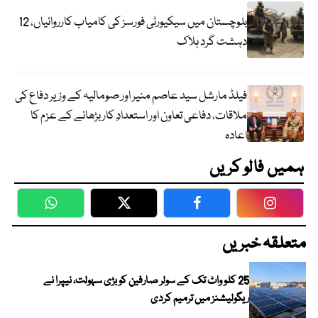
بلوچستان میں سیکیورٹی فورسز کی کامیاب کارروائیاں، 12
دہشت گرد ہلاک
فیلڈ مارشل سید عاصم منیر اور صومالیہ کے وزیر دفاع کی
ملاقات، دفاعی تعاون اور استعدادِ کار بڑھانے کے عزم کا
اعادہ
ہمیں فالو کریں
WhatsApp
Twitter
Facebook
Faceboo
متعلقہ خبریں
25 کلو واٹ تک کے سولر صارفین کو بڑی سہولت، نیپرا نے
ریگولیشنز میں ترمیم کردی