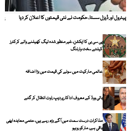
پیٹرول اور ڈیزل سستا، حکومت نے نئی قیمتوں کا اعلان کر دیا
پیٹ
پی سی بی کا ایکشن، غیر منظور شدہ لیگ کھیلنے والے کرکٹرز
کیلئے سخت وارننگ
عالمی مارکیٹ میں سونے کی قیمت میں بڑا اضافہ
بالی ووڈ کے معروف اداکار پردیپ راوت انتقال کر گئے
مذاکرات درست سمت میں آگے بڑھ رہے ہیں، حتمی معاہدہ ابھی
باقی ہے، مارکو روبیو