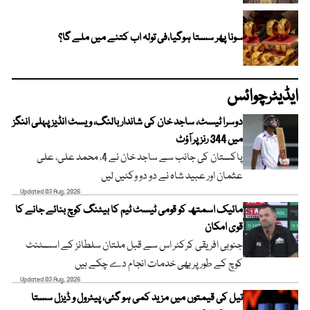
سونا پھر سستا ہوگیا،فی تولہ اب کتنے میں ملے گا؟
ایڈیٹرچوائس
دوسرا ٹیسٹ، ساجد خان کی شاندار بالنگ، ویسٹ انڈیز پہلی اننگز
میں 344 رنز پر آؤٹ
پاکستان کی جانب سے ساجد خان نے 4، محمد علی، علی
عثمان اور عبید شاہ نے دو دو وکٹیں لیں
Updated 03 Aug, 2026
مائیک اسمتھ کو قومی ٹیسٹ ٹیم کا بیٹنگ کوچ بنائے جانے کا
قوی امکان
جنوبی افریقی کرکٹر اس سے قبل ملتان سلطانز کے اسسٹنٹ
کوچ کے طور پر بھی خدمات انجام دے چکے ہیں
Updated 03 Aug, 2026
تیل کی قیمتوں میں مزید کمی ہو گئی، پیٹرول و ڈیزل سستا