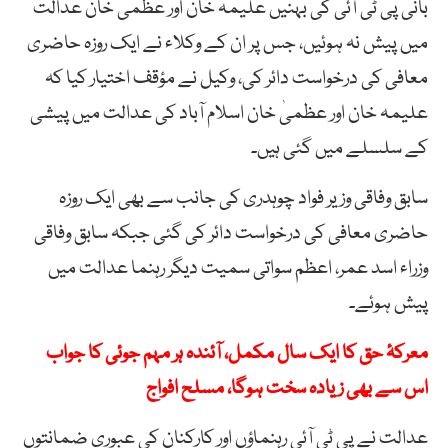
بانی پی ٹی آئی کی بہنیں علیمہ خان اور عظمیٰ خان عدالت
میں پیش نہ ہوئیں، جس پر ان کے وکلاء نے ایک روزہ حاضری
معافی کی درخواست دائر کی، وکیل نے مؤقف اختیار کیا کہ
علیمہ خان اور عظمیٰ خان اسلام آباد کی عدالت میں پیشی
کے سلسلے میں گئی ہیں۔
سابق وفاقی وزیر فواد چوہدری کی جانب سے بھی ایک روزہ
حاضری معافی کی درخواست دائر کی گئی جبکہ سابق وفاقی
وزراء اسد عمر، اعظم سواتی سمیت دیگر رہنما عدالت میں
پیش ہوئے۔
معرکۂ حق کا ایک سال مکمل، آئندہ ہر مہم جوئی کا جواب
اس سے بھی زیادہ سخت ہوگا، مسلح افواج
عدالت نے پی ٹی آئی رہنماؤں اور کارکنان کی عبوری ضمانتوں