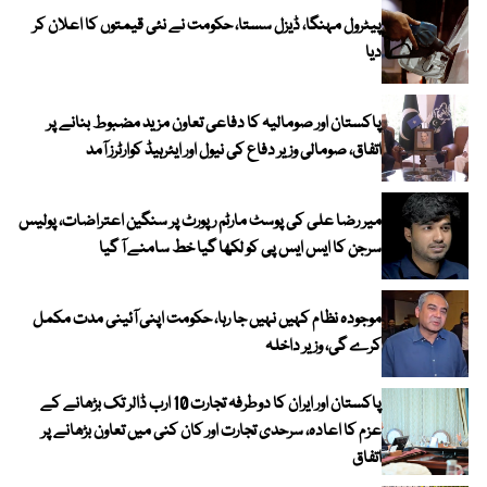
پیٹرول مہنگا، ڈیزل سستا، حکومت نے نئی قیمتوں کا اعلان کر
دیا
پاکستان اور صومالیہ کا دفاعی تعاون مزید مضبوط بنانے پر
اتفاق، صومالی وزیر دفاع کی نیول اور ایئرہیڈ کوارٹرز آمد
میر رضا علی کی پوسٹ مارٹم رپورٹ پر سنگین اعتراضات، پولیس
سرجن کا ایس ایس پی کو لکھا گیا خط سامنے آ گیا
موجودہ نظام کہیں نہیں جا رہا، حکومت اپنی آئینی مدت مکمل
کرے گی، وزیر داخلہ
پاکستان اور ایران کا دوطرفہ تجارت 10 ارب ڈالر تک بڑھانے کے
عزم کا اعادہ، سرحدی تجارت اور کان کنی میں تعاون بڑھانے پر
اتفاق