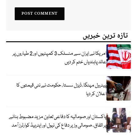
تازہ ترین خبریں
امریکا نے ایران سے منسلک 3 کمپنیوں اور 2 طیاروں پر
عائد پابندیاں ختم کر دیں
پیٹرول مہنگا، ڈیزل سستا، حکومت نے نئی قیمتوں کا
اعلان کر دیا
پاکستان اور صومالیہ کا دفاعی تعاون مزید مضبوط بنانے
پر اتفاق، صومالی وزیر دفاع کی نیول اور ایئرہیڈ کوارٹرز آمد