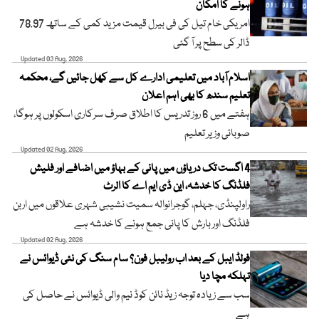
ہونے کا امکان
امریکی خام تیل کی فی بیرل قیمت مزید کمی کے ساتھ 78.97
ڈالر کی سطح پر آ گئی
Updated 03 Aug, 2026
اسلام آباد میں تعلیمی ادارے کل سے کھل جائیں گے، محکمہ
تعلیم سندھ کا بھی اہم اعلان
ہفتے میں 6 روز تدریس کا اطلاق صرف سرکاری اسکولوں پر ہوگا،
صوبائی وزیر تعلیم
Updated 02 Aug, 2026
4 اگست تک دریاؤں میں پانی کے بہاؤ میں اضافے اور فلیش
فلڈنگ کا خدشہ، این ڈی ایم اے کا الرٹ
راولپنڈی، جہلم، گوجرانوالہ سمیت نشیبی شہری علاقوں میں اربن
فلڈنگ اور بارش کا پانی جمع ہونے کا خدشہ ہے
Updated 02 Aug, 2026
فولڈ ایبل کے بعد اب رولیبل فون؟ سام سنگ کی نئی ڈیوائس نے
تہلکہ مچا دیا
سب سے زیادہ توجہ زیڈ نائن کوڈ نیم والی ڈیوائس نے حاصل کی
ہے