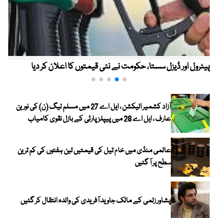
پیٹرول اور ڈیزل سستا، حکومت نے نئی قیمتوں کا اعلان کر دیا
آزاد کشمیر الیکشن ، ایل اے 27 میں مسلم لیگ (ن) کی نورین
عارف ، ایل اے 28 میں پیپلز پارٹی کے بازل نقوی کامیاب
عالمی منڈی میں خام تیل کی قیمتیں تین ہفتوں کی کم ترین
سطح پر آ گئیں
پشاور زلمی کے مالک جاوید آفریدی کی والدہ انتقال کر گئیں