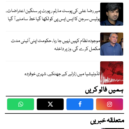
میر رضا علی کی پوسٹ مارٹم رپورٹ پر سنگین اعتراضات،
پولیس سرجن کا ایس ایس پی کو لکھا گیا خط سامنے آ گیا
موجودہ نظام کہیں نہیں جا رہا، حکومت اپنی آئینی مدت
مکمل کرے گی، وزیر داخلہ
انڈونیشیا میں زلزلے کے جھٹکے، شہری خوفزدہ
ہمیں فالو کریں
WhatsApp
Twitter
Facebook
Faceboo
متعلقہ خبریں